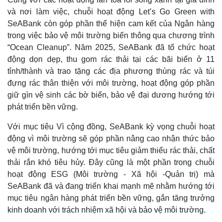
Tỷ giá
và nơi làm việc, chuỗi hoạt động Let’s Go Green with
Chứng khoán
Giá cà phê
SeABank còn góp phần thể hiện cam kết của Ngân hàng
trong việc bảo vệ môi trường biển thông qua chương trình
“Ocean Cleanup”. Năm 2025, SeABank đã tổ chức hoạt
động dọn dẹp, thu gom rác thải tại các bãi biển ở 11
tỉnh/thành và trao tặng các địa phương thùng rác và túi
đựng rác thân thiện với môi trường, hoạt động góp phần
giữ gìn vệ sinh các bờ biển, bảo vệ đại dương hướng tới
phát triển bền vững.
Với mục tiêu Vì cộng đồng, SeABank kỳ vọng chuỗi hoạt
động vì môi trường sẽ góp phần nâng cao nhận thức bảo
vệ môi trường, hướng tới mục tiêu giảm thiểu rác thải, chất
thải rắn khó tiêu hủy. Đây cũng là một phần trong chuỗi
hoạt động ESG (Môi trường - Xã hội -Quản trị) mà
SeABank đã và đang triển khai mạnh mẽ nhằm hướng tới
mục tiêu ngân hàng phát triển bền vững, gắn tăng trưởng
kinh doanh với trách nhiệm xã hội và bảo vệ môi trường.