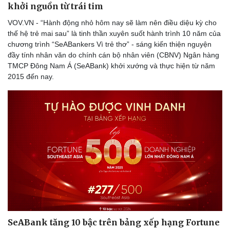
khởi nguồn từ trái tim
VOV.VN - “Hành động nhỏ hôm nay sẽ làm nên điều diệu kỳ cho
thế hệ trẻ mai sau” là tinh thần xuyên suốt hành trình 10 năm của
chương trình “SeABankers Vì trẻ thơ” - sáng kiến thiện nguyện
đầy tính nhân văn do chính cán bộ nhân viên (CBNV) Ngân hàng
TMCP Đông Nam Á (SeABank) khởi xướng và thực hiện từ năm
2015 đến nay.
Sức khỏe
Đời sống
Dinh dưỡng - món ngon
Nhà đẹp
Cây thuốc
Blog
Sản phụ khoa
Tình yêu - Gia đình
Nhi khoa
Nam khoa
Làm đẹp - giảm cân
Phòng mạch online
SeABank tăng 10 bậc trên bảng xếp hạng Fortune
Ăn sạch sống khỏe