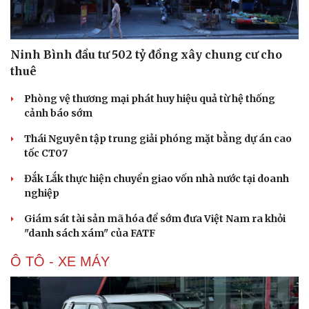
Ninh Bình đầu tư 502 tỷ đồng xây chung cư cho
thuê
Phòng vệ thương mại phát huy hiệu quả từ hệ thống
cảnh báo sớm
Thái Nguyên tập trung giải phóng mặt bằng dự án cao
Văn hóa
Giải trí
tốc CT07
Sân khấu - Điện ảnh
Nghệ sĩ
Văn học
Thời trang
Đắk Lắk thực hiện chuyển giao vốn nhà nước tại doanh
Âm nhạc
Sao Việt
nghiệp
Di sản
Giám sát tài sản mã hóa để sớm đưa Việt Nam ra khỏi
"danh sách xám" của FATF
Ô TÔ - XE MÁY