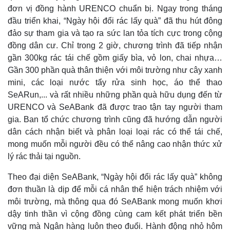
đơn vị đồng hành URENCO chuẩn bị. Ngay trong tháng
đầu triển khai, “Ngày hội đổi rác lấy quà” đã thu hút đông
đảo sự tham gia và tạo ra sức lan tỏa tích cực trong cộng
Thế giới
Multimedia
đồng dân cư. Chỉ trong 2 giờ, chương trình đã tiếp nhận
Quan sát
Video
gần 300kg rác tái chế gồm giấy bìa, vỏ lon, chai nhựa…
Cuộc sống đó đây
Ảnh
Gần 300 phần quà thân thiện với môi trường như cây xanh
Hồ sơ
E-Magazine
mini, các loại nước tẩy rửa sinh học, áo thể thao
Infographic
SeARun,... và rất nhiều những phần quà hữu dụng đến từ
URENCO và SeABank đã được trao tận tay người tham
gia. Ban tổ chức chương trình cũng đã hướng dẫn người
dân cách nhận biết và phân loại loại rác có thể tái chế,
mong muốn mỗi người đều có thể nâng cao nhận thức xử
lý rác thải tại nguồn.
Theo đại diện SeABank, “Ngày hội đổi rác lấy quà” không
đơn thuần là dịp để mỗi cá nhân thể hiện trách nhiệm với
môi trường, mà thông qua đó SeABank mong muốn khơi
dậy tinh thần vì cộng đồng cùng cam kết phát triển bền
vững mà Ngân hàng luôn theo đuổi. Hành động nhỏ hôm