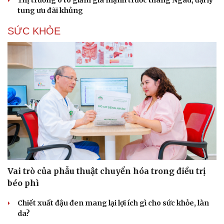
Thị trường ô tô giảm giá mạnh trước tháng Ngâu, đại lý
tung ưu đãi khủng
SỨC KHỎE
Vai trò của phẫu thuật chuyển hóa trong điều trị
béo phì
Chiết xuất đậu đen mang lại lợi ích gì cho sức khỏe, làn
da?