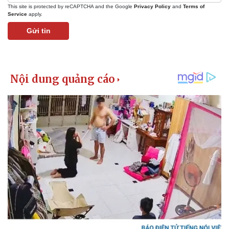
This site is protected by reCAPTCHA and the Google
Privacy Policy
and
Terms of
Service
apply.
Gửi tin