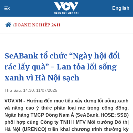
English
DOANH NGHIỆP 24H
/
SeABank tổ chức “Ngày hội đổi
Chính trị
Xã hội
Đảng
Tin 24h
rác lấy quà” - Lan tỏa lối sống
Tổ chức nhân sự
Dự báo thời tiết
xanh vì Hà Nội sạch
Quốc hội
Giáo dục
Nhận diện sự thật
Dấu ấn VOV
Việc làm
Thứ Sáu, 14:30, 11/07/2025
Biển đảo
VOV.VN - Hướng đến mục tiêu xây dựng lối sống xanh
và nâng cao ý thức phân loại rác trong cộng đồng,
Ngân hàng TMCP Đông Nam Á (SeABank, HOSE: SSB)
phối hợp cùng Công ty TNHH MTV Môi trường Đô thị
Hà Nội (URENCO) triển khai chương trình thường kỳ