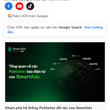
Thêm VOV trên Google
Chọn VOV làm nguồn ưu tiên trên
Google Search
.
Xem hướng
dẫn.
Pháp luật
Quân sự - Quốc phòng
Vụ án
Vũ khí
Tin nóng
Việt Nam
Tư vấn luật
Phân tích
Khám phá hệ thống Publisher đối tác của SmartAds