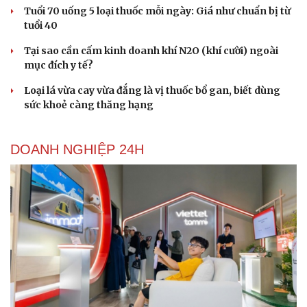
Tuổi 70 uống 5 loại thuốc mỗi ngày: Giá như chuẩn bị từ
tuổi 40
Du lịch
Podcast
Tại sao cần cấm kinh doanh khí N2O (khí cười) ngoài
Tư vấn
Câu chuyện thời sự
mục đích y tế?
Săn Tour
Đọc truyện đêm khuya
check-in
Cửa sổ tình yêu
Loại lá vừa cay vừa đắng là vị thuốc bổ gan, biết dùng
Kể chuyện cho bé
sức khoẻ càng thăng hạng
Hạt giống tâm hồn
DOANH NGHIỆP 24H