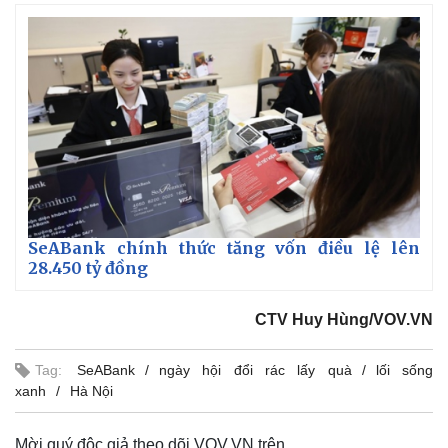
SeABank chính thức tăng vốn điều lệ lên
28.450 tỷ đồng
CTV Huy Hùng/VOV.VN
Tag:
SeABank
ngày hội đổi rác lấy quà
lối sống
xanh
Hà Nội
Mời quý độc giả theo dõi VOV.VN trên