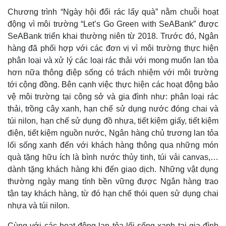
Chương trình “Ngày hội đổi rác lấy quà” nằm chuỗi hoạt
động vì môi trường “Let’s Go Green with SeABank” được
SeABank triển khai thường niên từ 2018. Trước đó, Ngân
hàng đã phối hợp với các đơn vị vì môi trường thực hiện
phân loại và xử lý các loại rác thải với mong muốn lan tỏa
hơn nữa thông điệp sống có trách nhiệm với môi trường
tới cộng đồng. Bên cạnh việc thực hiện các hoạt động bảo
vệ môi trường tại công sở và gia đình như: phân loại rác
thải, trồng cây xanh, hạn chế sử dụng nước đóng chai và
túi nilon, hạn chế sử dụng đồ nhựa, tiết kiệm giấy, tiết kiệm
điện, tiết kiệm nguồn nước, Ngân hàng chủ trương lan tỏa
lối sống xanh đến với khách hàng thông qua những món
quà tặng hữu ích là bình nước thủy tinh, túi vải canvas,…
dành tặng khách hàng khi đến giao dịch. Những vật dụng
thường ngày mang tính bền vững được Ngân hàng trao
tận tay khách hàng, từ đó hạn chế thói quen sử dụng chai
Kinh tế
Thị trường
nhựa và túi nilon.
Bất động sản
Giá vàng
Khởi nghiệp
Tiêu dùng
Cùng với các hoạt động lan tỏa lối sống xanh tại gia đình