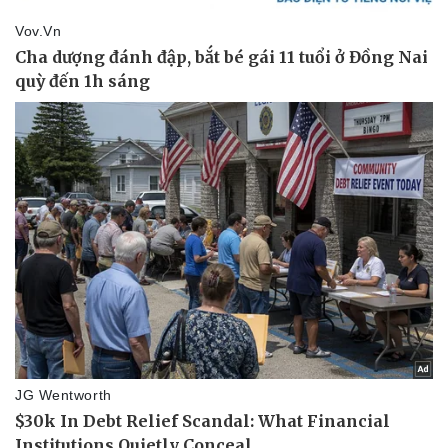
Thể thao
Ô tô - Xe máy
Bóng đá
Ô tô
Lịch thi đấu bóng đá
Xe máy
Thế giới thể thao
Tư vấn
eSports
Hậu trường