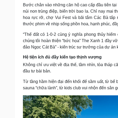
Bước chân vào những căn hộ cao cấp đầu tiên tại
núi non trùng điệp, biển trời bao la. Chỉ nay mai
hoa rực rỡ, chợ Vui Fest và bãi tắm Các Bà tấp 
thước phim về nhịp sống phồn hoa, hạnh phúc, đầ
“Thế đất có 1-0-2 cùng ý nghĩa phong thủy hiếm c
chúng tôi hoàn thiện “bức họa” The Xanh 1 đầy v
đảo Ngọc Cát Bà” - kiến trúc sư trưởng của dự án 
Hệ tiện ích đủ đầy kiến tạo thịnh vượng
Không chỉ ưu việt về địa thế, tầm nhìn, tòa tháp 
đầu tư bài bản.
Từ tầng hầm hiện đại đến khối đế sầm uất, từ bể 
sauna “chữa lành”, từ kids club vui nhộn đến sân 