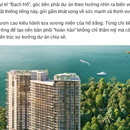
ị trí “Bạch Hổ”, góc bên phải dự án theo hướng nhìn ra biển v
vật thiêng liêng này, gửi gắm khát vọng về sức mạnh và thịnh v
vươn cao kiêu hãnh tựa vương miện của hổ trắng. Từng chi tiế
ưỡng để tạo nên bản phối “hoàn hảo” không chỉ thẩm mỹ mà cò
ến trúc sư trưởng dự án chia sẻ.