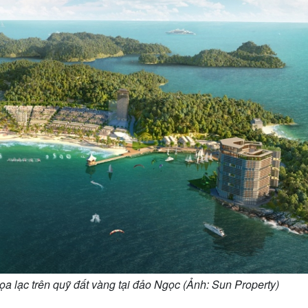
ọa lạc trên quỹ đất vàng tại đảo Ngọc (Ảnh: Sun Property)