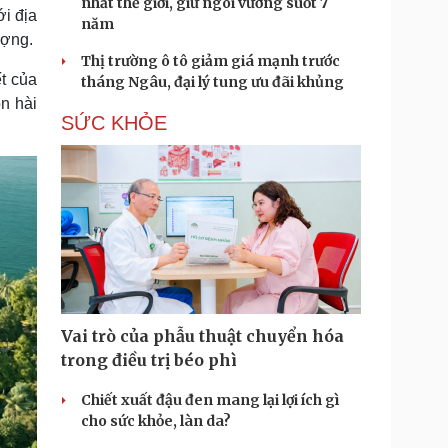
nhất thế giới, giữ ngôi vương suốt 7
ới địa
năm
ượng.
Thị trường ô tô giảm giá mạnh trước
t của
tháng Ngâu, đại lý tung ưu đãi khủng
n hài
SỨC KHỎE
Vai trò của phẫu thuật chuyển hóa
trong điều trị béo phì
Chiết xuất đậu đen mang lại lợi ích gì
cho sức khỏe, làn da?