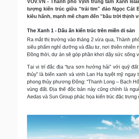
VOV.VN - Thành phố Vịnh trung tâm Xanh Isla
Tin nóng
Việt Nam
tượng kiến trúc giữa “trái tim” đảo Ngọc Cát B
Tư vấn luật
Phân tích
kiêu hãnh, mạnh mẽ chạm đến “bầu trời thịnh 
The Xanh 1 - Dấu ấn kiến trúc trên miền di sản
Sức khỏe
Đời sống
Ra mắt thị trường vào tháng 2 vừa qua, Thành ph
Dinh dưỡng - món ngon
Nhà đẹp
siêu phẩm nghỉ dưỡng và đầu tư, nơi thiên nhiên
Cây thuốc
Blog
Đồng thời, dự án sẽ góp phần khơi dậy sức sống và
Sản phụ khoa
Tình yêu - Gia đình
Nhi khoa
Tại vị trí đắc địa “tựa sơn hướng hải” với quỹ đ
Nam khoa
thủy” là biển xanh và vịnh Lan Hạ tuyệt mỹ ngay t
Làm đẹp - giảm cân
Phòng mạch online
phong thủy phương Đông: “Thanh Long – Bạch Hổ 
Ăn sạch sống khỏe
vùng đất. Địa thế độc bản này cũng chính là ngu
Aedas và Sun Group phác họa kiến trúc đặc trưng 
Cải chính