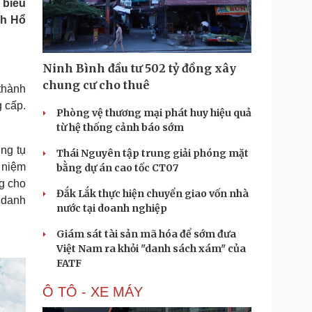
 biểu
Doanh nghiệp 24h
Tin Công nghệ
ch Hổ
Doanh nhân
Trải nghiệm
ì cộng đồng
Chuyển đổi số
Ninh Bình đầu tư 502 tỷ đồng xây
u lịch
Podcast
chung cư cho thuê
thành
Tư vấn
Câu chuyện thời sự
 cấp.
Săn Tour
Đọc truyện đêm khuya
Phòng vệ thương mại phát huy hiệu quả
heck-in
Cửa sổ tình yêu
từ hệ thống cảnh báo sớm
Kể chuyện cho bé
ng tụ
Thái Nguyên tập trung giải phóng mặt
Hạt giống tâm hồn
n niệm
bằng dự án cao tốc CT07
g cho
Đắk Lắk thực hiện chuyển giao vốn nhà
 danh
nước tại doanh nghiệp
Giám sát tài sản mã hóa để sớm đưa
Việt Nam ra khỏi "danh sách xám" của
FATF
Ô TÔ - XE MÁY