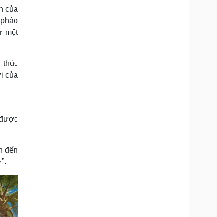
n của
m pháo
ư một
 thúc
i của
u được
n đến
”.