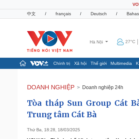
VO
中文
/
français
/
Deutsch
/
Bahas
27°C
Hà Nội
Chính trị
Xã hội
Thế giới
Multimedia
K
Chính trị
Xã hội
Đảng
Tin 24h
DOANH NGHIỆP
Doanh nghiệp 24h
Tổ chức nhân sự
Dự báo thời tiết
Quốc hội
Giáo dục
Tòa tháp Sun Group Cát Bà
Nhận diện sự thật
Dấu ấn VOV
Việc làm
Trung tâm Cát Bà
Biển đảo
Pháp luật
Quân sự - Quốc phòng
Thứ Ba, 18:28, 18/03/2025
Vụ án
Vũ khí