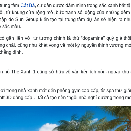
 trung tâm
Cát Bà
, cư dân được đắm mình trong sắc xanh bất tậ
 thôi, từ khung cửa rộng mở, bức tranh sôi động của những đê
nập do Sun Group kiến tạo tại trung tâm dự án sẽ hiện ra nh
y sắc màu.
ó gắn liền với tứ tượng chính là thứ “dopamine” quý giá thôi
ững chãi, cũng như khát vọng về một kỷ nguyên thịnh vượng mớ
khẳng định.
căn hộ The Xanh 1 cũng sở hữu vô vàn tiện ích nội - ngoại kh
bơi trong nhà xanh mát đến phòng gym cao cấp, từ spa thư giã
golf 3D đẳng cấp… tất cả tạo nên “ngôi nhà nghỉ dưỡng trong mơ