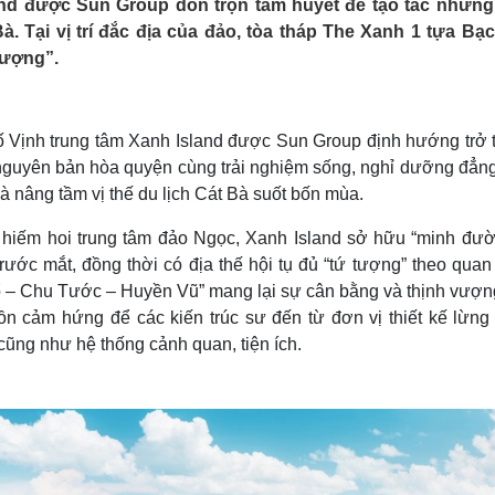
nd được Sun Group dồn trọn tâm huyết để tạo tác những
Lịch thi đấu bóng đá
Xe máy
à. Tại vị trí đắc địa của đảo, tòa tháp The Xanh 1 tựa Bạ
Thế giới thể thao
Tư vấn
vượng”.
eSports
V
Hậu trường
Văn hóa
Giải trí
D
ố Vịnh trung tâm Xanh Island được Sun Group định hướng trở 
Sân khấu - Điện ảnh
Nghệ sĩ
 nguyên bản hòa quyện cùng trải nghiệm sống, nghỉ dưỡng đẳng
Văn học
Thời trang
 nâng tầm vị thế du lịch Cát Bà suốt bốn mùa.
Âm nhạc
Sao Việt
c
Di sản
ất hiếm hoi trung tâm đảo Ngọc, Xanh Island sở hữu “minh đườ
rước mắt, đồng thời có địa thế hội tụ đủ “tứ tượng” theo qua
– Chu Tước – Huyền Vũ” mang lại sự cân bằng và thịnh vượn
ồn cảm hứng để các kiến trúc sư đến từ đơn vị thiết kế lừng
cũng như hệ thống cảnh quan, tiện ích.