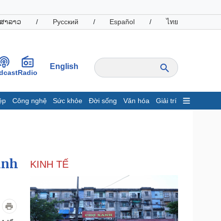
ສາລາວ
/
Русский
/
Español
/
ไทย
English
dcast
Radio
ệp
Công nghệ
Sức khỏe
Đời sống
Văn hóa
Giải trí
inh tế
Thị trường
ất động sản
Giá vàng
hởi nghiệp
Tiêu dùng
Tỷ giá
ịnh
KINH TẾ
Chứng khoán
Giá cà phê
oanh nghiệp
Công nghệ
hông tin doanh nghiệp
Sành điệu