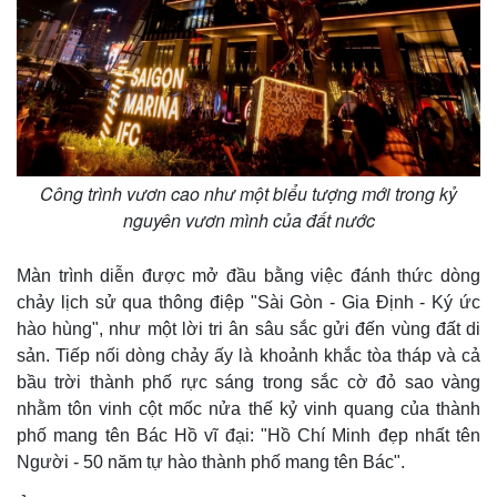
Công trình vươn cao như một biểu tượng mới trong kỷ
Kinh tế
Thị trường
nguyên vươn mình của đất nước
Bất động sản
Giá vàng
Khởi nghiệp
Tiêu dùng
Màn trình diễn được mở đầu bằng việc đánh thức dòng
Tỷ giá
chảy lịch sử qua thông điệp "Sài Gòn - Gia Định - Ký ức
Chứng khoán
hào hùng", như một lời tri ân sâu sắc gửi đến vùng đất di
Giá cà phê
sản. Tiếp nối dòng chảy ấy là khoảnh khắc tòa tháp và cả
bầu trời thành phố rực sáng trong sắc cờ đỏ sao vàng
nhằm tôn vinh cột mốc nửa thế kỷ vinh quang của thành
phố mang tên Bác Hồ vĩ đại: "Hồ Chí Minh đẹp nhất tên
Người - 50 năm tự hào thành phố mang tên Bác".