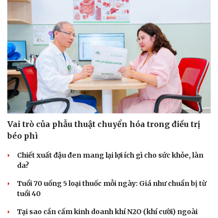
Du lịch
Podcast
Tư vấn
Câu chuyện thời sự
Săn Tour
Đọc truyện đêm khuya
check-in
Cửa sổ tình yêu
Vai trò của phẫu thuật chuyển hóa trong điều trị
Kể chuyện cho bé
Hạt giống tâm hồn
béo phì
Chiết xuất đậu đen mang lại lợi ích gì cho sức khỏe, làn
da?
Tuổi 70 uống 5 loại thuốc mỗi ngày: Giá như chuẩn bị từ
tuổi 40
Tại sao cần cấm kinh doanh khí N2O (khí cười) ngoài