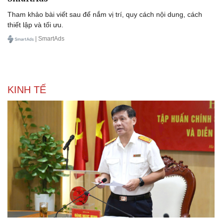
Tham khảo bài viết sau để nắm vị trí, quy cách nội dung, cách
thiết lập và tối ưu.
| SmartAds
KINH TẾ
Văn hóa
Giải trí
Sân khấu - Điện ảnh
Nghệ sĩ
Văn học
Thời trang
Âm nhạc
Sao Việt
Di sản