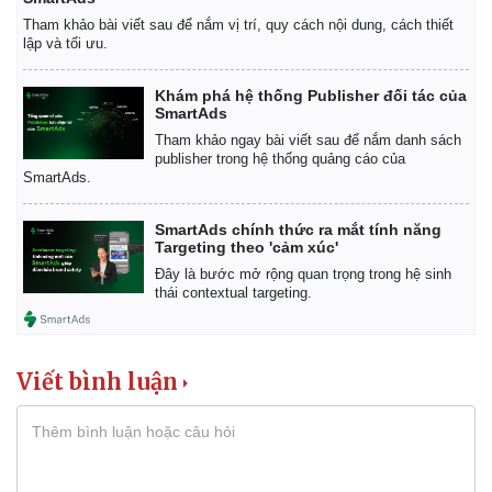
Tham khảo bài viết sau để nắm vị trí, quy cách nội dung, cách thiết
lập và tối ưu.
Khám phá hệ thống Publisher đối tác của
SmartAds
Tham khảo ngay bài viết sau để nắm danh sách
publisher trong hệ thống quảng cáo của
Thể thao
Ô tô - Xe máy
SmartAds.
Bóng đá
Ô tô
Lịch thi đấu bóng đá
Xe máy
SmartAds chính thức ra mắt tính năng
Thế giới thể thao
Tư vấn
Targeting theo 'cảm xúc'
eSports
Đây là bước mở rộng quan trọng trong hệ sinh
Hậu trường
thái contextual targeting.
Viết bình luận