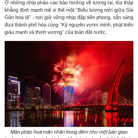
Ở những nhịp pháo cao trào hướng về tương lai, tòa tháp
khẳng định mạnh mẽ vị thế một "Biểu tượng mới giữa Sài
Gòn hoa lệ" - nơi giữ vững nhịp đập tiên phong, sẵn sàng
đưa thành phố hòa cùng "Kỷ nguyên vươn mình, phát triển
giàu mạnh và thịnh vượng" của toàn đất nước.
Màn pháo hoa mãn nhãn trong đêm như một bản giao