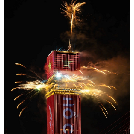
Thế giới
Multimedia
Quan sát
Video
Cuộc sống đó đây
Ảnh
Hồ sơ
E-Magazine
Infographic