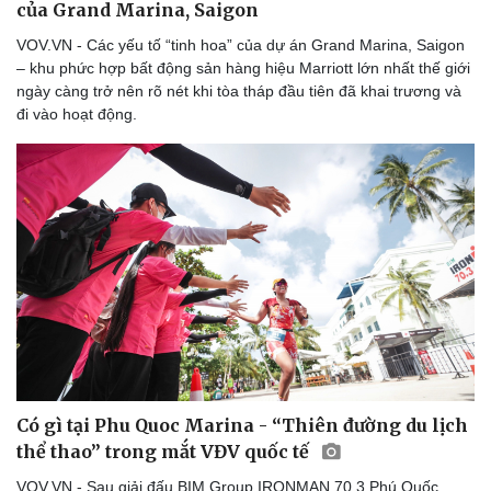
của Grand Marina, Saigon
VOV.VN - Các yếu tố “tinh hoa” của dự án Grand Marina, Saigon
– khu phức hợp bất động sản hàng hiệu Marriott lớn nhất thế giới
ngày càng trở nên rõ nét khi tòa tháp đầu tiên đã khai trương và
đi vào hoạt động.
Có gì tại Phu Quoc Marina - “Thiên đường du lịch
thể thao” trong mắt VĐV quốc tế
VOV.VN - Sau giải đấu BIM Group IRONMAN 70.3 Phú Quốc