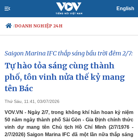
English
DOANH NGHIỆP 24H
/
Saigon Marina IFC thắp sáng bầu trời đêm 2/7:
Chính trị
Xã hội
Tự hào tỏa sáng cùng thành
Đảng
Tin 24h
Tổ chức nhân sự
Dự báo thời tiết
phố, tôn vinh nửa thế kỷ mang
Quốc hội
Giáo dục
Nhận diện sự thật
Dấu ấn VOV
tên Bác
Việc làm
Biển đảo
Thứ Sáu, 11:41, 03/07/2026
VOV.VN - Ngày 2/7, trong không khí hân hoan kỷ niệm
50 năm ngày thành phố Sài Gòn - Gia Định chính thức
vinh dự mang tên Chủ tịch Hồ Chí Minh (2/7/1976 -
2/7/2026) Saigon Marina IFC đã một lần nữa thắp sáng