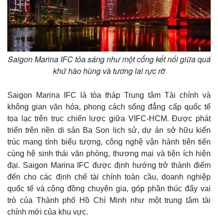
Saigon Marina IFC tỏa sáng như một cổng kết nối giữa quá
khứ hào hùng và tương lai rực rỡ​
Pháp luật
Quân sự - Quốc phòng
Saigon Marina IFC là tòa tháp Trung tâm Tài chính và
Vụ án
Vũ khí
không gian văn hóa, phong cách sống đẳng cấp quốc tế
Tin nóng
Việt Nam
tọa lạc trên trục chiến lược giữa VIFC-HCM. Được phát
Tư vấn luật
Phân tích
triển trên nền di sản Ba Son lịch sử, dự án sở hữu kiến
trúc mang tính biểu tượng, công nghệ vận hành tiên tiến
cùng hệ sinh thái văn phòng, thương mại và tiện ích hiện
đại. Saigon Marina IFC được định hướng trở thành điểm
đến cho các định chế tài chính toàn cầu, doanh nghiệp
quốc tế và cộng đồng chuyên gia, góp phần thúc đẩy vai
trò của Thành phố Hồ Chí Minh như một trung tâm tài
chính mới của khu vực.