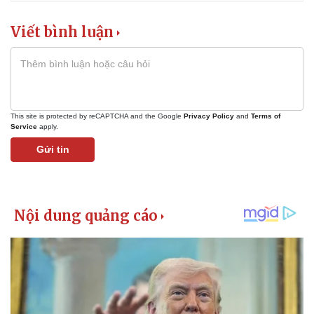
Viết bình luận
This site is protected by reCAPTCHA and the Google
Privacy Policy
and
Terms of
Service
apply.
Gửi tin
Thể thao
Ô tô - Xe máy