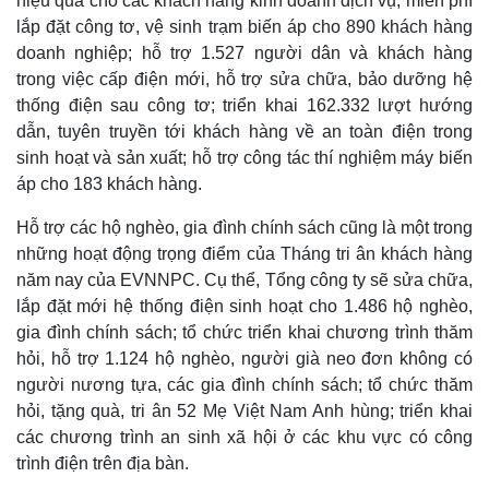
hiệu quả cho các khách hàng kinh doanh dịch vụ; miễn phí
lắp đặt công tơ, vệ sinh trạm biến áp cho 890 khách hàng
doanh nghiệp; hỗ trợ 1.527 người dân và khách hàng
trong việc cấp điện mới, hỗ trợ sửa chữa, bảo dưỡng hệ
thống điện sau công tơ; triển khai 162.332 lượt hướng
dẫn, tuyên truyền tới khách hàng về an toàn điện trong
sinh hoạt và sản xuất; hỗ trợ công tác thí nghiệm máy biến
áp cho 183 khách hàng.
Hỗ trợ các hộ nghèo, gia đình chính sách cũng là một trong
những hoạt động trọng điểm của Tháng tri ân khách hàng
năm nay của EVNNPC. Cụ thể, Tổng công ty sẽ sửa chữa,
lắp đặt mới hệ thống điện sinh hoạt cho 1.486 hộ nghèo,
gia đình chính sách; tổ chức triển khai chương trình thăm
hỏi, hỗ trợ 1.124 hộ nghèo, người già neo đơn không có
người nương tựa, các gia đình chính sách; tổ chức thăm
hỏi, tặng quà, tri ân 52 Mẹ Việt Nam Anh hùng; triển khai
các chương trình an sinh xã hội ở các khu vực có công
trình điện trên địa bàn.