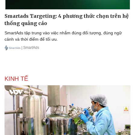
Smartads Targeting: 4 phương thức chọn trên hệ
thống quảng cáo
SmartAds tập trung vào việc nhắm đúng đối tượng, đúng ngữ
cảnh và thời điểm để tối ưu.
| SmartAds
KINH TẾ
Văn hóa
Giải trí
Sân khấu - Điện ảnh
Nghệ sĩ
Văn học
Thời trang
Âm nhạc
Sao Việt