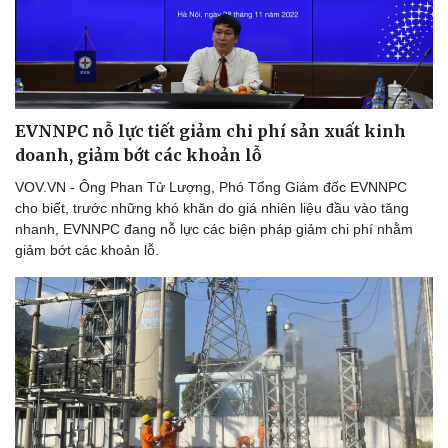
EVNNPC nỗ lực tiết giảm chi phí sản xuất kinh
doanh, giảm bớt các khoản lỗ
VOV.VN - Ông Phan Tử Lượng, Phó Tổng Giám đốc EVNNPC
cho biết, trước những khó khăn do giá nhiên liệu đầu vào tăng
nhanh, EVNNPC đang nỗ lực các biện pháp giảm chi phí nhằm
giảm bớt các khoản lỗ.
Sức khỏe
Đời sống
Dinh dưỡng - món ngon
Nhà đẹp
Cây thuốc
Blog
Sản phụ khoa
Tình yêu - Gia đình
Nhi khoa