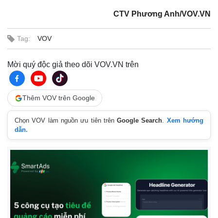
CTV Phương Anh/VOV.VN
Pháp luật
Quân sự - Quốc phòng
Tag:
VOV
Vụ án
Vũ khí
Tin nóng
Việt Nam
Mời quý độc giả theo dõi VOV.VN trên
Tư vấn luật
Phân tích
Thêm VOV trên Google
Chọn VOV làm nguồn ưu tiên trên
Google Search
.
Xem hướng
dẫn.