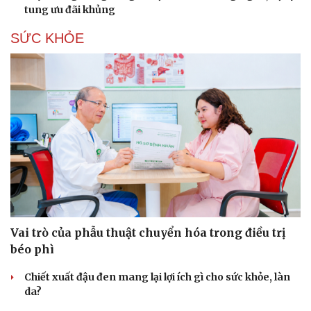
tung ưu đãi khủng
SỨC KHỎE
Du lịch
Podcast
Vai trò của phẫu thuật chuyển hóa trong điều trị
Tư vấn
Câu chuyện thời sự
béo phì
Săn Tour
Đọc truyện đêm khuya
check-in
Cửa sổ tình yêu
Chiết xuất đậu đen mang lại lợi ích gì cho sức khỏe, làn
Kể chuyện cho bé
da?
Hạt giống tâm hồn