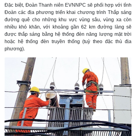
Đặc biệt, Đoàn Thanh niên EVNNPC sẽ phối hợp với tỉnh
Đoàn các địa phương triển khai chương trình Thắp sáng
đường quê cho những khu vực vùng sâu, vùng xa còn
nhiều khó khăn, với khoảng gần 62 km đường làng sẽ
được thắp sáng bằng hệ thống đèn năng lượng mặt trời
Kinh tế
Thị trường
hoặc hệ thống đèn truyền thống (tuỳ theo đặc thù địa
Bất động sản
Giá vàng
phương).
Khởi nghiệp
Tiêu dùng
Tỷ giá
Chứng khoán
Giá cà phê