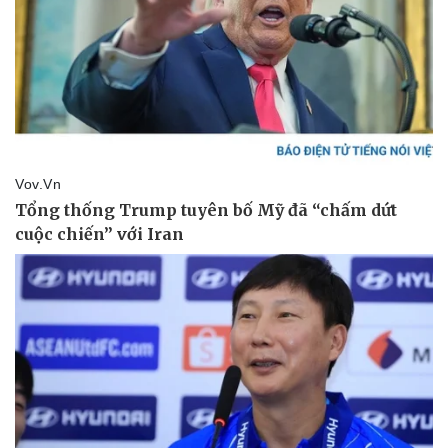
Bóng đá
Ô tô
Lịch thi đấu bóng đá
Xe máy
Thế giới thể thao
Tư vấn
eSports
Hậu trường