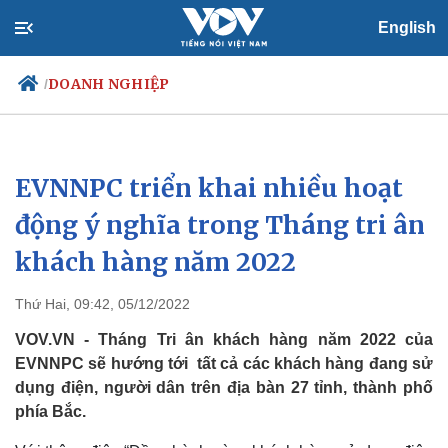
English
DOANH NGHIỆP
/
EVNNPC triển khai nhiều hoạt
Chính trị
Xã hội
Đảng
Tin 24h
động ý nghĩa trong Tháng tri ân
Tổ chức nhân sự
Dự báo thời tiết
khách hàng năm 2022
Quốc hội
Giáo dục
Nhận diện sự thật
Dấu ấn VOV
Việc làm
Thứ Hai, 09:42, 05/12/2022
Biển đảo
VOV.VN - Tháng Tri ân khách hàng năm 2022 của
EVNNPC sẽ hướng tới tất cả các khách hàng đang sử
dụng điện, người dân trên địa bàn 27 tỉnh, thành phố
phía Bắc.