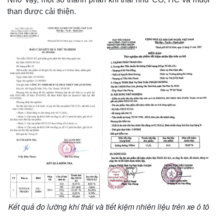
than được cải thiện.
Thế giới
Multimedia
Quan sát
Video
Cuộc sống đó đây
Ảnh
Hồ sơ
E-Magazine
Infographic
Kết quả đo lường khí thải và tiết kiệm nhiên liệu trên xe ô tô