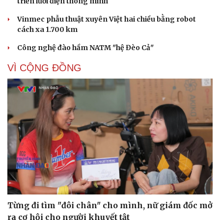
triển lưới điện thông minh
Vinmec phẫu thuật xuyên Việt hai chiều bằng robot
cách xa 1.700 km
Công nghệ đào hầm NATM "hệ Đèo Cả"
VÌ CỘNG ĐỒNG
Từng đi tìm "đôi chân" cho mình, nữ giám đốc mở
ra cơ hội cho người khuyết tật