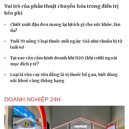
Tư vấn
Câu chuyện thời sự
Vai trò của phẫu thuật chuyển hóa trong điều trị
Săn Tour
Đọc truyện đêm khuya
béo phì
check-in
Cửa sổ tình yêu
Kể chuyện cho bé
Chiết xuất đậu đen mang lại lợi ích gì cho sức khỏe, làn
Hạt giống tâm hồn
da?
Tuổi 70 uống 5 loại thuốc mỗi ngày: Giá như chuẩn bị từ
tuổi 40
Tại sao cần cấm kinh doanh khí N2O (khí cười) ngoài
mục đích y tế?
Loại lá vừa cay vừa đắng là vị thuốc bổ gan, biết dùng
sức khoẻ càng thăng hạng
DOANH NGHIỆP 24H