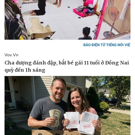
Thể thao
Ô tô - Xe máy
Bóng đá
Ô tô
Lịch thi đấu bóng đá
Xe máy
Thế giới thể thao
Tư vấn
eSports
Hậu trường