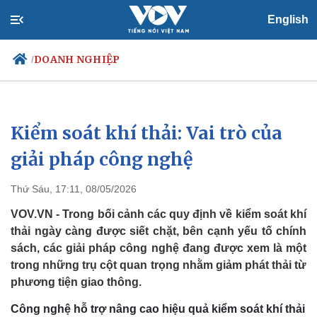
English
DOANH NGHIỆP
/
Kiểm soát khí thải: Vai trò của
Chính trị
Xã hội
Đảng
Tin 24h
giải pháp công nghệ
Tổ chức nhân sự
Dự báo thời tiết
Quốc hội
Giáo dục
Thứ Sáu, 17:11, 08/05/2026
Nhận diện sự thật
Dấu ấn VOV
Việc làm
VOV.VN - Trong bối cảnh các quy định về kiểm soát khí
Biển đảo
thải ngày càng được siết chặt, bên cạnh yếu tố chính
sách, các giải pháp công nghệ đang được xem là một
trong những trụ cột quan trọng nhằm giảm phát thải từ
phương tiện giao thông.
Công nghệ hỗ trợ nâng cao hiệu quả kiểm soát khí thải