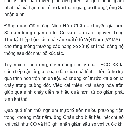
cao ý thức bảo dưỡng phương tiện, sẽ góp phần giảm
phát thải và hạn chế rủi ro khi tham gia giao thông”, ông Sa
nhận định.
Đồng quan điểm, ông Ninh Hữu Chấn – chuyên gia hơn
30 năm trong ngành ô tô, Cố vấn cấp cao, nguyên Tổng
Thư ký Hiệp hội Các nhà sản xuất ô tô Việt Nam (VAMA) –
Kinh tế
Thị trường
cho rằng thông thường các hãng xe xử lý khí thải bằng hệ
Bất động sản
Giá vàng
thống sau đốt như bộ xúc tác.
Khởi nghiệp
Tiêu dùng
Tỷ giá
Tuy nhiên, theo ông, điểm đáng chú ý của FECO X3 là
Chứng khoán
cách tiếp cận từ giai đoạn đầu của quá trình – tức là hỗ trợ
Giá cà phê
quá trình hòa trộn nhiên liệu và không khí trước khi diễn ra
cháy trong buồng đốt. Việc cải thiện khả năng hòa trộn
giúp quá trình cháy diễn ra hiệu quả hơn, từ đó giảm phát
sinh khí thải.
Qua quá trình thử nghiệm thực tế trên nhiều phương tiện
trong khoảng một năm, ông Chấn cho biết hầu hết chỉ số
khí thải như CO và HC ghi nhận giảm sâu so với trước khi