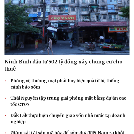
Văn hóa
Giải trí
Sân khấu - Điện ảnh
Nghệ sĩ
Văn học
Thời trang
Âm nhạc
Sao Việt
Di sản
Ninh Bình đầu tư 502 tỷ đồng xây chung cư cho
thuê
Phòng vệ thương mại phát huy hiệu quả từ hệ thống
cảnh báo sớm
Thái Nguyên tập trung giải phóng mặt bằng dự án cao
tốc CT07
Đắk Lắk thực hiện chuyển giao vốn nhà nước tại doanh
nghiệp
Giám sát tài sản mã hóa để sớm đưa Việt Nam ra khỏi