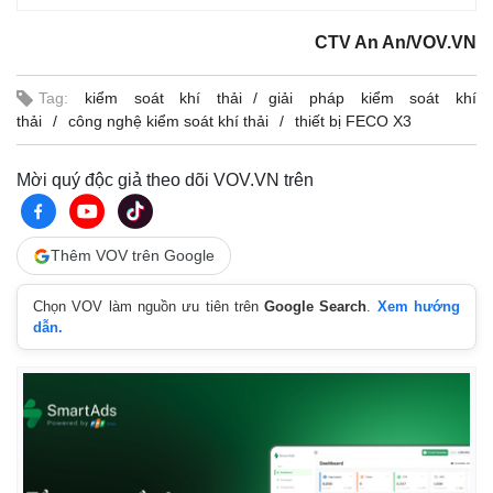
CTV An An/VOV.VN
Tag:
kiểm soát khí thải
giải pháp kiểm soát khí
thải
công nghệ kiểm soát khí thải
thiết bị FECO X3
Pháp luật
Quân sự - Quốc phòng
Vụ án
Vũ khí
Mời quý độc giả theo dõi VOV.VN trên
Tin nóng
Việt Nam
Tư vấn luật
Phân tích
Thêm VOV trên Google
Chọn VOV làm nguồn ưu tiên trên
Google Search
.
Xem hướng
dẫn.