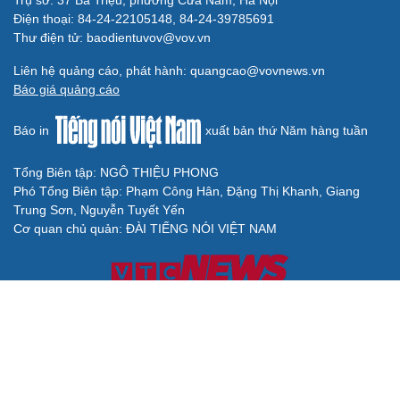
Điện thoại: 84-24-22105148, 84-24-39785691
Thư điện tử: baodientuvov@vov.vn
Liên hệ quảng cáo, phát hành: quangcao@vovnews.vn
Báo giá quảng cáo
Báo in
xuất bản thứ Năm hàng tuần
Tổng Biên tập: NGÔ THIỆU PHONG
Phó Tổng Biên tập: Phạm Công Hân, Đặng Thị Khanh, Giang
Trung Sơn, Nguyễn Tuyết Yến
Cơ quan chủ quản: ĐÀI TIẾNG NÓI VIỆT NAM
Không được sao chép lại bất kỳ thông tin nào từ website này khi