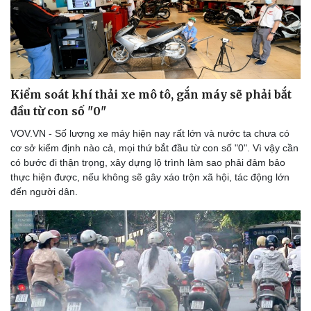
Dinh dưỡng - món ngon
Nhà đẹp
Cây thuốc
Blog
Sản phụ khoa
Tình yêu - Gia đình
Nhi khoa
Nam khoa
Làm đẹp - giảm cân
Kiểm soát khí thải xe mô tô, gắn máy sẽ phải bắt
Phòng mạch online
Ăn sạch sống khỏe
đầu từ con số "0"
VOV.VN - Số lượng xe máy hiện nay rất lớn và nước ta chưa có
cơ sở kiểm định nào cả, mọi thứ bắt đầu từ con số "0". Vì vậy cần
có bước đi thận trọng, xây dựng lộ trình làm sao phải đảm bảo
thực hiện được, nếu không sẽ gây xáo trộn xã hội, tác động lớn
đến người dân.