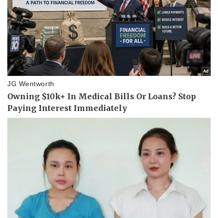
Doanh nghiệp
Công nghệ
Thông tin doanh nghiệp
Sành điệu
Doanh nghiệp 24h
Tin Công nghệ
Doanh nhân
Trải nghiệm
Vì cộng đồng
Chuyển đổi số