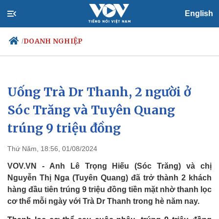
English
DOANH NGHIỆP
/
Uống Trà Dr Thanh, 2 người ở
Chính trị
Xã hội
Đảng
Tin 24h
Sóc Trăng và Tuyên Quang
Tổ chức nhân sự
Dự báo thời tiết
trúng 9 triệu đồng
Quốc hội
Giáo dục
Nhận diện sự thật
Dấu ấn VOV
Việc làm
Thứ Năm, 18:56, 01/08/2024
Biển đảo
VOV.VN - Anh Lê Trọng Hiếu (Sóc Trăng) và chị
Nguyễn Thị Nga (Tuyên Quang) đã trở thành 2 khách
hàng đầu tiên trúng 9 triệu đồng tiền mặt nhờ thanh lọc
cơ thể mỗi ngày với Trà Dr Thanh trong hè năm nay.