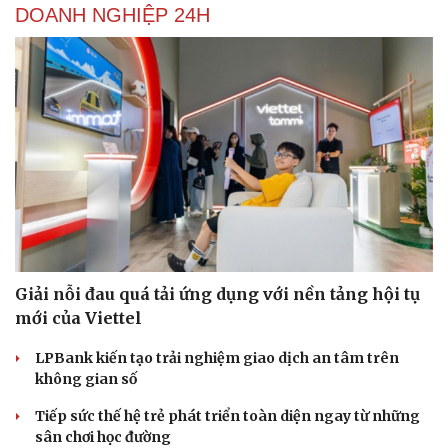
DOANH NGHIỆP 24H
Giải nỗi đau quá tải ứng dụng với nền tảng hội tụ
Cải chính
mới của Viettel
LPBank kiến tạo trải nghiệm giao dịch an tâm trên
không gian số
Tiếp sức thế hệ trẻ phát triển toàn diện ngay từ những
sân chơi học đường