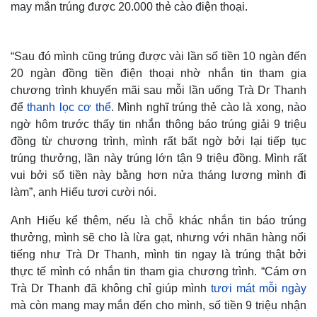
may mắn trúng được 20.000 thẻ cào điện thoại.
Thế giới
Multimedia
Quan sát
Video
Cuộc sống đó đây
Ảnh
“Sau đó mình cũng trúng được vài lần số tiền 10 ngàn đến
Hồ sơ
E-Magazine
20 ngàn đồng tiền điện thoại nhờ nhắn tin tham gia
Infographic
chương trình khuyến mãi sau mỗi lần uống Trà Dr Thanh
để
thanh lọc cơ thể
. Mình nghĩ trúng thẻ cào là xong, nào
ngờ hôm trước thấy tin nhắn thông báo trúng giải 9 triệu
đồng từ chương trình, mình rất bất ngờ bởi lại tiếp tục
trúng thưởng, lần này trúng lớn tận 9 triệu đồng. Mình rất
vui bởi số tiền này bằng hơn nửa tháng lương mình đi
làm”, anh Hiếu tươi cười nói.
Anh Hiếu kể thêm, nếu là chỗ khác nhắn tin báo trúng
thưởng, mình sẽ cho là lừa gạt, nhưng với nhãn hàng nổi
tiếng như Trà Dr Thanh, mình tin ngay là trúng thật bởi
thực tế mình có nhắn tin tham gia chương trình. “Cám ơn
Trà Dr Thanh đã không chỉ giúp mình
tươi mát mỗi ngày
mà còn mang may mắn đến cho mình, số tiền 9 triệu nhận