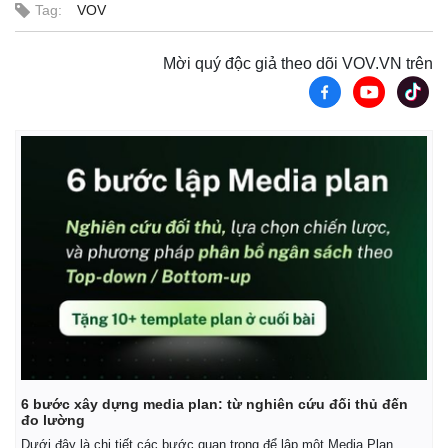
a
.
n
n
Tag:
VOV
4
-
8
P
i
%
i
c
t
Mời quý độc giả theo dõi VOV.VN trên
n
u
r
Pháp luật
Quân sự - Quốc phòng
e
i
Vụ án
Vũ khí
n
Tin nóng
Việt Nam
Tư vấn luật
Phân tích
g
T
i
m
e
6 bước xây dựng media plan: từ nghiên cứu đối thủ đến
đo lường
Dưới đây là chi tiết các bước quan trọng để lập một Media Plan.