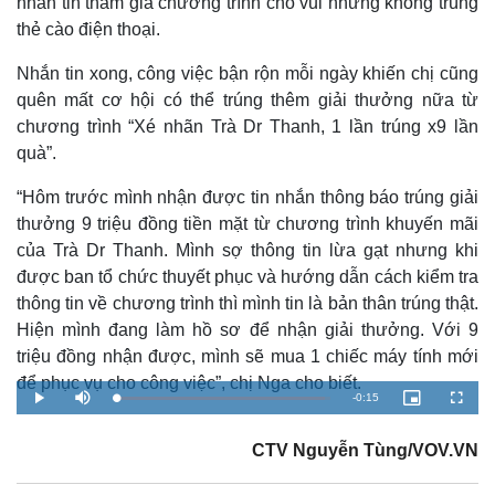
nhắn tin tham gia chương trình cho vui nhưng không trúng
thẻ cào điện thoại.
Nhắn tin xong, công việc bận rộn mỗi ngày khiến chị cũng
quên mất cơ hội có thể trúng thêm giải thưởng nữa từ
chương trình “Xé nhãn Trà Dr Thanh, 1 lần trúng x9 lần
quà”.
“Hôm trước mình nhận được tin nhắn thông báo trúng giải
thưởng 9 triệu đồng tiền mặt từ chương trình khuyến mãi
của Trà Dr Thanh. Mình sợ thông tin lừa gạt nhưng khi
được ban tổ chức thuyết phục và hướng dẫn cách kiểm tra
thông tin về chương trình thì mình tin là bản thân trúng thật.
Hiện mình đang làm hồ sơ để nhận giải thưởng. Với 9
triệu đồng nhận được, mình sẽ mua 1 chiếc máy tính mới
để phục vụ cho công việc”, chị Nga cho biết.
R
-
0:15
L
P
M
P
F
o
l
u
i
u
a
a
t
c
l
e
d
y
e
t
l
e
CTV Nguyễn Tùng/VOV.VN
u
s
d
r
c
m
:
e
r
9
-
e
7
i
e