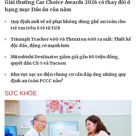
Giải thưởng Car Choice Awards 2026 có thay đổi ở
hạng mục Dấu ấn của năm
Du lịch
Podcast
Tư vấn
Câu chuyện thời sự
Quy định mới về xử phạt không dùng ghế an toàn cho
Săn Tour
Đọc truyện đêm khuya
trẻ em trên ô tô từ 15/8
check-in
Cửa sổ tình yêu
Kể chuyện cho bé
Triumph Tracker 400 và Thruxton 400 ra mắt: Thiết kế
Hạt giống tâm hồn
độc đáo, động cơ mạnh hơn
Mitsubishi Destinator giảm giá gần 80 triệu đồng,
quyết đấu CX-5 và Tucson
Khu vực sạc xe điện chung cư cần đáp ứng những quy
định an toàn PCCC nào?
SỨC KHỎE