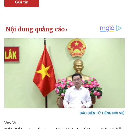
Gửi tin
Thể thao
Ô tô - Xe máy
Bóng đá
Ô tô
Lịch thi đấu bóng đá
Xe máy
Thế giới thể thao
Tư vấn
eSports
Hậu trường