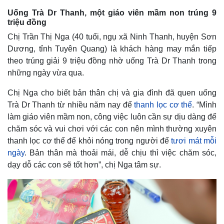
Uống Trà Dr Thanh, một giáo viên mầm non trúng 9
triệu đồng
Chị Trần Thị Nga (40 tuổi, ngụ xã Ninh Thanh, huyện Sơn
Dương, tỉnh Tuyên Quang) là khách hàng may mắn tiếp
theo trúng giải 9 triệu đồng nhờ uống Trà Dr Thanh trong
những ngày vừa qua.
Chị Nga cho biết bản thân chị và gia đình đã quen uống
Trà Dr Thanh từ nhiều năm nay để
thanh lọc cơ thể
. “Mình
làm giáo viên mầm non, công việc luôn cần sự dịu dàng để
chăm sóc và vui chơi với các con nên mình thường xuyên
Kinh tế
Thị trường
thanh lọc cơ thể để khỏi nóng trong người để
tươi mát mỗi
Bất động sản
Giá vàng
ngày
. Bản thân mà thoải mái, dễ chịu thì việc chăm sóc,
Khởi nghiệp
Tiêu dùng
dạy dỗ các con sẽ tốt hơn”, chị Nga tâm sự.
Tỷ giá
Chứng khoán
Giá cà phê