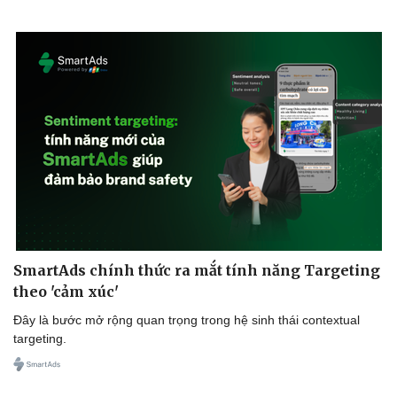
Văn hóa
Giải trí
Sân khấu - Điện ảnh
Nghệ sĩ
Văn học
Thời trang
SmartAds chính thức ra mắt tính năng Targeting
Âm nhạc
Sao Việt
Di sản
theo 'cảm xúc'
Đây là bước mở rộng quan trọng trong hệ sinh thái contextual
targeting.