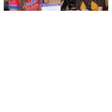
Từng đi tìm "đôi chân" cho mình, nữ giám đốc mở
ra cơ hội cho người khuyết tật
Người phụ nữ khiếm khuyết gần 20 năm đồng hành
cùng hơn 720 người khuyết tật
“Young Shoots of Vietnam”: Mỗi cuốn sách trao đi,
thêm một ước mơ bay cao
GELEX cùng Chủ nhật Đỏ viết tiếp hành trình sẻ chia vì
cộng đồng
Công ty Thủy điện Sông Tranh hỗ trợ xây dựng nhà tình
nghĩa cho 2 hộ nghèo