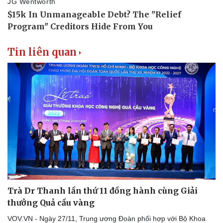
Tin liên quan
Sức khỏe
Đời sống
Trà Dr Thanh lần thứ 11 đồng hành cùng Giải
Dinh dưỡng - món ngon
Nhà đẹp
thưởng Quả cầu vàng
Cây thuốc
Blog
Sản phụ khoa
Tình yêu - Gia đình
VOV.VN - Ngày 27/11, Trung ương Đoàn phối hợp với Bộ Khoa
Nhi khoa