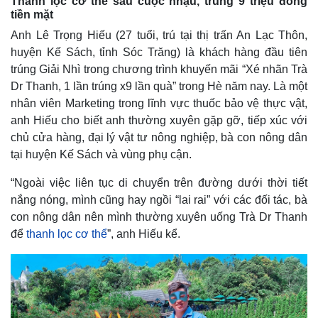
Thanh lọc cơ thể sau cuộc nhậu, trúng 9 triệu đồng
tiền mặt
Anh Lê Trọng Hiếu (27 tuổi, trú tại thị trấn An Lạc Thôn,
huyện Kế Sách, tỉnh Sóc Trăng) là khách hàng đầu tiên
trúng Giải Nhì trong chương trình khuyến mãi “Xé nhãn Trà
Dr Thanh, 1 lần trúng x9 lần quà” trong Hè năm nay. Là một
nhân viên Marketing trong lĩnh vực thuốc bảo vệ thực vật,
anh Hiếu cho biết anh thường xuyên gặp gỡ, tiếp xúc với
chủ cửa hàng, đại lý vật tư nông nghiệp, bà con nông dân
tại huyện Kế Sách và vùng phụ cận.
“Ngoài việc liên tục di chuyển trên đường dưới thời tiết
nắng nóng, mình cũng hay ngồi “lai rai” với các đối tác, bà
con nông dân nên mình thường xuyên uống Trà Dr Thanh
để
thanh lọc cơ thể
”, anh Hiếu kể.