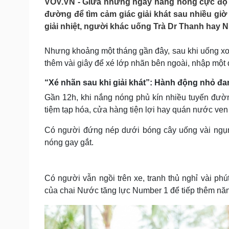
VOV.VN - Giữa những ngày nắng nóng cực độ k
Tin nóng
Việt Nam
đường để tìm cảm giác giải khát sau nhiều giờ
Tư vấn luật
Phân tích
giải nhiệt, người khác uống Trà Dr Thanh hay N
Nhưng khoảng một tháng gần đây, sau khi uống xon
Sức khỏe
Đời sống
thêm vài giây để xé lớp nhãn bên ngoài, nhập một d
Dinh dưỡng - món ngon
Nhà đẹp
Cây thuốc
Blog
“Xé nhãn sau khi giải khát”: Hành động nhỏ đa
Sản phụ khoa
Tình yêu - Gia đình
Gần 12h, khi nắng nóng phủ kín nhiều tuyến đườ
Nhi khoa
tiệm tạp hóa, cửa hàng tiện lợi hay quán nước ve
Nam khoa
Làm đẹp - giảm cân
Có người đứng nép dưới bóng cây uống vài ngụm 
Phòng mạch online
nóng gay gắt.
Ăn sạch sống khỏe
Cải chính
Có người vẫn ngồi trên xe, tranh thủ nghỉ vài p
của chai Nước tăng lực Number 1 để tiếp thêm năn