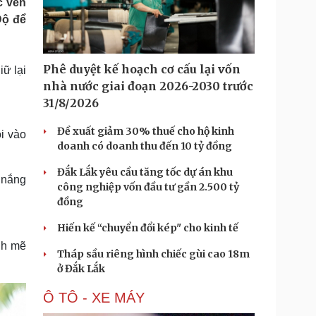
c ven
Doanh nghiệp 24h
Tin Công nghệ
Độ để
Doanh nhân
Trải nghiệm
ì cộng đồng
Chuyển đổi số
Phê duyệt kế hoạch cơ cấu lại vốn
ữ lại
u lịch
Podcast
nhà nước giai đoạn 2026-2030 trước
Tư vấn
Câu chuyện thời sự
31/8/2026
Săn Tour
Đọc truyện đêm khuya
heck-in
Cửa sổ tình yêu
Đề xuất giảm 30% thuế cho hộ kinh
i vào
Kể chuyện cho bé
doanh có doanh thu đến 10 tỷ đồng
Hạt giống tâm hồn
Đắk Lắk yêu cầu tăng tốc dự án khu
 nắng
công nghiệp vốn đầu tư gần 2.500 tỷ
đồng
Hiến kế “chuyển đổi kép" cho kinh tế
nh mẽ
Tháp sầu riêng hình chiếc gùi cao 18m
ở Đắk Lắk
Ô TÔ - XE MÁY