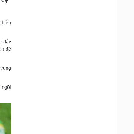
 hay
nhiều
n đây
án để
trúng
i ngồi