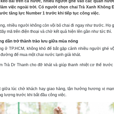
éo dài trên cả nước, nhiều người ghé vào các quán nướ
Lịch thi đấu bóng đá
Xe máy
 làm việc ngoài trời. Có người chọn chai Trà Xanh Không 
Thế giới thể thao
Tư vấn
ước tăng lực Number 1 trước khi tiếp tục công việc.
eSports
V
Hậu trường
g, nhiều người không còn vội bỏ chai đi ngay như trước. Họ gi
Văn hóa
Giải trí
D
ãy mã trên điện thoại và chờ kết quả hiện lên gần như tức thì.
Sân khấu - Điện ảnh
Nghệ sĩ
Văn học
Thời trang
ng dần trở thành trào lưu giữa mùa nóng
Âm nhạc
Sao Việt
c
ng ở TP.HCM, không khó để bắt gặp cảnh nhiều người ghé vộ
Di sản
n đường để mua một chai nước lạnh giải khát.
Trà Dr Thanh cho đỡ khát và giúp thanh nhiệt cơ thể trước
hút giữa lúc chờ khách hay giao hàng, tận hưởng hương vị mạ
g lượng trước khi bắt đầu công việc.