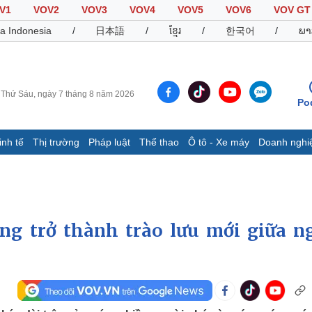
V1
VOV2
VOV3
VOV4
VOV5
VOV6
VOV GT
a Indonesia
/
日本語
/
ខ្មែរ
/
한국어
/
ພາ
Thứ Sáu, ngày 7 tháng 8 năm 2026
Po
inh tế
Thị trường
Pháp luật
Thể thao
Ô tô - Xe máy
Doanh nghi
Thế giới
Multimedia
K
Quan sát
Video
B
Cuộc sống đó đây
Ảnh
K
Hồ sơ
E-Magazine
ng trở thành trào lưu mới giữa n
Infographic
Thể thao
Ô tô - Xe máy
D
Bóng đá
Ô tô
T