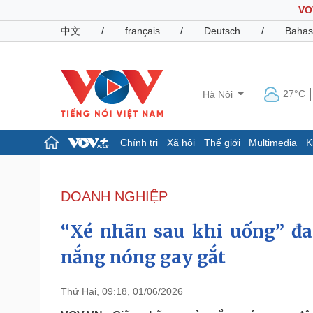
VO
中文
/
français
/
Deutsch
/
Bahas
27°C
Hà Nội
Chính trị
Xã hội
Thế giới
Multimedia
K
Chính trị
Xã hội
Đảng
Tin 24h
DOANH NGHIỆP
Tổ chức nhân sự
Dự báo thời tiết
Quốc hội
Giáo dục
“Xé nhãn sau khi uống” đa
Nhận diện sự thật
Dấu ấn VOV
Việc làm
nắng nóng gay gắt
Biển đảo
Pháp luật
Quân sự - Quốc phòng
Thứ Hai, 09:18, 01/06/2026
Vụ án
Vũ khí