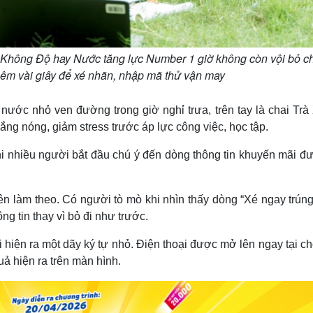
 Không Độ hay Nước tăng lực Number 1 giờ không còn vội bỏ ch
hêm vài giây để xé nhãn, nhập mã thử vận may
ước nhỏ ven đường trong giờ nghỉ trưa, trên tay là chai Trà
ắng nóng, giảm stress trước áp lực công việc, học tập.
hi nhiều người bắt đầu chú ý đến dòng thông tin khuyến mãi đ
 làm theo. Có người tò mò khi nhìn thấy dòng “Xé ngay trúng 
ông tin thay vì bỏ đi như trước.
hiện ra một dãy ký tự nhỏ. Điện thoại được mở lên ngay tại c
ả hiện ra trên màn hình.