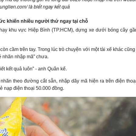
runglien.com/ là biết ngay kết quả
ức khiến nhiều người thử ngay tại chỗ
chạy khu vực Hiệp Bình (TP.HCM), dựng xe dưới bóng cây gầ
n cầm trên tay. Trong lúc trò chuyện với một tài xế khác cũng
xé nhãn nhập mã” chưa.
iết kết quả luôn” - anh Quân kể.
nhãn theo đường cắt sẵn, nhập dãy mã hiện ra trên điện thoại
ẻ nạp điện thoại 50.000 đồng.