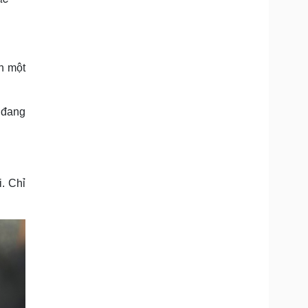
n một
 đang
. Chỉ