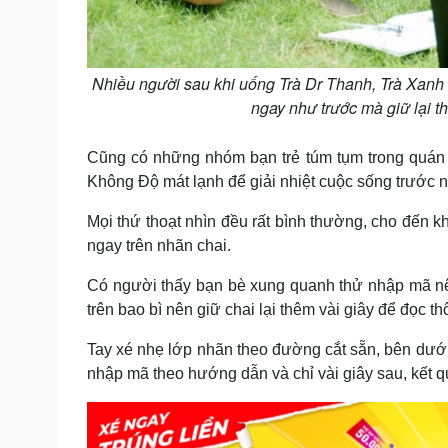
Nhiều người sau khi uống Trà Dr Thanh, Trà Xanh
ngay như trước mà giữ lại t
Cũng có những nhóm bạn trẻ túm tụm trong quán n
Không Độ mát lạnh để giải nhiệt cuộc sống trước n
Mọi thứ thoạt nhìn đều rất bình thường, cho đến k
ngay trên nhãn chai.
Có người thấy bạn bè xung quanh thử nhập mã nên
trên bao bì nên giữ chai lại thêm vài giây để đọc th
Tay xé nhẹ lớp nhãn theo đường cắt sẵn, bên dưới 
nhập mã theo hướng dẫn và chỉ vài giây sau, kết qu