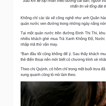
Sau khi xé lớp nhãn theo đường cắt sẵn, người th
nhắn tin về tổng đài 6
Không chỉ các tài xế công nghệ như anh Quân hào
quán nước ven đường trong những ngày nắng nón
Tại một quán nước trên đường Đinh Thị Thi, khu
nhiều khách ghé mua Trà Xanh Không Độ, Nước tă
nhập mã thử vận may.
“Ban đầu tôi cũng không để ý. Sau thấy khách mua
thẻ điện thoại nên mới biết có chương trình xé nhã
Theo chị Quỳnh, có hôm chỉ trong một buổi trưa đã
xung quanh cũng tò mò làm theo.