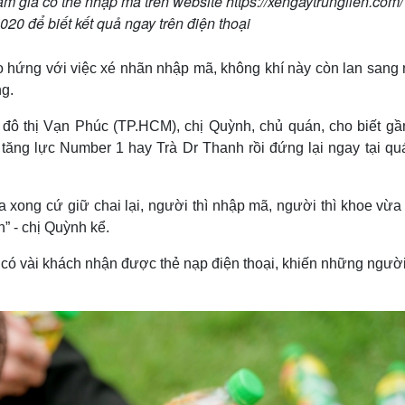
am gia có thể nhập mã trên website https://xengaytrunglien.com/
020 để biết kết quả ngay trên điện thoại
 hứng với việc xé nhãn nhập mã, không khí này còn lan sang 
g.
 đô thị Vạn Phúc (TP.HCM), chị Quỳnh, chủ quán, cho biết gầ
ng lực Number 1 hay Trà Dr Thanh rồi đứng lại ngay tại qu
 xong cứ giữ chai lại, người thì nhập mã, người thì khoe vừa 
n” - chị Quỳnh kể.
 có vài khách nhận được thẻ nạp điện thoại, khiến những ngườ