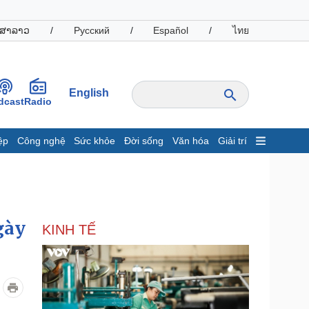
ສາລາວ
/
Русский
/
Español
/
ไทย
English
dcast
Radio
ệp
Công nghệ
Sức khỏe
Đời sống
Văn hóa
Giải trí
inh tế
Thị trường
ất động sản
Giá vàng
hởi nghiệp
Tiêu dùng
Tỷ giá
gày
KINH TẾ
Chứng khoán
Giá cà phê
oanh nghiệp
Công nghệ
hông tin doanh nghiệp
Sành điệu