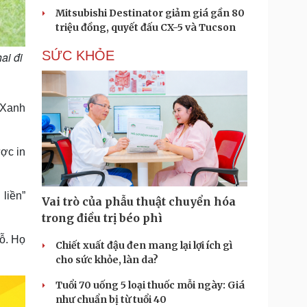
Mitsubishi Destinator giảm giá gần 80
triệu đồng, quyết đấu CX-5 và Tucson
SỨC KHỎE
ai đi
 Xanh
ược in
liền”
Vai trò của phẫu thuật chuyển hóa
trong điều trị béo phì
hỗ. Họ
Chiết xuất đậu đen mang lại lợi ích gì
cho sức khỏe, làn da?
Tuổi 70 uống 5 loại thuốc mỗi ngày: Giá
như chuẩn bị từ tuổi 40