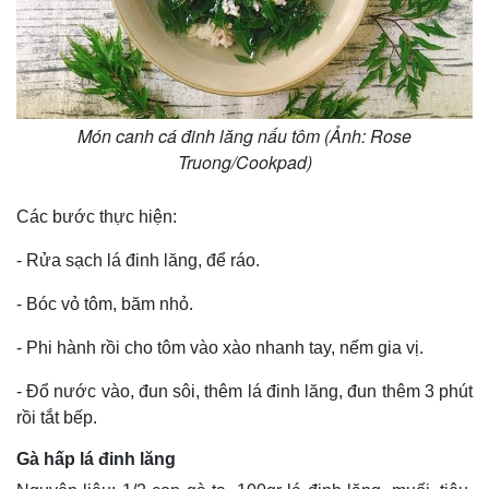
Thế giới
Multimedia
Quan sát
Video
Món canh cá đinh lăng nấu tôm (Ảnh: Rose
Cuộc sống đó đây
Ảnh
Truong/Cookpad)
Hồ sơ
E-Magazine
Infographic
Các bước thực hiện:
- Rửa sạch lá đinh lăng, để ráo.
- Bóc vỏ tôm, băm nhỏ.
- Phi hành rồi cho tôm vào xào nhanh tay, nếm gia vị.
- Đổ nước vào, đun sôi, thêm lá đinh lăng, đun thêm 3 phút
rồi tắt bếp.
Gà hấp lá đinh lăng