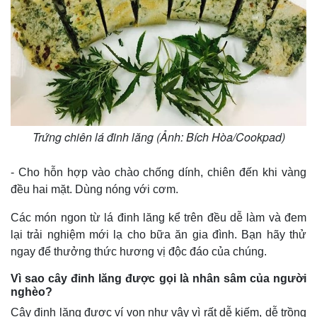
Trứng chiên lá đinh lăng (Ảnh: Bích Hòa/Cookpad)
- Cho hỗn hợp vào chào chống dính, chiên đến khi vàng
đều hai mặt. Dùng nóng với cơm.
Pháp luật
Quân sự - Quốc phòng
Vụ án
Vũ khí
Các món ngon từ lá đinh lăng kể trên đều dễ làm và đem
Tin nóng
Việt Nam
lại trải nghiệm mới lạ cho bữa ăn gia đình. Bạn hãy thử
Tư vấn luật
Phân tích
ngay để thưởng thức hương vị độc đáo của chúng.
Vì sao cây đinh lăng được gọi là nhân sâm của người
nghèo?
Cây đinh lăng được ví von như vậy vì rất dễ kiếm, dễ trồng