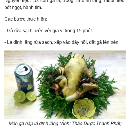
Nguyên liệu: 1/2 con gà ta, 100gr lá đinh lăng, muối, tiêu,
bốt ngọt, hành tím.
Các bước thực hiện:
- Gà rửa sạch, ước với gia vị trong 15 phút.
- Lá đinh lăng rửa sạch, xếp vào đáy nồi, đặt gà lên trên.
Kinh tế
Thị trường
Bất động sản
Giá vàng
Món gà hấp lá đinh lăng (Ảnh: Thảo Dược Thanh Phát)
Khởi nghiệp
Tiêu dùng