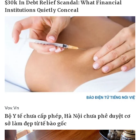
Sức khỏe
Đời sống
Dinh dưỡng - món ngon
Nhà đẹp
Cây thuốc
Blog
Sản phụ khoa
Tình yêu - Gia đình
Nhi khoa
Nam khoa
Làm đẹp - giảm cân
Phòng mạch online