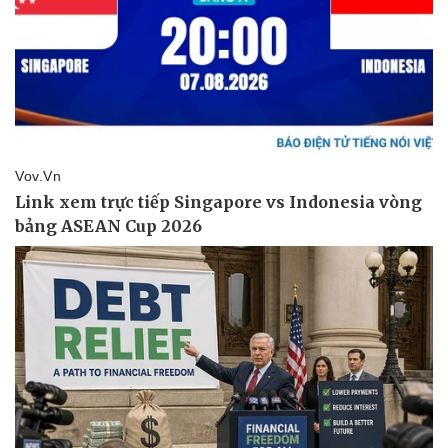
Văn hóa
Giải trí
Sân khấu - Điện ảnh
Nghệ sĩ
Văn học
Thời trang
Âm nhạc
Sao Việt
Di sản