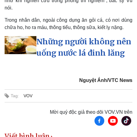
như khi nghiên cứu trong phòng thí nghiệm", bác sỹ Vũ
nói.
Trong nhân dân, ngoài công dụng ăn gỏi cá, có nơi dùng
chữa ho, ho ra máu, thông tiểu, thông sữa, kiết lỵ nặng.
Thể thao
Ô tô - Xe máy
Những người không nên
Bóng đá
Ô tô
Lịch thi đấu bóng đá
Xe máy
uống nước lá đinh lăng
Thế giới thể thao
Tư vấn
eSports
Hậu trường
Nguyệt Ánh/VTC News
Tag:
VOV
Mời quý độc giả theo dõi VOV.VN trên
Viết bình luận