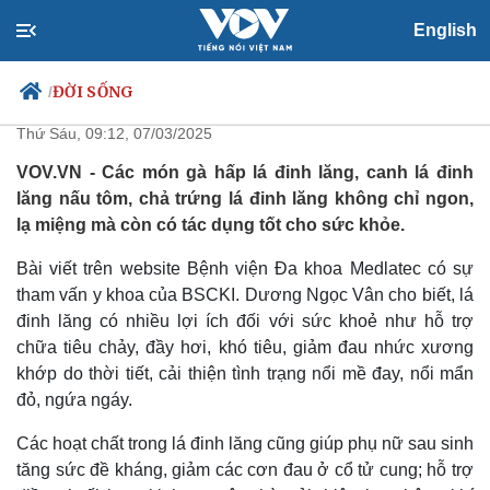
English
3 món ngon từ lá đinh lăng dễ
làm, tốt cho sức khỏe
ĐỜI SỐNG
/
Thứ Sáu, 09:12, 07/03/2025
VOV.VN - Các món gà hấp lá đinh lăng, canh lá đinh
lăng nấu tôm, chả trứng lá đinh lăng không chỉ ngon,
Chính trị
Xã hội
lạ miệng mà còn có tác dụng tốt cho sức khỏe.
Đảng
Tin 24h
Tổ chức nhân sự
Dự báo thời tiết
Bài viết trên website Bệnh viện Đa khoa Medlatec có sự
Quốc hội
Giáo dục
tham vấn y khoa của BSCKI. Dương Ngọc Vân cho biết, lá
Nhận diện sự thật
Dấu ấn VOV
đinh lăng có nhiều lợi ích đối với sức khoẻ như hỗ trợ
Việc làm
chữa tiêu chảy, đầy hơi, khó tiêu, giảm đau nhức xương
Biển đảo
khớp do thời tiết, cải thiện tình trạng nổi mề đay, nổi mẩn
đỏ, ngứa ngáy.
Các hoạt chất trong lá đinh lăng cũng giúp phụ nữ sau sinh
tăng sức đề kháng, giảm các cơn đau ở cổ tử cung; hỗ trợ