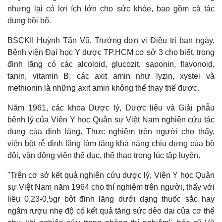
nhưng lại có lợi ích lớn cho sức khỏe, bao gồm cả tác
dụng bồi bổ.
BSCKII Huỳnh Tấn Vũ, Trưởng đơn vị Điều trị ban ngày,
Bệnh viện Đại học Y dược TP.HCM cơ sở 3 cho biết, trong
đinh lăng có các alcoloid, glucozit, saponin, flavonoid,
tanin, vitamin B; các axit amin như lyzin, xystei và
methionin là những axit amin không thể thay thế được.
Năm 1961, các khoa Dược lý, Dược liệu và Giải phẫu
bệnh lý của Viện Y học Quân sự Việt Nam nghiên cứu tác
dụng của đinh lăng. Thực nghiệm trên người cho thấy,
viên bột rễ đinh lăng làm tăng khả năng chịu đựng của bộ
đội, vận động viên thể dục, thể thao trong lúc tập luyện.
"Trên cơ sở kết quả nghiên cứu dược lý, Viện Y học Quân
sự Việt Nam năm 1964 cho thí nghiệm trên người, thấy với
liều 0,23-0,5gr bột đinh lăng dưới dạng thuốc sắc hay
ngâm rượu nhẹ độ có kết quả tăng sức dẻo dai của cơ thể