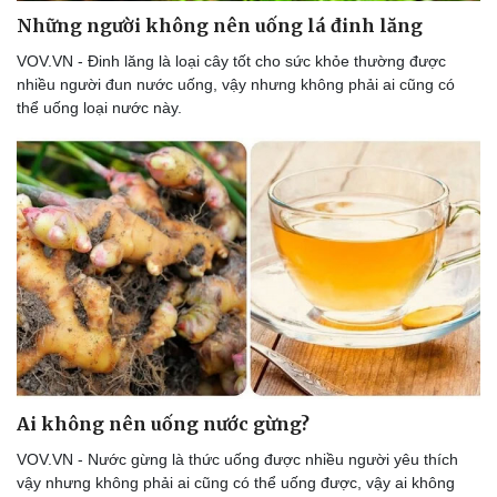
Những người không nên uống lá đinh lăng
VOV.VN - Đinh lăng là loại cây tốt cho sức khỏe thường được
nhiều người đun nước uống, vậy nhưng không phải ai cũng có
Du lịch
Podcast
thể uống loại nước này.
Tư vấn
Câu chuyện thời sự
Săn Tour
Đọc truyện đêm khuya
check-in
Cửa sổ tình yêu
Kể chuyện cho bé
Hạt giống tâm hồn
Ai không nên uống nước gừng?
VOV.VN - Nước gừng là thức uống được nhiều người yêu thích
vậy nhưng không phải ai cũng có thể uống được, vậy ai không