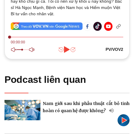
hay khó chịu gì cả. Tôi có nên xử lý khối u này không? Bác
Quan sát
Video
sĩ Hà Ngọc Mạnh, Bệnh viện Nam học và Hiếm muộn Việt
Cuộc sống đó đây
Ảnh
Bỉ tư vấn cho nhân vật.
Hồ sơ
E-Magazine
Infographic
00:00:00
PV/VOV2
Kinh tế
Thị trường
Bất động sản
Giá vàng
Podcast liên quan
Khởi nghiệp
Tiêu dùng
Tỷ giá
Chứng khoán
Giá cà phê
Nam giới sau khi phẫu thuật cắt bỏ tinh
hoàn có quan hệ được không?
Pháp luật
Quân sự - Quốc phòng