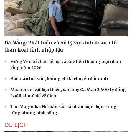
Đà Nẵng: Phát hiện và xử lý vụ kinh doanh lô
than hoạt tính nhập lậu
Hưng Yên tổ chức Lễ hội và xúc tiến thương mại nhãn
lồng năm 2026
Bài toán hút vốn, không chỉ là chuyển đổi xanh
Mưa nhiều, vật liệu thiếu, sân bay Cà Mau 2.400 tỷ đồng
Sức khỏe
Đời sống
"vượt khoá" để về đích
Dinh dưỡng - món ngon
Nhà đẹp
Cây thuốc
Blog
The Magnolia: Nơi bản sắc cá nhân hiện diện trong
Sản phụ khoa
Tình yêu - Gia đình
từng khung hình sống
Nhi khoa
DU LỊCH
Nam khoa
Làm đẹp - giảm cân