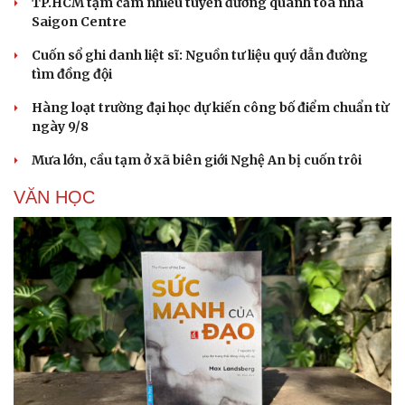
TP.HCM tạm cấm nhiều tuyến đường quanh tòa nhà
Saigon Centre
Cuốn sổ ghi danh liệt sĩ: Nguồn tư liệu quý dẫn đường
tìm đồng đội
Hàng loạt trường đại học dự kiến công bố điểm chuẩn từ
ngày 9/8
Mưa lớn, cầu tạm ở xã biên giới Nghệ An bị cuốn trôi
VĂN HỌC
Văn hóa
Giải trí
Sân khấu - Điện ảnh
Nghệ sĩ
Văn học
Thời trang
Âm nhạc
Sao Việt
Di sản