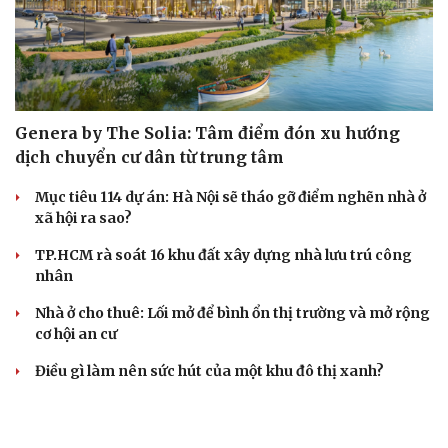
Genera by The Solia: Tâm điểm đón xu hướng
dịch chuyển cư dân từ trung tâm
Mục tiêu 114 dự án: Hà Nội sẽ tháo gỡ điểm nghẽn nhà ở
xã hội ra sao?
TP.HCM rà soát 16 khu đất xây dựng nhà lưu trú công
nhân
Nhà ở cho thuê: Lối mở để bình ổn thị trường và mở rộng
cơ hội an cư
Điều gì làm nên sức hút của một khu đô thị xanh?