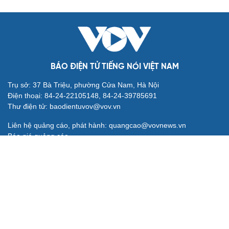
BÁO ĐIỆN TỬ TIẾNG NÓI VIỆT NAM
Trụ sở: 37 Bà Triệu, phường Cửa Nam, Hà Nội
Điện thoại: 84-24-22105148, 84-24-39785691
Thư điện tử: baodientuvov@vov.vn
Liên hệ quảng cáo, phát hành: quangcao@vovnews.vn
Báo giá quảng cáo
Báo in
xuất bản thứ Năm hàng tuần
Tổng Biên tập: NGÔ THIỆU PHONG
Phó Tổng Biên tập: Phạm Công Hân, Đặng Thị Khanh, Giang
Trung Sơn, Nguyễn Tuyết Yến
Cơ quan chủ quản: ĐÀI TIẾNG NÓI VIỆT NAM