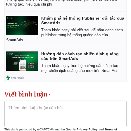
tương tác, hiệu quả chi phí.
Khám phá hệ thống Publisher đối tác của
SmartAds
Thế giới
Multimedia
Tham khảo ngay bài viết sau để nắm danh sách
Quan sát
Video
publisher trong hệ thống quảng cáo của
SmartAds.
Cuộc sống đó đây
Ảnh
Hồ sơ
E-Magazine
Infographic
Hướng dẫn cách tạo chiến dịch quảng
cáo trên SmartAds
Tham khảo ngay trọn bộ hướng dẫn cách tạo
một chiến dịch quảng cáo mới trên SmartAds.
Viết bình luận
This site is protected by reCAPTCHA and the Google
Privacy Policy
and
Terms of