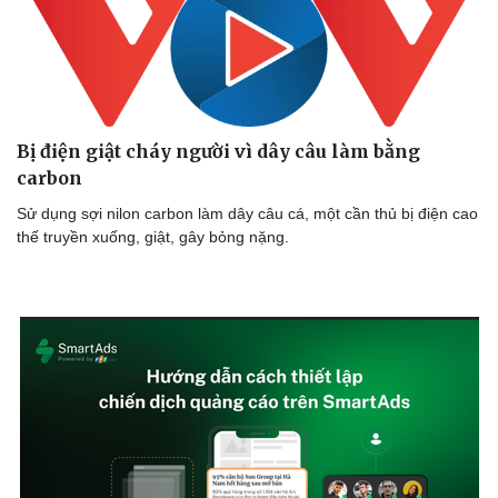
Doanh nghiệp
Công nghệ
Thông tin doanh nghiệp
Sành điệu
Doanh nghiệp 24h
Tin Công nghệ
Doanh nhân
Trải nghiệm
Vì cộng đồng
Chuyển đổi số
Bị điện giật cháy người vì dây câu làm bằng
carbon
Sử dụng sợi nilon carbon làm dây câu cá, một cần thủ bị điện cao
thế truyền xuống, giật, gây bỏng nặng.