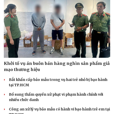
Du lịch
Podcast
Tư vấn
Câu chuyện thời sự
Săn Tour
Đọc truyện đêm khuya
check-in
Cửa sổ tình yêu
Kể chuyện cho bé
Hạt giống tâm hồn
Khởi tố vụ án buôn bán hàng nghìn sản phẩm giả
mạo thương hiệu
Bắt khẩn cấp bảo mẫu trong vụ hai trẻ nhỏ bị bạo hành
tại TP.HCM
Bổ sung thẩm quyền xử phạt vi phạm hành chính với
nhiều chức danh
Công an xử lý vụ bảo mẫu có hành vi bạo hành trẻ em tại