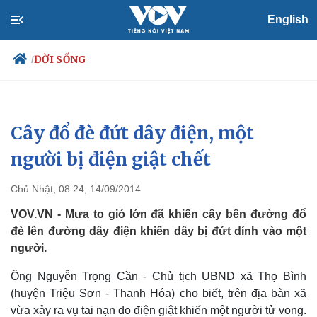
English
ĐỜI SỐNG
/
Cây đổ đè đứt dây điện, một
Chính trị
Xã hội
Đảng
Tin 24h
người bị điện giật chết
Tổ chức nhân sự
Dự báo thời tiết
Quốc hội
Giáo dục
Chủ Nhật, 08:24, 14/09/2014
Nhận diện sự thật
Dấu ấn VOV
Việc làm
VOV.VN - Mưa to gió lớn đã khiến cây bên đường đổ
Biển đảo
đè lên đường dây điện khiến dây bị đứt dính vào một
người.
Ông Nguyễn Trọng Cần - Chủ tịch UBND xã Thọ Bình
(huyện Triệu Sơn - Thanh Hóa) cho biết, trên địa bàn xã
vừa xảy ra vụ tai nạn do điện giật khiến một người tử vong.