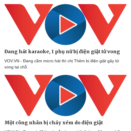
Thể thao
Ô tô - Xe máy
Bóng đá
Ô tô
Lịch thi đấu bóng đá
Xe máy
Đang hát karaoke, 1 phụ nữ bị điện giật tử vong
Thế giới thể thao
Tư vấn
VOV.VN - Đang cầm micro hát thì chị Thêm bị điện giật gây tử
eSports
vong tại chỗ.
Hậu trường
Một công nhân bị cháy xém do điện giật