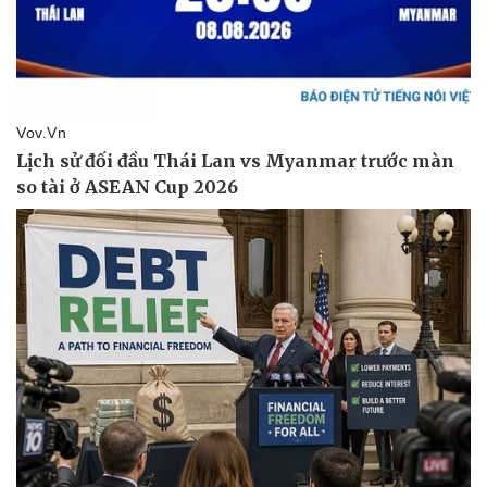
Pháp luật
Quân sự - Quốc phòng
Vụ án
Vũ khí
Tin nóng
Việt Nam
Tư vấn luật
Phân tích