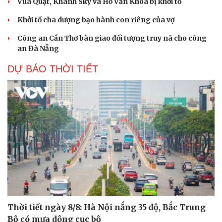
Vua Quạt, Khánh Sky và Hồ Văn Khoa bị khởi tố
Khởi tố cha dượng bạo hành con riêng của vợ
Công an Cần Thơ bàn giao đối tượng truy nã cho công
an Đà Nẵng
DỰ BÁO THỜI TIẾT
Thời tiết ngày 8/8: Hà Nội nắng 35 độ, Bắc Trung
Cải chính
Bộ có mưa dông cục bộ