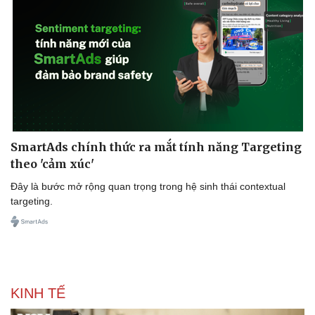
Sức khỏe
Đời sống
Dinh dưỡng - món ngon
Nhà đẹp
Cây thuốc
Blog
Sản phụ khoa
Tình yêu - Gia đình
Nhi khoa
Nam khoa
Làm đẹp - giảm cân
Phòng mạch online
Ăn sạch sống khỏe
SmartAds chính thức ra mắt tính năng Targeting
theo 'cảm xúc'
Đây là bước mở rộng quan trọng trong hệ sinh thái contextual
targeting.
KINH TẾ