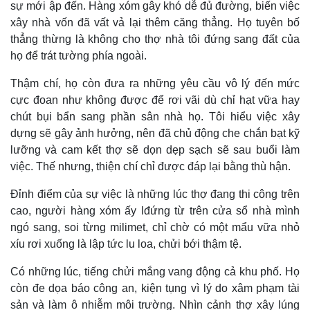
sự mới ập đến. Hàng xóm gây khó dễ đủ đường, biến việc
xây nhà vốn đã vất vả lại thêm căng thẳng. Họ tuyên bố
thẳng thừng là không cho thợ nhà tôi đứng sang đất của
họ để trát tường phía ngoài.
Thậm chí, họ còn đưa ra những yêu cầu vô lý đến mức
cực đoan như không được để rơi vãi dù chỉ hạt vữa hay
chút bụi bẩn sang phần sân nhà họ. Tôi hiểu việc xây
dựng sẽ gây ảnh hưởng, nên đã chủ động che chắn bạt kỹ
lưỡng và cam kết thợ sẽ dọn dẹp sạch sẽ sau buổi làm
việc. Thế nhưng, thiện chí chỉ được đáp lại bằng thù hận.
Đỉnh điểm của sự việc là những lúc thợ đang thi công trên
cao, người hàng xóm ấy lđứng từ trên cửa sổ nhà mình
ngó sang, soi từng milimet, chỉ chờ có một mẩu vữa nhỏ
xíu rơi xuống là lập tức lu loa, chửi bới thậm tệ.
Có những lúc, tiếng chửi mắng vang động cả khu phố. Họ
còn đe dọa báo công an, kiện tụng vì lý do xâm phạm tài
sản và làm ô nhiễm môi trường. Nhìn cảnh thợ xây lúng