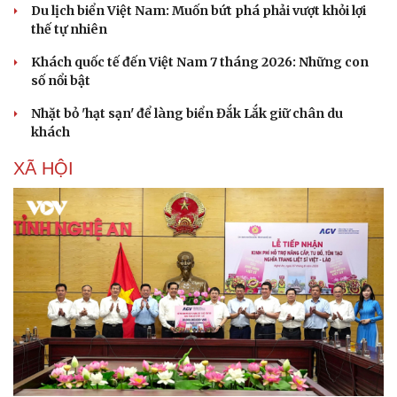
Du lịch biển Việt Nam: Muốn bứt phá phải vượt khỏi lợi
thế tự nhiên
Văn hóa
Giải trí
Sân khấu - Điện ảnh
Nghệ sĩ
Khách quốc tế đến Việt Nam 7 tháng 2026: Những con
Văn học
Thời trang
số nổi bật
Âm nhạc
Sao Việt
Nhặt bỏ 'hạt sạn' để làng biển Đắk Lắk giữ chân du
Di sản
khách
XÃ HỘI