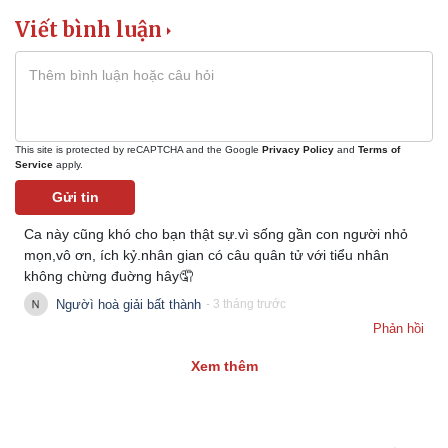
Viết bình luận
Pháp luật
Quân sự - Quốc phòng
Vụ án
Vũ khí
This site is protected by reCAPTCHA and the Google
Privacy Policy
and
Terms of
Service
apply.
Tin nóng
Việt Nam
Tư vấn luật
Phân tích
Gửi tin
Ca này cũng khó cho bạn thật sự.vì sống gần con người nhỏ
mọn,vô ơn, ích kỷ.nhân gian có câu quân tử với tiểu nhân
không chừng đuờng hây🤦
Ngườì hoà giải bất thành
- 3 tháng trước
Phản hồi
Xem thêm