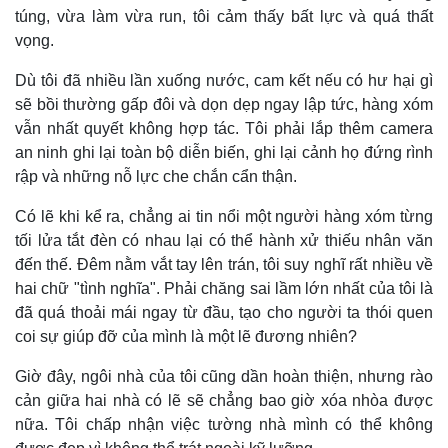
túng, vừa làm vừa run, tôi cảm thấy bất lực và quá thất
vọng.
Dù tôi đã nhiều lần xuống nước, cam kết nếu có hư hại gì
sẽ bồi thường gấp đôi và dọn dẹp ngay lập tức, hàng xóm
vẫn nhất quyết không hợp tác. Tôi phải lắp thêm camera
an ninh ghi lại toàn bộ diễn biến, ghi lại cảnh họ đứng rình
rập và những nỗ lực che chắn cẩn thận.
Có lẽ khi kể ra, chẳng ai tin nổi một người hàng xóm từng
tối lửa tắt đèn có nhau lại có thể hành xử thiếu nhân văn
đến thế. Đêm nằm vắt tay lên trán, tôi suy nghĩ rất nhiều về
hai chữ "tình nghĩa". Phải chăng sai lầm lớn nhất của tôi là
đã quá thoải mái ngay từ đầu, tạo cho người ta thói quen
coi sự giúp đỡ của mình là một lẽ đương nhiên?
Giờ đây, ngôi nhà của tôi cũng dần hoàn thiện, nhưng rào
cản giữa hai nhà có lẽ sẽ chẳng bao giờ xóa nhòa được
nữa. Tôi chấp nhận việc tường nhà mình có thể không