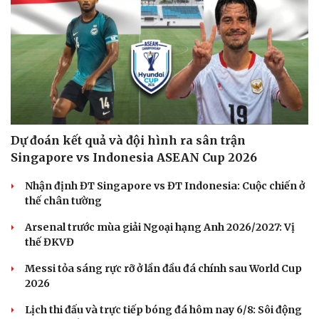
Du lịch
Podcast
Tư vấn
Câu chuyện thời sự
Săn Tour
Đọc truyện đêm khuya
check-in
Cửa sổ tình yêu
Kể chuyện cho bé
Hạt giống tâm hồn
Dự đoán kết quả và đội hình ra sân trận
Singapore vs Indonesia ASEAN Cup 2026
Nhận định ĐT Singapore vs ĐT Indonesia: Cuộc chiến ở
thế chân tường
Arsenal trước mùa giải Ngoại hạng Anh 2026/2027: Vị
thế ĐKVĐ
Messi tỏa sáng rực rỡ ở lần đầu đá chính sau World Cup
2026
Lịch thi đấu và trực tiếp bóng đá hôm nay 6/8: Sôi động