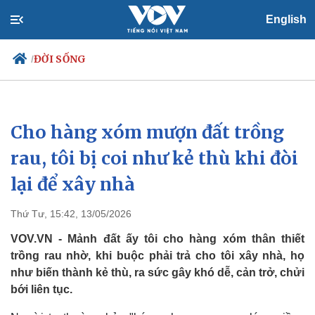
English
ĐỜI SỐNG
/
Cho hàng xóm mượn đất trồng
Chính trị
Xã hội
Đảng
Tin 24h
rau, tôi bị coi như kẻ thù khi đòi
Tổ chức nhân sự
Dự báo thời tiết
lại để xây nhà
Quốc hội
Giáo dục
Nhận diện sự thật
Dấu ấn VOV
Việc làm
Thứ Tư, 15:42, 13/05/2026
Biển đảo
VOV.VN - Mảnh đất ấy tôi cho hàng xóm thân thiết
trồng rau nhờ, khi buộc phải trả cho tôi xây nhà, họ
như biến thành kẻ thù, ra sức gây khó dễ, cản trở, chửi
bới liên tục.