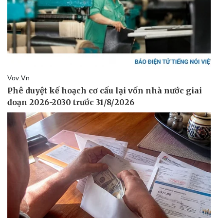
Thể thao
Ô tô - Xe máy
Bóng đá
Ô tô
Lịch thi đấu bóng đá
Xe máy
Thế giới thể thao
Tư vấn
eSports
Hậu trường