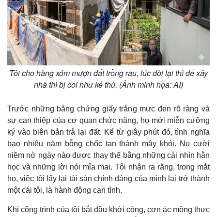
Tôi cho hàng xóm mượn đất trồng rau, lúc đòi lại thì để xây
nhà thì bị coi như kẻ thù. (Ảnh minh họa: AI)
Thế giới
Multimedia
Quan sát
Video
Trước những bằng chứng giấy trắng mực đen rõ ràng và
Cuộc sống đó đây
Ảnh
sự can thiệp của cơ quan chức năng, họ mới miễn cưỡng
Hồ sơ
E-Magazine
ký vào biên bản trả lại đất. Kể từ giây phút đó, tình nghĩa
Infographic
bao nhiêu năm bỗng chốc tan thành mây khói. Nụ cười
niềm nở ngày nào được thay thế bằng những cái nhìn hằn
học và những lời nói mỉa mai. Tôi nhận ra rằng, trong mắt
họ, việc tôi lấy lại tài sản chính đáng của mình lại trở thành
một cái tội, là hành động cạn tình.
Khi công trình của tôi bắt đầu khởi công, cơn ác mộng thực