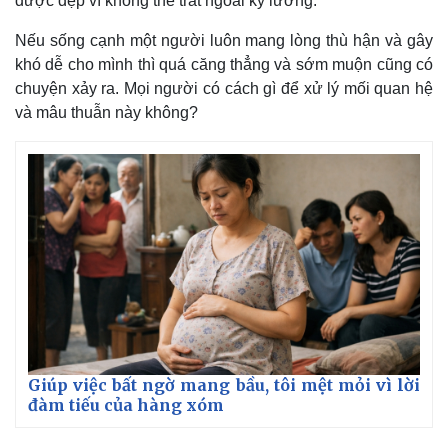
được đẹp vì không thể trát ngoài kỹ lưỡng.
Nếu sống cạnh một người luôn mang lòng thù hận và gây
khó dễ cho mình thì quá căng thẳng và sớm muộn cũng có
chuyện xảy ra. Mọi người có cách gì để xử lý mối quan hệ
và mâu thuẫn này không?
Kinh tế
Thị trường
Bất động sản
Giá vàng
Khởi nghiệp
Tiêu dùng
Tỷ giá
Chứng khoán
Giá cà phê
Giúp việc bất ngờ mang bầu, tôi mệt mỏi vì lời
đàm tiếu của hàng xóm