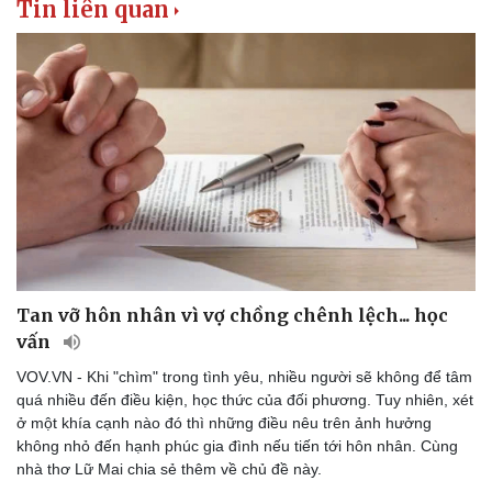
Tin liên quan
Doanh nghiệp
Công nghệ
Thông tin doanh nghiệp
Sành điệu
Doanh nghiệp 24h
Tin Công nghệ
Doanh nhân
Trải nghiệm
Vì cộng đồng
Chuyển đổi số
Tan vỡ hôn nhân vì vợ chồng chênh lệch... học
vấn
VOV.VN - Khi "chìm" trong tình yêu, nhiều người sẽ không để tâm
quá nhiều đến điều kiện, học thức của đối phương. Tuy nhiên, xét
ở một khía cạnh nào đó thì những điều nêu trên ảnh hưởng
không nhỏ đến hạnh phúc gia đình nếu tiến tới hôn nhân. Cùng
nhà thơ Lữ Mai chia sẻ thêm về chủ đề này.