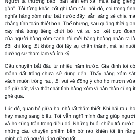
Người ta thường bảo "bán anh em xa, mua láng giềng
gần". Tôi từng khắc cốt ghi tâm câu nói đó, coi trọng tình
nghĩa hàng xóm như bát nước đầy, sẵn sàng sẻ chia mà
chẳng tính toán thiệt hơn. Thế nhưng, sau quãng thời gian
xây nhà trong tiếng chửi bới và sự soi xét cực đoan
của người hàng xóm cạnh, tôi mới bàng hoàng nhận ra là
đôi khi lòng tốt không đổi lấy sự chân thành, mà lại nuôi
dưỡng sự tham lam và ích kỷ.
Câu chuyện bắt đầu từ nhiều năm trước. Gia đình tôi có
mảnh đất trống chưa sử dụng đến. Thấy hàng xóm sát
vách muốn trồng rau, tôi vui vẻ đồng ý cho họ mượn vừa
để giữ đất, vừa thắt chặt tình hàng xóm vì bản thân cũng ít
ghé qua.
Lúc đó, quan hệ giữa hai nhà rất thắm thiết. Khi hái rau, họ
hay mang sang biếu. Tôi vẫn nghĩ mình đang giúp người
và họ cũng trân trọng điều đó. Những buổi chiều trà nước,
những câu chuyện phiếm bên bờ rào khiến tôi tin rằng
mình đã có người láng giềng tốt.