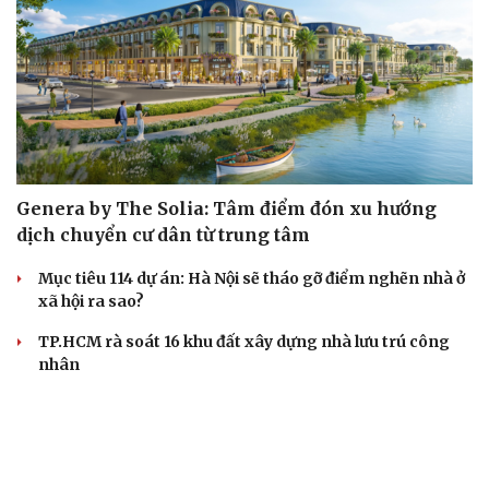
Genera by The Solia: Tâm điểm đón xu hướng
dịch chuyển cư dân từ trung tâm
Mục tiêu 114 dự án: Hà Nội sẽ tháo gỡ điểm nghẽn nhà ở
xã hội ra sao?
TP.HCM rà soát 16 khu đất xây dựng nhà lưu trú công
nhân
Nhà ở cho thuê: Lối mở để bình ổn thị trường và mở rộng
cơ hội an cư
Điều gì làm nên sức hút của một khu đô thị xanh?