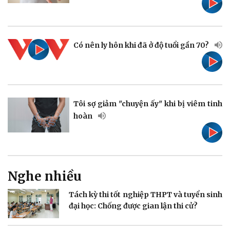
Pháp luật
Quân sự - Quốc phòng
Vụ án
Vũ khí
Tin nóng
Việt Nam
Có nên ly hôn khi đã ở độ tuổi gần 70?
Tư vấn luật
Phân tích
Tôi sợ giảm "chuyện ấy" khi bị viêm tinh
hoàn
Thể thao
Ô tô - Xe máy
Bóng đá
Ô tô
Lịch thi đấu bóng đá
Xe máy
Thế giới thể thao
Tư vấn
eSports
Nghe nhiều
Hậu trường
Tách kỳ thi tốt nghiệp THPT và tuyển sinh
đại học: Chống được gian lận thi cử?