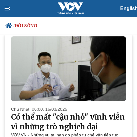
Englis
ĐỜI SỐNG
ĐỜI SỐNG
/
Chính trị
Xã hội
Đảng
Tin 24h
Tổ chức nhân sự
Dự báo thời tiết
Quốc hội
Giáo dục
Nhận diện sự thật
Dấu ấn VOV
Việc làm
Biển đảo
Chủ Nhật, 06:00, 16/03/2025
Có thể mất "cậu nhỏ" vĩnh viễn
vì những trò nghịch dại
VOV.VN - Những vụ tai nạn do pháo tự chế vẫn tiếp tục