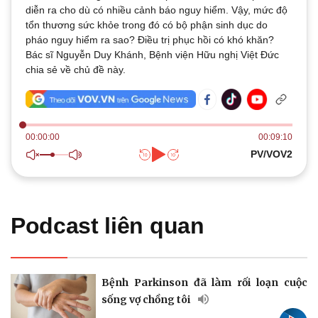
Thế giới
Multimedia
diễn ra cho dù có nhiều cảnh báo nguy hiểm. Vậy, mức độ
Quan sát
Video
tổn thương sức khỏe trong đó có bộ phận sinh dục do
Cuộc sống đó đây
Ảnh
pháo nguy hiểm ra sao? Điều trị phục hồi có khó khăn?
Hồ sơ
E-Magazine
Bác sĩ Nguyễn Duy Khánh, Bệnh viện Hữu nghị Việt Đức
Infographic
chia sẻ về chủ đề này.
00:00:00
00:09:10
PV/VOV2
Kinh tế
Thị trường
Bất động sản
Giá vàng
Khởi nghiệp
Tiêu dùng
Tỷ giá
Podcast liên quan
Chứng khoán
Giá cà phê
Bệnh Parkinson đã làm rối loạn cuộc
sống vợ chồng tôi