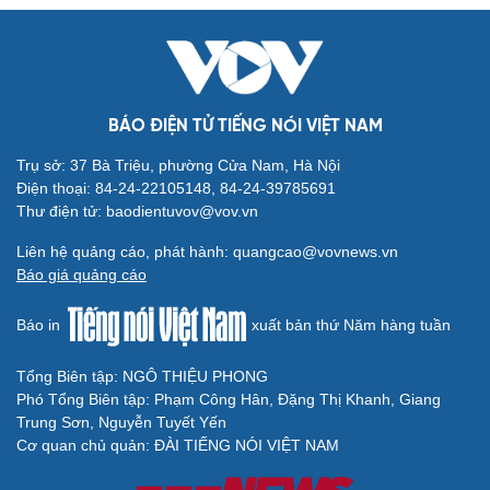
BÁO ĐIỆN TỬ TIẾNG NÓI VIỆT NAM
Văn hóa
Giải trí
Sân khấu - Điện ảnh
Nghệ sĩ
Trụ sở: 37 Bà Triệu, phường Cửa Nam, Hà Nội
Văn học
Thời trang
Điện thoại: 84-24-22105148, 84-24-39785691
Âm nhạc
Sao Việt
Thư điện tử: baodientuvov@vov.vn
Di sản
Liên hệ quảng cáo, phát hành: quangcao@vovnews.vn
Báo giá quảng cáo
Báo in
xuất bản thứ Năm hàng tuần
Tổng Biên tập: NGÔ THIỆU PHONG
Du lịch
Podcast
Phó Tổng Biên tập: Phạm Công Hân, Đặng Thị Khanh, Giang
Tư vấn
Câu chuyện thời sự
Trung Sơn, Nguyễn Tuyết Yến
Săn Tour
Đọc truyện đêm khuya
Cơ quan chủ quản: ĐÀI TIẾNG NÓI VIỆT NAM
check-in
Cửa sổ tình yêu
Kể chuyện cho bé