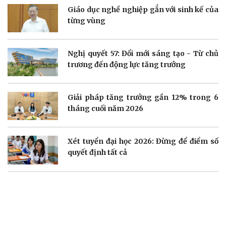
Giáo dục nghề nghiệp gắn với sinh kế của
Doanh nghiệp
Công nghệ
từng vùng
Thông tin doanh nghiệp
Sành điệu
Doanh nghiệp 24h
Tin Công nghệ
Doanh nhân
Trải nghiệm
Nghị quyết 57: Đổi mới sáng tạo - Từ chủ
Vì cộng đồng
Chuyển đổi số
trương đến động lực tăng trưởng
Giải pháp tăng trưởng gần 12% trong 6
tháng cuối năm 2026
Sức khỏe
Đời sống
Xét tuyển đại học 2026: Đừng để điểm số
Dinh dưỡng - món ngon
Nhà đẹp
quyết định tất cả
Cây thuốc
Blog
Sản phụ khoa
Tình yêu - Gia đình
Nhi khoa
Nam khoa
Làm đẹp - giảm cân
Phòng mạch online
Ăn sạch sống khỏe