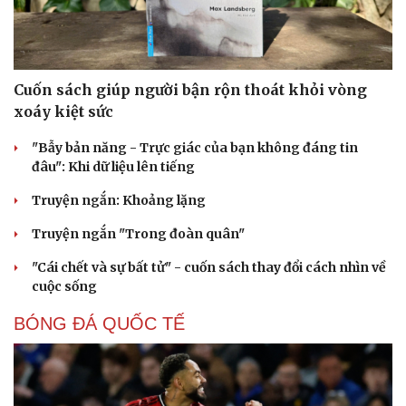
Cuốn sách giúp người bận rộn thoát khỏi vòng
xoáy kiệt sức
"Bẫy bản năng - Trực giác của bạn không đáng tin
đâu": Khi dữ liệu lên tiếng
Sức khỏe
Đời sống
Truyện ngắn: Khoảng lặng
Dinh dưỡng - món ngon
Nhà đẹp
Cây thuốc
Blog
Truyện ngắn "Trong đoàn quân"
Sản phụ khoa
Tình yêu - Gia đình
"Cái chết và sự bất tử" - cuốn sách thay đổi cách nhìn về
Nhi khoa
cuộc sống
Nam khoa
Làm đẹp - giảm cân
BÓNG ĐÁ QUỐC TẾ
Phòng mạch online
Ăn sạch sống khỏe