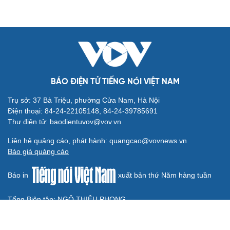
BÁO ĐIỆN TỬ TIẾNG NÓI VIỆT NAM
Trụ sở: 37 Bà Triệu, phường Cửa Nam, Hà Nội
Điện thoại: 84-24-22105148, 84-24-39785691
Thư điện tử: baodientuvov@vov.vn
Liên hệ quảng cáo, phát hành: quangcao@vovnews.vn
Báo giá quảng cáo
Báo in
xuất bản thứ Năm hàng tuần
Tổng Biên tập: NGÔ THIỆU PHONG
Phó Tổng Biên tập: Phạm Công Hân, Đặng Thị Khanh, Giang
Trung Sơn, Nguyễn Tuyết Yến