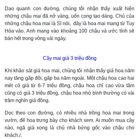
Dạo quanh con đường, chúng tôi nhận thấy xuất hiện
những chậu mai đã nở vàng, uốn cong tạo dáng. Chủ của
những chậu hoa mai là Sĩ nói, đây là hoa mai mang từ Tuy
Hòa vào. Anh mang vào khoảng 100 chậu và ước tính sẽ
bán hết trong vòng vài ngày.
Thế giới
Multimedia
Quan sát
Video
Cây mai giá 3 triệu đồng
Cuộc sống đó đây
Ảnh
Hồ sơ
E-Magazine
Khi khảo sát giá hoa mai, chúng tôi nhận thấy giá hoa năm
Infographic
nay tăng gấp đôi, gấp ba năm ngoái. Một chậu hoa cao hai
mét có giá từ 6-7 triệu đồng, chậu hoa chỉ cao vừa tầm
cũng có giá 3 triệu đồng, chậu hoa nhỏ bình thường có vài
trăm nghìn giá đồng.
Dọc theo con đường, có nhiều nhà trồng hoa mai trong
vườn, để hoa trưng bày cho khách xem. Ai muốn mua cây
nào, ngã giá xong là chủ nhà bứng gốc vào chậu cho
khách./.