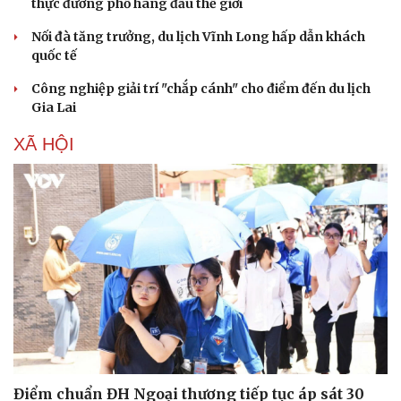
thực đường phố hàng đầu thế giới
Nối đà tăng trưởng, du lịch Vĩnh Long hấp dẫn khách
quốc tế
Công nghiệp giải trí "chắp cánh" cho điểm đến du lịch
Gia Lai
XÃ HỘI
Doanh nghiệp
Công nghệ
Thông tin doanh nghiệp
Sành điệu
Doanh nghiệp 24h
Tin Công nghệ
Doanh nhân
Trải nghiệm
Vì cộng đồng
Chuyển đổi số
Điểm chuẩn ĐH Ngoại thương tiếp tục áp sát 30