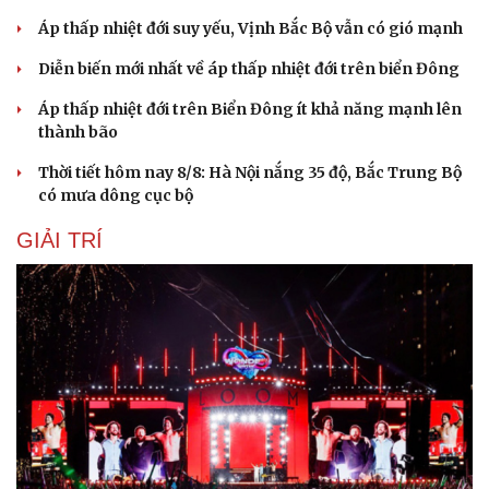
Áp thấp nhiệt đới suy yếu, Vịnh Bắc Bộ vẫn có gió mạnh
Diễn biến mới nhất về áp thấp nhiệt đới trên biển Đông
Áp thấp nhiệt đới trên Biển Đông ít khả năng mạnh lên
thành bão
Du lịch
Podcast
Tư vấn
Câu chuyện thời sự
Thời tiết hôm nay 8/8: Hà Nội nắng 35 độ, Bắc Trung Bộ
Săn Tour
Đọc truyện đêm khuya
có mưa dông cục bộ
check-in
Cửa sổ tình yêu
Kể chuyện cho bé
GIẢI TRÍ
Hạt giống tâm hồn