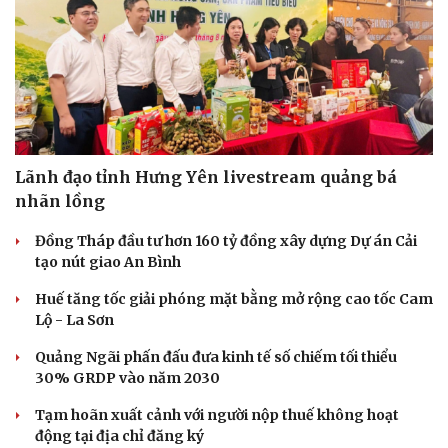
Lãnh đạo tỉnh Hưng Yên livestream quảng bá
nhãn lồng
Đồng Tháp đầu tư hơn 160 tỷ đồng xây dựng Dự án Cải
tạo nút giao An Bình
Huế tăng tốc giải phóng mặt bằng mở rộng cao tốc Cam
Lộ - La Sơn
Thể thao
Ô tô - Xe máy
Quảng Ngãi phấn đấu đưa kinh tế số chiếm tối thiểu
Bóng đá
Ô tô
30% GRDP vào năm 2030
Lịch thi đấu bóng đá
Xe máy
Tạm hoãn xuất cảnh với người nộp thuế không hoạt
Thế giới thể thao
Tư vấn
động tại địa chỉ đăng ký
eSports