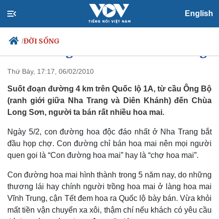
English
ĐỜI SỐNG
/
Con đường hoa mai ở Nha Trang
Thứ Bảy, 17:17, 06/02/2010
Suốt đoạn đường 4 km trên Quốc lộ 1A, từ cầu Ông Bộ
Chính trị
Xã hội
(ranh giới giữa Nha Trang và Diên Khánh) đến Chùa
Đảng
Tin 24h
Long Sơn, người ta bán rất nhiều hoa mai.
Tổ chức nhân sự
Dự báo thời tiết
Quốc hội
Giáo dục
Ngày 5/2, con đường hoa độc đáo nhất ở Nha Trang bắt
Nhận diện sự thật
Dấu ấn VOV
đầu họp chợ. Con đường chỉ bán hoa mai nên mọi người
Việc làm
quen gọi là “Con đường hoa mai” hay là “chợ hoa mai”.
Biển đảo
Con đường hoa mai hình thành trong 5 năm nay, do những
thương lái hay chính người trồng hoa mai ở làng hoa mai
Vĩnh Trung, cận Tết đem hoa ra Quốc lộ bày bán. Vừa khỏi
mất tiền vận chuyển xa xôi, thậm chí nếu khách có yêu cầu