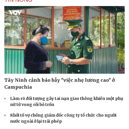
Văn hóa
Giải trí
Sân khấu - Điện ảnh
Nghệ sĩ
Văn học
Thời trang
Tây Ninh cảnh báo bẫy "việc nhẹ lương cao" ở
Âm nhạc
Sao Việt
Di sản
Campuchia
Làm rõ đối tượng gây tai nạn giao thông khiến một phụ
nữ tử vong rồi bỏ trốn
Khởi tố vợ chồng giám đốc công ty tổ chức cho người
nước ngoài ở lại trái phép