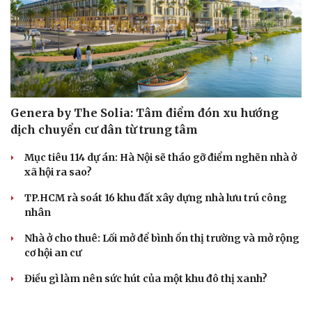
Cải chính
Genera by The Solia: Tâm điểm đón xu hướng
dịch chuyển cư dân từ trung tâm
Mục tiêu 114 dự án: Hà Nội sẽ tháo gỡ điểm nghẽn nhà ở
xã hội ra sao?
TP.HCM rà soát 16 khu đất xây dựng nhà lưu trú công
nhân
Nhà ở cho thuê: Lối mở để bình ổn thị trường và mở rộng
cơ hội an cư
Điều gì làm nên sức hút của một khu đô thị xanh?