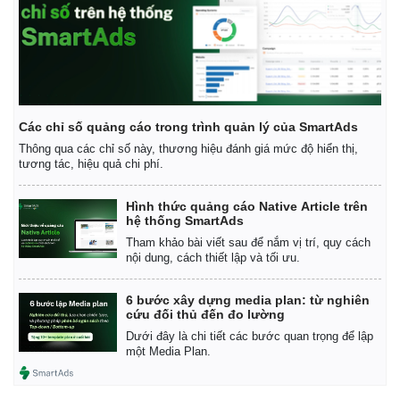
Kinh tế
Thị trường
Bất động sản
Giá vàng
Khởi nghiệp
Tiêu dùng
Tỷ giá
Các chỉ số quảng cáo trong trình quản lý của SmartAds
Chứng khoán
Thông qua các chỉ số này, thương hiệu đánh giá mức độ hiển thị,
Giá cà phê
tương tác, hiệu quả chi phí.
Hình thức quảng cáo Native Article trên
hệ thống SmartAds
Tham khảo bài viết sau để nắm vị trí, quy cách
nội dung, cách thiết lập và tối ưu.
6 bước xây dựng media plan: từ nghiên
cứu đối thủ đến đo lường
Dưới đây là chi tiết các bước quan trọng để lập
một Media Plan.