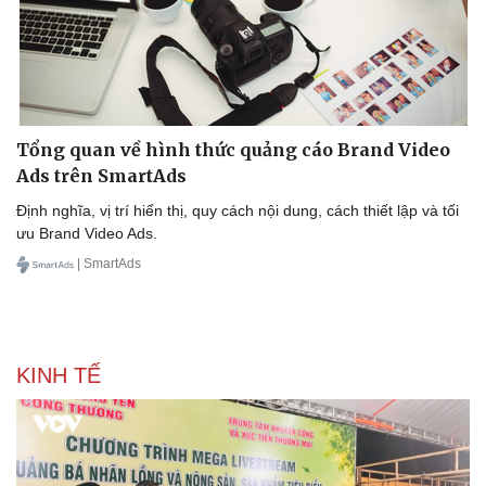
Pháp luật
Quân sự - Quốc phòng
Vụ án
Vũ khí
Tin nóng
Việt Nam
Tư vấn luật
Phân tích
Tổng quan về hình thức quảng cáo Brand Video
Ads trên SmartAds
Định nghĩa, vị trí hiển thị, quy cách nội dung, cách thiết lập và tối
ưu Brand Video Ads.
| SmartAds
KINH TẾ