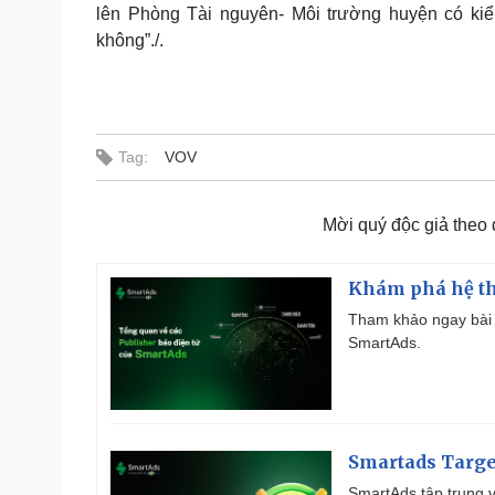
lên Phòng Tài nguyên- Môi trường huyện có kiể
không”./.
Tag:
VOV
Mời quý độc giả theo
Khám phá hệ th
Tham khảo ngay bài 
SmartAds.
Smartads Targe
SmartAds tập trung v