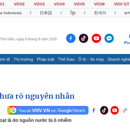
V1
VOV2
VOV3
VOV4
VOV5
VOV6
VOV GT
a Indonesia
/
日本語
/
ខ្មែរ
/
한국어
/
ພາ
Thứ Năm, ngày 6 tháng 8 năm 2026
Po
inh tế
Thị trường
Pháp luật
Thể thao
Ô tô - Xe máy
Doanh nghi
Thế giới
Multimedia
K
Quan sát
Video
B
Cuộc sống đó đây
Ảnh
K
Hồ sơ
E-Magazine
chưa rõ nguyên nhân
Infographic
Thể thao
Ô tô - Xe máy
D
oạt là do nguồn nước bị ô nhiễm
Bóng đá
Ô tô
T