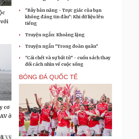
"Bẫy bản năng - Trực giác của bạn
ộc
không đáng tin đâu": Khi dữ liệu lên
 với
tiếng
Truyện ngắn: Khoảng lặng
Truyện ngắn "Trong đoàn quân"
"Cái chết và sự bất tử" - cuốn sách thay
đổi cách nhìn về cuộc sống
BÓNG ĐÁ QUỐC TẾ
y cơ
UAV ở