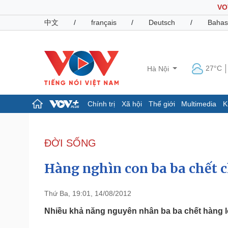
VO
中文
/
français
/
Deutsch
/
Bahas
27°C
Hà Nội
Chính trị
Xã hội
Thế giới
Multimedia
K
Chính trị
Xã hội
Đảng
Tin 24h
ĐỜI SỐNG
Tổ chức nhân sự
Dự báo thời tiết
Quốc hội
Giáo dục
Hàng nghìn con ba ba chết 
Nhận diện sự thật
Dấu ấn VOV
Việc làm
Biển đảo
Thứ Ba, 19:01, 14/08/2012
Pháp luật
Quân sự - Quốc phòng
Nhiều khả năng nguyên nhân ba ba chết hàng l
Vụ án
Vũ khí