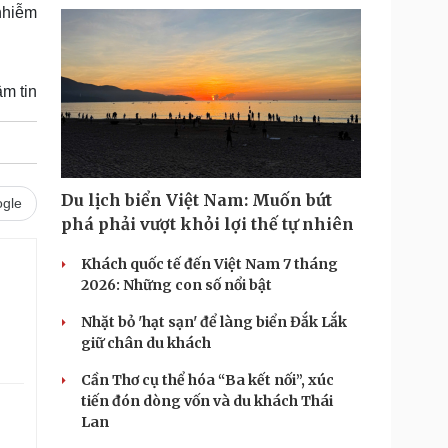
nhiễm
m tin
Du lịch biển Việt Nam: Muốn bứt
gle
phá phải vượt khỏi lợi thế tự nhiên
Khách quốc tế đến Việt Nam 7 tháng
2026: Những con số nổi bật
Nhặt bỏ 'hạt sạn' để làng biển Đắk Lắk
giữ chân du khách
Cần Thơ cụ thể hóa “Ba kết nối”, xúc
tiến đón dòng vốn và du khách Thái
Lan