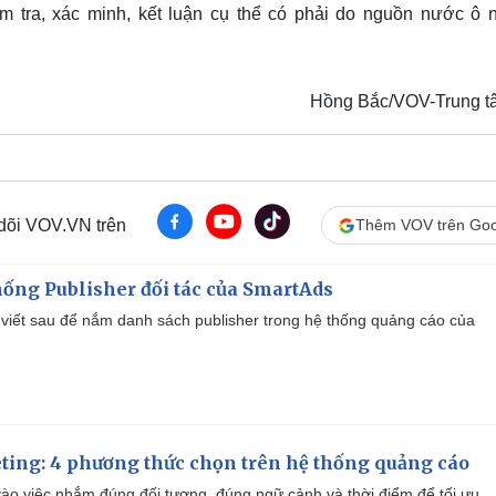
m tra, xác minh, kết luận cụ thể có phải do nguồn nước ô 
Hồng Bắc/VOV-Trung tâ
 dõi VOV.VN trên
Thêm VOV trên Goo
ống Publisher đối tác của SmartAds
viết sau để nắm danh sách publisher trong hệ thống quảng cáo của
ting: 4 phương thức chọn trên hệ thống quảng cáo
ào việc nhắm đúng đối tượng, đúng ngữ cảnh và thời điểm để tối ưu.