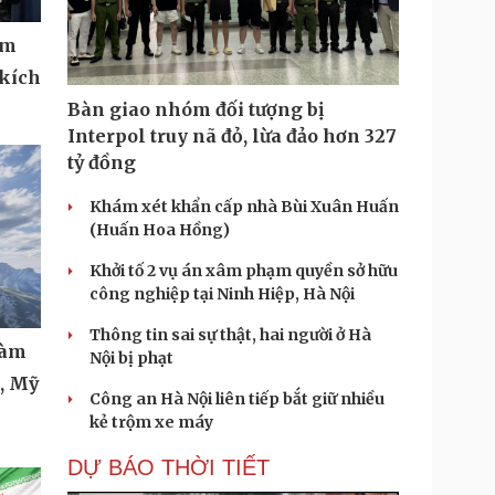
ệm
 kích
Bàn giao nhóm đối tượng bị
Interpol truy nã đỏ, lừa đảo hơn 327
tỷ đồng
Khám xét khẩn cấp nhà Bùi Xuân Huấn
(Huấn Hoa Hồng)
Khởi tố 2 vụ án xâm phạm quyền sở hữu
công nghiệp tại Ninh Hiệp, Hà Nội
Thông tin sai sự thật, hai người ở Hà
làm
Nội bị phạt
t, Mỹ
Công an Hà Nội liên tiếp bắt giữ nhiều
kẻ trộm xe máy
DỰ BÁO THỜI TIẾT