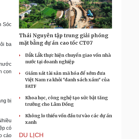
Doanh nghiệp 24h
Tin Công nghệ
Doanh nhân
Trải nghiệm
ì cộng đồng
Chuyển đổi số
h Sóc
u lịch
Podcast
Thái Nguyên tập trung giải phóng
Tư vấn
Câu chuyện thời sự
mặt bằng dự án cao tốc CT07
ôi ba
Săn Tour
Đọc truyện đêm khuya
heck-in
Đắk Lắk thực hiện chuyển giao vốn nhà
Cửa sổ tình yêu
nước tại doanh nghiệp
Kể chuyện cho bé
 nước
Hạt giống tâm hồn
àn con
Giám sát tài sản mã hóa để sớm đưa
Việt Nam ra khỏi "danh sách xám" của
FATF
Khoa học, công nghệ tạo sức bật tăng
ng bị
trưởng cho Lâm Đồng
Không lo thiếu vốn đầu tư vào các dự án
Nhiều
xanh
ệp có
DU LỊCH
o cáo