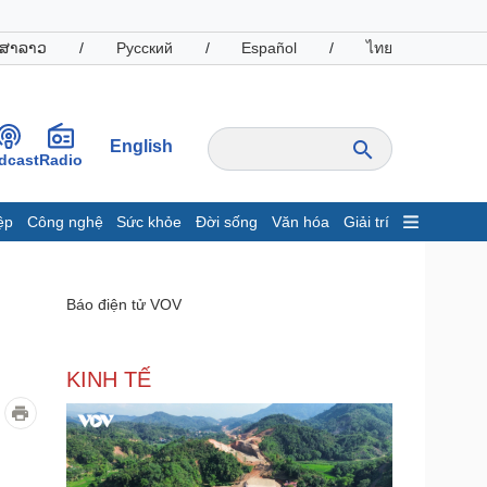
ສາລາວ
/
Русский
/
Español
/
ไทย
English
dcast
Radio
ệp
Công nghệ
Sức khỏe
Đời sống
Văn hóa
Giải trí
inh tế
Thị trường
ất động sản
Giá vàng
Báo điện tử VOV
hởi nghiệp
Tiêu dùng
Tỷ giá
Chứng khoán
KINH TẾ
Giá cà phê
oanh nghiệp
Công nghệ
hông tin doanh nghiệp
Sành điệu