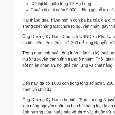
Tin nóng
Việt Nam
Xẻ thịt khỉ giữa lòng TP Hạ Long
Tư vấn luật
Phân tích
Chuẩn bị giải ngân 9.000 tỉ đồng gói hỗ trợ cá 
Hai tháng qua, hàng nghìn con ba ba của gia đ
Trăng chết hàng loạt chưa rõ nguyên nhân, gây thiệ
Sức khỏe
Đời sống
Dinh dưỡng - món ngon
Nhà đẹp
Ông Dương Kỳ Nam, Chủ tịch UBND xã Phú Tâm cho
Cây thuốc
Blog
2
ba tiên tiến trên diện tích 1.200 m
, ông Nguyễn Vă
Sản phụ khoa
Tình yêu - Gia đình
Nhi khoa
Trong quá trình nuôi, ông luôn tuân thủ kỹ thuật
Nam khoa
thường xuyên tránh tình trạng ô nhiễm. Thời gian 
Làm đẹp - giảm cân
đột nhiên chán ăn, nổi ghẻ trên lưng và chết hàng 
Phòng mạch online
Ăn sạch sống khỏe
Cải chính
Đến nay, đã có 4.800 con trong tổng số hơn 5.200
bệnh và chết dần.
Ông Dương Kỳ Nam cho biết: “Sau khi ông Nguyễn 
khả năng nguyên nhân ba ba chết hàng loạt là do 
ảnh hưởng của thuốc bảo vệ thực vật, thuốc trừ s