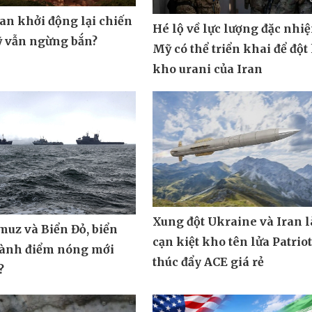
ran khởi động lại chiến
Hé lộ về lực lượng đặc nhi
ỹ vẫn ngừng bắn?
Mỹ có thể triển khai để đột
kho urani của Iran
Xung đột Ukraine và Iran 
muz và Biển Đỏ, biển
cạn kiệt kho tên lửa Patrio
hành điểm nóng mới
thúc đẩy ACE giá rẻ
?