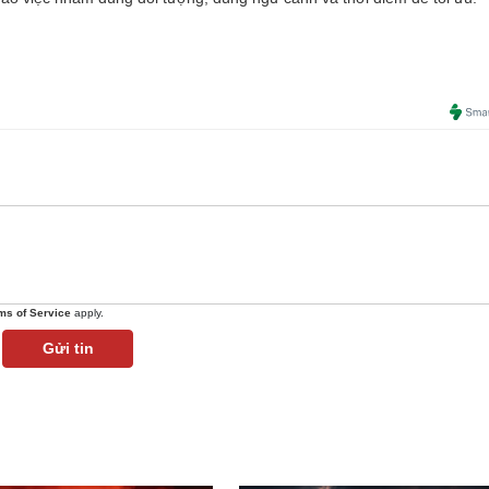
ms of Service
apply.
Gửi tin