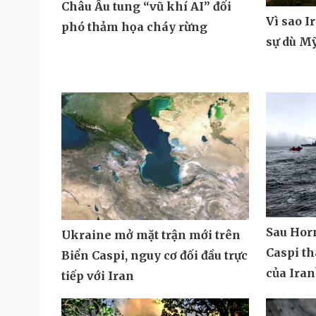
Châu Âu tung “vũ khí AI” đối
Vì sao I
phó thảm họa cháy rừng
sự dù M
Sau Hor
Ukraine mở mặt trận mới trên
Caspi t
Biển Caspi, nguy cơ đối đầu trực
của Iran
tiếp với Iran