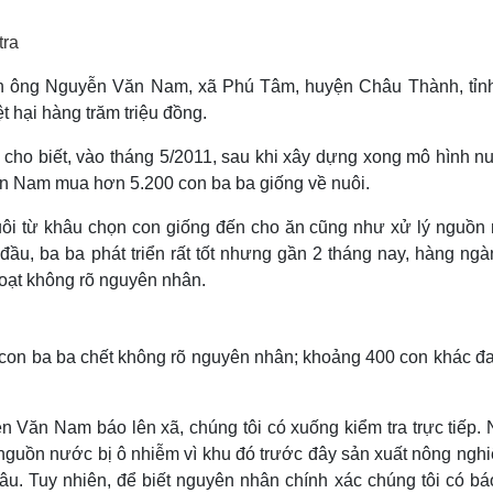
Lịch thi đấu bóng đá
Xe máy
Thế giới thể thao
Tư vấn
tra
eSports
V
Hậu trường
ình ông Nguyễn Văn Nam, xã Phú Tâm, huyện Châu Thành, tỉn
t hại hàng trăm triệu đồng.
Văn hóa
Giải trí
D
Sân khấu - Điện ảnh
Nghệ sĩ
 biết, vào tháng 5/2011, sau khi xây dựng xong mô hình nu
Văn học
Thời trang
n Nam mua hơn 5.200 con ba ba giống về nuôi.
Âm nhạc
Sao Việt
c
Di sản
 nuôi từ khâu chọn con giống đến cho ăn cũng như xử lý nguồn
đầu, ba ba phát triển rất tốt nhưng gần 2 tháng nay, hàng ng
loạt không rõ nguyên nhân.
 con ba ba chết không rõ nguyên nhân; khoảng 400 con khác đa
Văn Nam báo lên xã, chúng tôi có xuống kiểm tra trực tiếp. 
nguồn nước bị ô nhiễm vì khu đó trước đây sản xuất nông nghi
âu. Tuy nhiên, để biết nguyên nhân chính xác chúng tôi có bá