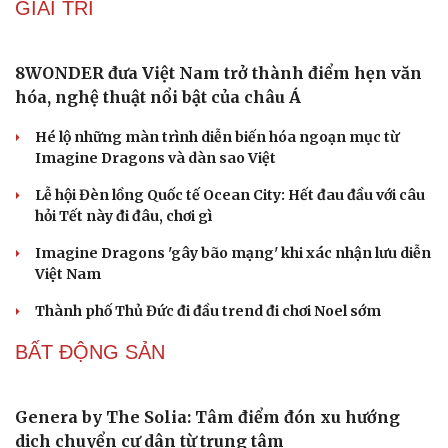
Biên phòng Quảng Trị ngăn chặn vận chuyển
hơn 210 kg vật liệu nổ
2 đối tượng lừa đảo hơn 7 tỷ đồng bằng thủ đoạn "vay
đáo hạn ngân hàng"
Tạm giam cha dượng hành hạ, bắt bé gái 11 tuổi quỳ đến
1 giờ sáng
Bị bắt sau khi qua Campuchia mua súng quân dụng để
"phòng thân"
Bắt giam nữ TikToker Phượng Nguyễn
DỰ BÁO THỜI TIẾT
Thời tiết ngày 9/8: Bắc Bộ nắng nóng, chiều tối có
mưa dông