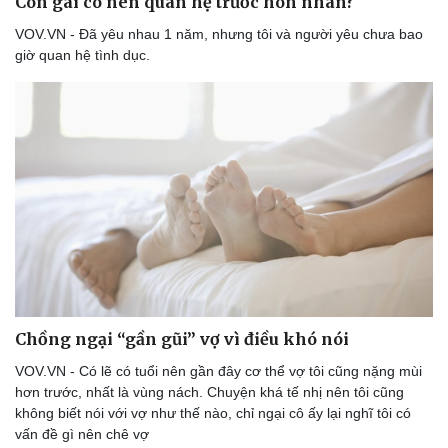
Con gái có nên quan hệ trước hôn nhân?
VOV.VN - Đã yêu nhau 1 năm, nhưng tôi và người yêu chưa bao
giờ quan hệ tình dục.
Doanh nghiệp
Công nghệ
Chồng ngại “gần gũi” vợ vì điều khó nói
Thông tin doanh nghiệp
Sành điệu
VOV.VN - Có lẽ có tuổi nên gần đây cơ thể vợ tôi cũng nặng mùi
Doanh nghiệp 24h
Tin Công nghệ
hơn trước, nhất là vùng nách. Chuyện khá tế nhị nên tôi cũng
Doanh nhân
Trải nghiệm
không biết nói với vợ như thế nào, chỉ ngại cô ấy lại nghĩ tôi có
Vì cộng đồng
Chuyển đổi số
vấn đề gì nên chê vợ