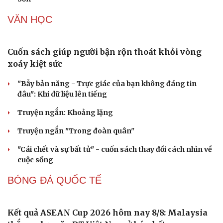
Trợ lý ảo AI của Thuế TP.HCM gọi điện thoại nhắc
nhở người nợ thuế
Một xe ô tô biển Hà Nội vi phạm tốc độ 21 lần trong một
tháng tại Phú Thọ
Thời tiết ngày 9/8: Bắc Bộ nắng nóng, chiều tối có mưa
dông
Thêm 18 hài cốt liệt sĩ được quy tập tại Công viên Lê Thị
Riêng
Ca nô chở khách tái diễn cảnh bát nháo trên biển Sầm
Sơn