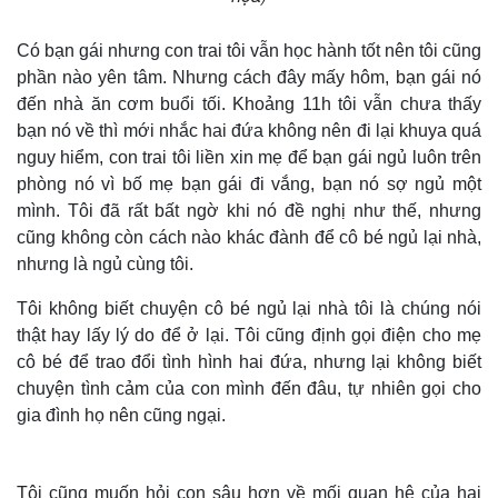
Có bạn gái nhưng con trai tôi vẫn học hành tốt nên tôi cũng
phần nào yên tâm. Nhưng cách đây mấy hôm, bạn gái nó
đến nhà ăn cơm buổi tối. Khoảng 11h tôi vẫn chưa thấy
bạn nó về thì mới nhắc hai đứa không nên đi lại khuya quá
nguy hiểm, con trai tôi liền xin mẹ để bạn gái ngủ luôn trên
phòng nó vì bố mẹ bạn gái đi vắng, bạn nó sợ ngủ một
mình. Tôi đã rất bất ngờ khi nó đề nghị như thế, nhưng
cũng không còn cách nào khác đành để cô bé ngủ lại nhà,
nhưng là ngủ cùng tôi.
Tôi không biết chuyện cô bé ngủ lại nhà tôi là chúng nói
thật hay lấy lý do để ở lại. Tôi cũng định gọi điện cho mẹ
cô bé để trao đổi tình hình hai đứa, nhưng lại không biết
chuyện tình cảm của con mình đến đâu, tự nhiên gọi cho
gia đình họ nên cũng ngại.
Tôi cũng muốn hỏi con sâu hơn về mối quan hệ của hai