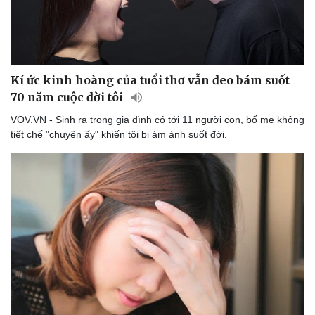
Kí ức kinh hoàng của tuổi thơ vẫn đeo bám suốt
70 năm cuộc đời tôi
VOV.VN - Sinh ra trong gia đình có tới 11 người con, bố mẹ không
tiết chế "chuyện ấy" khiến tôi bị ám ảnh suốt đời.
Sức khỏe
Đời sống
Dinh dưỡng - món ngon
Nhà đẹp
Cây thuốc
Blog
Sản phụ khoa
Tình yêu - Gia đình
Nhi khoa
Nam khoa
Làm đẹp - giảm cân
Phòng mạch online
Ăn sạch sống khỏe