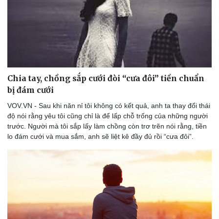
Chia tay, chồng sắp cưới đòi “cưa đôi” tiền chuẩn
bị đám cưới
VOV.VN - Sau khi năn nỉ tôi không có kết quả, anh ta thay đổi thái
độ nói rằng yêu tôi cũng chỉ là để lấp chỗ trống của những người
trước. Người mà tôi sắp lấy làm chồng còn trơ trẽn nói rằng, tiền
lo đám cưới và mua sắm, anh sẽ liệt kê đầy đủ rồi “cưa đôi”.
Thể thao
Ô tô - Xe máy
Bóng đá
Ô tô
Lịch thi đấu bóng đá
Xe máy
Thế giới thể thao
Tư vấn