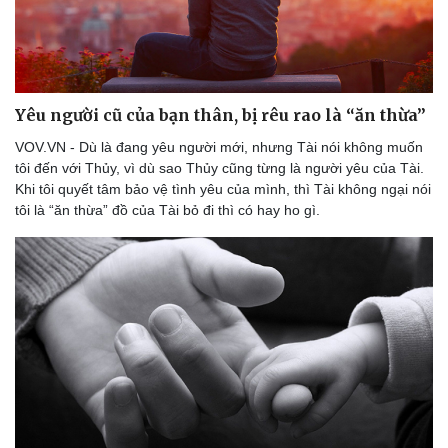
eSports
Hậu trường
Yêu người cũ của bạn thân, bị rêu rao là “ăn thừa”
VOV.VN - Dù là đang yêu người mới, nhưng Tài nói không muốn
tôi đến với Thủy, vì dù sao Thủy cũng từng là người yêu của Tài.
Khi tôi quyết tâm bảo vệ tình yêu của mình, thì Tài không ngại nói
tôi là “ăn thừa” đồ của Tài bỏ đi thì có hay ho gì.