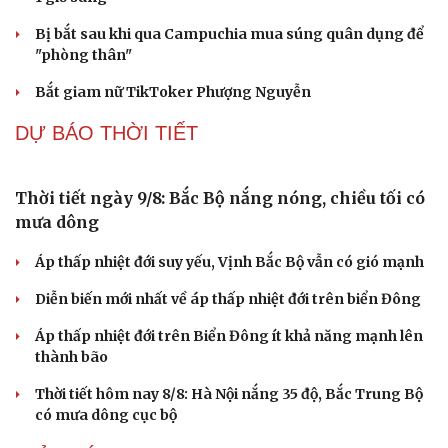
Truyện ngắn "Trong đoàn quân"
"Cái chết và sự bất tử" - cuốn sách thay đổi cách nhìn về
cuộc sống
BÓNG ĐÁ QUỐC TẾ
Cải chính
Kết quả ASEAN Cup 2026 hôm nay 8/8: Malaysia
thắng nhẹ, gặp ĐT Việt Nam ở bán kết
Cha của Lionel Messi qua đời ở tuổi 68
Dự đoán kết quả và đội hình ra sân trận Thái Lan vs
Myanmar ASEAN Cup 2026
Lịch thi đấu và trực tiếp ASEAN Cup 2026 hôm nay 8/8
Dự đoán kết quả và đội hình ra sân trận Singapore vs
Indonesia ASEAN Cup 2026
TIN NÓNG