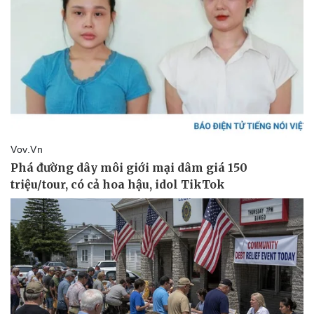
Kinh tế
Thị trường
Bất động sản
Giá vàng
Khởi nghiệp
Tiêu dùng
Tỷ giá
Chứng khoán
Giá cà phê