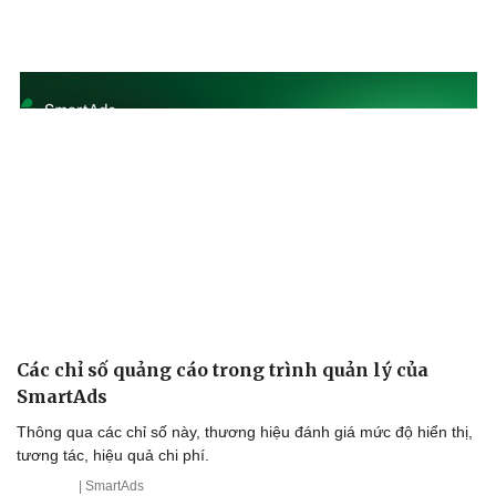
Văn hóa
Giải trí
Sân khấu - Điện ảnh
Nghệ sĩ
Văn học
Thời trang
Âm nhạc
Sao Việt
Các chỉ số quảng cáo trong trình quản lý của
Di sản
SmartAds
Thông qua các chỉ số này, thương hiệu đánh giá mức độ hiển thị,
tương tác, hiệu quả chi phí.
| SmartAds