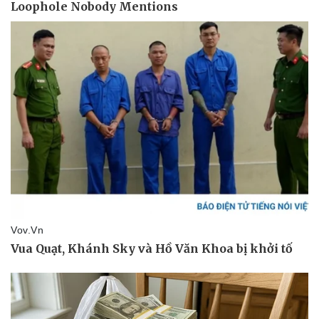
Pháp luật
Quân sự - Quốc phòng
Vụ án
Vũ khí
Tin nóng
Việt Nam
Tư vấn luật
Phân tích