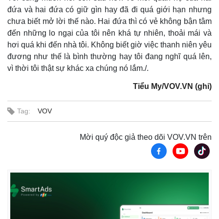
đứa và hai đứa có giữ gìn hay đã đi quá giới hạn nhưng
chưa biết mở lời thế nào. Hai đứa thì có vẻ không bận tâm
đến những lo ngại của tôi nên khá tự nhiên, thoải mái và
hơi quá khi đến nhà tôi. Không biết giờ việc thanh niên yêu
đương như thế là bình thường hay tôi đang nghĩ quá lên,
vì thời tôi thật sự khác xa chúng nó lắm./.
Thế giới
Multimedia
Tiểu My/VOV.VN (ghi)
Quan sát
Video
Cuộc sống đó đây
Ảnh
Hồ sơ
E-Magazine
Tag:
VOV
Infographic
Mời quý độc giả theo dõi VOV.VN trên