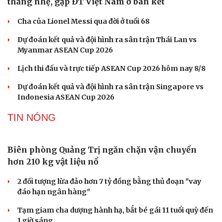
VĂN HỌC
Cuốn sách giúp người bận rộn thoát khỏi vòng
xoáy kiệt sức
"Bẫy bản năng - Trực giác của bạn không đáng tin
đâu": Khi dữ liệu lên tiếng
Truyện ngắn: Khoảng lặng