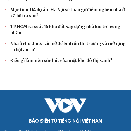
Áp thấp nhiệt đới suy yếu, Vịnh Bắc Bộ vẫn có gió mạnh
Diễn biến mới nhất về áp thấp nhiệt đới trên biển Đông
Áp thấp nhiệt đới trên Biển Đông ít khả năng mạnh lên
thành bão
Thời tiết hôm nay 8/8: Hà Nội nắng 35 độ, Bắc Trung Bộ
có mưa dông cục bộ
GIẢI TRÍ
8WONDER đưa Việt Nam trở thành điểm hẹn văn
hóa, nghệ thuật nổi bật của châu Á
Hé lộ những màn trình diễn biến hóa ngoạn mục từ
Imagine Dragons và dàn sao Việt
Lễ hội Đèn lồng Quốc tế Ocean City: Hết đau đầu với câu
hỏi Tết này đi đâu, chơi gì