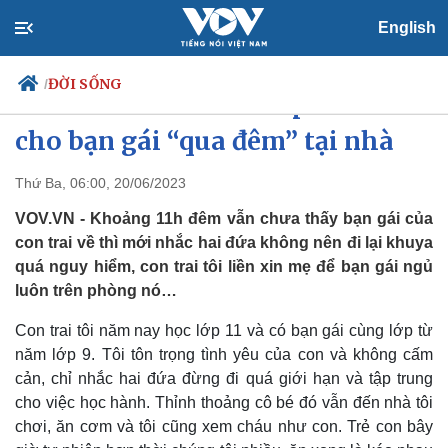
English
ĐỜI SỐNG
/
Khó xử khi con trai lớp 11 xin
cho bạn gái “qua đêm” tại nhà
Thứ Ba, 06:00, 20/06/2023
Chính trị
Xã hội
Đảng
Tin 24h
VOV.VN - Khoảng 11h đêm vẫn chưa thấy bạn gái của
Tổ chức nhân sự
Dự báo thời tiết
con trai về thì mới nhắc hai đứa không nên đi lại khuya
Quốc hội
Giáo dục
quá nguy hiểm, con trai tôi liền xin mẹ để bạn gái ngủ
Nhận diện sự thật
Dấu ấn VOV
luôn trên phòng nó…
Việc làm
Biển đảo
Con trai tôi năm nay học lớp 11 và có bạn gái cùng lớp từ
năm lớp 9. Tôi tôn trọng tình yêu của con và không cấm
cản, chỉ nhắc hai đứa đừng đi quá giới hạn và tập trung
cho việc học hành. Thỉnh thoảng cô bé đó vẫn đến nhà tôi
chơi, ăn cơm và tôi cũng xem cháu như con. Trẻ con bây