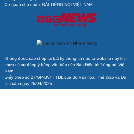
check-in
Cửa sổ tình yêu
Cơ quan chủ quản: ĐÀI TIẾNG NÓI VIỆT NAM
Kể chuyện cho bé
Hạt giống tâm hồn
Cải chính
Không được sao chép lại bất kỳ thông tin nào từ website này khi
chưa có sự đồng ý bằng văn bản của Báo Điện tử Tiếng nói Việt
Nam
Giấy phép số 27/GP-BVHTTDL của Bộ Văn hóa, Thể thao và Du
lịch cấp ngày 25/04/2025