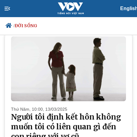
Englis
ĐỜI SỐNG
ĐỜI SỐNG
/
Chính trị
Xã hội
Đảng
Tin 24h
Tổ chức nhân sự
Dự báo thời tiết
Quốc hội
Giáo dục
Nhận diện sự thật
Dấu ấn VOV
Việc làm
Biển đảo
Thứ Năm, 10:00, 13/03/2025
Người tôi định kết hôn không
muốn tôi có liên quan gì đến
con riêng với vợ cũ