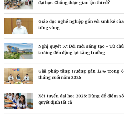
đại học: Chống được gian lận thi cử?
Doanh nghiệp
Công nghệ
Giáo dục nghề nghiệp gắn với sinh kế của
Thông tin doanh nghiệp
Sành điệu
từng vùng
Doanh nghiệp 24h
Tin Công nghệ
Doanh nhân
Trải nghiệm
Vì cộng đồng
Chuyển đổi số
Nghị quyết 57: Đổi mới sáng tạo - Từ chủ
trương đến động lực tăng trưởng
Giải pháp tăng trưởng gần 12% trong 6
tháng cuối năm 2026
Sức khỏe
Đời sống
Dinh dưỡng - món ngon
Nhà đẹp
Xét tuyển đại học 2026: Đừng để điểm số
Cây thuốc
Blog
quyết định tất cả
Sản phụ khoa
Tình yêu - Gia đình
Nhi khoa
Nam khoa
Làm đẹp - giảm cân
Phòng mạch online