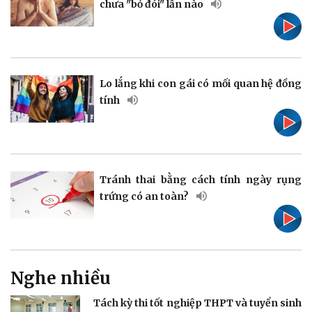
chưa "bỏ đói" lần nào
Pháp luật
Quân sự - Quốc phòng
Vụ án
Vũ khí
Tin nóng
Việt Nam
Tư vấn luật
Phân tích
Lo lắng khi con gái có mối quan hệ đồng
tính
Tránh thai bằng cách tính ngày rụng
Thể thao
Ô tô - Xe máy
trứng có an toàn?
Bóng đá
Ô tô
Lịch thi đấu bóng đá
Xe máy
Thế giới thể thao
Tư vấn
eSports
Hậu trường
Nghe nhiều
Tách kỳ thi tốt nghiệp THPT và tuyển sinh