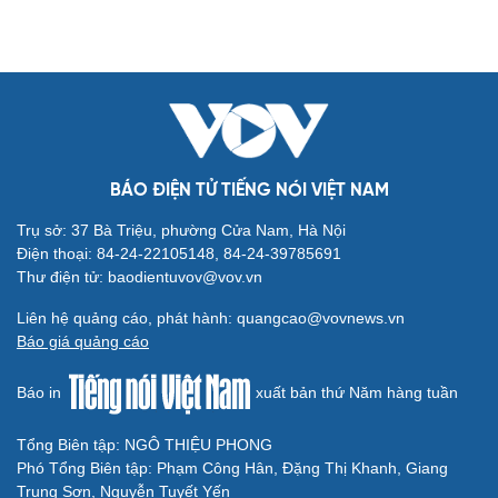
Ăn sạch sống khỏe
Văn hóa
Giải trí
BÁO ĐIỆN TỬ TIẾNG NÓI VIỆT NAM
Sân khấu - Điện ảnh
Nghệ sĩ
Trụ sở: 37 Bà Triệu, phường Cửa Nam, Hà Nội
Văn học
Thời trang
Điện thoại: 84-24-22105148, 84-24-39785691
Âm nhạc
Sao Việt
Thư điện tử: baodientuvov@vov.vn
Di sản
Liên hệ quảng cáo, phát hành: quangcao@vovnews.vn
Báo giá quảng cáo
Báo in
xuất bản thứ Năm hàng tuần
Du lịch
Podcast
Tổng Biên tập: NGÔ THIỆU PHONG
Tư vấn
Câu chuyện thời sự
Phó Tổng Biên tập: Phạm Công Hân, Đặng Thị Khanh, Giang
Săn Tour
Đọc truyện đêm khuya
Trung Sơn, Nguyễn Tuyết Yến