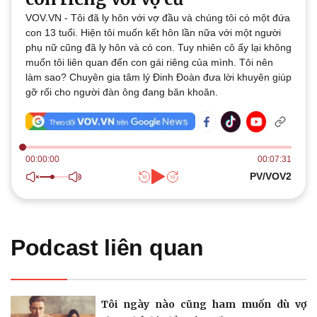
Thế giới
Multimedia
VOV.VN - Tôi đã ly hôn với vợ đầu và chúng tôi có một đứa
Quan sát
Video
con 13 tuổi. Hiện tôi muốn kết hôn lần nữa với một người
Cuộc sống đó đây
Ảnh
phụ nữ cũng đã ly hôn và có con. Tuy nhiên cô ấy lại không
Hồ sơ
E-Magazine
muốn tôi liên quan đến con gái riêng của mình. Tôi nên
Infographic
làm sao? Chuyên gia tâm lý Đinh Đoàn đưa lời khuyên giúp
gỡ rối cho người đàn ông đang băn khoăn.
00:00:00
00:07:31
Kinh tế
Thị trường
PV/VOV2
Bất động sản
Giá vàng
Khởi nghiệp
Tiêu dùng
Tỷ giá
Chứng khoán
Podcast liên quan
Giá cà phê
Tôi ngày nào cũng ham muốn dù vợ