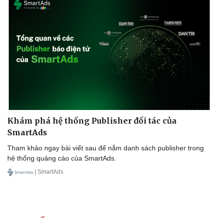
Khám phá hệ thống Publisher đối tác của
SmartAds
Văn hóa
Giải trí
Tham khảo ngay bài viết sau để nắm danh sách publisher trong
Sân khấu - Điện ảnh
Nghệ sĩ
hệ thống quảng cáo của SmartAds.
Văn học
Thời trang
| SmartAds
Âm nhạc
Sao Việt
Di sản