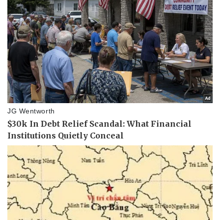
Doanh nghiệp
Công nghệ
Thông tin doanh nghiệp
Sành điệu
Doanh nghiệp 24h
Tin Công nghệ
Doanh nhân
Trải nghiệm
Vì cộng đồng
Chuyển đổi số