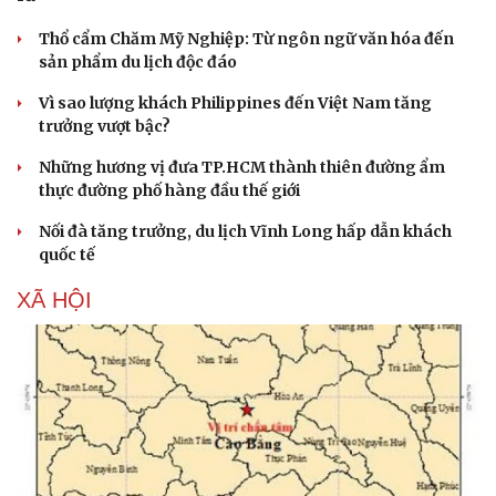
Thổ cẩm Chăm Mỹ Nghiệp: Từ ngôn ngữ văn hóa đến
sản phẩm du lịch độc đáo
Vì sao lượng khách Philippines đến Việt Nam tăng
trưởng vượt bậc?
Những hương vị đưa TP.HCM thành thiên đường ẩm
thực đường phố hàng đầu thế giới
Nối đà tăng trưởng, du lịch Vĩnh Long hấp dẫn khách
quốc tế
XÃ HỘI
Du lịch
Podcast
Tư vấn
Câu chuyện thời sự
Săn Tour
Đọc truyện đêm khuya
check-in
Cửa sổ tình yêu
Kể chuyện cho bé