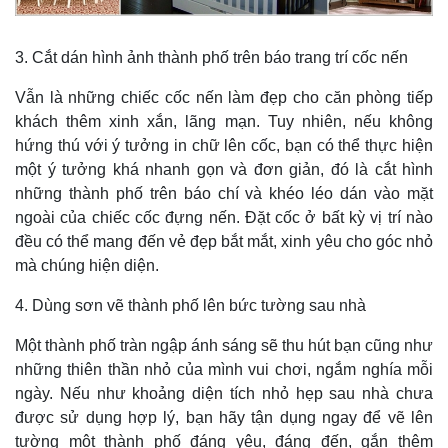
3. Cắt dán hình ảnh thành phố trên báo trang trí cốc nến
Vẫn là những chiếc cốc nến làm đẹp cho căn phòng tiếp
khách thêm xinh xắn, lãng mạn. Tuy nhiên, nếu không
hứng thú với ý tưởng in chữ lên cốc, bạn có thể thực hiện
một ý tưởng khá nhanh gọn và đơn giản, đó là cắt hình
những thành phố trên báo chí và khéo léo dán vào mặt
ngoài của chiếc cốc đựng nến. Đặt cốc ở bất kỳ vị trí nào
đều có thể mang đến vẻ đẹp bắt mắt, xinh yêu cho góc nhỏ
mà chúng hiện diện.
Thế giới
Multimedia
4. Dùng sơn vẽ thành phố lên bức tường sau nhà
Quan sát
Video
Cuộc sống đó đây
Ảnh
Một thành phố tràn ngập ánh sáng sẽ thu hút bạn cũng như
Hồ sơ
E-Magazine
những thiên thần nhỏ của mình vui chơi, ngắm nghía mỗi
Infographic
ngày. Nếu như khoảng diện tích nhỏ hẹp sau nhà chưa
được sử dụng hợp lý, bạn hãy tận dụng ngay để vẽ lên
tường một thành phố đáng yêu, đáng đến, gắn thêm