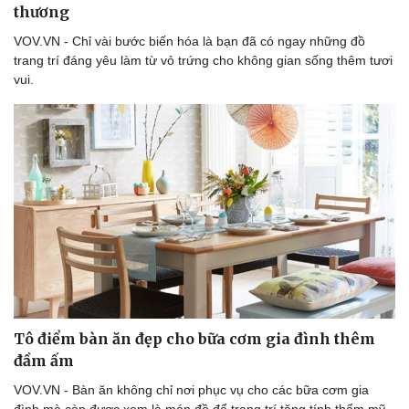
thương
VOV.VN - Chỉ vài bước biến hóa là bạn đã có ngay những đồ
trang trí đáng yêu làm từ vỏ trứng cho không gian sống thêm tươi
vui.
Sức khỏe
Đời sống
Dinh dưỡng - món ngon
Nhà đẹp
Cây thuốc
Blog
Sản phụ khoa
Tình yêu - Gia đình
Nhi khoa
Nam khoa
Làm đẹp - giảm cân
Phòng mạch online
Ăn sạch sống khỏe
Tô điểm bàn ăn đẹp cho bữa cơm gia đình thêm
đầm ấm
VOV.VN - Bàn ăn không chỉ nơi phục vụ cho các bữa cơm gia