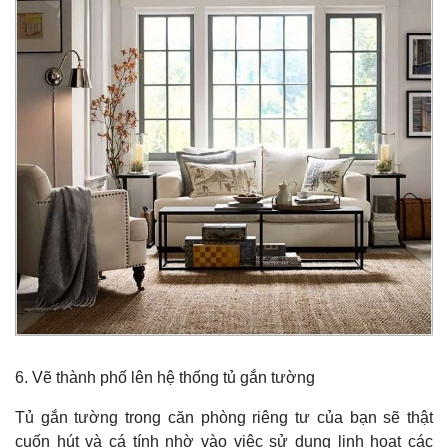
Kinh tế
Thị trường
Bất động sản
Giá vàng
6. Vẽ thành phố lên hệ thống tủ gắn tường
Khởi nghiệp
Tiêu dùng
Tỷ giá
Tủ gắn tường trong căn phòng riêng tư của bạn sẽ thật
Chứng khoán
cuốn hút và cá tính nhờ vào việc sử dụng linh hoạt các