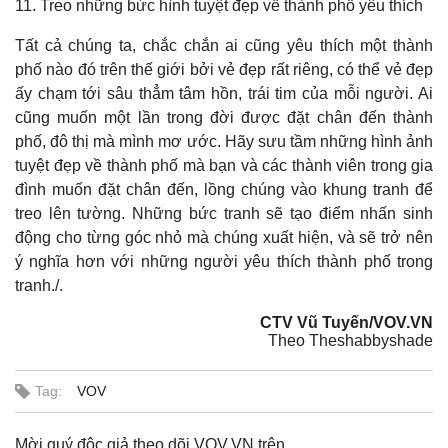
Vụ án
Vũ khí
11. Treo những bức hình tuyệt đẹp về thành phố yêu thích
Tin nóng
Việt Nam
Tất cả chúng ta, chắc chắn ai cũng yêu thích một thành
Tư vấn luật
Phân tích
phố nào đó trên thế giới bởi vẻ đẹp rất riêng, có thể vẻ đẹp
ấy chạm tới sâu thẳm tâm hồn, trái tim của mỗi người. Ai
cũng muốn một lần trong đời được đặt chân đến thành
phố, đô thị mà mình mơ ước. Hãy sưu tầm những hình ảnh
tuyệt đẹp về thành phố mà bạn và các thành viên trong gia
đình muốn đặt chân đến, lồng chúng vào khung tranh để
treo lên tường. Những bức tranh sẽ tạo điểm nhấn sinh
động cho từng góc nhỏ mà chúng xuất hiện, và sẽ trở nên
ý nghĩa hơn với những người yêu thích thành phố trong
tranh./.
CTV Vũ Tuyến/VOV.VN
Theo Theshabbyshade
Tag:
VOV
Mời quý độc giả theo dõi VOV.VN trên