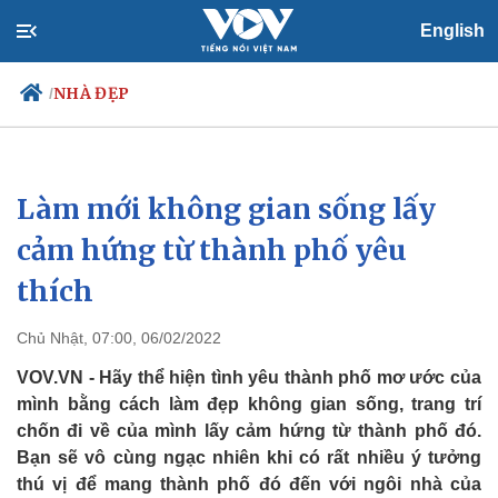
English
NHÀ ĐẸP
/
Làm mới không gian sống lấy
Chính trị
Xã hội
Đảng
Tin 24h
cảm hứng từ thành phố yêu
Tổ chức nhân sự
Dự báo thời tiết
thích
Quốc hội
Giáo dục
Nhận diện sự thật
Dấu ấn VOV
Việc làm
Chủ Nhật, 07:00, 06/02/2022
Biển đảo
VOV.VN - Hãy thể hiện tình yêu thành phố mơ ước của
mình bằng cách làm đẹp không gian sống, trang trí
chốn đi về của mình lấy cảm hứng từ thành phố đó.
Bạn sẽ vô cùng ngạc nhiên khi có rất nhiều ý tưởng
thú vị để mang thành phố đó đến với ngôi nhà của