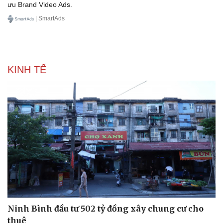
ưu Brand Video Ads.
| SmartAds
KINH TẾ
Sức khỏe
Đời sống
Dinh dưỡng - món ngon
Nhà đẹp
Cây thuốc
Blog
Sản phụ khoa
Tình yêu - Gia đình
Nhi khoa
Nam khoa
Làm đẹp - giảm cân
Phòng mạch online
Ninh Bình đầu tư 502 tỷ đồng xây chung cư cho
Ăn sạch sống khỏe
thuê