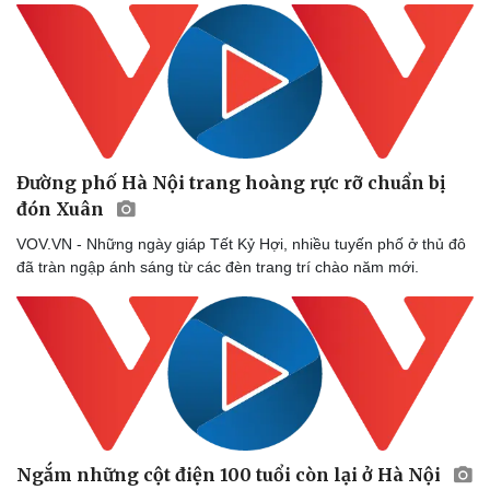
Doanh nghiệp 24h
Tin Công nghệ
Doanh nhân
Trải nghiệm
Vì cộng đồng
Chuyển đổi số
Đường phố Hà Nội trang hoàng rực rỡ chuẩn bị
đón Xuân
VOV.VN - Những ngày giáp Tết Kỷ Hợi, nhiều tuyến phố ở thủ đô
đã tràn ngập ánh sáng từ các đèn trang trí chào năm mới.
Ngắm những cột điện 100 tuổi còn lại ở Hà Nội