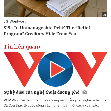
Tin liên quan
Sự kỳ diệu của nghệ thuật đường phố
VOV.VN - Các tác phẩm này chứng minh rằng các nghệ sĩ tài hoa
Doanh nghiệp
Công nghệ
đã đưa thực tế cuộc sống vào nghệ thuật một cách xuất sắc.
Thông tin doanh nghiệp
Sành điệu