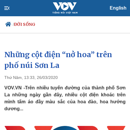
English
ĐỜI SỐNG
/
Những cột điện “nở hoa” trên
Chính trị
Xã hội
Đảng
Tin 24h
phố núi Sơn La
Tổ chức nhân sự
Dự báo thời tiết
Quốc hội
Giáo dục
Thứ Năm, 13:33, 26/03/2020
Nhận diện sự thật
Dấu ấn VOV
Việc làm
VOV.VN -Trên nhiều tuyến đường của thành phố Sơn
Biển đảo
La những ngày gần đây, nhiều cột điện khoác trên
mình tấm áo đầy màu sắc của hoa đào, hoa hướng
dương...