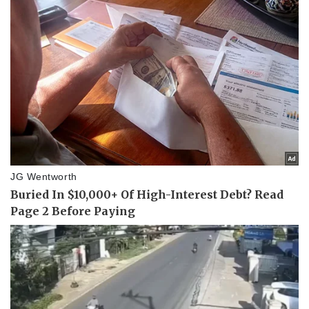
Thể thao
Ô tô - Xe máy
Bóng đá
Ô tô
Lịch thi đấu bóng đá
Xe máy
Thế giới thể thao
Tư vấn
eSports
Hậu trường