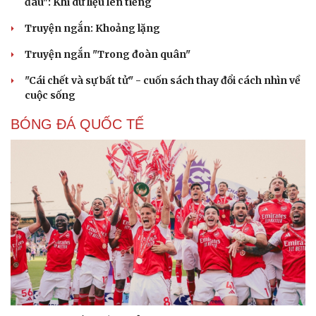
đâu": Khi dữ liệu lên tiếng
Truyện ngắn: Khoảng lặng
Truyện ngắn "Trong đoàn quân"
"Cái chết và sự bất tử" - cuốn sách thay đổi cách nhìn về
cuộc sống
BÓNG ĐÁ QUỐC TẾ