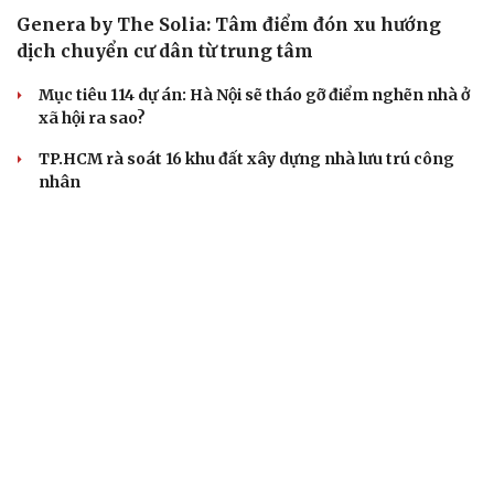
Genera by The Solia: Tâm điểm đón xu hướng
dịch chuyển cư dân từ trung tâm
Mục tiêu 114 dự án: Hà Nội sẽ tháo gỡ điểm nghẽn nhà ở
xã hội ra sao?
TP.HCM rà soát 16 khu đất xây dựng nhà lưu trú công
nhân
Nhà ở cho thuê: Lối mở để bình ổn thị trường và mở rộng
cơ hội an cư
Điều gì làm nên sức hút của một khu đô thị xanh?