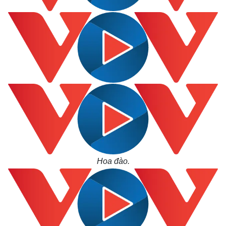
Thế giới
Multimedia
Quan sát
Video
Cuộc sống đó đây
Ảnh
Hồ sơ
E-Magazine
Infographic
Hoa đào.