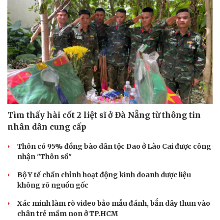
Văn hóa
Giải trí
Sân khấu - Điện ảnh
Nghệ sĩ
Tìm thấy hài cốt 2 liệt sĩ ở Đà Nẵng từ thông tin
Văn học
Thời trang
nhân dân cung cấp
Âm nhạc
Sao Việt
Di sản
Thôn có 95% đồng bào dân tộc Dao ở Lào Cai được công
nhận "Thôn số"
Bộ Y tế chấn chỉnh hoạt động kinh doanh dược liệu
không rõ nguồn gốc
Xác minh làm rõ video bảo mẫu đánh, bắn dây thun vào
chân trẻ mầm non ở TP.HCM