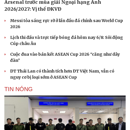
Arsenal trước mùa giải Ngoại hạng Anh
2026/2027: Vị thế ĐKVĐ
Du lịch
Podcast
Messi tỏa sáng rực rỡ ở lần đầu đá chính sau World Cup
Tư vấn
Câu chuyện thời sự
2026
Săn Tour
Đọc truyện đêm khuya
check-in
Cửa sổ tình yêu
Lịch thi đấu và trực tiếp bóng đá hôm nay 6/8: Sôi động
Kể chuyện cho bé
Cúp châu Âu
Hạt giống tâm hồn
Cuộc đua vào bán kết ASEAN Cup 2026 “căng như dây
đàn”
ĐT Thái Lan có thành tích hơn ĐT Việt Nam, vẫn có
nguy cơ bị loại sớm ở ASEAN Cup
TIN NÓNG