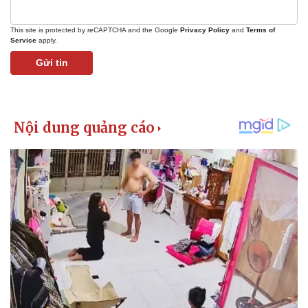
This site is protected by reCAPTCHA and the Google
Privacy Policy
and
Terms of
Service
apply.
Gửi tin
Pháp luật
Quân sự - Quốc phòng
Vụ án
Vũ khí
Tin nóng
Việt Nam
Tư vấn luật
Phân tích