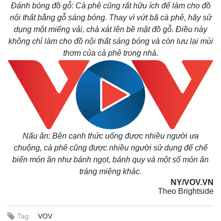
Đánh bóng đồ gỗ: Cà phê cũng rất hữu ích để làm cho đồ
Chứng khoán
nội thất bằng gỗ sáng bóng. Thay vì vứt bã cà phê, hãy sử
Giá cà phê
dụng một miếng vải, chà xát lên bề mặt đồ gỗ. Điều này
không chỉ làm cho đồ nội thất sáng bóng và còn lưu lại mùi
thơm của cà phê trong nhà.
Nấu ăn: Bên cạnh thức uống được nhiều người ưa
chuộng, cà phê cũng được nhiều người sử dụng để chế
biến món ăn như bánh ngọt, bánh quy và một số món ăn
tráng miệng khác.
NY/VOV.VN
Theo Brightside
Tag:
VOV