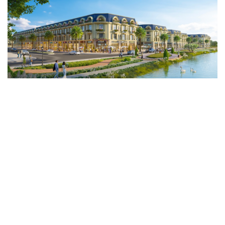
Genera by The Solia: Tâm điểm đón xu hướng
dịch chuyển cư dân từ trung tâm
Mục tiêu 114 dự án: Hà Nội sẽ tháo gỡ điểm nghẽn nhà ở
xã hội ra sao?
TP.HCM rà soát 16 khu đất xây dựng nhà lưu trú công
nhân
Nhà ở cho thuê: Lối mở để bình ổn thị trường và mở rộng
cơ hội an cư