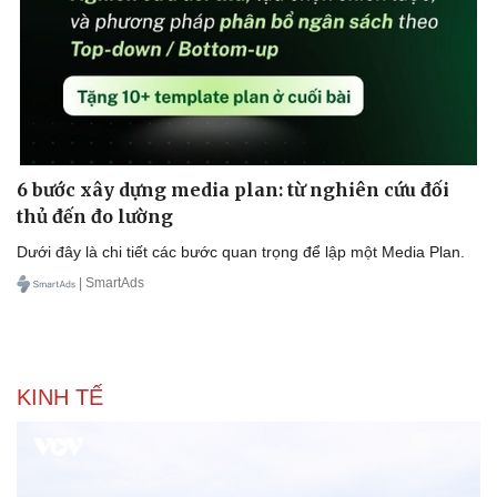
6 bước xây dựng media plan: từ nghiên cứu đối
thủ đến đo lường
Dưới đây là chi tiết các bước quan trọng để lập một Media Plan.
Sức khỏe
Đời sống
| SmartAds
Dinh dưỡng - món ngon
Nhà đẹp
Cây thuốc
Blog
Sản phụ khoa
Tình yêu - Gia đình
Nhi khoa
KINH TẾ
Nam khoa
Làm đẹp - giảm cân
Phòng mạch online
Ăn sạch sống khỏe