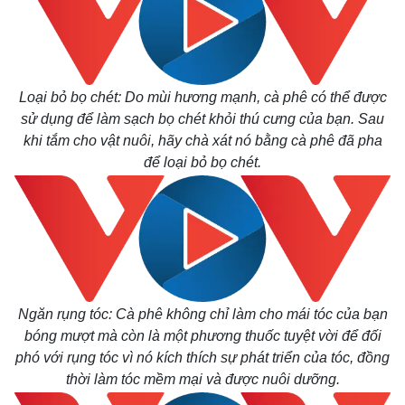
Thế giới
Multimedia
Quan sát
Video
Loại bỏ bọ chét: Do mùi hương mạnh, cà phê có thể được
Cuộc sống đó đây
Ảnh
sử dụng để làm sạch bọ chét khỏi thú cưng của bạn. Sau
Hồ sơ
E-Magazine
khi tắm cho vật nuôi, hãy chà xát nó bằng cà phê đã pha
Infographic
để loại bỏ bọ chét.
Ngăn rụng tóc: Cà phê không chỉ làm cho mái tóc của bạn
bóng mượt mà còn là một phương thuốc tuyệt vời để đối
phó với rụng tóc vì nó kích thích sự phát triển của tóc, đồng
thời làm tóc mềm mại và được nuôi dưỡng.