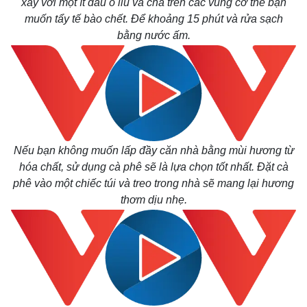
xay với một ít dầu ô liu và chà trên các vùng cơ thể bạn
muốn tẩy tế bào chết. Để khoảng 15 phút và rửa sạch
bằng nước ấm.
Nếu bạn không muốn lấp đầy căn nhà bằng mùi hương từ
hóa chất, sử dụng cà phê sẽ là lựa chọn tốt nhất. Đặt cà
phê vào một chiếc túi và treo trong nhà sẽ mang lại hương
thơm dịu nhẹ.
Kinh tế
Thị trường
Bất động sản
Giá vàng
Khởi nghiệp
Tiêu dùng
Tỷ giá