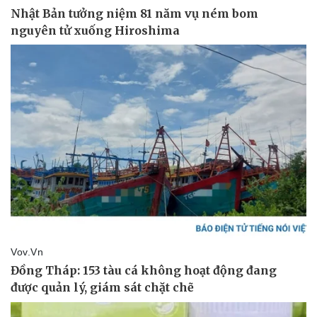
Thể thao
Ô tô - Xe máy
Bóng đá
Ô tô
Lịch thi đấu bóng đá
Xe máy
Thế giới thể thao
Tư vấn
eSports
Hậu trường