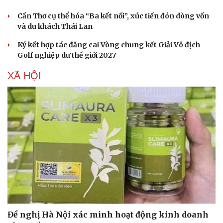
Cần Thơ cụ thể hóa “Ba kết nối”, xúc tiến đón dòng vốn
và du khách Thái Lan
Ký kết hợp tác đăng cai Vòng chung kết Giải Vô địch
Golf nghiệp dư thế giới 2027
XÃ HỘI
Văn hóa
Giải trí
Sân khấu - Điện ảnh
Nghệ sĩ
Văn học
Thời trang
Âm nhạc
Sao Việt
Di sản
Đề nghị Hà Nội xác minh hoạt động kinh doanh