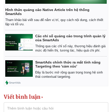
Hình thức quảng cáo Native Article trên hệ thống
SmartAds
Tham khảo bài viết sau để nắm vị trí, quy cách nội dung, cách thiết
lập và tối ưu.
Các chỉ số quảng cáo trong trình quản lý
của SmartAds
Thông qua các chỉ số này, thương hiệu đánh giá
mức độ hiển thị, tương tác, hiệu quả chi phí.
SmartAds chính thức ra mắt tính năng
Pháp luật
Quân sự - Quốc phòng
Targeting theo 'cảm xúc'
Vụ án
Vũ khí
Đây là bước mở rộng quan trọng trong hệ sinh
Tin nóng
Việt Nam
thái contextual targeting.
Tư vấn luật
Phân tích
Viết bình luận