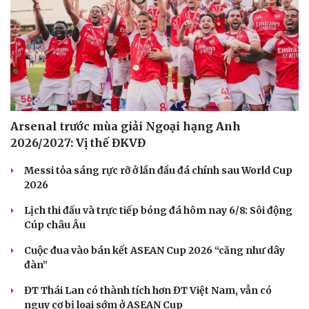
Du lịch
Podcast
Tư vấn
Câu chuyện thời sự
Săn Tour
Đọc truyện đêm khuya
check-in
Cửa sổ tình yêu
Kể chuyện cho bé
Hạt giống tâm hồn
Arsenal trước mùa giải Ngoại hạng Anh
2026/2027: Vị thế ĐKVĐ
Messi tỏa sáng rực rỡ ở lần đầu đá chính sau World Cup
2026
Lịch thi đấu và trực tiếp bóng đá hôm nay 6/8: Sôi động
Cúp châu Âu
Cuộc đua vào bán kết ASEAN Cup 2026 “căng như dây
đàn”
ĐT Thái Lan có thành tích hơn ĐT Việt Nam, vẫn có
nguy cơ bị loại sớm ở ASEAN Cup