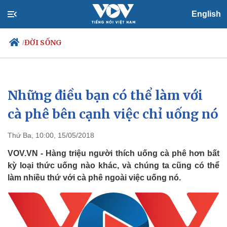
English
ĐỜI SỐNG
/
Những điều bạn có thể làm với
Chính trị
Xã hội
Đảng
Tin 24h
cà phê bên cạnh việc chỉ uống nó
Tổ chức nhân sự
Dự báo thời tiết
Quốc hội
Giáo dục
Thứ Ba, 10:00, 15/05/2018
Nhận diện sự thật
Dấu ấn VOV
Việc làm
VOV.VN - Hàng triệu người thích uống cà phê hơn bất
Biển đảo
kỳ loại thức uống nào khác, và chúng ta cũng có thể
làm nhiều thứ với cà phê ngoài việc uống nó.