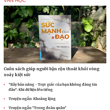
VĂN HỌC
Doanh nghiệp
Công nghệ
Thông tin doanh nghiệp
Sành điệu
Doanh nghiệp 24h
Tin Công nghệ
Doanh nhân
Trải nghiệm
Vì cộng đồng
Chuyển đổi số
Cuốn sách giúp người bận rộn thoát khỏi vòng
xoáy kiệt sức
"Bẫy bản năng - Trực giác của bạn không đáng tin
đâu": Khi dữ liệu lên tiếng
Truyện ngắn: Khoảng lặng
Truyện ngắn "Trong đoàn quân"