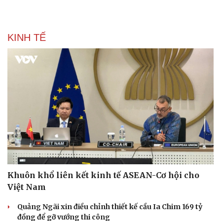
KINH TẾ
Pháp luật
Quân sự - Quốc phòng
Vụ án
Vũ khí
Khuôn khổ liên kết kinh tế ASEAN-Cơ hội cho
Tin nóng
Việt Nam
Việt Nam
Tư vấn luật
Phân tích
Quảng Ngãi xin điều chỉnh thiết kế cầu Ia Chim 169 tỷ
đồng để gỡ vướng thi công