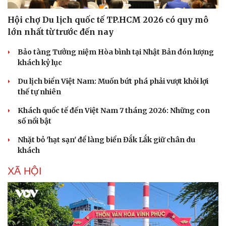
Hội chợ Du lịch quốc tế TP.HCM 2026 có quy mô
lớn nhất từ trước đến nay
Bảo tàng Tưởng niệm Hòa bình tại Nhật Bản đón lượng
khách kỷ lục
Du lịch biển Việt Nam: Muốn bứt phá phải vượt khỏi lợi
Thể thao
Ô tô - Xe máy
thế tự nhiên
Bóng đá
Ô tô
Khách quốc tế đến Việt Nam 7 tháng 2026: Những con
Lịch thi đấu bóng đá
Xe máy
số nổi bật
Thế giới thể thao
Tư vấn
eSports
Nhặt bỏ 'hạt sạn' để làng biển Đắk Lắk giữ chân du
Hậu trường
khách
XÃ HỘI