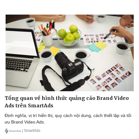
Bất động sản
Giá vàng
Khởi nghiệp
Tiêu dùng
Tỷ giá
Chứng khoán
Giá cà phê
Tổng quan về hình thức quảng cáo Brand Video
Ads trên SmartAds
Định nghĩa, vị trí hiển thị, quy cách nội dung, cách thiết lập và tối
ưu Brand Video Ads.
| SmartAds