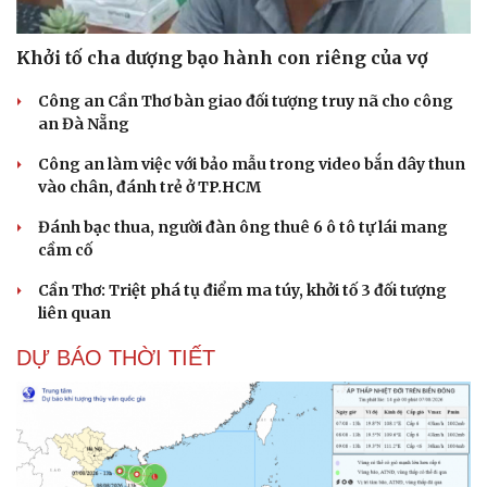
Khởi tố cha dượng bạo hành con riêng của vợ
Công an Cần Thơ bàn giao đối tượng truy nã cho công
an Đà Nẵng
Công an làm việc với bảo mẫu trong video bắn dây thun
vào chân, đánh trẻ ở TP.HCM
Đánh bạc thua, người đàn ông thuê 6 ô tô tự lái mang
cầm cố
Cần Thơ: Triệt phá tụ điểm ma túy, khởi tố 3 đối tượng
liên quan
DỰ BÁO THỜI TIẾT
Văn hóa
Giải trí
Sân khấu - Điện ảnh
Nghệ sĩ
Văn học
Thời trang
Âm nhạc
Sao Việt
Di sản