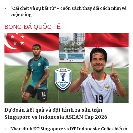
"Cái chết và sự bất tử" - cuốn sách thay đổi cách nhìn về
cuộc sống
BÓNG ĐÁ QUỐC TẾ
Dự đoán kết quả và đội hình ra sân trận
Sức khỏe
Đời sống
Singapore vs Indonesia ASEAN Cup 2026
Dinh dưỡng - món ngon
Nhà đẹp
Nhận định ĐT Singapore vs ĐT Indonesia: Cuộc chiến ở
Cây thuốc
Blog