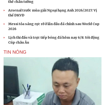
thế chân tường
Sản phụ khoa
Tình yêu - Gia đình
Nhi khoa
Arsenal trước mùa giải Ngoại hạng Anh 2026/2027: Vị
Nam khoa
thế ĐKVĐ
Làm đẹp - giảm cân
Phòng mạch online
Messi tỏa sáng rực rỡ ở lần đầu đá chính sau World Cup
Ăn sạch sống khỏe
2026
Lịch thi đấu và trực tiếp bóng đá hôm nay 6/8: Sôi động
Cúp châu Âu
TIN NÓNG