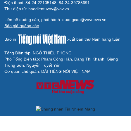
Điện thoại: 84-24-22105148, 84-24-39785691
Thư điện tử: baodientuvov@vov.vn
Liên hệ quảng cáo, phát hành: quangcao@vovnews.vn
Báo giá quảng cáo
Báo in
xuất bản thứ Năm hàng tuần
Tổng Biên tập: NGÔ THIỆU PHONG
Phó Tổng Biên tập: Phạm Công Hân, Đặng Thị Khanh, Giang
Trung Sơn, Nguyễn Tuyết Yến
Cơ quan chủ quản: ĐÀI TIẾNG NÓI VIỆT NAM
Không được sao chép lại bất kỳ thông tin nào từ website này khi
chưa có sự đồng ý bằng văn bản của Báo Điện tử Tiếng nói Việt