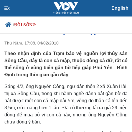
English
ĐỜI SỐNG
/
Phú Yên: Bắt được cá mập dài 5m
Thứ Năm, 17:08, 04/02/2010
Theo nhận định của Trạm bảo vệ nguồn lợi thủy sản
Chính trị
Xã hội
Sông Cầu, đây là con cá mập, thuộc dòng cá dữ, rất có
Đảng
Tin 24h
thể sống ở vùng biển gần bờ tiếp giáp Phú Yên - Bình
Tổ chức nhân sự
Dự báo thời tiết
Định trong thời gian gần đây.
Quốc hội
Giáo dục
Nhận diện sự thật
Dấu ấn VOV
Sáng 4/2, ông Nguyễn Công, ngư dân thôn 2 xã Xuân Hải,
Việc làm
thị xã Sông Cầu, trong khi hành nghề đánh bắt gần bờ đã
Biển đảo
bắt được một con cá mập dài 5m, vòng đo thân cá lên đến
3,5m, ước nặng hơn 1 tấn. Đã có thương lái ra giá 29 triệu
đồng để mua bộ vi con cá này, nhưng ông Nguyễn Công
chưa đồng ý bán.