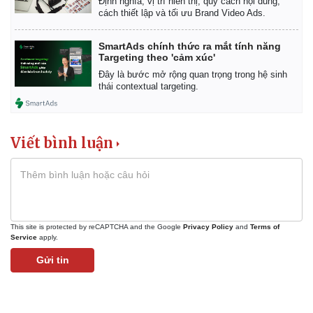
Định nghĩa, vị trí hiển thị, quy cách nội dung,
cách thiết lập và tối ưu Brand Video Ads.
SmartAds chính thức ra mắt tính năng
Targeting theo 'cảm xúc'
Đây là bước mở rộng quan trọng trong hệ sinh
thái contextual targeting.
Viết bình luận
This site is protected by reCAPTCHA and the Google
Privacy Policy
and
Terms of
Service
apply.
Gửi tin
Kinh tế
Thị trường