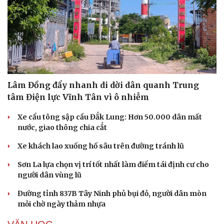
Lâm Đồng đẩy nhanh di dời dân quanh Trung
tâm Điện lực Vĩnh Tân vì ô nhiễm
Xe cẩu tông sập cầu Đắk Lung: Hơn 50.000 dân mất
nước, giao thông chia cắt
Xe khách lao xuống hố sâu trên đường tránh lũ
Sơn La lựa chọn vị trí tốt nhất làm điểm tái định cư cho
người dân vùng lũ
Đường tỉnh 837B Tây Ninh phủ bụi đỏ, người dân mòn
mỏi chờ ngày thảm nhựa