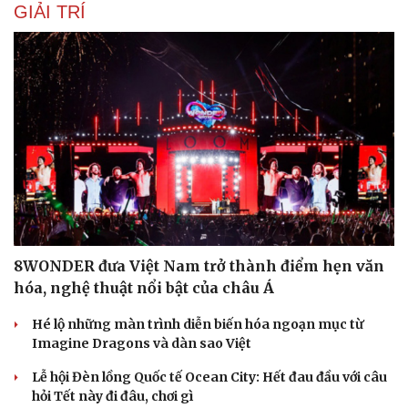
GIẢI TRÍ
Du lịch
Podcast
Tư vấn
Câu chuyện thời sự
Săn Tour
Đọc truyện đêm khuya
8WONDER đưa Việt Nam trở thành điểm hẹn văn
check-in
Cửa sổ tình yêu
Kể chuyện cho bé
hóa, nghệ thuật nổi bật của châu Á
Hạt giống tâm hồn
Hé lộ những màn trình diễn biến hóa ngoạn mục từ
Imagine Dragons và dàn sao Việt
Lễ hội Đèn lồng Quốc tế Ocean City: Hết đau đầu với câu
hỏi Tết này đi đâu, chơi gì