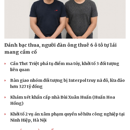
Kể chuyện cho bé
Hạt giống tâm hồn
Đánh bạc thua, người đàn ông thuê 6 ô tô tự lái
mang cầm cố
Cần Thơ: Triệt phá tụ điểm ma túy, khởi tố 3 đối tượng
liên quan
Bàn giao nhóm đối tượng bị Interpol truy nã đỏ, lừa đảo
hơn 327 tỷ đồng
Khám xét khẩn cấp nhà Bùi Xuân Huấn (Huấn Hoa
Hồng)
Khởi tố 2 vụ án xâm phạm quyền sở hữu công nghiệp tại
Ninh Hiệp, Hà Nội