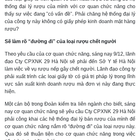
thống đại lý rượu của mình với cơ quan chức năng cho
thấy sự việc đang "có vấn đề". Phải chăng hệ thống đại lý
Thế giới
Multimedia
của công ty này không có giấy phép kinh doanh mặt hàng
rượu?
Quan sát
Video
Cuộc sống đó đây
Ảnh
Sẽ làm rõ “đường đi” của loại rượu chết người
Hồ sơ
E-Magazine
Infographic
Theo yêu cầu của cơ quan chức năng, sáng nay 9/12, lãnh
đạo Cty CPXNK 29 Hà Nội sẽ phải đến Sở Y tế Hà Nội
làm việc về vụ rượu nếp gây chết người. Lãnh đạo công ty
phải xuất trình các loại giấy tờ có giá trị pháp lý trong lĩnh
vực sản xuất kinh doanh rượu mà đơn vị này đang thực
hiện.
Một cán bộ trong Đoàn kiểm tra liên ngành cho biết, sáng
nay cơ quan chức năng sẽ yêu cầu Cty CPXNK 29 Hà Nội
phải công khai các hệ thống đại lý bán rượu của mình để
cơ quan chức năng nắm rõ “đường đi” của loại rượu này.
Qua đó sẽ thuận tiện cho cơ quan chức năng trong việc