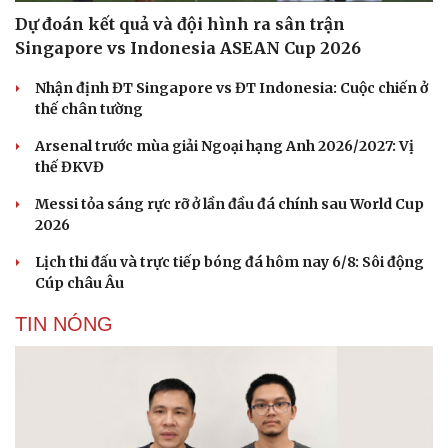
Dự đoán kết quả và đội hình ra sân trận
Singapore vs Indonesia ASEAN Cup 2026
Nhận định ĐT Singapore vs ĐT Indonesia: Cuộc chiến ở
thế chân tường
Arsenal trước mùa giải Ngoại hạng Anh 2026/2027: Vị
thế ĐKVĐ
Messi tỏa sáng rực rỡ ở lần đầu đá chính sau World Cup
2026
Lịch thi đấu và trực tiếp bóng đá hôm nay 6/8: Sôi động
Cúp châu Âu
TIN NÓNG
Du lịch
Podcast
Tư vấn
Câu chuyện thời sự
Săn Tour
Đọc truyện đêm khuya
check-in
Cửa sổ tình yêu