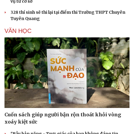
vụ từ cơ sở
328 thí sinh sẽ thi lại tại điểm thi Trường THPT Chuyên
Tuyên Quang
Văn hóa
Giải trí
VĂN HỌC
Sân khấu - Điện ảnh
Nghệ sĩ
Văn học
Thời trang
Âm nhạc
Sao Việt
Di sản
Cuốn sách giúp người bận rộn thoát khỏi vòng
xoáy kiệt sức
"Bẫy bản năng - Trực giác của bạn không đáng tin