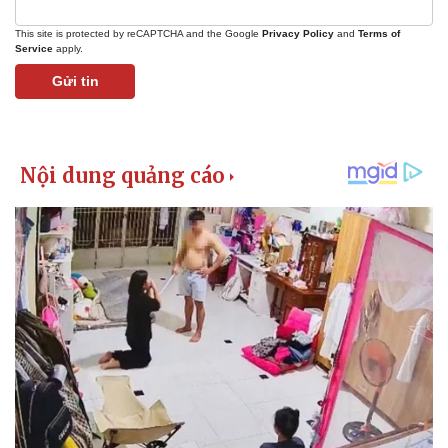
This site is protected by reCAPTCHA and the Google
Privacy Policy
and
Terms of
Service
apply.
Gửi tin