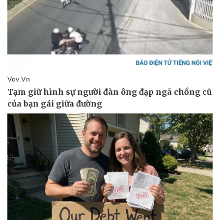
Thể thao
Ô tô - Xe máy
Bóng đá
Ô tô
Lịch thi đấu bóng đá
Xe máy
Thế giới thể thao
Tư vấn
eSports
Hậu trường