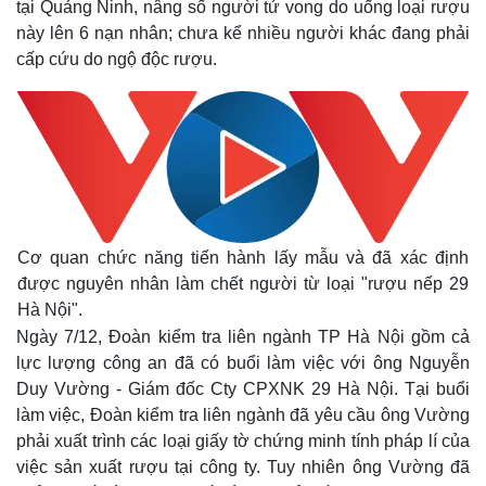
tại Quảng Ninh, nâng số người tử vong do uống loại rượu
này lên 6 nạn nhân; chưa kể nhiều người khác đang phải
cấp cứu do ngộ độc rượu.
Cơ quan chức năng tiến hành lấy mẫu và đã xác định
được nguyên nhân làm chết người từ loại "rượu nếp 29
Hà Nội".
Ngày 7/12, Đoàn kiểm tra liên ngành TP Hà Nội gồm cả
lực lượng công an đã có buổi làm việc với ông Nguyễn
Duy Vường - Giám đốc Cty CPXNK 29 Hà Nội. Tại buổi
làm việc, Đoàn kiểm tra liên ngành đã yêu cầu ông Vường
phải xuất trình các loại giấy tờ chứng minh tính pháp lí của
việc sản xuất rượu tại công ty. Tuy nhiên ông Vường đã