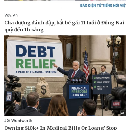
Pháp luật
Quân sự - Quốc phòng
Vụ án
Vũ khí
Tin nóng
Việt Nam
Tư vấn luật
Phân tích