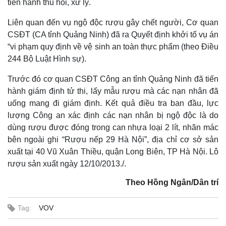
tiến hành thu hồi, xử lý.
Liên quan đến vụ ngộ độc rượu gây chết người, Cơ quan
CSĐT (CA tỉnh Quảng Ninh) đã ra Quyết định khởi tố vụ án
“vi phạm quy định về vệ sinh an toàn thực phẩm (theo Điều
244 Bộ Luật Hình sự).
Trước đó cơ quan CSĐT Công an tỉnh Quảng Ninh đã tiến
hành giám định tử thi, lấy mẫu rượu mà các nạn nhân đã
uống mang đi giám định. Kết quả điều tra ban đầu, lực
lượng Công an xác định các nạn nhân bị ngộ độc là do
dùng rượu được đóng trong can nhựa loại 2 lít, nhãn mác
bên ngoài ghi “Rượu nếp 29 Hà Nội”, địa chỉ cơ sở sản
xuất tại 40 Vũ Xuân Thiều, quận Long Biên, TP Hà Nội. Lô
rượu sản xuất ngày 12/10/2013./.
Theo Hồng Ngân/Dân trí
Tag:
VOV