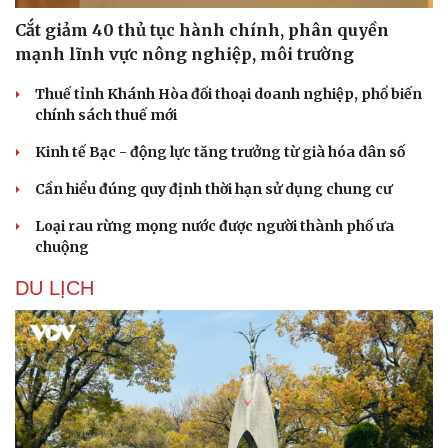
Cắt giảm 40 thủ tục hành chính, phân quyền
mạnh lĩnh vực nông nghiệp, môi trường
Thuế tỉnh Khánh Hòa đối thoại doanh nghiệp, phổ biến
chính sách thuế mới
Kinh tế Bạc - động lực tăng trưởng từ già hóa dân số
Sức khỏe
Đời sống
Dinh dưỡng - món ngon
Nhà đẹp
Cần hiểu đúng quy định thời hạn sử dụng chung cư
Cây thuốc
Blog
Loại rau rừng mọng nước được người thành phố ưa
Sản phụ khoa
Tình yêu - Gia đình
chuộng
Nhi khoa
Nam khoa
DU LỊCH
Làm đẹp - giảm cân
Phòng mạch online
Ăn sạch sống khỏe