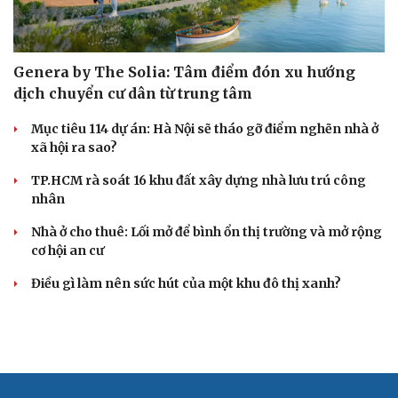
Genera by The Solia: Tâm điểm đón xu hướng
dịch chuyển cư dân từ trung tâm
Mục tiêu 114 dự án: Hà Nội sẽ tháo gỡ điểm nghẽn nhà ở
xã hội ra sao?
TP.HCM rà soát 16 khu đất xây dựng nhà lưu trú công
nhân
Nhà ở cho thuê: Lối mở để bình ổn thị trường và mở rộng
cơ hội an cư
Điều gì làm nên sức hút của một khu đô thị xanh?