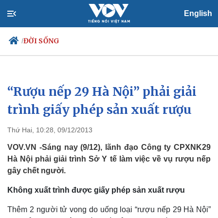
English
ĐỜI SỐNG
/
“Rượu nếp 29 Hà Nội” phải giải
Chính trị
Xã hội
Đảng
Tin 24h
trình giấy phép sản xuất rượu
Tổ chức nhân sự
Dự báo thời tiết
Quốc hội
Giáo dục
Thứ Hai, 10:28, 09/12/2013
Nhận diện sự thật
Dấu ấn VOV
Việc làm
VOV.VN -Sáng nay (9/12), lãnh đạo Công ty CPXNK29
Biển đảo
Hà Nội phải giải trình Sở Y tế làm việc về vụ rượu nếp
gây chết người.
Không xuất trình được giấy phép sản xuất rượu
Thêm 2 người tử vong do uống loại “rượu nếp 29 Hà Nội”