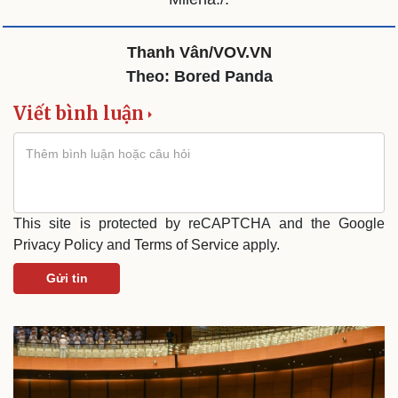
Văn hóa
Giải trí
Thanh Vân/VOV.VN
Sân khấu - Điện ảnh
Nghệ sĩ
Theo: Bored Panda
Văn học
Thời trang
Âm nhạc
Sao Việt
Viết bình luận
Di sản
This site is protected by reCAPTCHA and the Google
Privacy Policy
and
Terms of Service
apply.
Gửi tin