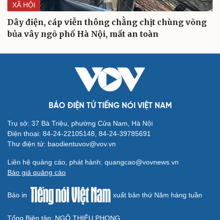
XÃ HỘI
Dây điện, cáp viễn thông chằng chịt chùng võng
bủa vây ngõ phố Hà Nội, mất an toàn
BÁO ĐIỆN TỬ TIẾNG NÓI VIỆT NAM
Trụ sở: 37 Bà Triệu, phường Cửa Nam, Hà Nội
Điện thoại: 84-24-22105148, 84-24-39785691
Thư điện tử: baodientuvov@vov.vn
Liên hệ quảng cáo, phát hành: quangcao@vovnews.vn
Báo giá quảng cáo
Báo in
xuất bản thứ Năm hàng tuần
Tổng Biên tập: NGÔ THIỆU PHONG