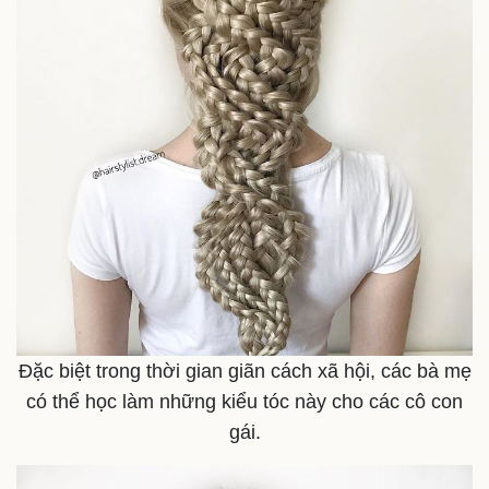
Pháp luật
Quân sự - Quốc phòng
Vụ án
Vũ khí
Tin nóng
Việt Nam
Tư vấn luật
Phân tích
Đặc biệt trong thời gian giãn cách xã hội, các bà mẹ
có thể học làm những kiểu tóc này cho các cô con
gái.