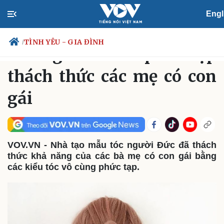
Engl
ĐỜI SỐNG
TÌNH YÊU - GIA ĐÌNH
Thứ Hai, 06:06, 09/08/2021
TÌNH YÊU - GIA ĐÌNH
/
Những kiểu tóc phức tạp
thách thức các mẹ có con
gái
Chính trị
Xã hội
Đảng
Tin 24h
Tổ chức nhân sự
Dự báo thời tiết
Quốc hội
Giáo dục
Nhận diện sự thật
Dấu ấn VOV
VOV.VN - Nhà tạo mẫu tóc người Đức đã thách
Việc làm
thức khả năng của các bà mẹ có con gái bằng
Biển đảo
các kiểu tóc vô cùng phức tạp.