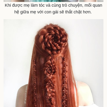
Khi được mẹ làm tóc và cùng trò chuyện, mối quan
hệ giữa mẹ với con gái sẽ thắt chặt hơn.
Thể thao
Ô tô - Xe máy
Bóng đá
Ô tô
Lịch thi đấu bóng đá
Xe máy
Thế giới thể thao
Tư vấn
eSports
Hậu trường