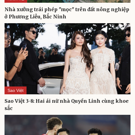
Du lịch
Podcast
Nhà xưởng trái phép "mọc" trên đất nông nghiệp
Tư vấn
Câu chuyện thời sự
ở Phương Liễu, Bắc Ninh
Săn Tour
Đọc truyện đêm khuya
check-in
Cửa sổ tình yêu
Kể chuyện cho bé
Hạt giống tâm hồn
Sao Việt
Sao Việt 3-8: Hai ái nữ nhà Quyền Linh cùng khoe
sắc