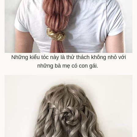
Kinh tế
Thị trường
Bất động sản
Giá vàng
Những kiểu tóc này là thử thách không nhỏ với
Khởi nghiệp
Tiêu dùng
những bà mẹ có con gái.
Tỷ giá
Chứng khoán
Giá cà phê