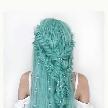
Thế giới
Multimedia
Quan sát
Video
Cuộc sống đó đây
Ảnh
Hồ sơ
E-Magazine
Infographic