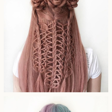
Sức khỏe
Đời sống
Dinh dưỡng - món ngon
Nhà đẹp
Cây thuốc
Blog
Sản phụ khoa
Tình yêu - Gia đình
Nhi khoa
Nam khoa
Làm đẹp - giảm cân
Phòng mạch online
Ăn sạch sống khỏe