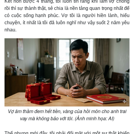
Kết hôn được 4 tháng, tôi luôn tin rằng khi làm vợ chồng
rồi thì sự thành thật, sẻ chia là nền tảng quan trọng nhất để
có cuộc sống hạnh phúc. Vợ tôi là người hiền lành, hiểu
chuyện, ít nhất là tôi đã luôn nghĩ như vậy suốt 2 năm yêu
nhau.
Vợ âm thầm đem hết tiền, vàng của hồi môn cho anh trai
vay mà không bảo với tôi. (Ảnh minh họa: AI)
Thế nhưng mới đây, tôi phải đối mặt với một sự thật khiến