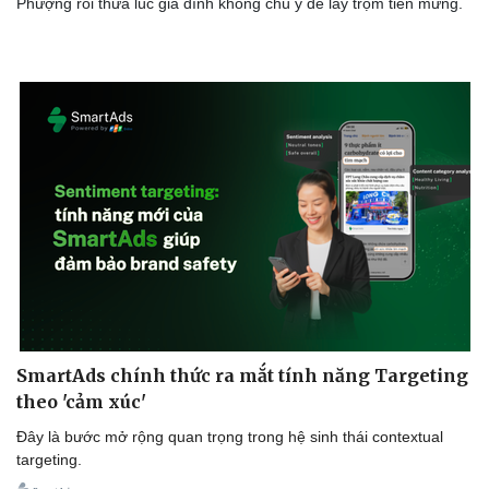
Phượng rồi thừa lúc gia đình không chú ý để lấy trộm tiền mừng.
Sức khỏe
Đời sống
SmartAds chính thức ra mắt tính năng Targeting
Dinh dưỡng - món ngon
Nhà đẹp
theo 'cảm xúc'
Cây thuốc
Blog
Sản phụ khoa
Tình yêu - Gia đình
Đây là bước mở rộng quan trọng trong hệ sinh thái contextual
Nhi khoa
targeting.
Nam khoa