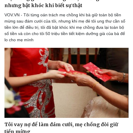
Doanh nghiệp
Công nghệ
nhưng bật khóc khi biết sự thật
Thông tin doanh nghiệp
Sành điệu
VOV.VN - Tôi từng oán trách mẹ chồng khi bà giữ toàn bộ tiền
Doanh nghiệp 24h
Tin Công nghệ
mừng sau đám cưới của tôi, nhưng khi mẹ đẻ tôi ung thư cần số
Doanh nhân
Trải nghiệm
tiền lớn để điều trị, tôi đã bật khóc khi mẹ chồng đưa lại toàn bộ
Vì cộng đồng
Chuyển đổi số
số tiền và còn cho tôi 50 triệu tiền tiết kiệm dưỡng già của bà để
lo cho mẹ mình
Tôi vay nợ để làm đám cưới, mẹ chồng đòi giữ
tiền mừng