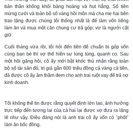
bản thân không khỏi bàng hoàng và hụt hẫng. Số tiền
mừng cưới và toàn bộ số vàng hồi môn mà cha mẹ hai bên
trao tặng được chúng tôi thống nhất là để làm vốn liếng
làm ăn và mua một căn chung cư trả góp; vợ là người cất
giữ.
Cuối tháng vừa rồi, tôi hỏi đến tiền để chuẩn bị góp vốn
cùng bạn bè thì vợ thể hiện sự lúng túng, quanh co. Sau
một hồi gặng hỏi, cô ấy mới bật khóc thú nhận rằng toàn
bộ số tài sản đó, trị giá gần 600 triệu đồng cả vàng cả tiền,
đã được cô ấy âm thầm đem cho anh trai ruột vay để trả nợ
kinh doanh.
Tôi không thể tin được rằng quyết định lớn lao, ảnh hưởng
trực tiếp đến tương lai của cả hai lại được vợ đưa ra lặng
lẽ như vậy. Điều đáng nói là anh trai cô ấy vốn có "phốt"
làm ăn bốc đồng.