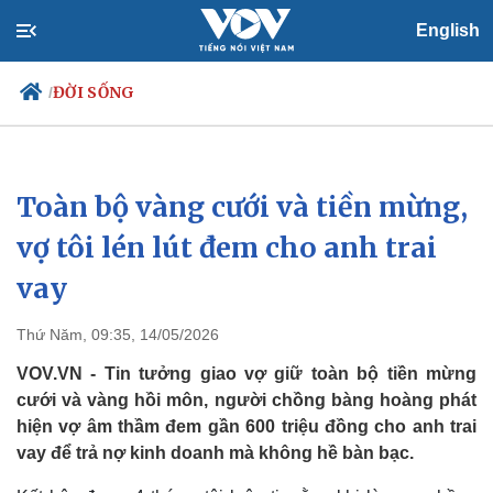
English
ĐỜI SỐNG
/
Toàn bộ vàng cưới và tiền mừng,
Chính trị
Xã hội
Đảng
Tin 24h
vợ tôi lén lút đem cho anh trai
Tổ chức nhân sự
Dự báo thời tiết
vay
Quốc hội
Giáo dục
Nhận diện sự thật
Dấu ấn VOV
Việc làm
Thứ Năm, 09:35, 14/05/2026
Biển đảo
VOV.VN - Tin tưởng giao vợ giữ toàn bộ tiền mừng
cưới và vàng hồi môn, người chồng bàng hoàng phát
hiện vợ âm thầm đem gần 600 triệu đồng cho anh trai
vay để trả nợ kinh doanh mà không hề bàn bạc.