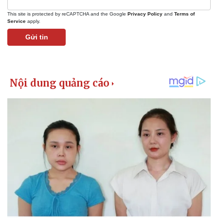
This site is protected by reCAPTCHA and the Google
Privacy Policy
and
Terms of
Service
apply.
Gửi tin
Pháp luật
Quân sự - Quốc phòng
Vụ án
Vũ khí
Tin nóng
Việt Nam
Tư vấn luật
Phân tích