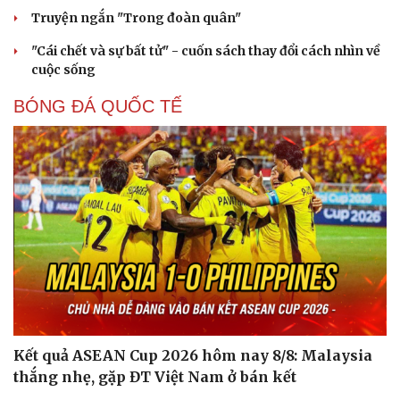
Truyện ngắn "Trong đoàn quân"
"Cái chết và sự bất tử" - cuốn sách thay đổi cách nhìn về
cuộc sống
BÓNG ĐÁ QUỐC TẾ
Du lịch
Podcast
Tư vấn
Câu chuyện thời sự
Săn Tour
Đọc truyện đêm khuya
check-in
Cửa sổ tình yêu
Kể chuyện cho bé
Hạt giống tâm hồn
Kết quả ASEAN Cup 2026 hôm nay 8/8: Malaysia
thắng nhẹ, gặp ĐT Việt Nam ở bán kết