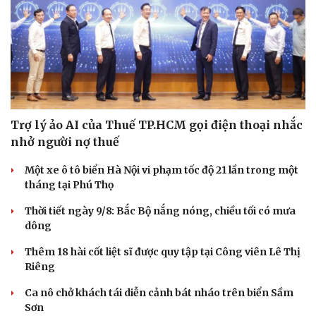
Trợ lý ảo AI của Thuế TP.HCM gọi điện thoại nhắc
nhở người nợ thuế
Một xe ô tô biển Hà Nội vi phạm tốc độ 21 lần trong một
tháng tại Phú Thọ
Thời tiết ngày 9/8: Bắc Bộ nắng nóng, chiều tối có mưa
dông
Thêm 18 hài cốt liệt sĩ được quy tập tại Công viên Lê Thị
Riêng
Ca nô chở khách tái diễn cảnh bát nháo trên biển Sầm
Sơn