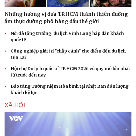
Những hương vị đưa TP.HCM thành thiên đường
ẩm thực đường phố hàng đầu thế giới
Nối đà tăng trưởng, du lịch Vĩnh Long hấp dẫn khách
quốc tế
Công nghiệp giải trí "chắp cánh" cho điểm đến du lịch
Gia Lai
Hội chợ Du lịch quốc tế TP.HCM 2026 có quy mô lớn nhất
từ trước đến nay
Văn hóa
Giải trí
Bảo tàng Tưởng niệm Hòa bình tại Nhật Bản đón lượng
Sân khấu - Điện ảnh
Nghệ sĩ
khách kỷ lục
Văn học
Thời trang
Âm nhạc
Sao Việt
XÃ HỘI
Di sản