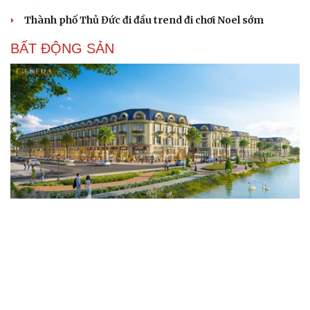
Thành phố Thủ Đức đi đầu trend đi chơi Noel sớm
BẤT ĐỘNG SẢN
Genera by The Solia: Tâm điểm đón xu hướng
dịch chuyển cư dân từ trung tâm
Mục tiêu 114 dự án: Hà Nội sẽ tháo gỡ điểm nghẽn nhà ở
xã hội ra sao?