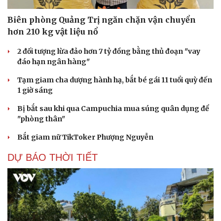
Biên phòng Quảng Trị ngăn chặn vận chuyển
hơn 210 kg vật liệu nổ
2 đối tượng lừa đảo hơn 7 tỷ đồng bằng thủ đoạn "vay
đáo hạn ngân hàng"
Tạm giam cha dượng hành hạ, bắt bé gái 11 tuổi quỳ đến
1 giờ sáng
Bị bắt sau khi qua Campuchia mua súng quân dụng để
"phòng thân"
Bắt giam nữ TikToker Phượng Nguyễn
DỰ BÁO THỜI TIẾT