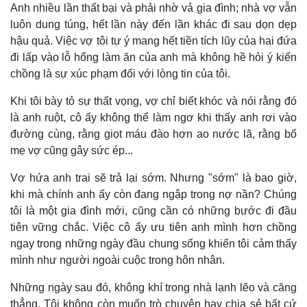
Anh nhiều lần thất bại và phải nhờ vả gia đình; nhà vợ vẫn
luôn dung túng, hết lần này đến lần khác đi sau dọn dẹp
hậu quả. Việc vợ tôi tự ý mang hết tiền tích lũy của hai đứa
đi lấp vào lỗ hổng làm ăn của anh mà không hề hỏi ý kiến
Thế giới
Multimedia
chồng là sự xúc phạm đối với lòng tin của tôi.
Quan sát
Video
Cuộc sống đó đây
Ảnh
Khi tôi bày tỏ sự thất vọng, vợ chỉ biết khóc và nói rằng đó
Hồ sơ
E-Magazine
là anh ruột, cô ấy không thể làm ngơ khi thấy anh rơi vào
Infographic
đường cùng, rằng giọt máu đào hơn ao nước lã, rằng bố
mẹ vợ cũng gây sức ép...
Vợ hứa anh trai sẽ trả lại sớm. Nhưng "sớm" là bao giờ,
khi mà chính anh ấy còn đang ngập trong nợ nần? Chúng
tôi là một gia đình mới, cũng cần có những bước đi đầu
tiên vững chắc. Việc cô ấy ưu tiên anh mình hơn chồng
ngay trong những ngày đầu chung sống khiến tôi cảm thấy
mình như người ngoài cuộc trong hôn nhân.
Những ngày sau đó, không khí trong nhà lạnh lẽo và căng
thẳng. Tôi không còn muốn trò chuyện hay chia sẻ bất cứ