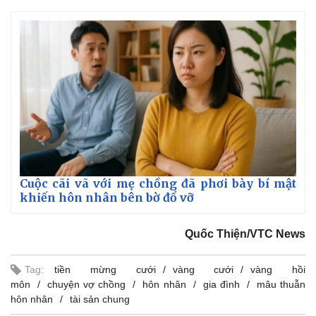
Cuộc cãi vã với mẹ chồng đã phơi bày bí mật
khiến hôn nhân bên bờ đổ vỡ
Quốc Thiện/VTC News
Tag:
tiền mừng cưới
vàng cưới
vàng hồi
môn
chuyện vợ chồng
hôn nhân
gia đình
mâu thuẫn
Kinh tế
Thị trường
hôn nhân
tài sản chung
Bất động sản
Giá vàng