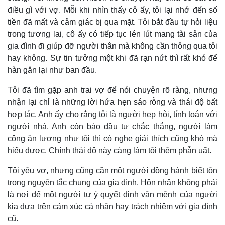
điều gì với vợ. Mỗi khi nhìn thấy cô ấy, tôi lại nhớ đến số
tiền đã mất và cảm giác bị qua mặt. Tôi bắt đầu tự hỏi liệu
trong tương lai, cô ấy có tiếp tục lén lút mang tài sản của
gia đình đi giúp đỡ người thân mà không cần thông qua tôi
hay không. Sự tin tưởng một khi đã rạn nứt thì rất khó để
hàn gắn lại như ban đầu.
Tôi đã tìm gặp anh trai vợ để nói chuyện rõ ràng, nhưng
nhận lại chỉ là những lời hứa hẹn sáo rỗng và thái độ bất
hợp tác. Anh ấy cho rằng tôi là người hẹp hòi, tính toán với
người nhà. Anh còn bảo đầu tư chắc thắng, người làm
công ăn lương như tôi thì có nghe giải thích cũng khó mà
hiểu được. Chính thái độ này càng làm tôi thêm phẫn uất.
Tôi yêu vợ, nhưng cũng cần một người đồng hành biết tôn
trọng nguyên tắc chung của gia đình. Hôn nhân không phải
là nơi để một người tự ý quyết định vận mệnh của người
kia dựa trên cảm xúc cá nhân hay trách nhiệm với gia đình
cũ.