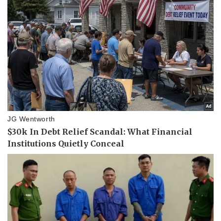
Thể thao
Ô tô - Xe máy
Bóng đá
Ô tô
Lịch thi đấu bóng đá
Xe máy
Thế giới thể thao
Tư vấn
eSports
Hậu trường