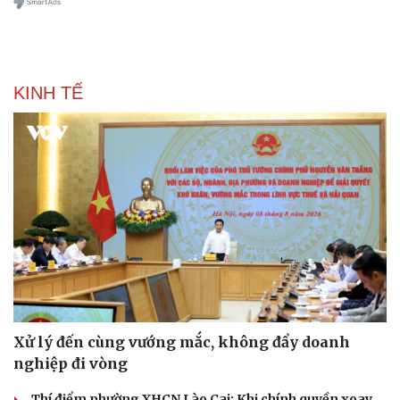
Làm đẹp - giảm cân
Phòng mạch online
Ăn sạch sống khỏe
KINH TẾ
Xử lý đến cùng vướng mắc, không đẩy doanh
nghiệp đi vòng
Thí điểm phường XHCN Lào Cai: Khi chính quyền xoay