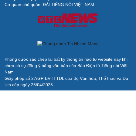
check-in
Cửa sổ tình yêu
Cơ quan chủ quản: ĐÀI TIẾNG NÓI VIỆT NAM
Kể chuyện cho bé
Hạt giống tâm hồn
Cải chính
Không được sao chép lại bất kỳ thông tin nào từ website này khi
chưa có sự đồng ý bằng văn bản của Báo Điện tử Tiếng nói Việt
Nam
Giấy phép số 27/GP-BVHTTDL của Bộ Văn hóa, Thể thao và Du
lịch cấp ngày 25/04/2025