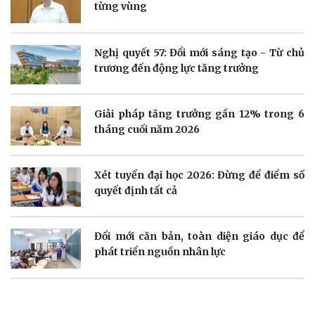
từng vùng
Doanh nghiệp
Công nghệ
Nghị quyết 57: Đổi mới sáng tạo - Từ chủ
Thông tin doanh nghiệp
Sành điệu
trương đến động lực tăng trưởng
Doanh nghiệp 24h
Tin Công nghệ
Doanh nhân
Trải nghiệm
Vì cộng đồng
Chuyển đổi số
Giải pháp tăng trưởng gần 12% trong 6
tháng cuối năm 2026
Xét tuyển đại học 2026: Đừng để điểm số
quyết định tất cả
Sức khỏe
Đời sống
Dinh dưỡng - món ngon
Nhà đẹp
Đổi mới căn bản, toàn diện giáo dục để
Cây thuốc
Blog
phát triển nguồn nhân lực
Sản phụ khoa
Tình yêu - Gia đình
Nhi khoa
Nam khoa
Làm đẹp - giảm cân
Phòng mạch online