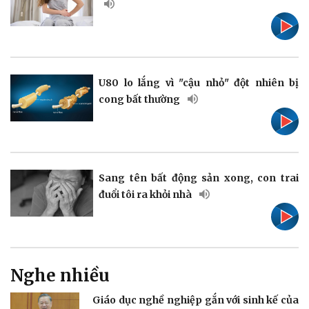
Pháp luật
Quân sự - Quốc phòng
Vụ án
Vũ khí
Tin nóng
Việt Nam
Tư vấn luật
Phân tích
U80 lo lắng vì "cậu nhỏ" đột nhiên bị
cong bất thường
Sang tên bất động sản xong, con trai
Thể thao
Ô tô - Xe máy
đuổi tôi ra khỏi nhà
Bóng đá
Ô tô
Lịch thi đấu bóng đá
Xe máy
Thế giới thể thao
Tư vấn
eSports
Hậu trường
Nghe nhiều
Giáo dục nghề nghiệp gắn với sinh kế của