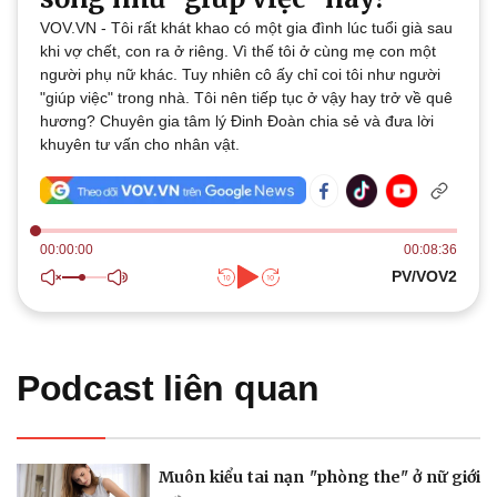
Thế giới
Multimedia
VOV.VN - Tôi rất khát khao có một gia đình lúc tuổi già sau
Quan sát
Video
khi vợ chết, con ra ở riêng. Vì thế tôi ở cùng mẹ con một
Cuộc sống đó đây
Ảnh
người phụ nữ khác. Tuy nhiên cô ấy chỉ coi tôi như người
Hồ sơ
E-Magazine
"giúp việc" trong nhà. Tôi nên tiếp tục ở vậy hay trở về quê
Infographic
hương? Chuyên gia tâm lý Đinh Đoàn chia sẻ và đưa lời
khuyên tư vấn cho nhân vật.
00:00:00
00:08:36
Kinh tế
Thị trường
PV/VOV2
Bất động sản
Giá vàng
Khởi nghiệp
Tiêu dùng
Tỷ giá
Chứng khoán
Podcast liên quan
Giá cà phê
Muôn kiểu tai nạn "phòng the" ở nữ giới