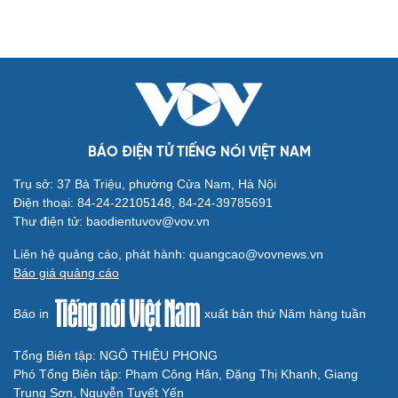
Ăn sạch sống khỏe
Văn hóa
Giải trí
BÁO ĐIỆN TỬ TIẾNG NÓI VIỆT NAM
Sân khấu - Điện ảnh
Nghệ sĩ
Trụ sở: 37 Bà Triệu, phường Cửa Nam, Hà Nội
Văn học
Thời trang
Điện thoại: 84-24-22105148, 84-24-39785691
Âm nhạc
Sao Việt
Thư điện tử: baodientuvov@vov.vn
Di sản
Liên hệ quảng cáo, phát hành: quangcao@vovnews.vn
Báo giá quảng cáo
Báo in
xuất bản thứ Năm hàng tuần
Du lịch
Podcast
Tổng Biên tập: NGÔ THIỆU PHONG
Tư vấn
Câu chuyện thời sự
Phó Tổng Biên tập: Phạm Công Hân, Đặng Thị Khanh, Giang
Săn Tour
Đọc truyện đêm khuya
Trung Sơn, Nguyễn Tuyết Yến