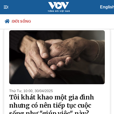
Englis
ĐỜI SỐNG
ĐỜI SỐNG
/
Chính trị
Xã hội
Đảng
Tin 24h
Tổ chức nhân sự
Dự báo thời tiết
Quốc hội
Giáo dục
Nhận diện sự thật
Dấu ấn VOV
Việc làm
Biển đảo
Thứ Tư, 10:00, 30/04/2025
Tôi khát khao một gia đình
nhưng có nên tiếp tục cuộc
sống như "giúp việc" này?