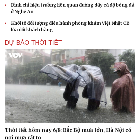
Đình chỉ hiệu trưởng liên quan đường dây cá độ bóng đá
ở Nghệ An
Khởi tố đối tượng điều hành phòng khám Việt Nhật CB
Du lịch
Podcast
lừa dối khách hàng
Tư vấn
Câu chuyện thời sự
Săn Tour
Đọc truyện đêm khuya
DỰ BÁO THỜI TIẾT
check-in
Cửa sổ tình yêu
Kể chuyện cho bé
Hạt giống tâm hồn
Thời tiết hôm nay 6/8: Bắc Bộ mưa lớn, Hà Nội có
nơi mưa rất to