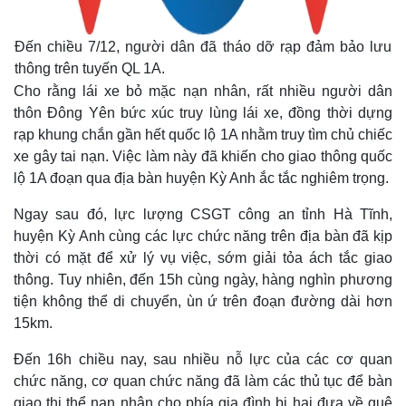
Đến chiều 7/12, người dân đã tháo dỡ rạp đảm bảo lưu
thông trên tuyến QL 1A.
Cho rằng lái xe bỏ mặc nạn nhân, rất nhiều người dân
thôn Đông Yên bức xúc truy lùng lái xe, đồng thời dựng
rạp khung chắn gần hết quốc lộ 1A nhằm truy tìm chủ chiếc
xe gây tai nạn. Việc làm này đã khiến cho giao thông quốc
lộ 1A đoạn qua địa bàn huyện Kỳ Anh ắc tắc nghiêm trọng.
Ngay sau đó, lực lượng CSGT công an tỉnh Hà Tĩnh,
huyện Kỳ Anh cùng các lực chức năng trên địa bàn đã kịp
thời có mặt để xử lý vụ việc, sớm giải tỏa ách tắc giao
thông. Tuy nhiên, đến 15h cùng ngày, hàng nghìn phương
tiện không thể di chuyển, ùn ứ trên đoạn đường dài hơn
15km.
Đến 16h chiều nay, sau nhiều nỗ lực của các cơ quan
chức năng, cơ quan chức năng đã làm các thủ tục để bàn
giao thi thể nạn nhân cho phía gia đình bị hại đưa về quê