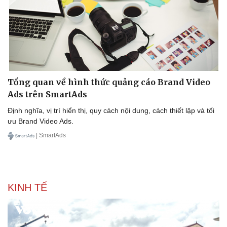
Doanh nghiệp
Công nghệ
Tổng quan về hình thức quảng cáo Brand Video
Thông tin doanh nghiệp
Sành điệu
Ads trên SmartAds
Doanh nghiệp 24h
Tin Công nghệ
Doanh nhân
Trải nghiệm
Định nghĩa, vị trí hiển thị, quy cách nội dung, cách thiết lập và tối
Vì cộng đồng
Chuyển đổi số
ưu Brand Video Ads.
| SmartAds
KINH TẾ