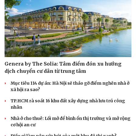
Genera by The Solia: Tâm điểm đón xu hướng
dịch chuyển cư dân từ trung tâm
Mục tiêu 114 dự án: Hà Nội sẽ tháo gỡ điểm nghẽn nhà ở
xã hội ra sao?
TP.HCM rà soát 16 khu đất xây dựng nhà lưu trú công
nhân
Nhà ở cho thuê: Lối mở để bình ổn thị trường và mở rộng
cơ hội an cư
Điều gì làm nên sức hút của một khu đô thị xanh?