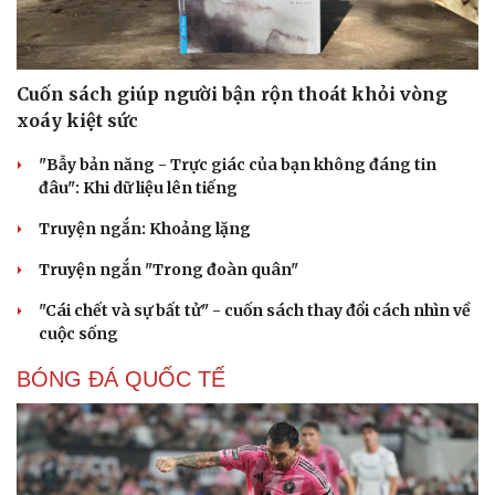
Cuốn sách giúp người bận rộn thoát khỏi vòng
xoáy kiệt sức
"Bẫy bản năng - Trực giác của bạn không đáng tin
đâu": Khi dữ liệu lên tiếng
Truyện ngắn: Khoảng lặng
Truyện ngắn "Trong đoàn quân"
"Cái chết và sự bất tử" - cuốn sách thay đổi cách nhìn về
Văn hóa
Giải trí
cuộc sống
Sân khấu - Điện ảnh
Nghệ sĩ
Văn học
Thời trang
BÓNG ĐÁ QUỐC TẾ
Âm nhạc
Sao Việt
Di sản