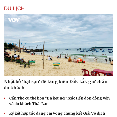
DU LỊCH
Nhặt bỏ 'hạt sạn' để làng biển Đắk Lắk giữ chân
du khách
Cần Thơ cụ thể hóa “Ba kết nối”, xúc tiến đón dòng vốn
và du khách Thái Lan
Sức khỏe
Đời sống
Dinh dưỡng - món ngon
Nhà đẹp
Ký kết hợp tác đăng cai Vòng chung kết Giải Vô địch
Cây thuốc
Blog