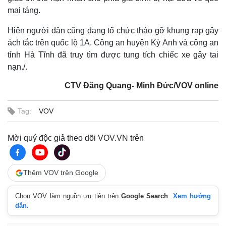
mai táng.
Thế giới
Multimedia
Quan sát
Video
Hiện người dân cũng đang tổ chức tháo gỡ khung rạp gây
Cuộc sống đó đây
Ảnh
ách tắc trên quốc lộ 1A. Công an huyện Kỳ Anh và công an
Hồ sơ
E-Magazine
tỉnh Hà Tĩnh đã truy tìm được tung tích chiếc xe gây tai
Infographic
nạn./.
CTV Đăng Quang- Minh Đức/VOV online
Tag:
VOV
Mời quý độc giả theo dõi VOV.VN trên
Thêm VOV trên Google
Chọn VOV làm nguồn ưu tiên trên
Google Search
.
Xem hướng
dẫn.