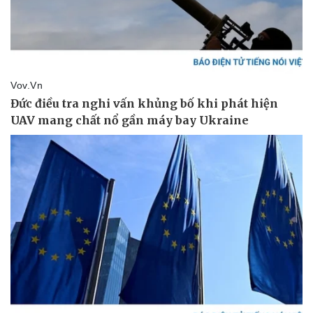
Pháp luật
Quân sự - Quốc phòng
Vụ án
Vũ khí
Tin nóng
Việt Nam
Tư vấn luật
Phân tích