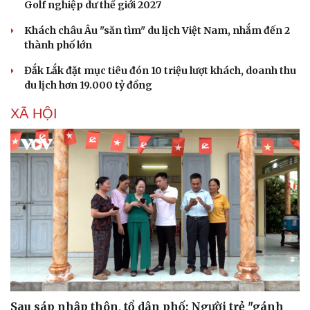
Golf nghiệp dư thế giới 2027
Sản phụ khoa
Tình yêu - Gia đình
Nhi khoa
Khách châu Âu "săn tìm" du lịch Việt Nam, nhắm đến 2
Nam khoa
thành phố lớn
Làm đẹp - giảm cân
Phòng mạch online
Đắk Lắk đặt mục tiêu đón 10 triệu lượt khách, doanh thu
Ăn sạch sống khỏe
du lịch hơn 19.000 tỷ đồng
XÃ HỘI
Sau sáp nhập thôn, tổ dân phố: Người trẻ "gánh