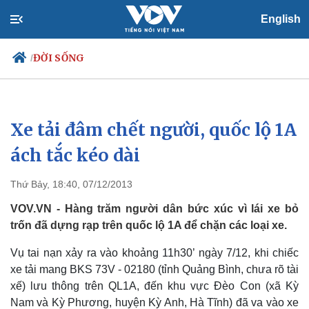
English
ĐỜI SỐNG
/
Xe tải đâm chết người, quốc lộ 1A
Chính trị
Xã hội
Đảng
Tin 24h
ách tắc kéo dài
Tổ chức nhân sự
Dự báo thời tiết
Quốc hội
Giáo dục
Thứ Bảy, 18:40, 07/12/2013
Nhận diện sự thật
Dấu ấn VOV
Việc làm
VOV.VN - Hàng trăm người dân bức xúc vì lái xe bỏ
Biển đảo
trốn đã dựng rạp trên quốc lộ 1A để chặn các loại xe.
Vụ tai nạn xảy ra vào khoảng 11h30’ ngày 7/12, khi chiếc
xe tải mang BKS 73V - 02180 (tỉnh Quảng Bình, chưa rõ tài
xế) lưu thông trên QL1A, đến khu vực Đèo Con (xã Kỳ
Nam và Kỳ Phương, huyện Kỳ Anh, Hà Tĩnh) đã va vào xe