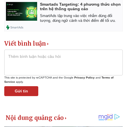
Smartads Targeting: 4 phương thức chọn
trên hệ thống quảng cáo
SmartAds tập trung vào việc nhắm đúng đối
tượng, đúng ngữ cảnh và thời điểm để tối ưu.
Viết bình luận
This site is protected by reCAPTCHA and the Google
Privacy Policy
and
Terms of
Kinh tế
Thị trường
Service
apply.
Bất động sản
Giá vàng
Gửi tin
Khởi nghiệp
Tiêu dùng
Tỷ giá
Chứng khoán
Giá cà phê