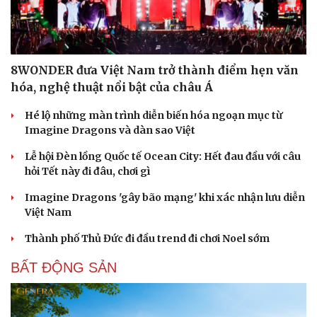
8WONDER đưa Việt Nam trở thành điểm hẹn văn
hóa, nghệ thuật nổi bật của châu Á
Hé lộ những màn trình diễn biến hóa ngoạn mục từ
Imagine Dragons và dàn sao Việt
Lễ hội Đèn lồng Quốc tế Ocean City: Hết đau đầu với câu
hỏi Tết này đi đâu, chơi gì
Imagine Dragons 'gây bão mạng' khi xác nhận lưu diễn
Việt Nam
Thành phố Thủ Đức đi đầu trend đi chơi Noel sớm
Cải chính
BẤT ĐỘNG SẢN