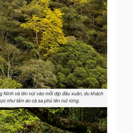
Doanh nghiệp 24h
Tin Công nghệ
Doanh nhân
Trải nghiệm
ì cộng đồng
Chuyển đổi số
u lịch
Podcast
Tư vấn
Câu chuyện thời sự
Săn Tour
Đọc truyện đêm khuya
heck-in
Cửa sổ tình yêu
Kể chuyện cho bé
Hạt giống tâm hồn
g Ninh và lên núi vào mỗi dịp đầu xuân, du khách
ực như tấm áo cà sa phủ lên núi rừng.