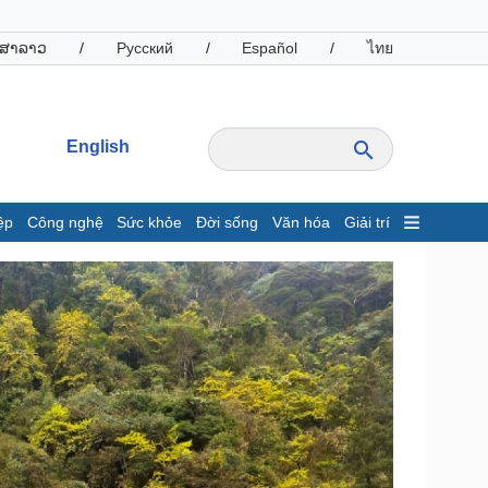
ສາລາວ
/
Русский
/
Español
/
ไทย
English
ệp
Công nghệ
Sức khỏe
Đời sống
Văn hóa
Giải trí
inh tế
Thị trường
ất động sản
Giá vàng
hởi nghiệp
Tiêu dùng
Tỷ giá
Chứng khoán
Giá cà phê
oanh nghiệp
Công nghệ
hông tin doanh nghiệp
Sành điệu