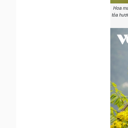
Hoa mai
tỏa hươ