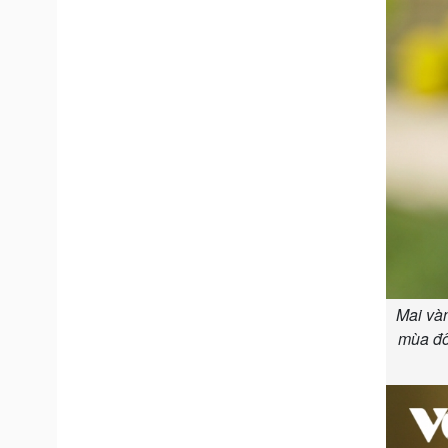
Mai vàn
mùa đô