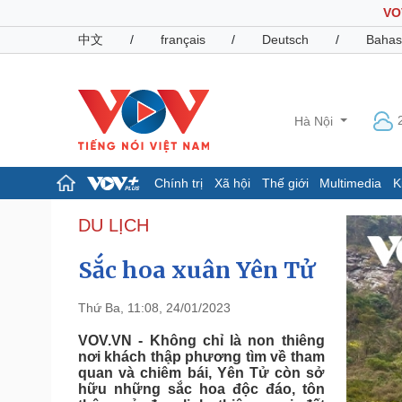
VO
中文
/
français
/
Deutsch
/
Bahas
Hà Nội
Chính trị
Xã hội
Thế giới
Multimedia
K
Chính trị
Xã hội
DU LỊCH
Đảng
Tin 24h
Sắc hoa xuân Yên Tử
Tổ chức nhân sự
Dự báo thời tiết
Quốc hội
Giáo dục
Nhận diện sự thật
Dấu ấn VOV
Thứ Ba, 11:08, 24/01/2023
Việc làm
Biển đảo
VOV.VN - Không chỉ là non thiêng
nơi khách thập phương tìm về tham
Pháp luật
Quân sự - Quốc phòng
quan và chiêm bái, Yên Tử còn sở
hữu những sắc hoa độc đáo, tôn
Vụ án
Vũ khí