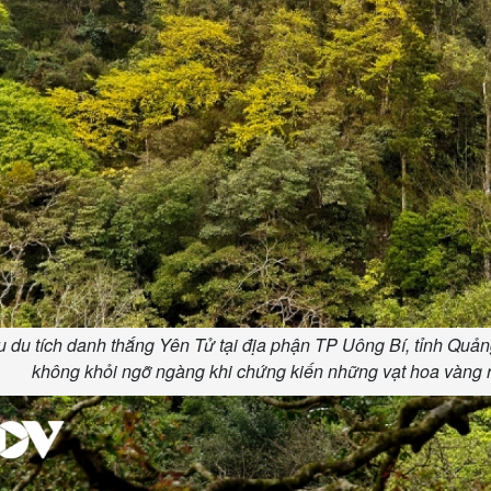
Lịch thi đấu bóng đá
Xe máy
Thế giới thể thao
Tư vấn
eSports
V
Hậu trường
Văn hóa
Giải trí
D
Sân khấu - Điện ảnh
Nghệ sĩ
Văn học
Thời trang
Âm nhạc
Sao Việt
c
Di sản
u du tích danh thắng Yên Tử tại địa phận TP Uông Bí, tỉnh Quản
không khỏi ngỡ ngàng khi chứng kiến những vạt hoa vàng r