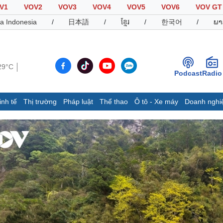
V1
VOV2
VOV3
VOV4
VOV5
VOV6
VOV GT
a Indonesia
/
日本語
/
ខ្មែរ
/
한국어
/
ພາ
29°C
Podcast
Radio
inh tế
Thị trường
Pháp luật
Thể thao
Ô tô - Xe máy
Doanh nghi
Thế giới
Multimedia
K
Quan sát
Video
B
Cuộc sống đó đây
Ảnh
K
Hồ sơ
E-Magazine
Infographic
Thể thao
Ô tô - Xe máy
D
Bóng đá
Ô tô
T