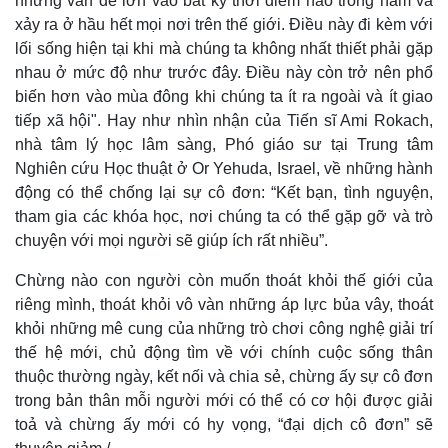
những vấn đề lớn vào bất kỳ thời điểm nào trong năm và
xảy ra ở hầu hết mọi nơi trên thế giới. Điều này đi kèm với
lối sống hiện tại khi mà chúng ta không nhất thiết phải gặp
nhau ở mức độ như trước đây. Điều này còn trở nên phổ
biến hơn vào mùa đông khi chúng ta ít ra ngoài và ít giao
tiếp xã hội". Hay như nhìn nhận của Tiến sĩ Ami Rokach,
nhà tâm lý học lâm sàng, Phó giáo sư tại Trung tâm
Nghiên cứu Học thuật ở Or Yehuda, Israel, về những hành
động có thể chống lại sự cô đơn: “Kết bạn, tình nguyện,
tham gia các khóa học, nơi chúng ta có thể gặp gỡ và trò
chuyện với mọi người sẽ giúp ích rất nhiều”.
Chừng nào con người còn muốn thoát khỏi thế giới của
riêng mình, thoát khỏi vô vàn những áp lực bủa vây, thoát
khỏi những mê cung của những trò chơi công nghệ giải trí
Văn hóa
Giải trí
thế hệ mới, chủ động tìm về với chính cuộc sống thân
Sân khấu - Điện ảnh
Nghệ sĩ
thuộc thường ngày, kết nối và chia sẻ, chừng ấy sự cô đơn
Văn học
Thời trang
Âm nhạc
Sao Việt
trong bản thân mỗi người mới có thể có cơ hội được giải
Di sản
toả và chừng ấy mới có hy vọng, “đại dịch cô đơn” sẽ