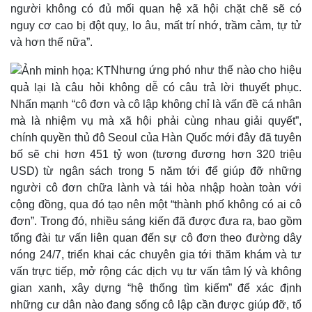
người không có đủ mối quan hệ xã hội chặt chẽ sẽ có
nguy cơ cao bị đột quỵ, lo âu, mất trí nhớ, trầm cảm, tự tử
Thể thao
Ô tô - Xe máy
và hơn thế nữa”.
Bóng đá
Ô tô
Lịch thi đấu bóng đá
Xe máy
Nhưng ứng phó như thế nào cho hiệu
Thế giới thể thao
Tư vấn
quả lại là câu hỏi không dễ có câu trả lời thuyết phục.
eSports
Hậu trường
Nhấn mạnh “cô đơn và cô lập không chỉ là vấn đề cá nhân
mà là nhiệm vụ mà xã hội phải cùng nhau giải quyết”,
chính quyền thủ đô Seoul của Hàn Quốc mới đây đã tuyên
bố sẽ chi hơn 451 tỷ won (tương đương hơn 320 triệu
USD) từ ngân sách trong 5 năm tới để giúp đỡ những
người cô đơn chữa lành và tái hòa nhập hoàn toàn với
cộng đồng, qua đó tạo nên một “thành phố không có ai cô
đơn”. Trong đó, nhiều sáng kiến đã được đưa ra, bao gồm
tổng đài tư vấn liên quan đến sự cô đơn theo đường dây
nóng 24/7, triển khai các chuyên gia tới thăm khám và tư
vấn trực tiếp, mở rộng các dịch vụ tư vấn tâm lý và không
gian xanh, xây dựng “hệ thống tìm kiếm” để xác định
những cư dân nào đang sống cô lập cần được giúp đỡ, tổ