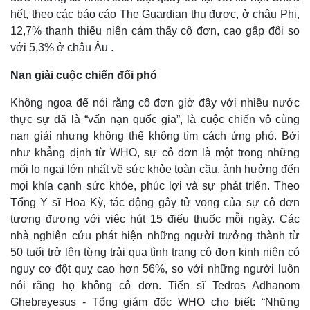
Vụ án
Vũ khí
hết, theo các báo cáo The Guardian thu được, ở châu Phi,
Tin nóng
Việt Nam
12,7% thanh thiếu niên cảm thấy cô đơn, cao gấp đôi so
Tư vấn luật
Phân tích
với 5,3% ở châu Âu .
Nan giải cuộc chiến đối phó
Không ngoa để nói rằng cô đơn giờ đây với nhiều nước
thực sự đã là “vấn nạn quốc gia”, là cuộc chiến vô cùng
nan giải nhưng không thể không tìm cách ứng phó. Bởi
như khẳng định từ WHO, sự cô đơn là một trong những
mối lo ngại lớn nhất về sức khỏe toàn cầu, ảnh hưởng đến
mọi khía cạnh sức khỏe, phúc lợi và sự phát triển. Theo
Tổng Y sĩ Hoa Kỳ, tác động gây tử vong của sự cô đơn
tương đương với việc hút 15 điếu thuốc mỗi ngày. Các
nhà nghiên cứu phát hiện những người trưởng thành từ
50 tuổi trở lên từng trải qua tình trạng cô đơn kinh niên có
nguy cơ đột quỵ cao hơn 56%, so với những người luôn
nói rằng họ không cô đơn. Tiến sĩ Tedros Adhanom
Ghebreyesus - Tổng giám đốc WHO cho biết: “Những