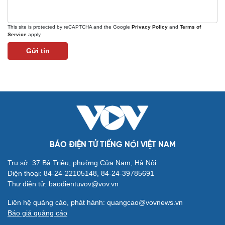
check-in
Cửa sổ tình yêu
Kể chuyện cho bé
This site is protected by reCAPTCHA and the Google
Privacy Policy
and
Terms of
Hạt giống tâm hồn
Service
apply.
Gửi tin
BÁO ĐIỆN TỬ TIẾNG NÓI VIỆT NAM
Trụ sở: 37 Bà Triệu, phường Cửa Nam, Hà Nội
Điện thoại: 84-24-22105148, 84-24-39785691
Thư điện tử: baodientuvov@vov.vn
Liên hệ quảng cáo, phát hành: quangcao@vovnews.vn
Báo giá quảng cáo