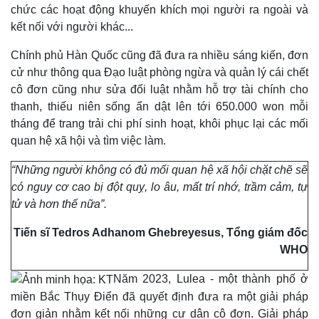
chức các hoạt động khuyến khích mọi người ra ngoài và
kết nối với người khác...
Chính phủ Hàn Quốc cũng đã đưa ra nhiều sáng kiến, đơn
cử như thông qua Đạo luật phòng ngừa và quản lý cái chết
Doanh nghiệp
Công nghệ
cô đơn cũng như sửa đổi luật nhằm hỗ trợ tài chính cho
Thông tin doanh nghiệp
Sành điệu
thanh, thiếu niên sống ẩn dật lên tới 650.000 won mỗi
Doanh nghiệp 24h
Tin Công nghệ
tháng để trang trải chi phí sinh hoạt, khôi phục lại các mối
Doanh nhân
Trải nghiệm
quan hệ xã hội và tìm việc làm.
Vì cộng đồng
Chuyển đổi số
“Những người không có đủ mối quan hệ xã hội chặt chẽ sẽ
có nguy cơ cao bị đột quỵ, lo âu, mất trí nhớ, trầm cảm, tự
tử và hơn thế nữa”.
Tiến sĩ Tedros Adhanom Ghebreyesus, Tổng giám đốc
WHO
Năm 2023, Lulea - một thành phố ở
miền Bắc Thụy Điển đã quyết định đưa ra một giải pháp
đơn giản nhằm kết nối những cư dân cô đơn. Giải pháp