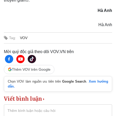
thuyên giảm./.
Hà Anh
Hà Anh
Tag:
VOV
Mời quý độc giả theo dõi VOV.VN trên
Thêm VOV trên Google
Chọn VOV làm nguồn ưu tiên trên
Google Search
.
Xem hướng
dẫn.
Viết bình luận
Du lịch
Podcast
Tư vấn
Câu chuyện thời sự
Săn Tour
Đọc truyện đêm khuya