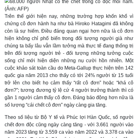
Trên thế giới hiện nay, những trường hợp khốn khổ vì
chứng cô đơn hành hạ như bà Hiroko Hatagimi đã không
còn là sự hiếm. Điều đáng quan ngại hơn nữa là cô đơn
hiện không chỉ phổ biến trong đối tượng người già như
chúng ta bấy lâu vẫn lầm tưởng mà thực tế đang thống trị
trên đối tượng người trẻ - đối tượng những tưởng cuộc
sống chỉ mới hiện diện những nụ cười hồn nhiên. Một
cuộc khảo sát toàn cầu do Meta-Gallup thực hiện trên 142
quốc gia năm 2013 cho thấy có tới 24% người từ 15 tuổi
trở lên cho biết họ cảm thấy “rất cô đơn” hoặc “khá cô
đơn?”; tương đương tỷ lệ cứ 4 người trưởng thành thì có
gần 1 người cảm thấy cô đơn. Đáng báo động hơn nữa là
số lượng “cái chết cô đơn” ngày càng gia tăng.
Kinh tế
Thị trường
Theo số liệu từ Bộ Y tế và Phúc lợi Hàn Quốc, số người
Bất động sản
Giá vàng
chết đơn độc cũng ngày càng tăng - với 3.661 người vào
Khởi nghiệp
Tiêu dùng
Tỷ giá
năm 2023 tăng từ 3.559 ca vào năm 2022 và 3.378 ca vào
Chứng khoán