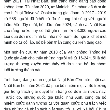
năm 2021. Tại Nhật Bản, tình trạng cũng đáng báo động
Giá cà phê
không kém. Từ năm 2020, tờ Mainichi Shimbun đã đưa tin
cho biết tại Tokyo và Osaka trong giai đoạn từ 2017 - 2019
có 538 người đã “chết cô đơn” trong khi sống với người
thân. Mới đây nhất, hồi đầu năm 2024, cảnh sát Nhật Bản
cho rằng nước này có thể ghi nhận tới 68.000 người cao
tuổi qua đời một mình tại nhà mỗi năm. Số người chết một
mình do tự cô lập, bỏ bê bản thân cũng dự kiến tăng cao.
Một nghiên cứu từ năm 2018 của Văn phòng Thống kê
Quốc gia Anh cho thấy những người trẻ từ 16-24 tuổi là đối
tượng thường xuyên cảm thấy cô đơn hơn bất kỳ nhóm
tuổi trưởng thành nào.
Tình trạng đáng quan ngại tại Nhật Bản đến mức, nội các
Nhật Bản hồi năm 2021 đã phải bổ nhiệm một vị Bộ trưởng
giữ trọng trách giải quyết tình trạng cô đơn tại nước này.
Trước đó, những quốc gia khác, như Anh, cũng đã bổ
nhiệm chức danh tương tự với quan chức phụ trách việc
Pháp luật
Quân sự - Quốc phòng
đưa những cá nhân tách biệt quay trở lại với xã hội. Chưa