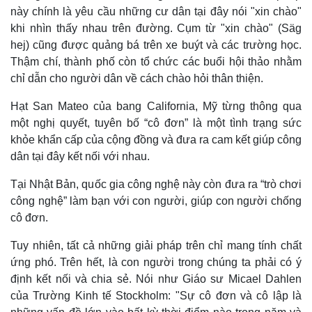
này chính là yêu cầu những cư dân tại đây nói "xin chào"
khi nhìn thấy nhau trên đường. Cụm từ "xin chào" (Säg
hej) cũng được quảng bá trên xe buýt và các trường học.
Thậm chí, thành phố còn tổ chức các buổi hội thảo nhằm
chỉ dẫn cho người dân về cách chào hỏi thân thiện.
Hạt San Mateo của bang California, Mỹ từng thông qua
một nghị quyết, tuyên bố “cô đơn” là một tình trạng sức
Sức khỏe
Đời sống
khỏe khẩn cấp của cộng đồng và đưa ra cam kết giúp công
Dinh dưỡng - món ngon
Nhà đẹp
dân tại đây kết nối với nhau.
Cây thuốc
Blog
Sản phụ khoa
Tình yêu - Gia đình
Tại Nhật Bản, quốc gia công nghệ này còn đưa ra “trò chơi
Nhi khoa
công nghệ” làm bạn với con người, giúp con người chống
Nam khoa
cô đơn.
Làm đẹp - giảm cân
Phòng mạch online
Tuy nhiên, tất cả những giải pháp trên chỉ mang tính chất
Ăn sạch sống khỏe
ứng phó. Trên hết, là con người trong chúng ta phải có ý
định kết nối và chia sẻ. Nói như Giáo sư Micael Dahlen
của Trường Kinh tế Stockholm: "Sự cô đơn và cô lập là