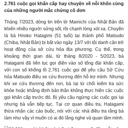
2.761 cuộc gọi khẩn cấp hay chuyện về nỗi khốn cùng
của những người mắc chứng cô đơn
Tháng 7/2023, dòng tin trên tờ Mainichi của Nhật Bản đã
khiến nhiều người sửng sốt, rồi chạnh lòng xót xa. Chuyện
là bà Hiroko Hatagimi (51 tuổi) tại thành phố Matsudo
(Chiba, Nhật Bản) bị bắt vào ngày 13/7 với tội danh cản trở
hoạt động của sở cứu hỏa địa phương. Cụ thể, trong
khoảng thời gian dài, từ tháng 8/2020 - 5/2023, bà
Hatagami đã liên tục gọi điện vào số tổng đài khẩn cấp,
với con số khổng lồ 2.761 cuộc gọi để yêu cầu Sở Cứu
hỏa Matsudo điều xe cứu thương đến hỗ trợ mình. Nhưng
khi xe cứu thương đến nơi, bà lại từ chối kiểm tra sức
Thế giới
Multimedia
khỏe hoặc khẳng định bản thân không thực hiện các cuộc
Quan sát
Video
gọi khẩn cấp trước đó. Bị yêu cầu ngừng các cuộc gọi lại
Cuộc sống đó đây
Ảnh
Hồ sơ
E-Magazine
nhưng bà vẫn tiếp tục. Tại cơ quan điều tra, Hatagami
Infographic
thừa nhận các cáo buộc, nói với các nhà điều tra rằng bà
làm như vậy vì muốn có ai đó lắng nghe và quan tâm mình.