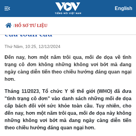
English
Cô đơn: 'Đại dịch' chưa có lối ra
HỒ SƠ TƯ LIỆU
/
của toàn cầu
Thứ Năm, 10:25, 12/12/2024
Đến nay, hơn một năm trôi qua, mối đe dọa về tình
Chính trị
Xã hội
trạng cô đơn không những không vơi bớt mà đang
Đảng
Tin 24h
ngày càng diễn tiến theo chiều hướng đáng quan ngại
Tổ chức nhân sự
Dự báo thời tiết
Quốc hội
Giáo dục
hơn.
Nhận diện sự thật
Dấu ấn VOV
Việc làm
Tháng 11/2023, Tổ chức Y tế thế giới (WHO)
đã đưa
Biển đảo
"tình trạng cô đơn"
vào danh sách những mối đe dọa
cấp bách đối với sức khỏe toàn cầu. Tuy nhiên, cho
đến nay, hơn một năm trôi qua, mối đe dọa này không
những không vơi bớt mà đang ngày càng diễn tiến
theo chiều hướng đáng quan ngại hơn.