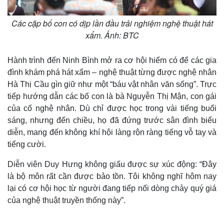
Các cặp bố con có dịp lần đầu trải nghiệm nghệ thuật hát
xẩm. Ảnh: BTC
Hành trình đến Ninh Bình mở ra cơ hội hiếm có để các gia
đình khám phá hát xẩm – nghệ thuật từng được nghệ nhân
Hà Thị Cầu gìn giữ như một “báu vật nhân văn sống”. Trực
tiếp hướng dẫn các bố con là bà Nguyễn Thị Mận, con gái
của cố nghệ nhân. Dù chỉ được học trong vài tiếng buổi
sáng, nhưng đến chiều, họ đã đứng trước sân đình biểu
diễn, mang đến không khí hội làng rộn ràng tiếng vỗ tay và
tiếng cười.
Diễn viên Duy Hưng không giấu được sự xúc động: “Đây
là bộ môn rất cần được bảo tồn. Tôi không nghĩ hôm nay
lại có cơ hội học từ người đang tiếp nối dòng chảy quý giá
của nghệ thuật truyền thống này”.