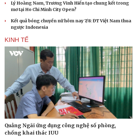
Lý Hoàng Nam, Trương Vinh Hiển tạo chung kết trong
mơ tại Ho Chi Minh City Open?
Kết quả bóng chuyền nữ hôm nay 7/8: ĐT Việt Nam thua
ngược Indonesia
KINH TẾ
Du lịch
Podcast
Tư vấn
Câu chuyện thời sự
Săn Tour
Đọc truyện đêm khuya
Quảng Ngãi ứng dụng công nghệ số phòng,
check-in
Cửa sổ tình yêu
chống khai thác IUU
Kể chuyện cho bé