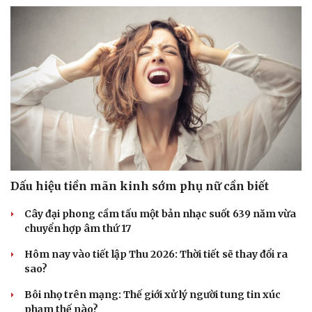
Sức khỏe
Đời sống
Dinh dưỡng - món ngon
Nhà đẹp
Cây thuốc
Blog
Sản phụ khoa
Tình yêu - Gia đình
Nhi khoa
Nam khoa
Dấu hiệu tiền mãn kinh sớm phụ nữ cần biết
Làm đẹp - giảm cân
Phòng mạch online
Cây đại phong cầm tấu một bản nhạc suốt 639 năm vừa
Ăn sạch sống khỏe
chuyển hợp âm thứ 17
Hôm nay vào tiết lập Thu 2026: Thời tiết sẽ thay đổi ra
sao?
Bôi nhọ trên mạng: Thế giới xử lý người tung tin xúc
phạm thế nào?