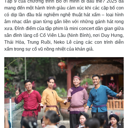
Tập 9 của chương trình Bố ơi mình đi đâu thế? 2025 đã
mang đến một hành trình giàu cảm xúc khi các cặp bố con
có dịp lần đầu trải nghiệm nghệ thuật hát xẩm – loại hình
âm nhạc dân gian từng gắn liền với những gánh hát rong
xưa. Đỉnh điểm của tập phim là mini concert dân gian giữa
sân đình làng cổ Cố Viên Lầu (Ninh Bình), nơi Duy Hưng,
Thái Hòa, Trung Ruồi, Neko Lê cùng các con trình diễn
xẩm trong sự cổ vũ nồng nhiệt của khán giả.