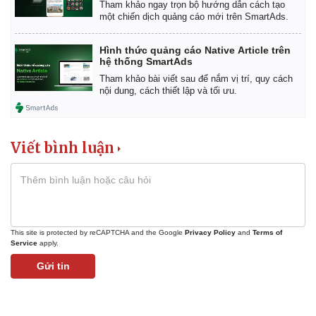
Tham khảo ngay trọn bộ hướng dẫn cách tạo
một chiến dịch quảng cáo mới trên SmartAds.
Hình thức quảng cáo Native Article trên
hệ thống SmartAds
Tham khảo bài viết sau để nắm vị trí, quy cách
nội dung, cách thiết lập và tối ưu.
Viết bình luận
This site is protected by reCAPTCHA and the Google
Privacy Policy
and
Terms of
Service
apply.
Gửi tin
Pháp luật
Quân sự - Quốc phòng