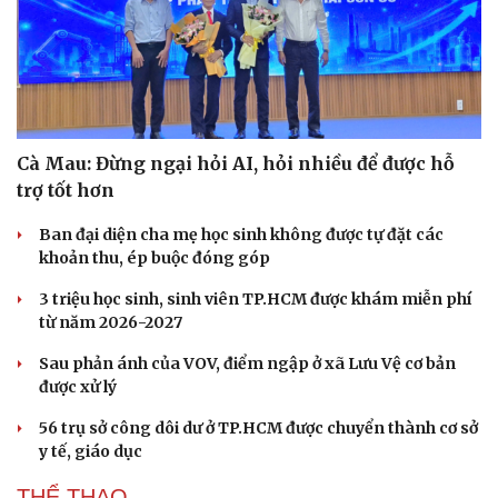
Cà Mau: Đừng ngại hỏi AI, hỏi nhiều để được hỗ
trợ tốt hơn
Ban đại diện cha mẹ học sinh không được tự đặt các
khoản thu, ép buộc đóng góp
3 triệu học sinh, sinh viên TP.HCM được khám miễn phí
từ năm 2026-2027
Sau phản ánh của VOV, điểm ngập ở xã Lưu Vệ cơ bản
được xử lý
56 trụ sở công dôi dư ở TP.HCM được chuyển thành cơ sở
y tế, giáo dục
THỂ THAO