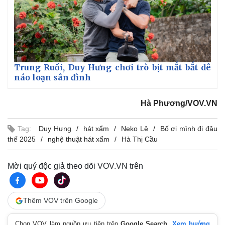
Giá cà phê
Trung Ruồi, Duy Hưng chơi trò bịt mắt bắt dê
náo loạn sân đình
Hà Phương/VOV.VN
Tag:
Duy Hưng
hát xẩm
Neko Lê
Bố ơi mình đi đâu
thế 2025
nghệ thuật hát xẩm
Hà Thị Cầu
Mời quý độc giả theo dõi VOV.VN trên
Thêm VOV trên Google
Chọn VOV làm nguồn ưu tiên trên
Google Search
.
Xem hướng