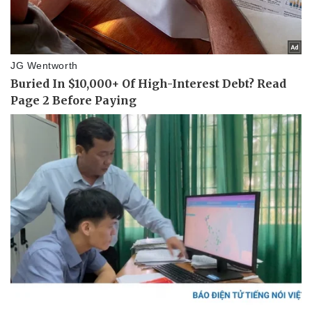
Thể thao
Ô tô - Xe máy
Bóng đá
Ô tô
Lịch thi đấu bóng đá
Xe máy
Thế giới thể thao
Tư vấn
eSports
Hậu trường