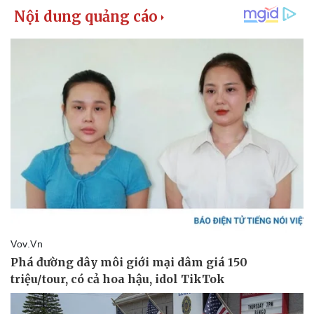
Vụ án
Vũ khí
Tin nóng
Việt Nam
Tư vấn luật
Phân tích