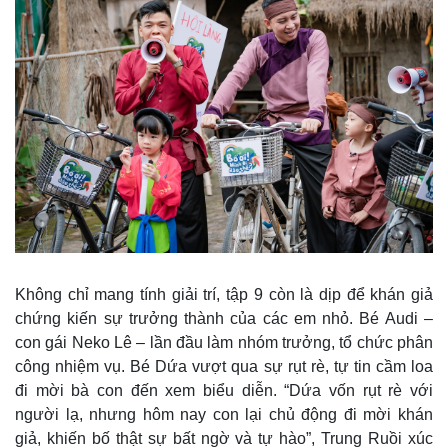
Không chỉ mang tính giải trí, tập 9 còn là dịp để khán giả
chứng kiến sự trưởng thành của các em nhỏ. Bé Audi –
con gái Neko Lê – lần đầu làm nhóm trưởng, tổ chức phân
công nhiệm vụ. Bé Dứa vượt qua sự rụt rè, tự tin cầm loa
đi mời bà con đến xem biểu diễn. “Dứa vốn rụt rè với
người lạ, nhưng hôm nay con lại chủ động đi mời khán
giả, khiến bố thật sự bất ngờ và tự hào”, Trung Ruồi xúc