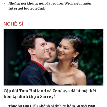
Những nơi không nên đặt router Wi-Fi nếu muốn
Internet luôn ổn định
NGHỆ SĨ
Cặp đôi Tom Holland và Zendaya đã bí mật kết
hôn tại dinh thự ở Surrey?
Thực hư Lưu Hiểu Khánh bị tình cũ kém 38 tuổi vượt