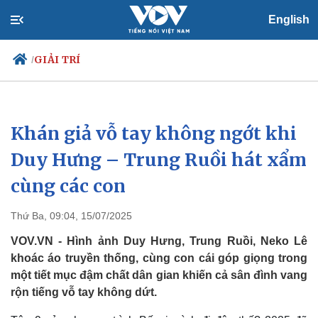
English
GIẢI TRÍ
/
Khán giả vỗ tay không ngớt khi
Chính trị
Xã hội
Đảng
Tin 24h
Duy Hưng – Trung Ruồi hát xẩm
Tổ chức nhân sự
Dự báo thời tiết
cùng các con
Quốc hội
Giáo dục
Nhận diện sự thật
Dấu ấn VOV
Việc làm
Thứ Ba, 09:04, 15/07/2025
Biển đảo
VOV.VN - Hình ảnh Duy Hưng, Trung Ruồi, Neko Lê
khoác áo truyền thống, cùng con cái góp giọng trong
một tiết mục đậm chất dân gian khiến cả sân đình vang
rộn tiếng vỗ tay không dứt.