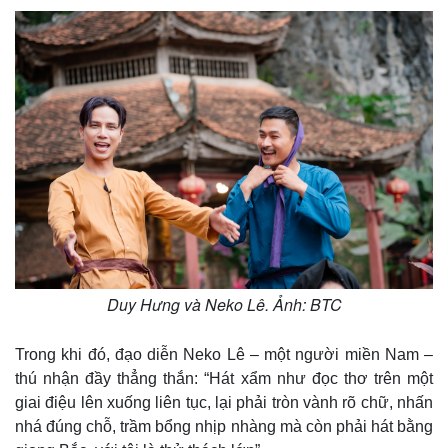
Thế giới
Multimedia
Duy Hưng và Neko Lê. Ảnh: BTC
Quan sát
Video
Cuộc sống đó đây
Ảnh
Trong khi đó, đạo diễn Neko Lê – một người miền Nam –
Hồ sơ
E-Magazine
thú nhận đầy thẳng thắn: “Hát xẩm như đọc thơ trên một
Infographic
giai điệu lên xuống liên tục, lại phải tròn vành rõ chữ, nhấn
nhá đúng chỗ, trầm bổng nhịp nhàng mà còn phải hát bằng