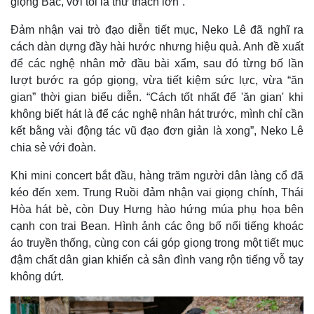
giọng Bắc, với tôi là thử thách lớn”.
Đảm nhận vai trò đạo diễn tiết mục, Neko Lê đã nghĩ ra
cách dàn dựng đầy hài hước nhưng hiệu quả. Anh đề xuất
để các nghệ nhân mở đầu bài xẩm, sau đó từng bố lần
lượt bước ra góp giọng, vừa tiết kiệm sức lực, vừa “ăn
gian” thời gian biểu diễn. “Cách tốt nhất để 'ăn gian' khi
không biết hát là để các nghệ nhân hát trước, mình chỉ cần
kết bằng vài động tác vũ đạo đơn giản là xong”, Neko Lê
chia sẻ với đoàn.
Khi mini concert bắt đầu, hàng trăm người dân làng cổ đã
kéo đến xem. Trung Ruồi đảm nhận vai giọng chính, Thái
Hòa hát bè, còn Duy Hưng hào hứng múa phụ họa bên
cạnh con trai Bean. Hình ảnh các ông bố nổi tiếng khoác
áo truyền thống, cùng con cái góp giọng trong một tiết mục
đậm chất dân gian khiến cả sân đình vang rộn tiếng vỗ tay
không dứt.