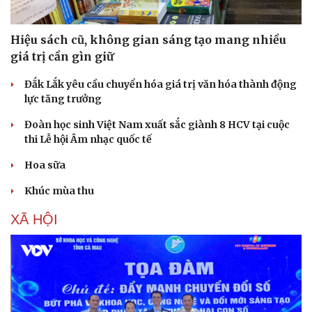
Hiệu sách cũ, không gian sáng tạo mang nhiều
giá trị cần gìn giữ
Đắk Lắk yêu cầu chuyển hóa giá trị văn hóa thành động
lực tăng trưởng
Đoàn học sinh Việt Nam xuất sắc giành 8 HCV tại cuộc
thi Lễ hội Âm nhạc quốc tế
Hoa sữa
Khúc mùa thu
Văn hóa
Giải trí
XÃ HỘI
Sân khấu - Điện ảnh
Nghệ sĩ
Văn học
Thời trang
Âm nhạc
Sao Việt
Di sản