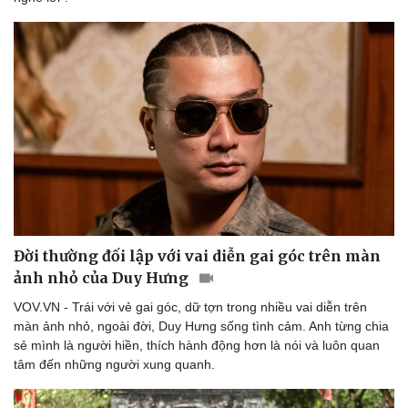
Doanh nghiệp
Công nghệ
Thông tin doanh nghiệp
Sành điệu
Doanh nghiệp 24h
Tin Công nghệ
Doanh nhân
Trải nghiệm
Vì cộng đồng
Chuyển đổi số
Đời thường đối lập với vai diễn gai góc trên màn
ảnh nhỏ của Duy Hưng
VOV.VN - Trái với vẻ gai góc, dữ tợn trong nhiều vai diễn trên
màn ảnh nhỏ, ngoài đời, Duy Hưng sống tình cảm. Anh từng chia
sẻ mình là người hiền, thích hành động hơn là nói và luôn quan
tâm đến những người xung quanh.