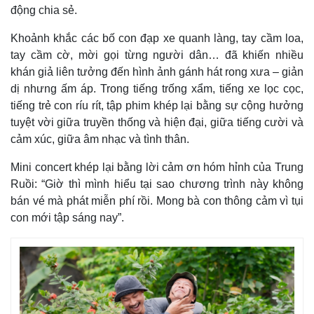
động chia sẻ.
Khoảnh khắc các bố con đạp xe quanh làng, tay cầm loa,
tay cầm cờ, mời gọi từng người dân… đã khiến nhiều
khán giả liên tưởng đến hình ảnh gánh hát rong xưa – giản
dị nhưng ấm áp. Trong tiếng trống xẩm, tiếng xe lọc cọc,
tiếng trẻ con ríu rít, tập phim khép lại bằng sự cộng hưởng
tuyệt vời giữa truyền thống và hiện đại, giữa tiếng cười và
cảm xúc, giữa âm nhạc và tình thân.
Mini concert khép lại bằng lời cảm ơn hóm hỉnh của Trung
Ruồi: “Giờ thì mình hiểu tại sao chương trình này không
bán vé mà phát miễn phí rồi. Mong bà con thông cảm vì tụi
con mới tập sáng nay”.
Kinh tế
Thị trường
Bất động sản
Giá vàng
Khởi nghiệp
Tiêu dùng
Tỷ giá
Chứng khoán