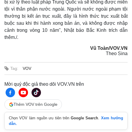
bị xử lý theo luật pháp Trung Quốc và sẽ không được miễn
tội vì thân phận nước ngoài. Người nước ngoài phạm tội
thường bị kết án trục xuất, đây là hình thức trục xuất bắt
buộc sau khi thi hành xong bản án, và không được nhập
cảnh trong vòng 10 năm", Nhật báo Bắc Kinh trích dẫn
Thế giới
Multimedia
thêm./.
Quan sát
Video
Cuộc sống đó đây
Ảnh
Vũ Toàn/VOV.VN
Theo Sina
Hồ sơ
E-Magazine
Infographic
Tag:
VOV
Mời quý độc giả theo dõi VOV.VN trên
Thêm VOV trên Google
Chọn VOV làm nguồn ưu tiên trên
Google Search
.
Xem hướng
dẫn.