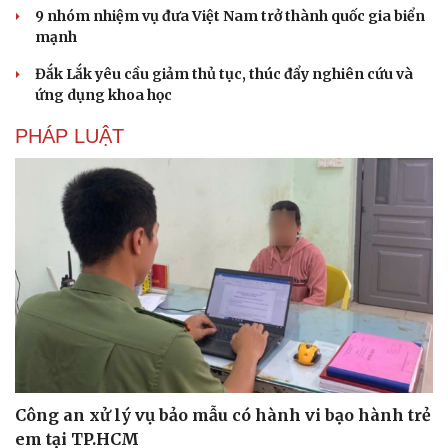
9 nhóm nhiệm vụ đưa Việt Nam trở thành quốc gia biển
mạnh
Đắk Lắk yêu cầu giảm thủ tục, thúc đẩy nghiên cứu và
ứng dụng khoa học
PHÁP LUẬT
Du lịch
Podcast
Tư vấn
Câu chuyện thời sự
Săn Tour
Đọc truyện đêm khuya
check-in
Cửa sổ tình yêu
Kể chuyện cho bé
Hạt giống tâm hồn
Công an xử lý vụ bảo mẫu có hành vi bạo hành trẻ
em tại TP.HCM