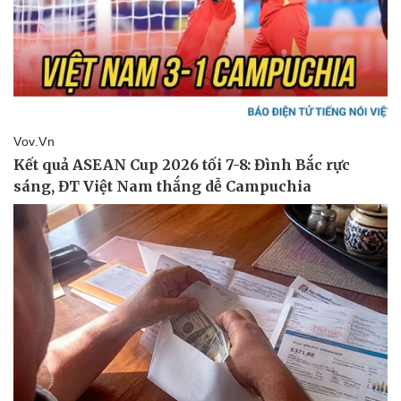
Pháp luật
Quân sự - Quốc phòng
Vụ án
Vũ khí
Tin nóng
Việt Nam
Tư vấn luật
Phân tích