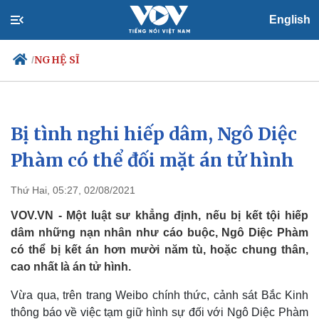
English
NGHỆ SĨ
/
Bị tình nghi hiếp dâm, Ngô Diệc
Chính trị
Xã hội
Đảng
Tin 24h
Phàm có thể đối mặt án tử hình
Tổ chức nhân sự
Dự báo thời tiết
Quốc hội
Giáo dục
Thứ Hai, 05:27, 02/08/2021
Nhận diện sự thật
Dấu ấn VOV
Việc làm
VOV.VN - Một luật sư khẳng định, nếu bị kết tội hiếp
Biển đảo
dâm những nạn nhân như cáo buộc, Ngô Diệc Phàm
có thể bị kết án hơn mười năm tù, hoặc chung thân,
cao nhất là án tử hình.
Vừa qua, trên trang Weibo chính thức, cảnh sát Bắc Kinh
thông báo về việc tạm giữ hình sự đối với Ngô Diệc Phàm