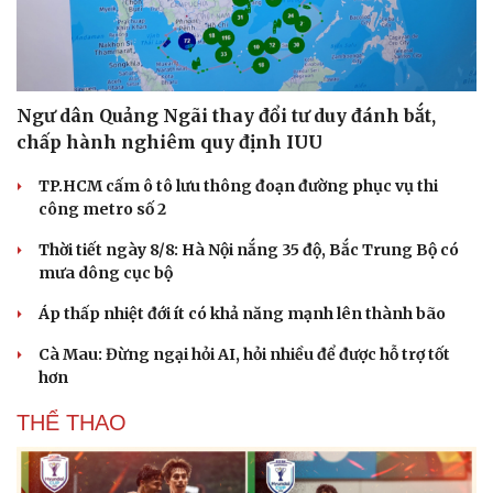
Ngư dân Quảng Ngãi thay đổi tư duy đánh bắt,
chấp hành nghiêm quy định IUU
TP.HCM cấm ô tô lưu thông đoạn đường phục vụ thi
công metro số 2
Thời tiết ngày 8/8: Hà Nội nắng 35 độ, Bắc Trung Bộ có
mưa dông cục bộ
Áp thấp nhiệt đới ít có khả năng mạnh lên thành bão
Cà Mau: Đừng ngại hỏi AI, hỏi nhiều để được hỗ trợ tốt
hơn
THỂ THAO
Văn hóa
Giải trí
Sân khấu - Điện ảnh
Nghệ sĩ