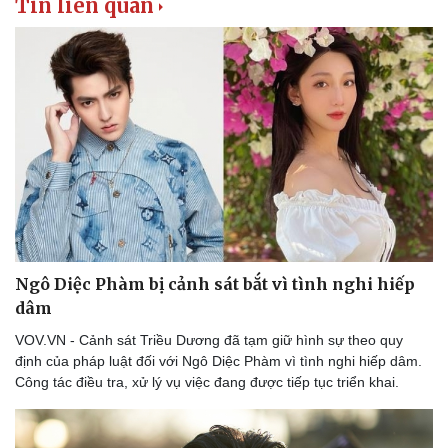
Tin liên quan
Thể thao
Ô tô - Xe máy
Bóng đá
Ô tô
Lịch thi đấu bóng đá
Xe máy
Thế giới thể thao
Tư vấn
Ngô Diệc Phàm bị cảnh sát bắt vì tình nghi hiếp
eSports
dâm
Hậu trường
VOV.VN - Cảnh sát Triều Dương đã tạm giữ hình sự theo quy
định của pháp luật đối với Ngô Diệc Phàm vì tình nghi hiếp dâm.
Công tác điều tra, xử lý vụ việc đang được tiếp tục triển khai.