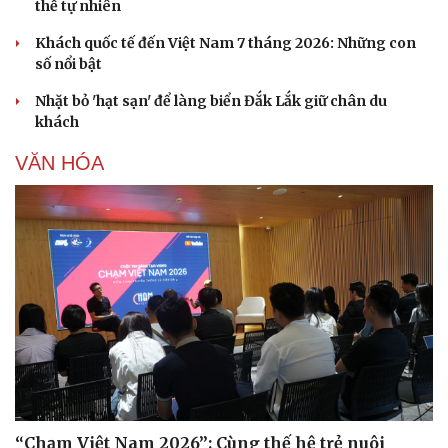
thế tự nhiên
Dinh dưỡng - món ngon
Nhà đẹp
Khách quốc tế đến Việt Nam 7 tháng 2026: Những con
Cây thuốc
Blog
số nổi bật
Sản phụ khoa
Tình yêu - Gia đình
Nhi khoa
Nhặt bỏ 'hạt sạn' để làng biển Đắk Lắk giữ chân du
Nam khoa
khách
Làm đẹp - giảm cân
Phòng mạch online
VĂN HÓA
Ăn sạch sống khỏe
“Chạm Việt Nam 2026”: Cùng thế hệ trẻ nuôi