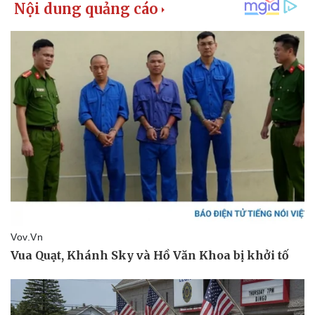
Bất động sản
Giá vàng
Khởi nghiệp
Tiêu dùng
Tỷ giá
Chứng khoán
Giá cà phê