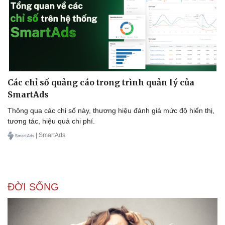
Doanh nghiệp
Công nghệ
Thông tin doanh nghiệp
Sành điệu
Doanh nghiệp 24h
Tin Công nghệ
Các chỉ số quảng cáo trong trình quản lý của
Doanh nhân
Trải nghiệm
SmartAds
Vì cộng đồng
Chuyển đổi số
Thông qua các chỉ số này, thương hiệu đánh giá mức độ hiển thị,
tương tác, hiệu quả chi phí.
| SmartAds
ĐỜI SỐNG