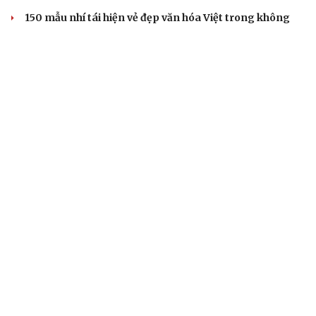
150 mẫu nhí tái hiện vẻ đẹp văn hóa Việt trong không
gian phố cổ Hoa Lư
Lương Thùy Linh, Ý Nhi làm vedette trên sàn diễn phủ 4
tấn lúa
Biển xanh, vỏ sò và hàng trăm mẫu nhí tạo nên sàn
diễn đặc biệt ở Nha Trang
H'Hen Niê tỏa sáng như nữ thần trong màn kết show
của NTK Thảo Nguyễn
SAO VIỆT