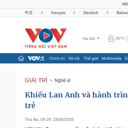
VO
中文
/
français
/
Deutsch
/
Bahas
30°C
Hà Nội
Chính trị
Xã hội
Thế giới
Multimedia
K
Chính trị
Xã hội
Đảng
Tin 24h
GIẢI TRÍ
Nghệ sĩ
Tổ chức nhân sự
Dự báo thời tiết
Quốc hội
Giáo dục
Khiếu Lan Anh và hành trìn
Nhận diện sự thật
Dấu ấn VOV
Việc làm
trẻ
Biển đảo
Pháp luật
Quân sự - Quốc phòng
Thứ Ba, 09:29, 23/06/2026
Vụ án
Vũ khí