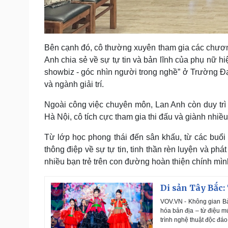
Bên cạnh đó, cô thường xuyên tham gia các chương t
Anh chia sẻ về sự tự tin và bản lĩnh của phụ nữ h
showbiz - góc nhìn người trong nghề” ở Trường Đạ
và ngành giải trí.
Ngoài công việc chuyên môn, Lan Anh còn duy trì 
Hà Nội, cô tích cực tham gia thi đấu và giành nhiều
Từ lớp học phong thái đến sân khấu, từ các buổi
thông điệp về sự tự tin, tinh thần rèn luyện và ph
nhiều bạn trẻ trên con đường hoàn thiện chính mìn
Di sản Tây Bắc:
VOV.VN - Không gian Bả
hóa bản địa – từ điệu m
trình nghệ thuật độc đáo