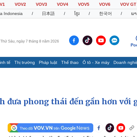
V1
VOV2
VOV3
VOV4
VOV5
VOV6
VOV GT
a Indonesia
/
日本語
/
ខ្មែរ
/
한국어
/
ພາ
Thứ Sáu, ngày 7 tháng 8 năm 2026
Po
inh tế
Thị trường
Pháp luật
Thể thao
Ô tô - Xe máy
Doanh nghi
Thế giới
Multimedia
K
Quan sát
Video
B
Cuộc sống đó đây
Ảnh
K
Hồ sơ
E-Magazine
h đưa phong thái đến gần hơn với g
Infographic
Thể thao
Ô tô - Xe máy
D
Bóng đá
Ô tô
T