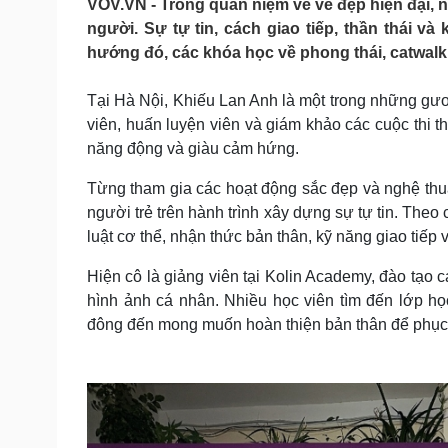
VOV.VN - Trong quan niệm về vẻ đẹp hiện đại, n
Tin nóng
Việt Nam
người. Sự tự tin, cách giao tiếp, thần thái 
Tư vấn luật
Phân tích
hướng đó, các khóa học về phong thái, catwalk 
Tại Hà Nội, Khiếu Lan Anh là một trong những gươn
Sức khỏe
Đời sống
viên, huấn luyện viên và giám khảo các cuộc thi t
Dinh dưỡng - món ngon
Nhà đẹp
năng động và giàu cảm hứng.
Cây thuốc
Blog
Sản phụ khoa
Tình yêu - Gia đình
Từng tham gia các hoạt động sắc đẹp và nghệ thu
Nhi khoa
người trẻ trên hành trình xây dựng sự tự tin. Theo
Nam khoa
luật cơ thể, nhận thức bản thân, kỹ năng giao tiế
Làm đẹp - giảm cân
Phòng mạch online
Hiện cô là giảng viên tại Kolin Academy, đào tạo 
Ăn sạch sống khỏe
hình ảnh cá nhân. Nhiều học viên tìm đến lớp học
Cải chính
đông đến mong muốn hoàn thiện bản thân để phục v