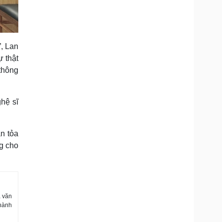
”, Lan
ự thật
thông
hệ sĩ
n tỏa
ng cho
a văn
 hành