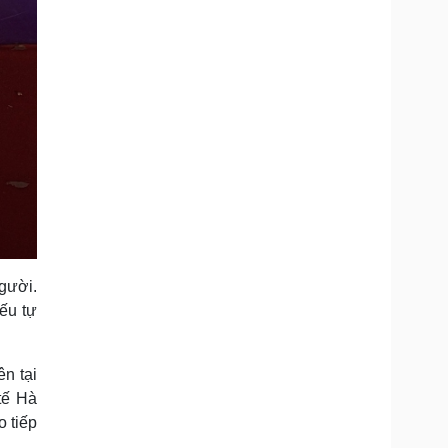
gười.
ếu tự
n tại
tế Hà
o tiếp