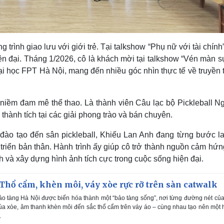
rình giao lưu với giới trẻ. Tại talkshow “Phụ nữ với tài chính
iện đại. Tháng 1/2026, cô là khách mời tại talkshow “Vén màn s
i học FPT Hà Nội, mang đến nhiều góc nhìn thực tế về truyền 
niềm đam mê thể thao. Là thành viên Câu lạc bộ Pickleball Ng
 thành tích tại các giải phong trào và bán chuyên.
 đào tạo đến sân pickleball, Khiếu Lan Anh đang từng bước la
át triển bản thân. Hành trình ấy giúp cô trở thành nguồn cảm hứ
h và xây dựng hình ảnh tích cực trong cuộc sống hiện đại.
 Thổ cẩm, khèn môi, váy xòe rực rỡ trên sàn catwalk
o tàng Hà Nội được biến hóa thành một “bảo tàng sống”, nơi từng đường nét củ
úa xòe, âm thanh khèn môi đến sắc thổ cẩm trên váy áo – cùng nhau tạo nên một
.