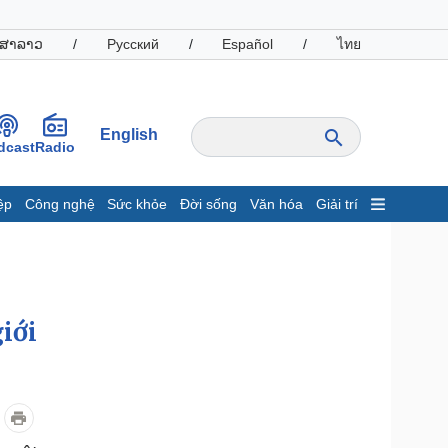
ສາລາວ
/
Русский
/
Español
/
ไทย
English
dcast
Radio
ệp
Công nghệ
Sức khỏe
Đời sống
Văn hóa
Giải trí
inh tế
Thị trường
ất động sản
Giá vàng
hởi nghiệp
Tiêu dùng
Tỷ giá
iới
Chứng khoán
Giá cà phê
oanh nghiệp
Công nghệ
hông tin doanh nghiệp
Sành điệu