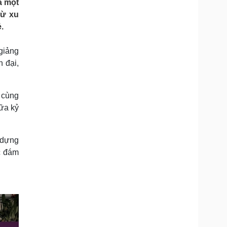
a một
Doanh nghiệp 24h
Tin Công nghệ
Từ xu
Doanh nhân
Trải nghiệm
.
ì cộng đồng
Chuyển đổi số
 giảng
u lịch
Podcast
n đại,
Tư vấn
Câu chuyện thời sự
Săn Tour
Đọc truyện đêm khuya
heck-in
Cửa sổ tình yêu
 cùng
Kể chuyện cho bé
iữa kỷ
Hạt giống tâm hồn
y dựng
c đám