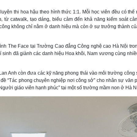
luyện thi hoa hậu theo hình thức 1:1. Mỗi học viên đều có th
ợp, từ catwalk, tạo dáng, biểu cảm đến khả năng kiểm soát cả
 công không chỉ nằm ở danh hiệu mà còn ở sự trưởng thành củ
rình The Face tại Trường Cao đẳng Công nghệ cao Hà Nội tron
hí sinh đã giành các danh hiệu Hoa khôi, Nam vương cùng nhiều
 Lan Anh còn đưa các kỹ năng phong thái vào môi trường công 
 đề “Tác phong chuyên nghiệp nơi công sở” cho nhân sự văn 
“Người giáo viên hạnh phúc” tại một số trường mầm non ở Hà N