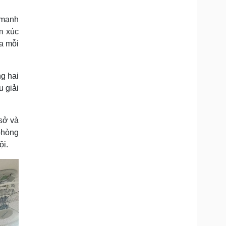
ế mạnh
m xúc
a mỗi
g hai
 giải
sở và
phòng
ội.