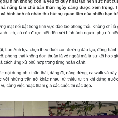
goại hình không còn là yếu tố duy nhất tạo nên sức hút củ
Lịch thi đấu bóng đá
Xe máy
và khả năng làm chủ bản thân ngày càng được xem trọng. 
Thế giới thể thao
Tư vấn
và hình ảnh cá nhân thu hút sự quan tâm của nhiều bạn trẻ
eSports
V
Hậu trường
g mặt nổi bật trong lĩnh vực đào tạo phong thái. Không chỉ là
Văn hóa
Giải trí
D
hanh lịch, cô còn được biết đến với hình ảnh người phụ nữ hiệ
Sân khấu - Điện ảnh
Nghệ sĩ
Văn học
Thời trang
Âm nhạc
Sao Việt
c
ật, Lan Anh lựa chọn theo đuổi con đường đào tạo, đồng hành
Di sản
 cô, phong thái không đơn thuần là vẻ ngoài mà là sự kết hợp g
p và cách ứng xử phù hợp trong từng hoàn cảnh.
các nội dung như thần thái, dáng đi, dáng đứng, catwalk và xâ
 với những trăn trở khác nhau, từ thiếu tự tin khi đứng trướ
ụ công việc hoặc tham gia các cuộc thi sắc đẹp.