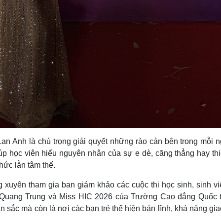
an Anh là chú trọng giải quyết những rào cản bên trong mỗi n
úp học viên hiểu nguyên nhân của sự e dè, căng thẳng hay thi
thức lẫn tâm thế.
xuyên tham gia ban giám khảo các cuộc thi học sinh, sinh viê
 Quang Trung và Miss HIC 2026 của Trường Cao đẳng Quốc 
n sắc mà còn là nơi các bạn trẻ thể hiện bản lĩnh, khả năng gia