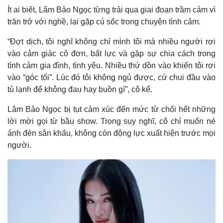
Ít ai biết, Lâm Bảo Ngọc từng trải qua giai đoạn trầm cảm vì
trăn trở với nghề, lại gặp cú sốc trong chuyện tình cảm.
“Đợt dịch, tôi nghĩ không chỉ mình tôi mà nhiều người rơi
vào cảm giác cô đơn, bất lực và gặp sự chia cách trong
tình cảm gia đình, tình yêu. Nhiều thứ dồn vào khiến tôi rơi
vào “góc tối”. Lúc đó tôi không ngủ được, cứ chui đầu vào
Thế giới
Multimedia
tủ lạnh để không đau hay buồn gì”, cô kể.
Quan sát
Video
Lâm Bảo Ngọc bị tụt cảm xúc đến mức từ chối hết những
Cuộc sống đó đây
Ảnh
Hồ sơ
E-Magazine
lời mời gọi từ bầu show. Trong suy nghĩ, cô chỉ muốn né
Infographic
ánh đèn sân khấu, không còn động lực xuất hiện trước mọi
người.