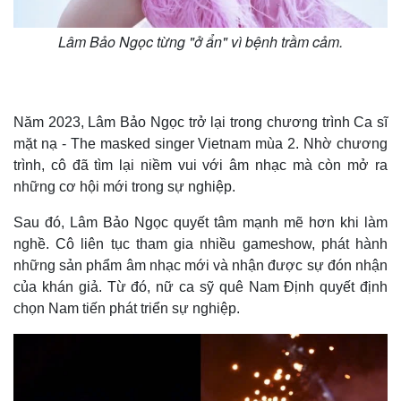
Lâm Bảo Ngọc từng "ở ẩn" vì bệnh trầm cảm.
Kinh tế
Thị trường
Năm 2023, Lâm Bảo Ngọc trở lại trong chương trình Ca sĩ
Bất động sản
Giá vàng
Khởi nghiệp
Tiêu dùng
mặt nạ - The masked singer Vietnam mùa 2. Nhờ chương
Tỷ giá
trình, cô đã tìm lại niềm vui với âm nhạc mà còn mở ra
Chứng khoán
những cơ hội mới trong sự nghiệp.
Giá cà phê
Sau đó, Lâm Bảo Ngọc quyết tâm mạnh mẽ hơn khi làm
nghề. Cô liên tục tham gia nhiều gameshow, phát hành
những sản phẩm âm nhạc mới và nhận được sự đón nhận
của khán giả. Từ đó, nữ ca sỹ quê Nam Định quyết định
chọn Nam tiến phát triển sự nghiệp.