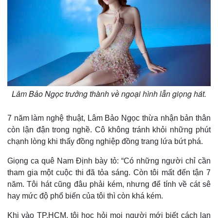
Lâm Bảo Ngọc trưởng thành về ngoại hình lẫn giọng hát.
7 năm làm nghệ thuật, Lâm Bảo Ngọc thừa nhận bản thân
còn lận đận trong nghề. Cô không tránh khỏi những phút
chạnh lòng khi thấy đồng nghiệp đồng trang lứa bứt phá.
Giọng ca quê Nam Định bày tỏ: “Có những người chỉ cần
tham gia một cuộc thi đã tỏa sáng. Còn tôi mất đến tận 7
năm. Tôi hát cũng đâu phải kém, nhưng để tính về cát sê
hay mức độ phổ biến của tôi thì còn khá kém.
Khi vào TP.HCM, tôi học hỏi mọi người mới biết cách lan
Thể thao
Ô tô - Xe máy