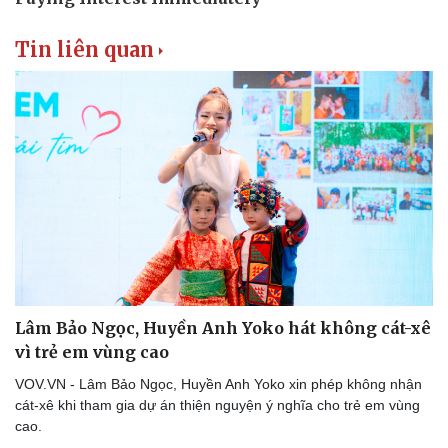
Tin liên quan
Du lịch
Podcast
Lâm Bảo Ngọc, Huyền Anh Yoko hát không cát-xê
Tư vấn
Câu chuyện thời sự
vì trẻ em vùng cao
Săn Tour
Đọc truyện đêm khuya
check-in
Cửa sổ tình yêu
VOV.VN - Lâm Bảo Ngọc, Huyền Anh Yoko xin phép không nhận
Kể chuyện cho bé
cát-xê khi tham gia dự án thiện nguyện ý nghĩa cho trẻ em vùng
Hạt giống tâm hồn
cao.