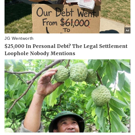
Văn hóa
Giải trí
Sân khấu - Điện ảnh
Nghệ sĩ
Văn học
Thời trang
Âm nhạc
Sao Việt