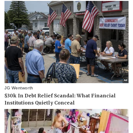
Sức khỏe
Đời sống
Dinh dưỡng - món ngon
Nhà đẹp
Cây thuốc
Blog
Sản phụ khoa
Tình yêu - Gia đình
Nhi khoa