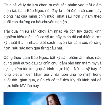
Chia sẻ về lý do lựa chọn ra mắt sản phẩm vào thời điểm
hiện tại, Lâm Bảo Ngọc nói đây là thời điểm cô cảm thấy
giọng hát của mình chín muồi nhất sau hơn 7 năm theo
Pháp luật
Quân sự - Quốc phòng
đuổi con đường ca hát chuyên nghiệp.
Vụ án
Vũ khí
Tin nóng
Việt Nam
Trải qua nhiều sân chơi âm nhạc và tích lũy được kinh
Tư vấn luật
Phân tích
nghiệm biểu diễn, nữ ca sỹ tự thấy mình đã cải thiện được
kỹ thuật thanh nhạc, biết cách truyền tải cảm xúc rõ ràng
hơn, sâu sắc hơn qua từng câu hát.
Cũng theo Lâm Bảo Ngọc, bất kỳ sản phẩm âm nhạc nào
cũng phải được đầu tư chỉn chu, đảm bảo tính thẩm mỹ và
sự nghiêm túc trong quá trình thực hiện. Nữ ca sỹ bày tỏ
lòng biết ơn đến khán giả vì đã luôn ủng hộ mình trong
suốt thời gian qua, giúp cô có thể tích lũy đủ kinh phí để
thực hiện MV lần này.