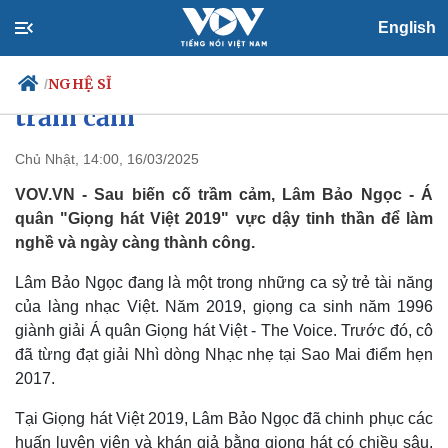
English
Lâm Bảo Ngọc từng muốn giải
nghệ, chui đầu vào tủ lạnh vì
NGHỆ SĨ
/
trầm cảm
Chủ Nhật, 14:00, 16/03/2025
Chính trị
Xã hội
VOV.VN - Sau biến cố trầm cảm, Lâm Bảo Ngọc - Á
Đảng
Tin 24h
quân "Giọng hát Việt 2019" vực dậy tinh thần để làm
Tổ chức nhân sự
Dự báo thời tiết
nghề và ngày càng thành công.
Quốc hội
Giáo dục
Nhận diện sự thật
Dấu ấn VOV
Lâm Bảo Ngọc đang là một trong những ca sỷ trẻ tài năng
Việc làm
của làng nhạc Việt. Năm 2019, giọng ca sinh năm 1996
Biển đảo
giành giải Á quân Giọng hát Việt - The Voice. Trước đó, cô
đã từng đạt giải Nhì dòng Nhạc nhẹ tại Sao Mai điểm hẹn
2017.
Tại Giọng hát Việt 2019, Lâm Bảo Ngọc đã chinh phục các
huấn luyện viên và khán giả bằng giọng hát có chiều sâu,