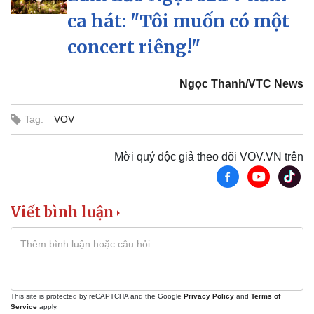
ca hát: "Tôi muốn có một
concert riêng!"
Ngọc Thanh/VTC News
Tag:
VOV
Mời quý độc giả theo dõi VOV.VN trên
Viết bình luận
Doanh nghiệp
Công nghệ
This site is protected by reCAPTCHA and the Google
Privacy Policy
and
Terms of
Thông tin doanh nghiệp
Sành điệu
Service
apply.