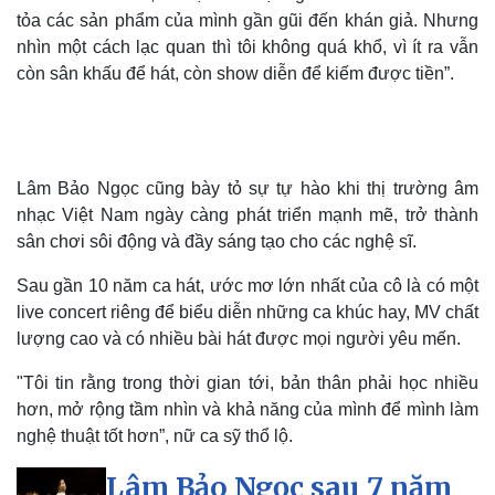
tỏa các sản phẩm của mình gần gũi đến khán giả. Nhưng
Bóng đá
Ô tô
Lịch thi đấu bóng đá
Xe máy
nhìn một cách lạc quan thì tôi không quá khổ, vì ít ra vẫn
Thế giới thể thao
Tư vấn
còn sân khấu để hát, còn show diễn để kiếm được tiền”.
eSports
Hậu trường
Lâm Bảo Ngọc cũng bày tỏ sự tự hào khi thị trường âm
nhạc Việt Nam ngày càng phát triển mạnh mẽ, trở thành
sân chơi sôi động và đầy sáng tạo cho các nghệ sĩ.
Sau gần 10 năm ca hát, ước mơ lớn nhất của cô là có một
live concert riêng để biểu diễn những ca khúc hay, MV chất
lượng cao và có nhiều bài hát được mọi người yêu mến.
"Tôi tin rằng trong thời gian tới, bản thân phải học nhiều
hơn, mở rộng tầm nhìn và khả năng của mình để mình làm
nghệ thuật tốt hơn”, nữ ca sỹ thổ lộ.
Lâm Bảo Ngọc sau 7 năm