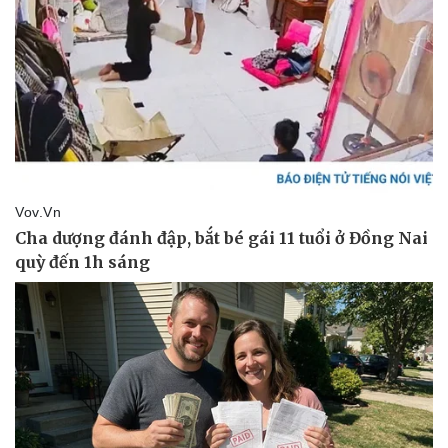
Nam khoa
Làm đẹp - giảm cân
Phòng mạch online
Ăn sạch sống khỏe