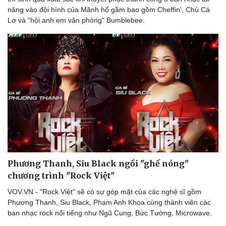
năng vào đội hình của Mãnh hổ gầm bao gồm Cheffin', Chú Cá
Lơ và “hội anh em văn phòng" Bumblebee.
Doanh nghiệp
Công nghệ
Thông tin doanh nghiệp
Sành điệu
Phương Thanh, Siu Black ngồi "ghế nóng"
Doanh nghiệp 24h
Tin Công nghệ
chương trình "Rock Việt"
Doanh nhân
Trải nghiệm
VOV.VN - "Rock Việt" sẽ có sự góp mặt của các nghệ sĩ gồm
Vì cộng đồng
Chuyển đổi số
Phương Thanh, Siu Black, Phạm Anh Khoa cùng thành viên các
ban nhạc rock nổi tiếng như Ngũ Cung, Bức Tường, Microwave.