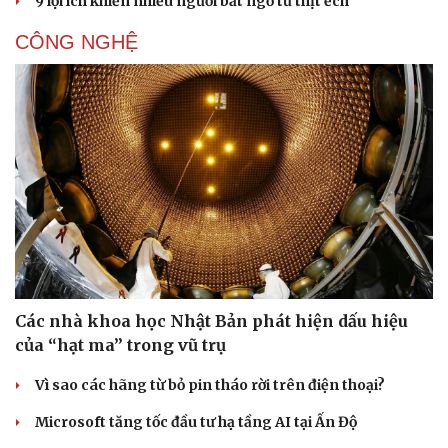
9 lợi ích khiến nhiều người bất ngờ từ thịt ếch
CÔNG NGHỆ
Cải chính
Các nhà khoa học Nhật Bản phát hiện dấu hiệu
của “hạt ma” trong vũ trụ
Vì sao các hãng từ bỏ pin tháo rời trên điện thoại?
Microsoft tăng tốc đầu tư hạ tầng AI tại Ấn Độ