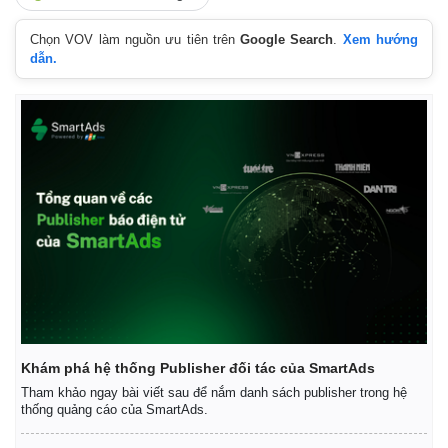
Chọn VOV làm nguồn ưu tiên trên
Google Search
.
Xem hướng
dẫn.
Kinh tế
Thị trường
Bất động sản
Giá vàng
Khởi nghiệp
Tiêu dùng
Tỷ giá
Chứng khoán
Giá cà phê
Khám phá hệ thống Publisher đối tác của SmartAds
Tham khảo ngay bài viết sau để nắm danh sách publisher trong hệ
thống quảng cáo của SmartAds.