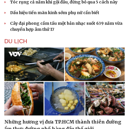
Tóc rụng cả nắm khi gội đầu, đừng bỏ qua 5 cách này
Dấu hiệu tiền mãn kinh sớm phụ nữ cần biết
Cây đại phong cầm tấu một bản nhạc suốt 639 năm vừa
chuyển hợp âm thứ 17
DU LỊCH
Sức khỏe
Đời sống
Dinh dưỡng - món ngon
Nhà đẹp
Cây thuốc
Blog
Sản phụ khoa
Tình yêu - Gia đình
Nhi khoa
Nam khoa
Làm đẹp - giảm cân
Phòng mạch online
Ăn sạch sống khỏe
Những hương vị đưa TP.HCM thành thiên đường
ẩm thực đường phố hàng đầu thế giới