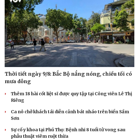
Văn hóa
Giải trí
Thời tiết ngày 9/8: Bắc Bộ nắng nóng, chiều tối có
Sân khấu - Điện ảnh
Nghệ sĩ
Văn học
Thời trang
mưa dông
Âm nhạc
Sao Việt
Thêm 18 hài cốt liệt sĩ được quy tập tại Công viên Lê Thị
Di sản
Riêng
Ca nô chở khách tái diễn cảnh bát nháo trên biển Sầm
Sơn
Sự cố y khoa tại Phú Thọ: Bệnh nhi 8 tuổi tử vong sau
phẫu thuật viêm ruột thừa