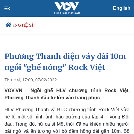
English
NGHỆ SĨ
/
Phương Thanh diện váy dài 10m
Chính trị
Xã hội
Đảng
Tin 24h
ngồi "ghế nóng" Rock Việt
Tổ chức nhân sự
Dự báo thời tiết
Quốc hội
Giáo dục
Thứ Hai, 17:00, 07/02/2022
Nhận diện sự thật
Dấu ấn VOV
Việc làm
VOV.VN - Ngồi ghế HLV chương trình Rock Việt,
Biển đảo
Phương Thanh đầu tư lớn vào trang phục.
HLV Phương Thanh và BTC chương trình Rock Việt vừa
hé lộ một số hình ảnh hậu trường của tập 4 – vòng Đối
đầu. Trong đó, nữ ca sĩ Một thời đã xa khiến nhiều người
bất ngờ và ấn tượng với bộ đầm hồng dài gần 10m. Bộ