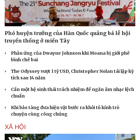
Phó huyện trưởng của Hàn Quốc quảng bá lễ hội
truyền thống ở miền Tây
Phản ứng của Dwayne Johnson khi Moana bị giới phê
bình chê bai
The Odyssey vượt 1 tỷ USD, Christopher Nolan tái lập kỳ
tích sau 14 năm
Cần một hệ sinh thái trách nhiệm để ngăn âm nhạc lệch
chuẩn
Khi bảo tàng đưa hiện vật bước ra khỏi tủ kính trò
chuyện cùng công chúng
XÃ HỘI