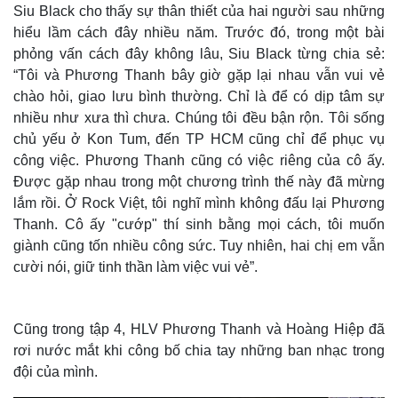
Siu Black cho thấy sự thân thiết của hai người sau những
hiểu lầm cách đây nhiều năm. Trước đó, trong một bài
phỏng vấn cách đây không lâu, Siu Black từng chia sẻ:
“Tôi và Phương Thanh bây giờ gặp lại nhau vẫn vui vẻ
chào hỏi, giao lưu bình thường. Chỉ là để có dịp tâm sự
nhiều như xưa thì chưa. Chúng tôi đều bận rộn. Tôi sống
Thế giới
Multimedia
chủ yếu ở Kon Tum, đến TP HCM cũng chỉ để phục vụ
Quan sát
Video
công việc. Phương Thanh cũng có việc riêng của cô ấy.
Cuộc sống đó đây
Ảnh
Được gặp nhau trong một chương trình thế này đã mừng
Hồ sơ
E-Magazine
lắm rồi. Ở Rock Việt, tôi nghĩ mình không đấu lại Phương
Infographic
Thanh. Cô ấy "cướp" thí sinh bằng mọi cách, tôi muốn
giành cũng tốn nhiều công sức. Tuy nhiên, hai chị em vẫn
cười nói, giữ tinh thần làm việc vui vẻ”.
Cũng trong tập 4, HLV Phương Thanh và Hoàng Hiệp đã
rơi nước mắt khi công bố chia tay những ban nhạc trong
đội của mình.