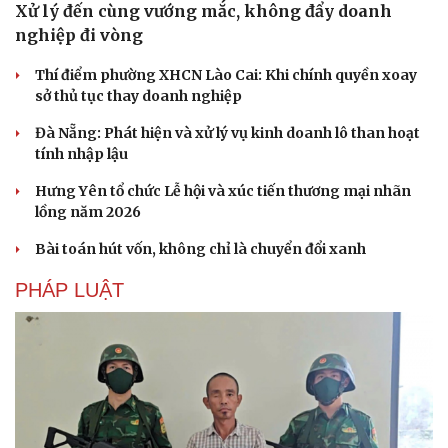
Xử lý đến cùng vướng mắc, không đẩy doanh
nghiệp đi vòng
Thí điểm phường XHCN Lào Cai: Khi chính quyền xoay
sở thủ tục thay doanh nghiệp
Du lịch
Podcast
Đà Nẵng: Phát hiện và xử lý vụ kinh doanh lô than hoạt
tính nhập lậu
Tư vấn
Câu chuyện thời sự
Săn Tour
Đọc truyện đêm khuya
Hưng Yên tổ chức Lễ hội và xúc tiến thương mại nhãn
check-in
Cửa sổ tình yêu
lồng năm 2026
Kể chuyện cho bé
Hạt giống tâm hồn
Bài toán hút vốn, không chỉ là chuyển đổi xanh
PHÁP LUẬT