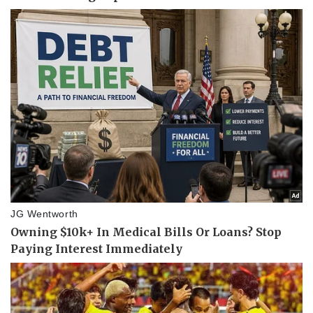
Pháp luật
Quân sự - Quốc phòng
Vụ án
Vũ khí
Tin nóng
Việt Nam
Tư vấn luật
Phân tích