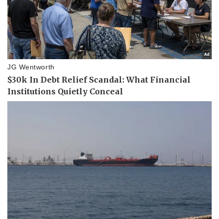
Thể thao
Ô tô - Xe máy
Bóng đá
Ô tô
Lịch thi đấu bóng đá
Xe máy
Thế giới thể thao
Tư vấn
eSports