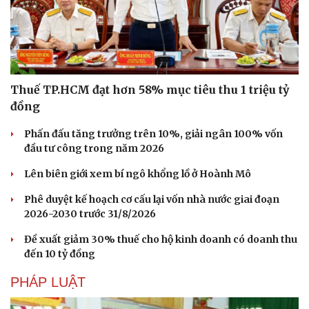
Thuế TP.HCM đạt hơn 58% mục tiêu thu 1 triệu tỷ
đồng
Phấn đấu tăng trưởng trên 10%, giải ngân 100% vốn
đầu tư công trong năm 2026
Lên biên giới xem bí ngô khổng lồ ở Hoành Mô
Phê duyệt kế hoạch cơ cấu lại vốn nhà nước giai đoạn
2026-2030 trước 31/8/2026
Đề xuất giảm 30% thuế cho hộ kinh doanh có doanh thu
Du lịch
Podcast
đến 10 tỷ đồng
Tư vấn
Câu chuyện thời sự
Săn Tour
Đọc truyện đêm khuya
PHÁP LUẬT
check-in
Cửa sổ tình yêu
Kể chuyện cho bé