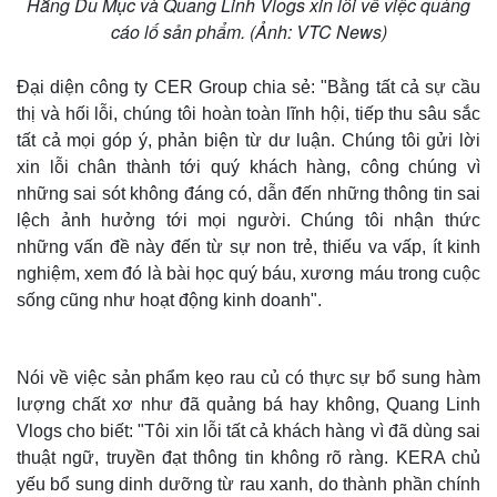
Hằng Du Mục và Quang Linh Vlogs xin lỗi về việc quảng
cáo lố sản phẩm. (Ảnh: VTC News)
Đại diện công ty CER Group chia sẻ: "Bằng tất cả sự cầu
thị và hối lỗi, chúng tôi hoàn toàn lĩnh hội, tiếp thu sâu sắc
tất cả mọi góp ý, phản biện từ dư luận. Chúng tôi gửi lời
xin lỗi chân thành tới quý khách hàng, công chúng vì
những sai sót không đáng có, dẫn đến những thông tin sai
lệch ảnh hưởng tới mọi người. Chúng tôi nhận thức
những vấn đề này đến từ sự non trẻ, thiếu va vấp, ít kinh
nghiệm, xem đó là bài học quý báu, xương máu trong cuộc
sống cũng như hoạt động kinh doanh".
Nói về việc sản phẩm kẹo rau củ có thực sự bổ sung hàm
lượng chất xơ như đã quảng bá hay không, Quang Linh
Vlogs cho biết: "Tôi xin lỗi tất cả khách hàng vì đã dùng sai
thuật ngữ, truyền đạt thông tin không rõ ràng. KERA chủ
yếu bổ sung dinh dưỡng từ rau xanh, do thành phần chính