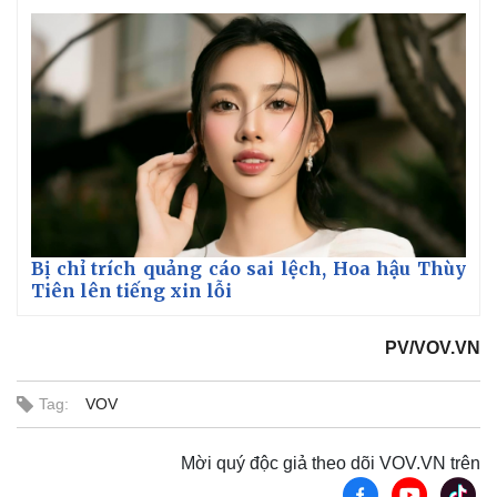
Bị chỉ trích quảng cáo sai lệch, Hoa hậu Thùy
Tiên lên tiếng xin lỗi
PV/VOV.VN
Kinh tế
Thị trường
Tag:
VOV
Bất động sản
Giá vàng
Khởi nghiệp
Tiêu dùng
Tỷ giá
Mời quý độc giả theo dõi VOV.VN trên
Chứng khoán