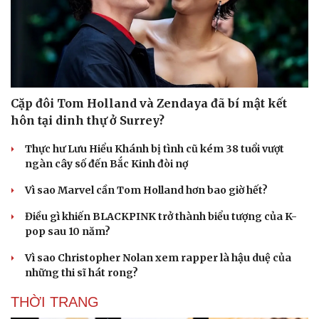
Cặp đôi Tom Holland và Zendaya đã bí mật kết
hôn tại dinh thự ở Surrey?
Thực hư Lưu Hiểu Khánh bị tình cũ kém 38 tuổi vượt
ngàn cây số đến Bắc Kinh đòi nợ
Vì sao Marvel cần Tom Holland hơn bao giờ hết?
Điều gì khiến BLACKPINK trở thành biểu tượng của K-
pop sau 10 năm?
Vì sao Christopher Nolan xem rapper là hậu duệ của
những thi sĩ hát rong?
THỜI TRANG