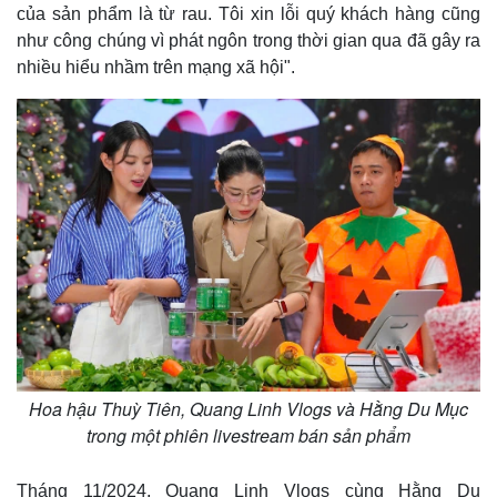
của sản phẩm là từ rau. Tôi xin lỗi quý khách hàng cũng
như công chúng vì phát ngôn trong thời gian qua đã gây ra
nhiều hiểu nhầm trên mạng xã hội".
Thế giới
Multimedia
Quan sát
Video
Cuộc sống đó đây
Ảnh
Hồ sơ
E-Magazine
Hoa hậu Thuỳ Tiên, Quang Linh Vlogs và Hằng Du Mục
Infographic
trong một phiên livestream bán sản phẩm
Tháng 11/2024, Quang Linh Vlogs cùng Hằng Du