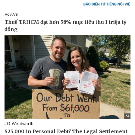
Vụ án
Vũ khí
Tin nóng
Việt Nam
Tư vấn luật
Phân tích