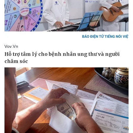
Thể thao
Ô tô - Xe máy
Bóng đá
Ô tô
Lịch thi đấu bóng đá
Xe máy
Thế giới thể thao
Tư vấn
eSports
Hậu trường