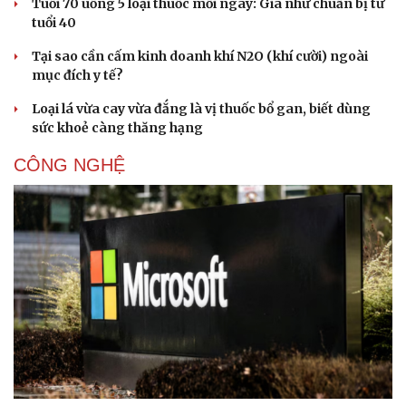
Tuổi 70 uống 5 loại thuốc mỗi ngày: Giá như chuẩn bị từ
tuổi 40
Tại sao cần cấm kinh doanh khí N2O (khí cười) ngoài
mục đích y tế?
Loại lá vừa cay vừa đắng là vị thuốc bổ gan, biết dùng
sức khoẻ càng thăng hạng
CÔNG NGHỆ
Cải chính