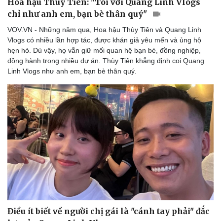
Hoa hậu Thùy Tiên: "Tôi với Quang Linh Vlogs
chỉ như anh em, bạn bè thân quý"
VOV.VN - Những năm qua, Hoa hậu Thùy Tiên và Quang Linh
Vlogs có nhiều lần hợp tác, được khán giả yêu mến và ủng hộ
hẹn hò. Dù vậy, họ vẫn giữ mối quan hệ bạn bè, đồng nghiệp,
đồng hành trong nhiều dự án. Thùy Tiên khẳng định coi Quang
Linh Vlogs như anh em, bạn bè thân quý.
Điều ít biết về người chị gái là "cánh tay phải" đắc