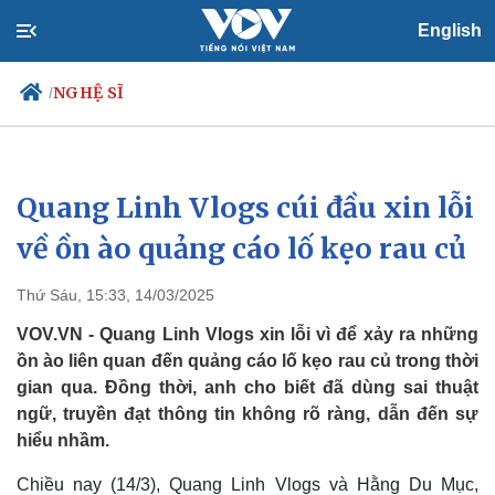
English
NGHỆ SĨ
/
Quang Linh Vlogs cúi đầu xin lỗi
Chính trị
Xã hội
Đảng
Tin 24h
về ồn ào quảng cáo lố kẹo rau củ
Tổ chức nhân sự
Dự báo thời tiết
Quốc hội
Giáo dục
Thứ Sáu, 15:33, 14/03/2025
Nhận diện sự thật
Dấu ấn VOV
Việc làm
VOV.VN - Quang Linh Vlogs xin lỗi vì để xảy ra những
Biển đảo
ồn ào liên quan đến quảng cáo lố kẹo rau củ trong thời
gian qua. Đồng thời, anh cho biết đã dùng sai thuật
ngữ, truyền đạt thông tin không rõ ràng, dẫn đến sự
hiểu nhầm.
Chiều nay (14/3), Quang Linh Vlogs và Hằng Du Mục,