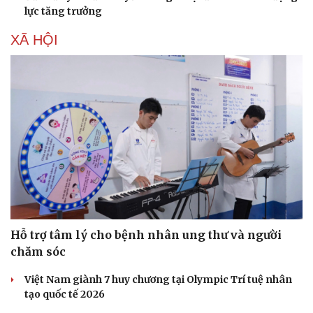
lực tăng trưởng
XÃ HỘI
Văn hóa
Giải trí
Sân khấu - Điện ảnh
Nghệ sĩ
Hỗ trợ tâm lý cho bệnh nhân ung thư và người
Văn học
Thời trang
chăm sóc
Âm nhạc
Sao Việt
Di sản
Việt Nam giành 7 huy chương tại Olympic Trí tuệ nhân
tạo quốc tế 2026