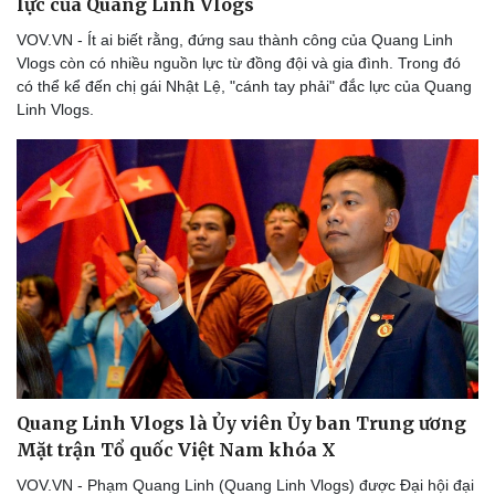
lực của Quang Linh Vlogs
VOV.VN - Ít ai biết rằng, đứng sau thành công của Quang Linh
Vlogs còn có nhiều nguồn lực từ đồng đội và gia đình. Trong đó
có thể kể đến chị gái Nhật Lệ, "cánh tay phải" đắc lực của Quang
Doanh nghiệp
Công nghệ
Linh Vlogs.
Thông tin doanh nghiệp
Sành điệu
Doanh nghiệp 24h
Tin Công nghệ
Doanh nhân
Trải nghiệm
Vì cộng đồng
Chuyển đổi số
Quang Linh Vlogs là Ủy viên Ủy ban Trung ương
Mặt trận Tổ quốc Việt Nam khóa X
VOV.VN - Phạm Quang Linh (Quang Linh Vlogs) được Đại hội đại