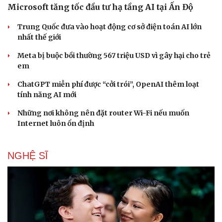
Microsoft tăng tốc đầu tư hạ tầng AI tại Ấn Độ
Trung Quốc đưa vào hoạt động cơ sở điện toán AI lớn
nhất thế giới
Meta bị buộc bồi thường 567 triệu USD vì gây hại cho trẻ
em
ChatGPT miễn phí được “cởi trói”, OpenAI thêm loạt
tính năng AI mới
Những nơi không nên đặt router Wi-Fi nếu muốn
Internet luôn ổn định
NGHỆ SĨ