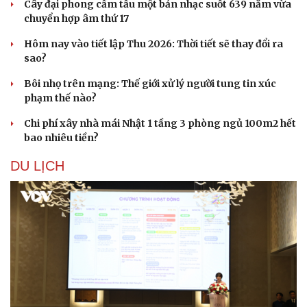
Cây đại phong cầm tấu một bản nhạc suốt 639 năm vừa
chuyển hợp âm thứ 17
Hôm nay vào tiết lập Thu 2026: Thời tiết sẽ thay đổi ra
sao?
Bôi nhọ trên mạng: Thế giới xử lý người tung tin xúc
phạm thế nào?
Sức khỏe
Đời sống
Chi phí xây nhà mái Nhật 1 tầng 3 phòng ngủ 100m2 hết
Dinh dưỡng - món ngon
Nhà đẹp
bao nhiêu tiền?
Cây thuốc
Blog
Sản phụ khoa
Tình yêu - Gia đình
DU LỊCH
Nhi khoa
Nam khoa
Làm đẹp - giảm cân
Phòng mạch online
Ăn sạch sống khỏe