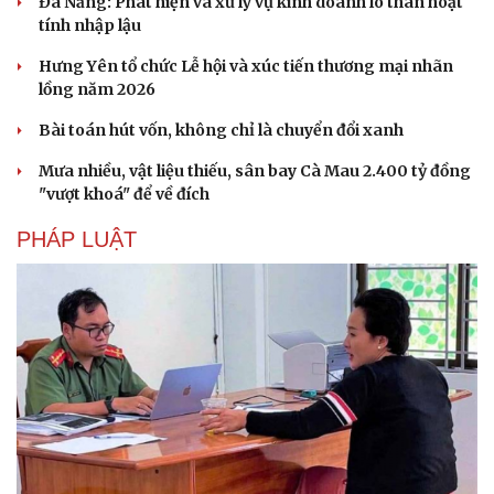
Hạt giống tâm hồn
Đà Nẵng: Phát hiện và xử lý vụ kinh doanh lô than hoạt
tính nhập lậu
Hưng Yên tổ chức Lễ hội và xúc tiến thương mại nhãn
lồng năm 2026
Bài toán hút vốn, không chỉ là chuyển đổi xanh
Mưa nhiều, vật liệu thiếu, sân bay Cà Mau 2.400 tỷ đồng
"vượt khoá" để về đích
PHÁP LUẬT