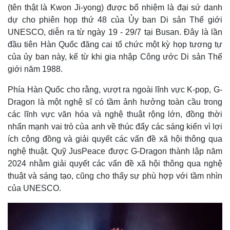
(tên thật là Kwon Ji-yong) được bổ nhiệm là đại sứ danh
dự cho phiên họp thứ 48 của Ủy ban Di sản Thế giới
UNESCO, diễn ra từ ngày 19 - 29/7 tại Busan. Đây là lần
đầu tiên Hàn Quốc đăng cai tổ chức một kỳ họp tương tự
của ủy ban này, kể từ khi gia nhập Công ước Di sản Thế
giới năm 1988.
Phía Hàn Quốc cho rằng, vượt ra ngoài lĩnh vực K-pop, G-
Dragon là một nghệ sĩ có tầm ảnh hưởng toàn cầu trong
các lĩnh vực văn hóa và nghệ thuật rộng lớn, đồng thời
nhấn mạnh vai trò của anh về thúc đẩy các sáng kiến ​​vì lợi
ích cộng đồng và giải quyết các vấn đề xã hội thông qua
nghệ thuật. Quỹ JusPeace được G-Dragon thành lập năm
2024 nhằm giải quyết các vấn đề xã hội thông qua nghệ
thuật và ​​​​sáng tạo, cũng cho thấy sự phù hợp với tầm nhìn
của UNESCO.