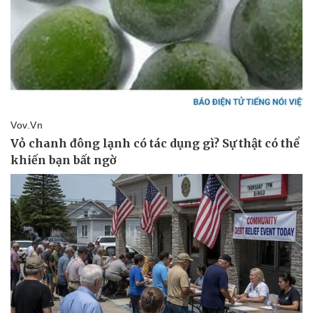
Pháp luật
Quân sự - Quốc phòng
Vụ án
Vũ khí
Tin nóng
Việt Nam
Tư vấn luật
Phân tích