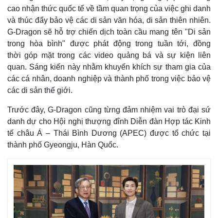
cao nhận thức quốc tế về tầm quan trọng của việc ghi danh
và thúc đẩy bảo vệ các di sản văn hóa, di sản thiên nhiên.
G-Dragon sẽ hỗ trợ chiến dịch toàn cầu mang tên "Di sản
trong hòa bình" được phát động trong tuần tới, đồng
thời góp mặt trong các video quảng bá và sự kiện liên
quan. Sáng kiến ​​này nhằm khuyến khích sự tham gia của
các cá nhân, doanh nghiệp và thành phố trong việc bảo vệ
các di sản thế giới.
Trước đây, G-Dragon cũng từng đảm nhiệm vai trò đại sứ
Thế giới
Multimedia
danh dự cho Hội nghị thượng đỉnh Diễn đàn Hợp tác Kinh
Quan sát
Video
tế châu Á – Thái Bình Dương (APEC) được tổ chức tại
Cuộc sống đó đây
Ảnh
thành phố Gyeongju, Hàn Quốc.
Hồ sơ
E-Magazine
Infographic