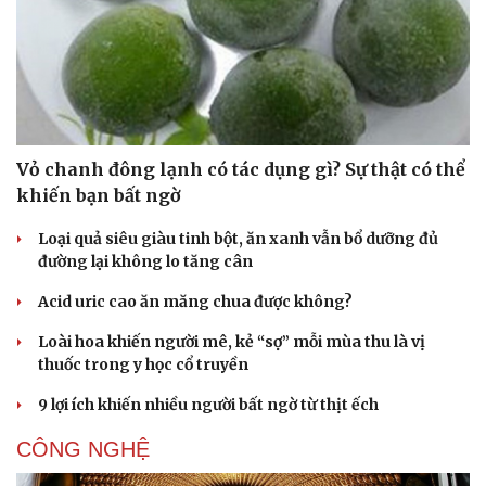
Vỏ chanh đông lạnh có tác dụng gì? Sự thật có thể
khiến bạn bất ngờ
Loại quả siêu giàu tinh bột, ăn xanh vẫn bổ dưỡng đủ
đường lại không lo tăng cân
Acid uric cao ăn măng chua được không?
Loài hoa khiến người mê, kẻ “sợ” mỗi mùa thu là vị
thuốc trong y học cổ truyền
Cải chính
9 lợi ích khiến nhiều người bất ngờ từ thịt ếch
CÔNG NGHỆ