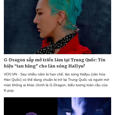
G-Dragon sắp mở triển lãm tại Trung Quốc: Tín
Doanh nghiệp
Công nghệ
hiệu “tan băng” cho làn sóng Hallyu?
Thông tin doanh nghiệp
Sành điệu
VOV.VN - Sau nhiều năm bị hạn chế, làn sóng Hallyu (văn hóa
Doanh nghiệp 24h
Tin Công nghệ
Hàn Quốc) có thể đang chuẩn bị trở lại Trung Quốc và người mở
Doanh nhân
Trải nghiệm
màn không ai khác chính là G-Dragon, biểu tượng toàn cầu của
Vì cộng đồng
Chuyển đổi số
K-pop.