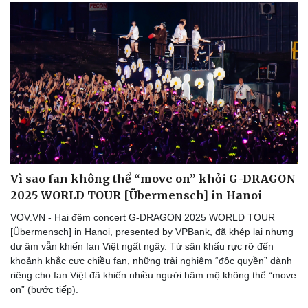
Vì sao fan không thể “move on” khỏi G-DRAGON
2025 WORLD TOUR [Übermensch] in Hanoi
VOV.VN - Hai đêm concert G-DRAGON 2025 WORLD TOUR
[Übermensch] in Hanoi, presented by VPBank, đã khép lại nhưng
dư âm vẫn khiến fan Việt ngất ngây. Từ sân khấu rực rỡ đến
khoảnh khắc cực chiều fan, những trải nghiệm “độc quyền” dành
riêng cho fan Việt đã khiến nhiều người hâm mộ không thể “move
on” (bước tiếp).