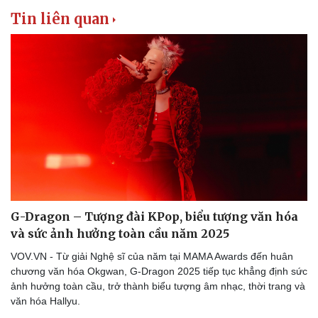
Tin liên quan
Thể thao
Ô tô - Xe máy
Bóng đá
Ô tô
Lịch thi đấu bóng đá
Xe máy
Thế giới thể thao
Tư vấn
G-Dragon – Tượng đài KPop, biểu tượng văn hóa
eSports
và sức ảnh hưởng toàn cầu năm 2025
Hậu trường
VOV.VN - Từ giải Nghệ sĩ của năm tại MAMA Awards đến huân
chương văn hóa Okgwan, G-Dragon 2025 tiếp tục khẳng định sức
ảnh hưởng toàn cầu, trở thành biểu tượng âm nhạc, thời trang và
văn hóa Hallyu.