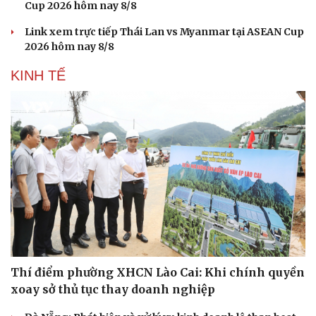
Cup 2026 hôm nay 8/8
Link xem trực tiếp Thái Lan vs Myanmar tại ASEAN Cup
2026 hôm nay 8/8
KINH TẾ
Du lịch
Podcast
Tư vấn
Câu chuyện thời sự
Thí điểm phường XHCN Lào Cai: Khi chính quyền
Săn Tour
Đọc truyện đêm khuya
check-in
Cửa sổ tình yêu
xoay sở thủ tục thay doanh nghiệp
Kể chuyện cho bé