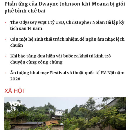
Phản ứng của Dwayne Johnson khi Moana bị giới
phê bình chê bai
The Odyssey vượt 1 tỷ USD, Christopher Nolan tái lập kỳ
tích sau 14 năm
Cần một hệ sinh thái trách nhiệm để ngăn âm nhạc lệch
chuẩn
Khi bảo tàng đưa hiện vật bước ra khỏi tủ kính trò
chuyện cùng công chúng
Ấn tượng khai mạc Festival võ thuật quốc tế Hà Nội năm
2026
XÃ HỘI
Văn hóa
Giải trí
Sân khấu - Điện ảnh
Nghệ sĩ
Văn học
Thời trang
Âm nhạc
Sao Việt
Di sản