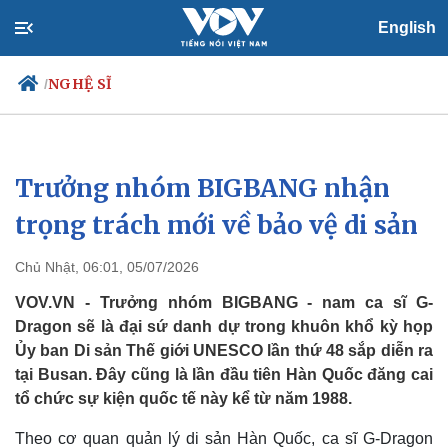
English
NGHỆ SĨ
/
Trưởng nhóm BIGBANG nhận
Chính trị
Xã hội
Đảng
Tin 24h
trọng trách mới về bảo vệ di sản
Tổ chức nhân sự
Dự báo thời tiết
Quốc hội
Giáo dục
Chủ Nhật, 06:01, 05/07/2026
Nhận diện sự thật
Dấu ấn VOV
Việc làm
VOV.VN - Trưởng nhóm BIGBANG - nam ca sĩ G-
Biển đảo
Dragon sẽ là đại sứ danh dự trong khuôn khổ kỳ họp
Ủy ban Di sản Thế giới UNESCO lần thứ 48 sắp diễn ra
tại Busan. Đây cũng là lần đầu tiên Hàn Quốc đăng cai
tổ chức sự kiện quốc tế này kể từ năm 1988.
Theo cơ quan quản lý di sản Hàn Quốc, ca sĩ G-Dragon