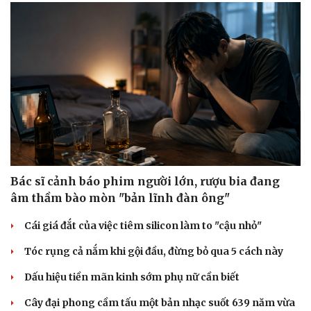
Sức khỏe
Đời sống
Bác sĩ cảnh báo phim người lớn, rượu bia đang
Dinh dưỡng - món ngon
Nhà đẹp
âm thầm bào mòn "bản lĩnh đàn ông"
Cây thuốc
Blog
Sản phụ khoa
Tình yêu - Gia đình
Cái giá đắt của việc tiêm silicon làm to "cậu nhỏ"
Nhi khoa
Tóc rụng cả nắm khi gội đầu, đừng bỏ qua 5 cách này
Nam khoa
Làm đẹp - giảm cân
Dấu hiệu tiền mãn kinh sớm phụ nữ cần biết
Phòng mạch online
Ăn sạch sống khỏe
Cây đại phong cầm tấu một bản nhạc suốt 639 năm vừa