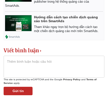
publisher trong hệ thống quảng cáo của
SmartAds.
Hướng dẫn cách tạo chiến dịch quảng
cáo trên SmartAds
Tham khảo ngay trọn bộ hướng dẫn cách tạo
một chiến dịch quảng cáo mới trên SmartAds.
Viết bình luận
Kinh tế
Thị trường
Bất động sản
Giá vàng
Khởi nghiệp
Tiêu dùng
Tỷ giá
Chứng khoán
This site is protected by reCAPTCHA and the Google
Privacy Policy
and
Terms of
Giá cà phê
Service
apply.
Gửi tin