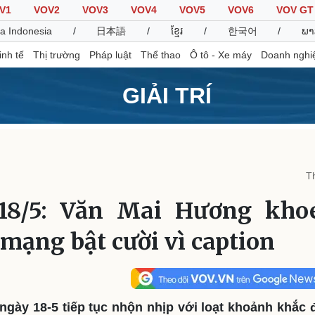
V1
VOV2
VOV3
VOV4
VOV5
VOV6
VOV GT
a Indonesia
/
日本語
/
ខ្មែរ
/
한국어
/
ພາ
inh tế
Thị trường
Pháp luật
Thể thao
Ô tô - Xe máy
Doanh nghi
GIẢI TRÍ
Thế giới
Multimedia
K
Quan sát
Video
B
T
Cuộc sống đó đây
Ảnh
K
Hồ sơ
E-Magazine
 18/5: Văn Mai Hương kho
Infographic
 mạng bật cười vì caption
Thể thao
Ô tô - Xe máy
D
Bóng đá
Ô tô
T
Lịch thi đấu bóng đá
Xe máy
ngày 18-5 tiếp tục nhộn nhịp với loạt khoảnh khắc 
Thế giới thể thao
Tư vấn