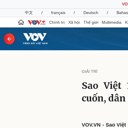
VO
中文
/
français
/
Deutsch
/
Bahas
Chính trị
Xã hội
Thế giới
Multimedia
K
Chính trị
Xã hội
Đảng
Tin 24h
GIẢI TRÍ
Tổ chức nhân sự
Dự báo thời tiết
Quốc hội
Giáo dục
Sao Việt
Nhận diện sự thật
Dấu ấn VOV
Việc làm
cuốn, dân
Biển đảo
Pháp luật
Quân sự - Quốc phòng
Vụ án
Vũ khí
Tin nóng
Việt Nam
VOV.VN - Sao Việt 
Tư vấn luật
Phân tích