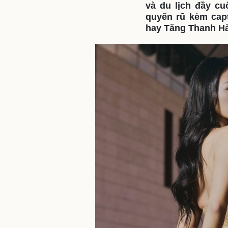
và du lịch đầy c
quyến rũ kèm cap
hay Tăng Thanh Hà
Sức khỏe
Đời sống
Dinh dưỡng - món ngon
Nhà đẹp
Cây thuốc
Blog
Sản phụ khoa
Tình yêu - Gia đình
Nhi khoa
Nam khoa
Làm đẹp - giảm cân
Phòng mạch online
Ăn sạch sống khỏe
Cải chính