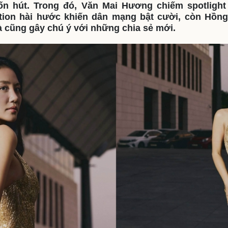
uốn hút. Trong đó, Văn Mai Hương chiếm spotlight
eSports
V
tion hài hước khiến dân mạng bật cười, còn Hồn
Hậu trường
 cũng gây chú ý với những chia sẻ mới.
Văn hóa
Giải trí
D
Sân khấu - Điện ảnh
Nghệ sĩ
Văn học
Thời trang
Âm nhạc
Sao Việt
c
Di sản