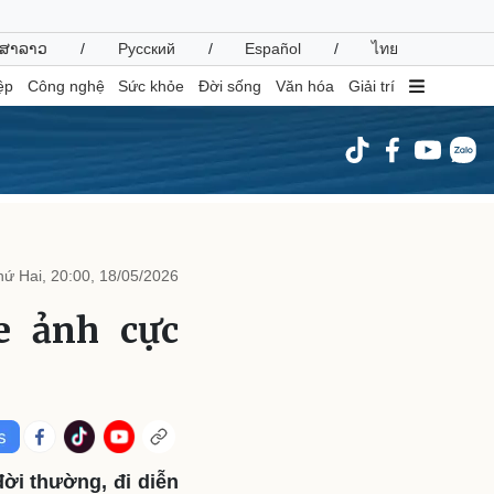
ສາລາວ
/
Русский
/
Español
/
ไทย
ệp
Công nghệ
Sức khỏe
Đời sống
Văn hóa
Giải trí
inh tế
Thị trường
ất động sản
Giá vàng
hứ Hai, 20:00, 18/05/2026
hởi nghiệp
Tiêu dùng
Tỷ giá
e ảnh cực
Chứng khoán
Giá cà phê
oanh nghiệp
Công nghệ
hông tin doanh nghiệp
Sành điệu
Doanh nghiệp 24h
Tin Công nghệ
đời thường, đi diễn
Doanh nhân
Trải nghiệm