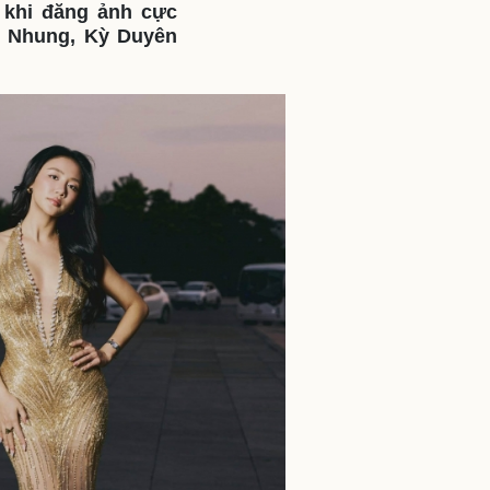
 khi đăng ảnh cực
ì cộng đồng
Chuyển đổi số
g Nhung, Kỳ Duyên
u lịch
Podcast
Tư vấn
Câu chuyện thời sự
Săn Tour
Đọc truyện đêm khuya
heck-in
Cửa sổ tình yêu
Kể chuyện cho bé
Hạt giống tâm hồn