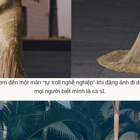
m đến một màn “tự troll nghề nghiệp” khi đăng ảnh đi 
mọi người biết mình là ca sĩ.