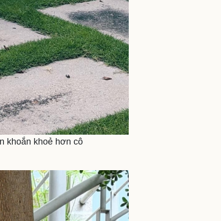
ần khoắn khoẻ hơn cô