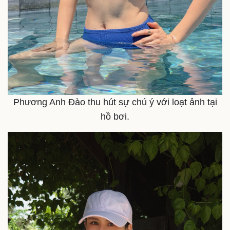
Phương Anh Đào thu hút sự chú ý với loạt ảnh tại
hồ bơi.
Pháp luật
Quân sự - Quốc phòng
Vụ án
Vũ khí
Tin nóng
Việt Nam
Tư vấn luật
Phân tích