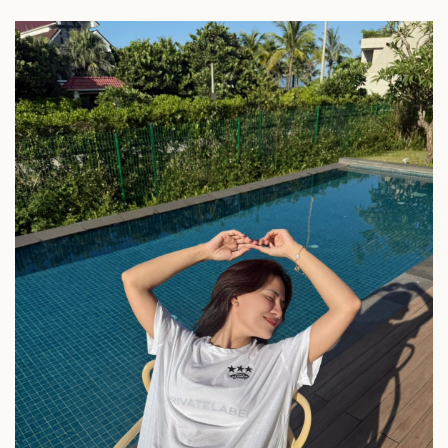
Thế giới
Multimedia
Quan sát
Video
Cuộc sống đó đây
Ảnh
Hồ sơ
E-Magazine
Infographic