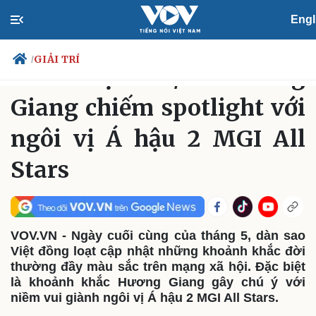
Engl
GIẢI TRÍ
Chủ Nhật, 17:55, 31/05/2026
GIẢI TRÍ
/
Sao Việt 31/5: Hương
Giang chiếm spotlight với
ngôi vị Á hậu 2 MGI All
Chính trị
Xã hội
Đảng
Tin 24h
Stars
Tổ chức nhân sự
Dự báo thời tiết
Quốc hội
Giáo dục
Nhận diện sự thật
Dấu ấn VOV
Việc làm
Biển đảo
VOV.VN - Ngày cuối cùng của tháng 5, dàn sao
Việt đồng loạt cập nhật những khoảnh khắc đời
thường đầy màu sắc trên mạng xã hội. Đặc biệt
là khoảnh khắc Hương Giang gây chú ý với
niềm vui giành ngôi vị Á hậu 2 MGI All Stars.