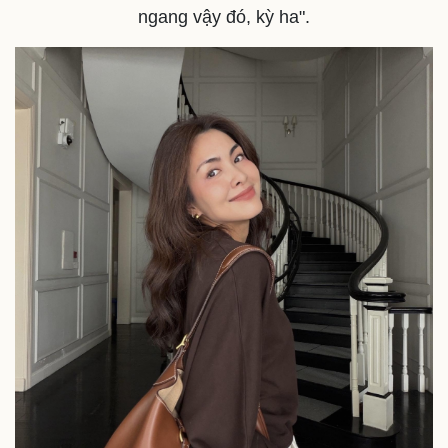
ngang vậy đó, kỳ ha".
Thể thao
Ô tô - Xe máy
Bóng đá
Ô tô
Lịch thi đấu bóng đá
Xe máy
Thế giới thể thao
Tư vấn
eSports