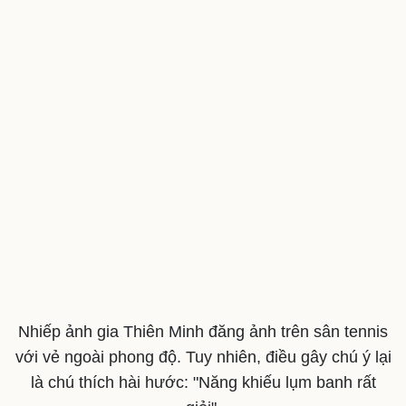
Cây thuốc
Blog
Sản phụ khoa
Tình yêu - Gia đình
Nhi khoa
Nam khoa
Làm đẹp - giảm cân
Phòng mạch online
Ăn sạch sống khỏe
Nhiếp ảnh gia Thiên Minh đăng ảnh trên sân tennis
với vẻ ngoài phong độ. Tuy nhiên, điều gây chú ý lại
là chú thích hài hước: "Năng khiếu lụm banh rất