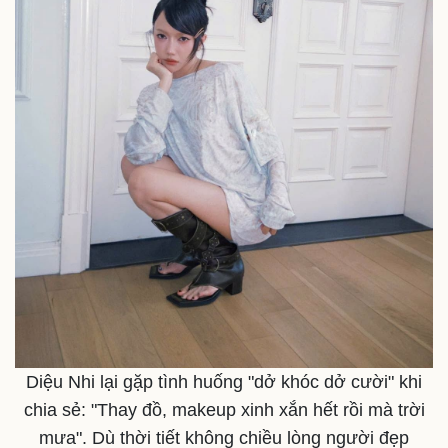
Kinh tế
Thị trường
Bất động sản
Giá vàng
Khởi nghiệp
Tiêu dùng
Tỷ giá
Chứng khoán
Diệu Nhi lại gặp tình huống "dở khóc dở cười" khi
Giá cà phê
chia sẻ: "Thay đồ, makeup xinh xắn hết rồi mà trời
mưa". Dù thời tiết không chiều lòng người đẹp