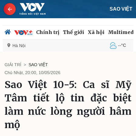
SAO VIỆT
Chính trị
Thế giới
Xã hội
Multimedi
--°C
Hà Nội
GIẢI TRÍ
SAO VIỆT
Chủ Nhật, 20:00, 10/05/2026
Chính trị
Xã hội
Sao Việt 10-5: Ca sĩ Mỹ
Đảng
Tin 24h
Tổ chức nhân sự
Dự báo thời tiết
Tâm tiết lộ tin đặc biệt
Quốc hội
Giáo dục
Nhận diện sự thật
Dấu ấn VOV
làm nức lòng người hâm
Việc làm
Biển đảo
mộ