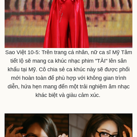
Thế giới
Multimedia
Quan sát
Video
Cuộc sống đó đây
Ảnh
Hồ sơ
E-Magazine
Sao Việt 10-5: Trên trang cá nhân, nữ ca sĩ Mỹ Tâm
Infographic
tiết lộ sẽ mang ca khúc nhạc phim "TÀI" lên sân
khấu tại Mỹ. Cô chia sẻ ca khúc này sẽ được phối
mới hoàn toàn để phù hợp với không gian trình
diễn, hứa hẹn mang đến một trải nghiệm âm nhạc
khác biệt và giàu cảm xúc.