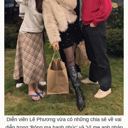
Sức khỏe
Đời sống
Dinh dưỡng - món ngon
Nhà đẹp
Cây thuốc
Blog
Sản phụ khoa
Tình yêu - Gia đình
Nhi khoa
Nam khoa
Làm đẹp - giảm cân
Phòng mạch online
Ăn sạch sống khỏe
Diễn viên Lê Phương vừa có những chia sẻ về vai
diễn trong 'Bóng ma hạnh phúc' và 'Vì mẹ anh phán