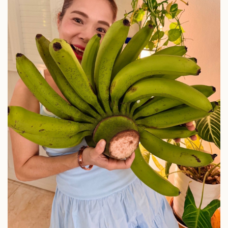
Doanh nghiệp
Công nghệ
Thông tin doanh nghiệp
Sành điệu
Doanh nghiệp 24h
Tin Công nghệ
Doanh nhân
Trải nghiệm
Vì cộng đồng
Chuyển đổi số