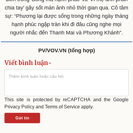
chia tay' gây sốt màn ảnh nhỏ thời gian qua. Cô tâm
sự: “Phương lại được sống trong những ngày tháng
hạnh phúc ngập tràn khi đi đâu cũng nghe mọi
người nhắc đến Thanh Mai và Phương Khánh”.
PV/VOV.VN (tổng hợp)
Viết bình luận
This site is protected by reCAPTCHA and the Google
Privacy Policy
and
Terms of Service
apply.
Văn hóa
Giải trí
Sân khấu - Điện ảnh
Nghệ sĩ
Gửi tin
Văn học
Thời trang
Âm nhạc
Sao Việt