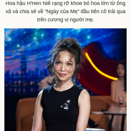
Hoa hậu H'Hen Niê rạng rỡ khoe bó hoa lớn từ ông
xã và chia sẻ về "Ngày của Mẹ" đầu tiên cô trải qua
trên cương vị người mẹ.
Pháp luật
Quân sự - Quốc phòng
Vụ án
Vũ khí
Tin nóng
Việt Nam
Tư vấn luật
Phân tích