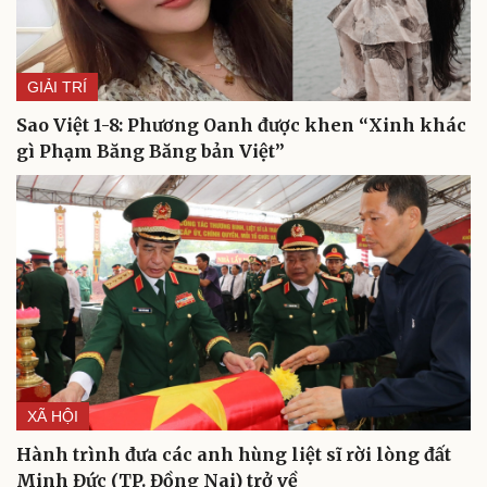
GIẢI TRÍ
Sao Việt 1-8: Phương Oanh được khen “Xinh khác
gì Phạm Băng Băng bản Việt”
Du lịch
Podcast
Tư vấn
Câu chuyện thời sự
Săn Tour
Đọc truyện đêm khuya
check-in
Cửa sổ tình yêu
Kể chuyện cho bé
Hạt giống tâm hồn
XÃ HỘI
Hành trình đưa các anh hùng liệt sĩ rời lòng đất
Minh Đức (TP. Đồng Nai) trở về