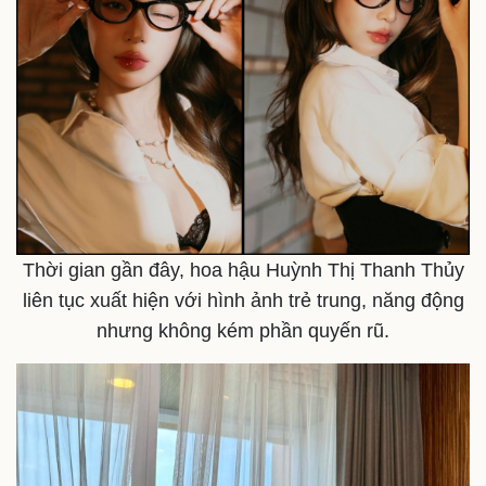
Thời gian gần đây, hoa hậu Huỳnh Thị Thanh Thủy
liên tục xuất hiện với hình ảnh trẻ trung, năng động
nhưng không kém phần quyến rũ.
Kinh tế
Thị trường
Bất động sản
Giá vàng
Khởi nghiệp
Tiêu dùng
Tỷ giá
Chứng khoán