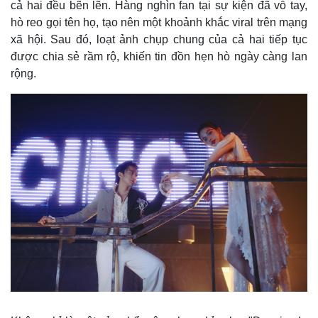
cả hai đều bẽn lẽn. Hàng nghìn fan tại sự kiện đã vỗ tay,
Chứng khoán
Giá cà phê
hò reo gọi tên họ, tạo nên một khoảnh khắc viral trên mạng
xã hội. Sau đó, loạt ảnh chụp chung của cả hai tiếp tục
được chia sẻ rầm rộ, khiến tin đồn hẹn hò ngày càng lan
rộng.