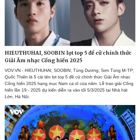
Tư vấn
Câu chuyện thời sự
Săn Tour
Đọc truyện đêm khuya
check-in
Cửa sổ tình yêu
Kể chuyện cho bé
Hạt giống tâm hồn
HIEUTHUHAI, SOOBIN lọt top 5 đề cử chính thức
Giải Âm nhạc Cống hiến 2025
VOV.VN - HIEUTHUHAI; SOOBIN; Tùng Dương; Sơn Tùng M-TP;
Quốc Thiên là 5 cái tên lọt top 5 đề cử chính thức Giải Âm nhạc
Cống hiến 2025 hạng mục Nam ca sĩ của năm. Lễ trao giải Cống
hiến lần 19 - 2025 dự kiến diễn ra vào tối 5/3/2025 tại Nhà hát
Lớn, Hà Nội.