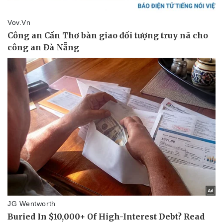
Sức khỏe
Đời sống
Dinh dưỡng - món ngon
Nhà đẹp
Cây thuốc
Blog
Sản phụ khoa
Tình yêu - Gia đình
Nhi khoa
Nam khoa
Làm đẹp - giảm cân
Phòng mạch online
Ăn sạch sống khỏe