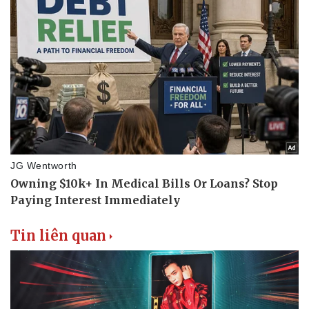
Văn hóa
Giải trí
Sân khấu - Điện ảnh
Nghệ sĩ
Văn học
Thời trang
Âm nhạc
Sao Việt
Di sản
Tin liên quan