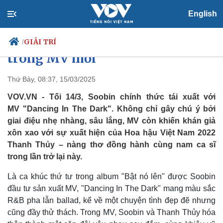
English
Soobin gây sốt khi khiêu vũ
cùng Hoa hậu Thanh Thủy
GIẢI TRÍ
/
trong MV mới
Thứ Bảy, 08:37, 15/03/2025
Chính trị
Xã hội
VOV.VN - Tối 14/3, Soobin chính thức tái xuất với
Đảng
Tin 24h
MV "Dancing In The Dark". Không chỉ gây chú ý bởi
Tổ chức nhân sự
Dự báo thời tiết
giai điệu nhẹ nhàng, sâu lắng, MV còn khiến khán giả
Quốc hội
Giáo dục
xôn xao với sự xuất hiện của Hoa hậu Việt Nam 2022
Nhận diện sự thật
Dấu ấn VOV
Thanh Thủy – nàng thơ đồng hành cùng nam ca sĩ
Việc làm
trong lần trở lại này.
Biển đảo
Là ca khúc thứ tư trong album "Bật nó lên" được Soobin
đầu tư sản xuất MV, "Dancing In The Dark" mang màu sắc
R&B pha lẫn ballad, kể về một chuyện tình đẹp đẽ nhưng
cũng đầy thử thách. Trong MV, Soobin và Thanh Thủy hóa