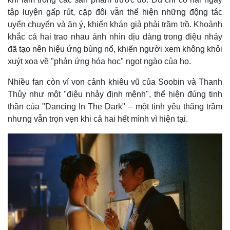
tập luyện gấp rút, cặp đôi vẫn thể hiện những động tác
uyển chuyển và ăn ý, khiến khán giả phải trầm trồ. Khoảnh
khắc cả hai trao nhau ánh nhìn dịu dàng trong điệu nhảy
Thế giới
Multimedia
đã tạo nên hiệu ứng bùng nổ, khiến người xem không khỏi
Quan sát
Video
xuýt xoa về "phản ứng hóa học" ngọt ngào của họ.
Cuộc sống đó đây
Ảnh
Hồ sơ
E-Magazine
Nhiều fan còn ví von cảnh khiêu vũ của Soobin và Thanh
Infographic
Thủy như một "điệu nhảy định mệnh", thể hiện đúng tinh
thần của "Dancing In The Dark" – một tình yêu thăng trầm
nhưng vẫn trọn vẹn khi cả hai hết mình vì hiện tại.