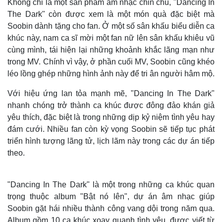
Không chỉ là một sản phẩm âm nhạc chỉn chu, "Dancing In
The Dark" còn được xem là một món quà đặc biệt mà
Soobin dành tặng cho fan. Ở một số sân khấu biểu diễn ca
khúc này, nam ca sĩ mời một fan nữ lên sân khấu khiêu vũ
cùng mình, tái hiện lại những khoảnh khắc lãng mạn như
trong MV. Chính vì vậy, ở phần cuối MV, Soobin cũng khéo
léo lồng ghép những hình ảnh này để tri ân người hâm mộ.
Với hiệu ứng lan tỏa mạnh mẽ, "Dancing In The Dark"
nhanh chóng trở thành ca khúc được đông đảo khán giả
Pháp luật
Quân sự - Quốc phòng
yêu thích, đặc biệt là trong những dịp kỷ niệm tình yêu hay
Vụ án
Vũ khí
đám cưới. Nhiều fan còn kỳ vọng Soobin sẽ tiếp tục phát
Tin nóng
Việt Nam
triển hình tượng lãng tử, lịch lãm này trong các dự án tiếp
Tư vấn luật
Phân tích
theo.
"Dancing In The Dark" là một trong những ca khúc quan
trọng thuộc album "Bật nó lên", dự án âm nhạc giúp
Soobin gặt hái nhiều thành công vang dội trong năm qua.
Album gồm 10 ca khúc xoay quanh tình yêu, được viết từ