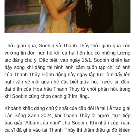
Thời gian qua, Soobin và Thanh Thủy thời gian qua còn
vướng tin đồn hẹn hò khi cả hai liên tục có những tương
tác đáng chú ý. Đặc biệt, vào ngày 15/1, Soobin khiến fan
dậy sóng khi đăng tải hình ảnh cầm cuốn tạp chí có ảnh
của Thanh Thủy. Hành động này ngay lập tức làm dấy lên
nghi vấn về mối quan hệ đặc biệt giữa họ. Trước tin đồn,
đại diện của Hoa hậu Thanh Thủy từ chối phản hồi, trong
khi Soobin cũng chọn cách giữ im lặng.
Khoảnh khắc đáng chú ý nhất của cặp đôi là tại Lễ trao giải
Kinh tế
Thị trường
Làn Sóng Xanh 2024, khi Thanh Thủy là người trực tiếp
Bất động sản
Giá vàng
trao giải "Album của năm" cho Soobin. Khi nhận cúp, nam
Khởi nghiệp
Tiêu dùng
ca sĩ đã ghé vào tai Thanh Thủy thì thầm điều gì đó khiến
Tỷ giá