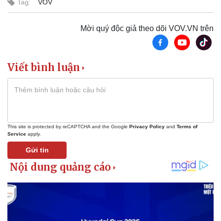
Tag:
VOV
Thể thao
Ô tô - Xe máy
Mời quý độc giả theo dõi VOV.VN trên
Bóng đá
Ô tô
Lịch thi đấu bóng đá
Xe máy
Thế giới thể thao
Tư vấn
Viết bình luận
eSports
Hậu trường
This site is protected by reCAPTCHA and the Google
Privacy Policy
and
Terms of
Service
apply.
Gửi tin