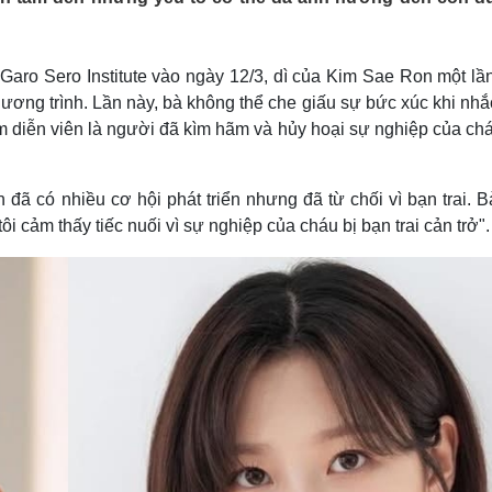
Lịch thi đấu bóng đá
Xe máy
Thế giới thể thao
Tư vấn
eSports
V
 Garo Sero Institute vào ngày 12/3, dì của Kim Sae Ron một lầ
Hậu trường
hương trình. Lần này, bà không thể che giấu sự bức xúc khi nh
Văn hóa
Giải trí
D
m diễn viên là người đã kìm hãm và hủy hoại sự nghiệp của chá
Sân khấu - Điện ảnh
Nghệ sĩ
Văn học
Thời trang
Âm nhạc
Sao Việt
c
 đã có nhiều cơ hội phát triển nhưng đã từ chối vì bạn trai. 
Di sản
i cảm thấy tiếc nuối vì sự nghiệp của cháu bị bạn trai cản trở".