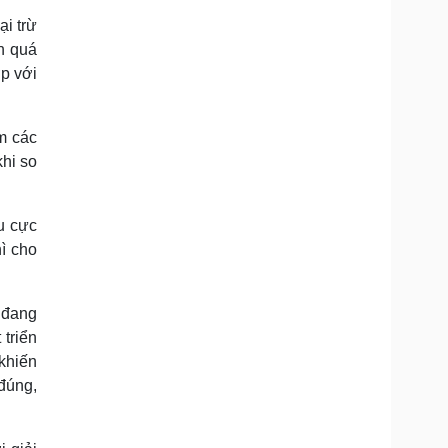
ại trừ
h quá
p với
ếm các
khi so
u cực
ì cho
 đang
triển
khiến
đúng,