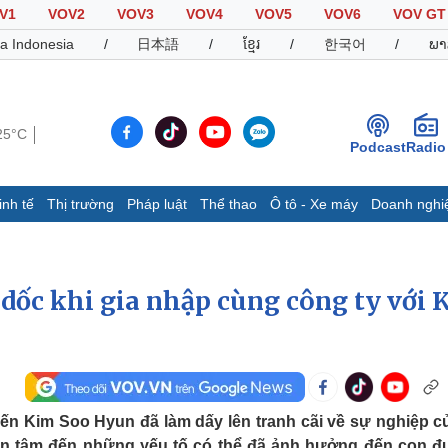
V1
VOV2
VOV3
VOV4
VOV5
VOV6
VOV GT
a Indonesia
/
日本語
/
ខ្មែរ
/
한국어
/
ພາ
25°C
Podcast
Radio
inh tế
Thị trường
Pháp luật
Thể thao
Ô tô - Xe máy
Doanh nghi
Thế giới
Multimedia
K
Quan sát
Video
B
dốc khi gia nhập cùng công ty với 
Cuộc sống đó đây
Ảnh
K
Hồ sơ
E-Magazine
Infographic
Thể thao
Ô tô - Xe máy
D
ến Kim Soo Hyun đã làm dấy lên tranh cãi về sự nghiệp c
Bóng đá
Ô tô
T
an tâm đến những yếu tố có thể đã ảnh hưởng đến con 