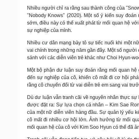
Nhiều người chỉ ra rằng sau thành công của "Snowy
"Nobody Knows" (2020). Một số ý kiến suy đoán 
sớm, điều này có thể xuất phát từ mối quan hệ v
sự nghiệp của mình.
Nhiều cư dân mạng bày tỏ sự tiếc nuối khi một nữ 
vai chính trong những năm gần đây. Một số người c
sánh với các diễn viên trẻ khác như Choi Hyun-wo
Một bộ phận dư luận suy đoán rằng mối quan hệ
đến sự nghiệp của cô, khiến cô mất đi cơ hội phá
rằng cô chuyển đổi từ vai diễn trẻ em sang vai trư
Dù dư luận vẫn tranh cãi về nguyên nhân thực sự 
được đặt ra: Sự lựa chọn cá nhân – Kim Sae Ron 
của một nữ diễn viên hàng đầu. Sự quản lý yếu k
cô mất đi nhiều cơ hội lớn. Ảnh hưởng từ mối q
mối quan hệ của cô với Kim Soo Hyun có thể đã ả