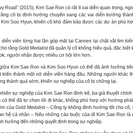
 Road" (2015), Kim Sae Ron có rất ít vai diễn quan trọng, ngo
rằng cô bị định hướng chuyển sang các vai diễn trưởng thàn
ới Kim Soo Hyun, khiến cô khó đảm bảo được các dự án phù hợ
diễn viên từng hai lần góp mặt tại Cannes lại chật vật tìm ki
ho rằng Gold Medalist đã quản lý cô không hiệu quả, đặc biệt 
ok, người nhận được nhiều cơ hội lớn hơn.
 giữa Kim Sae Ron và Kim Soo Hyun có thể đã ảnh hưởng tiê
t triển thành một nữ diễn viên hàng đầu. Những người khác th
ởng thành quá sớm, khiến sự nghiệp của cô bị chững lại.
khiến sự nghiệp của Kim Sae Ron đình trệ, ba giả thuyết chính
có thể đã tự chọn lối đi khác, không phù hợp với hướng phát 
ém của Gold Medalist – Công ty không định hướng tốt cho cô, 
uan hệ cá nhân – Nếu những cáo buộc của dì Kim Sae Ron là 
nh hưởng đến những quyết định trong sự nghiệp.