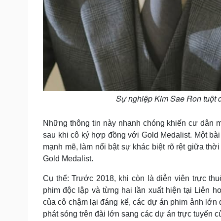
Sự nghiệp Kim Sae Ron tuột d
Những thông tin này nhanh chóng khiến cư dân m
sau khi cô ký hợp đồng với Gold Medalist. Một bài
mạnh mẽ, làm nổi bật sự khác biệt rõ rệt giữa thờ
Gold Medalist.
Cụ thể: Trước 2018, khi còn là diễn viên trực 
phim độc lập và từng hai lần xuất hiện tại Liên 
của cô chậm lại đáng kể, các dự án phim ảnh lớn d
phát sóng trên đài lớn sang các dự án trực tuyến củ