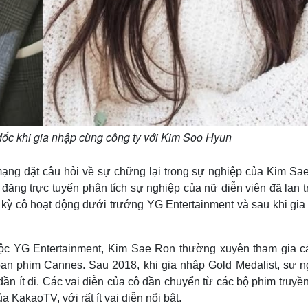
ốc khi gia nhập cùng công ty với Kim Soo Hyun
ạng đặt câu hỏi về sự chững lại trong sự nghiệp của Kim Sa
 đăng trực tuyến phân tích sự nghiệp của nữ diễn viên đã lan 
i kỳ cô hoạt động dưới trướng YG Entertainment và sau khi gi
thuộc YG Entertainment, Kim Sae Ron thường xuyên tham gia c
hoan phim Cannes. Sau 2018, khi gia nhập Gold Medalist, sự n
ần ít đi. Các vai diễn của cô dần chuyển từ các bộ phim truyề
a KakaoTV, với rất ít vai diễn nổi bật.