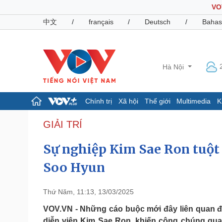
VO
中文
/
français
/
Deutsch
/
Bahas
Hà Nội
Chính trị
Xã hội
Thế giới
Multimedia
K
Chính trị
Xã hội
GIẢI TRÍ
Đảng
Tin 24h
Sự nghiệp Kim Sae Ron tuột 
Tổ chức nhân sự
Dự báo thời tiết
Quốc hội
Giáo dục
Soo Hyun
Nhận diện sự thật
Dấu ấn VOV
Việc làm
Biển đảo
Thứ Năm, 11:13, 13/03/2025
Pháp luật
Quân sự - Quốc phòng
VOV.VN - Những cáo buộc mới đây liên quan đ
Vụ án
Vũ khí
diễn viên Kim Sae Ron, khiến công chúng qu