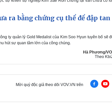
thực sự khiến sự nghiệp Kim Sae Ron chững lại vẫn chưa có lờ
a ra bằng chứng cụ thể để đập tan 
công ty quản lý Gold Medalist của Kim Soo Hyun tuyên bố sẽ đ
 thu hút sự quan tâm lớn của công chúng.
Hà Phương/VO
Theo Kb
Mời quý độc giả theo dõi VOV.VN trên