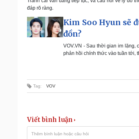
Tranh cãi vẫn đang tiếp tục, và câu hỏi về lý do 
đáp rõ ràng.
Kim Soo Hyun sẽ đư
đồn?
VOV.VN - Sau thời gian im lặng, 
phản hồi chính thức vào tuần tới,
Tag:
VOV
Viết bình luận