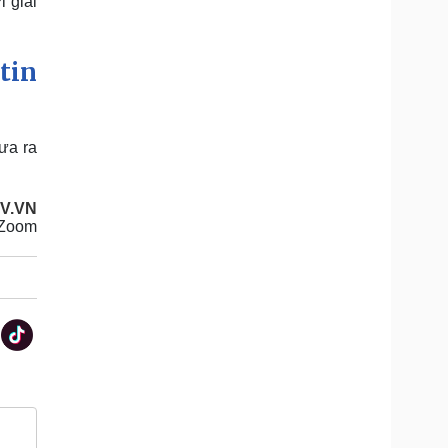
i giải
tin
ưa ra
V.VN
iZoom