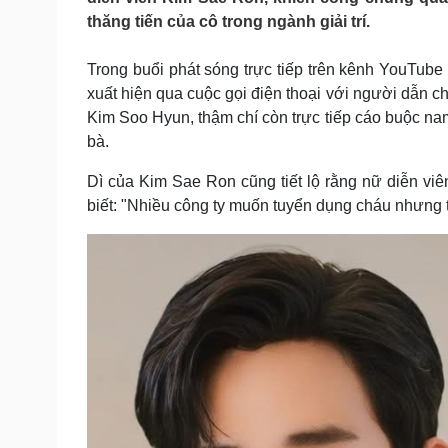
Tin nóng
Việt Nam
thăng tiến của cô trong ngành giải trí.
Tư vấn luật
Phân tích
Trong buổi phát sóng trực tiếp trên kênh YouTube
xuất hiện qua cuộc gọi điện thoại với người dẫn c
Sức khỏe
Đời sống
Kim Soo Hyun, thậm chí còn trực tiếp cáo buộc na
Dinh dưỡng - món ngon
Nhà đẹp
bà.
Cây thuốc
Blog
Sản phụ khoa
Tình yêu - Gia đình
Dì của Kim Sae Ron cũng tiết lộ rằng nữ diễn viên
Nhi khoa
biết: "Nhiều công ty muốn tuyển dụng cháu nhưng tô
Nam khoa
Làm đẹp - giảm cân
Phòng mạch online
Ăn sạch sống khỏe
Cải chính