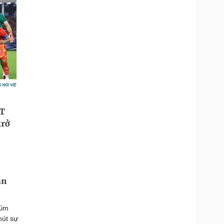
an
Kim
hút sự