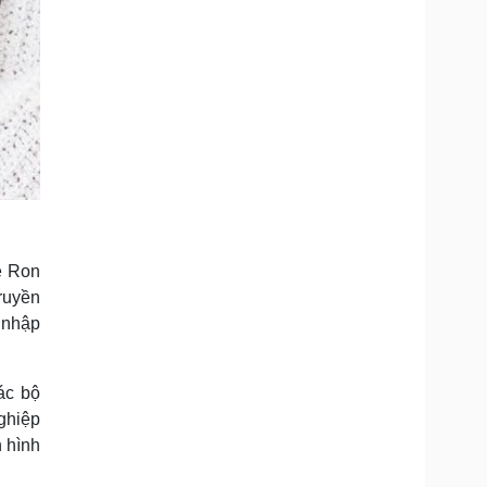
e Ron
truyền
a nhập
ác bộ
ghiệp
n hình