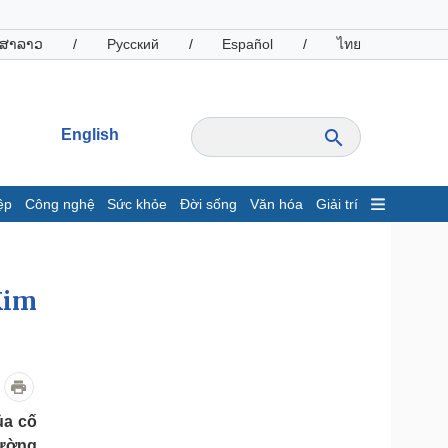
ສາລາວ
/
Русский
/
Español
/
ไทย
English
ệp
Công nghệ
Sức khỏe
Đời sống
Văn hóa
Giải trí
inh tế
Thị trường
ất động sản
Giá vàng
Kim
hởi nghiệp
Tiêu dùng
Tỷ giá
Chứng khoán
Giá cà phê
oanh nghiệp
Công nghệ
ủa cố
hông tin doanh nghiệp
Sành điệu
đường