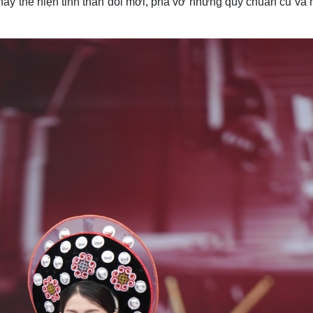
ày thể hiện tinh thần đổi mới, phá vỡ những quy chuẩn cũ và 