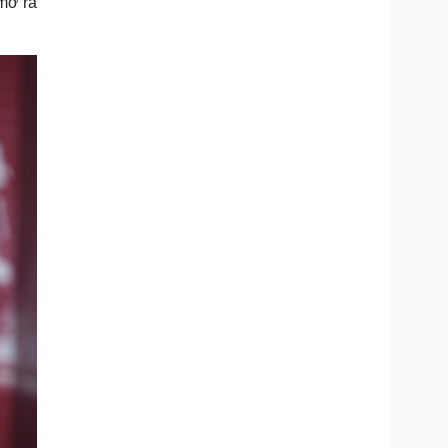
mở ra