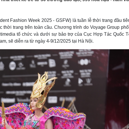
Lịch thi đấu bóng đá
Xe máy
Thế giới thể thao
Tư vấn
eSports
V
dent Fashion Week 2025 - GSFW) là tuần lễ thời trang đầu tiê
Hậu trường
ực thời trang trên toàn cầu. Chương trình do Voyage Group ph
Văn hóa
Giải trí
D
ultimedia tổ chức và dưới sự bảo trợ của Cục Hợp Tác Quốc T
Sân khấu - Điện ảnh
Nghệ sĩ
Nam, sẽ diễn ra từ ngày 4-9/12/2025 tại Hà Nội.
Văn học
Thời trang
Âm nhạc
Sao Việt
c
Di sản