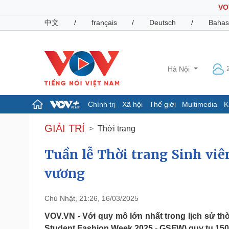
VO
中文
/
français
/
Deutsch
/
Bahas
Hà Nội
Chính trị
Xã hội
Thế giới
Multimedia
K
Chính trị
Xã hội
GIẢI TRÍ
Thời trang
Đảng
Tin 24h
Tổ chức nhân sự
Dự báo thời tiết
Tuần lễ Thời trang Sinh vi
Quốc hội
Giáo dục
vương
Nhận diện sự thật
Dấu ấn VOV
Việc làm
Biển đảo
Chủ Nhật, 21:26, 16/03/2025
Pháp luật
Quân sự - Quốc phòng
VOV.VN - Với quy mô lớn nhất trong lịch sử thờ
Vụ án
Vũ khí
Student Fashion Week 2025 - GSFW) quy tụ 150 n