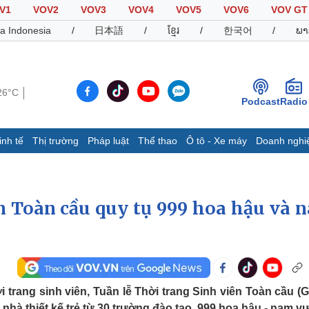
V1
VOV2
VOV3
VOV4
VOV5
VOV6
VOV GT
a Indonesia
/
日本語
/
ខ្មែរ
/
한국어
/
ພາ
26°C
Podcast
Radio
inh tế
Thị trường
Pháp luật
Thể thao
Ô tô - Xe máy
Doanh nghi
Thế giới
Multimedia
K
Quan sát
Video
B
Cuộc sống đó đây
Ảnh
K
ên Toàn cầu quy tụ 999 hoa hậu và 
Hồ sơ
E-Magazine
Infographic
Thể thao
Ô tô - Xe máy
D
i trang sinh viên, Tuần lễ Thời trang Sinh viên Toàn cầu (G
Bóng đá
Ô tô
T
hà thiết kế trẻ từ 30 trường đào tạo, 999 hoa hậu - nam v