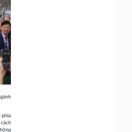
 ngành
 phía
 cách
những