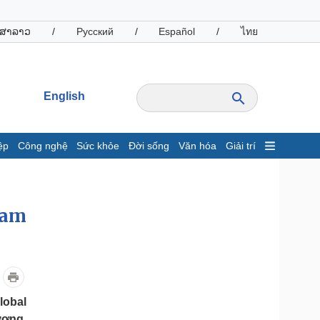
ສາລາວ
/
Русский
/
Español
/
ไทย
English
ệp
Công nghệ
Sức khỏe
Đời sống
Văn hóa
Giải trí
inh tế
Thị trường
ất động sản
Giá vàng
hởi nghiệp
Tiêu dùng
nam
Tỷ giá
Chứng khoán
Giá cà phê
oanh nghiệp
Công nghệ
lobal
hông tin doanh nghiệp
Sành điệu
ương,