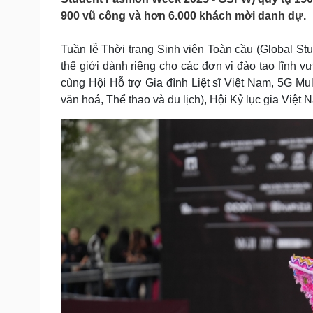
Tin nóng
Việt Nam
900 vũ công và hơn 6.000 khách mời danh dự.
Tư vấn luật
Phân tích
Tuần lễ Thời trang Sinh viên Toàn cầu (Global Stu
thế giới dành riêng cho các đơn vị đào tạo lĩnh v
Sức khỏe
Đời sống
cùng Hội Hỗ trợ Gia đình Liệt sĩ Việt Nam, 5G M
Dinh dưỡng - món ngon
Nhà đẹp
văn hoá, Thể thao và du lịch), Hội Kỷ lục gia Việt 
Cây thuốc
Blog
Sản phụ khoa
Tình yêu - Gia đình
Nhi khoa
Nam khoa
Làm đẹp - giảm cân
Phòng mạch online
Ăn sạch sống khỏe
Cải chính