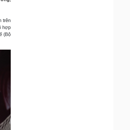
Doanh nghiệp 24h
Tin Công nghệ
Doanh nhân
Trải nghiệm
ì cộng đồng
Chuyển đổi số
n trên
ối hợp
u lịch
Podcast
ế (Bộ
Tư vấn
Câu chuyện thời sự
Săn Tour
Đọc truyện đêm khuya
heck-in
Cửa sổ tình yêu
Kể chuyện cho bé
Hạt giống tâm hồn