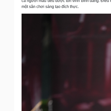
cả người mẫu đều được tôn vinh bình đẳng. Điều n
một sân chơi sáng tạo đích thực.