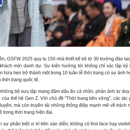
viên, GSFW 2025 quy tụ 150 nhà thiết kế trẻ từ 30 trường đào tạ
hách mời danh dự. Sự kiện hướng tới không chỉ xác lập kỷ l
òn hứa hẹn trở thành một trong 10 tuần lễ thời trang có sự ảnh
thời trang quốc tế.
n những bộ sưu tập mang đậm dấu ấn cá nhân, phản ánh tư duy
g của thế hệ Gen Z. Với chủ đề “Thời trang bền vững”, các tác
iêu luyện, mà còn truyền tải những thông điệp mạnh mẽ về trách
trong thời trang hiện đại.
phân biệt vị trí trên sàn diễn, không có first face hay vedett