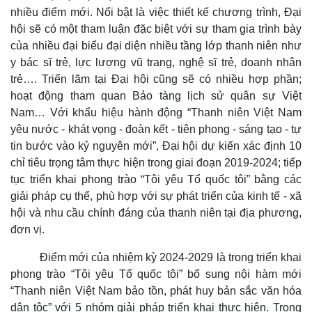
nhiều điểm mới. Nổi bật là việc thiết kế chương trình, Đại
hội sẽ có một tham luận đặc biệt với sự tham gia trình bày
của nhiều đại biểu đại diện nhiều tầng lớp thanh niên như
y bác sĩ trẻ, lực lượng vũ trang, nghệ sĩ trẻ, doanh nhân
trẻ…. Triển lãm tại Đại hội cũng sẽ có nhiều hợp phần;
hoạt động tham quan Bảo tàng lịch sử quân sự Việt
Nam… Với khẩu hiệu hành động “Thanh niên Việt Nam
Kinh tế
Thị trường
yêu nước - khát vọng - đoàn kết - tiên phong - sáng tạo - tự
Bất động sản
Giá vàng
tin bước vào kỷ nguyên mới”, Đại hội dự kiến xác định 10
Khởi nghiệp
Tiêu dùng
chỉ tiêu trọng tâm thực hiện trong giai đoạn 2019-2024; tiếp
Tỷ giá
tục triển khai phong trào “Tôi yêu Tổ quốc tôi” bằng các
Chứng khoán
giải pháp cụ thể, phù hợp với sự phát triển của kinh tế - xã
Giá cà phê
hội và nhu cầu chính đáng của thanh niên tại địa phương,
đơn vị.
Điểm mới của nhiệm kỳ 2024-2029 là trong triển khai
phong trào “Tôi yêu Tổ quốc tôi” bổ sung nội hàm mới
“Thanh niên Việt Nam bảo tồn, phát huy bản sắc văn hóa
dân tộc” với 5 nhóm giải pháp triển khai thực hiện. Trong