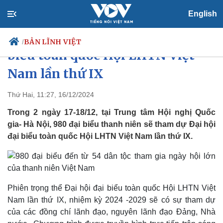
English
980 đại biểu tham dự Đại hội đại
BẢN LĨNH VIỆT
/
biểu toàn quốc Hội LHTN Việt
Nam lần thứ IX
Chính trị
Xã hội
Thứ Hai, 11:27, 16/12/2024
Đảng
Tin 24h
Trong 2 ngày 17-18/12, tại Trung tâm Hội nghị Quốc
Tổ chức nhân sự
Dự báo thời tiết
gia- Hà Nội, 980 đại biểu thanh niên sẽ tham dự Đại hội
Quốc hội
Giáo dục
đại biểu toàn quốc Hội LHTN Việt Nam lần thứ IX.
Nhận diện sự thật
Dấu ấn VOV
Việc làm
Biển đảo
Phiên trọng thể Đại hội đại biểu toàn quốc Hội LHTN Việt
Nam lần thứ IX, nhiệm kỳ 2024 -2029 sẽ
có sự tham dự
của các đồng chí lãnh đạo, nguyên lãnh đạo Đảng, Nhà