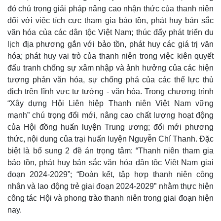
đó chú trọng giải pháp nâng cao nhận thức của thanh niên
đối với việc tích cực tham gia bảo tồn, phát huy bản sắc
văn hóa của các dân tộc Việt Nam; thúc đẩy phát triển du
lịch địa phương gắn với bảo tồn, phát huy các giá trị văn
hóa; phát huy vai trò của thanh niên trong việc kiên quyết
đấu tranh chống sự xâm nhập và ảnh hưởng của các hiện
tượng phản văn hóa, sự chống phá của các thế lực thù
Pháp luật
Quân sự - Quốc phòng
địch trên lĩnh vực tư tưởng - văn hóa. Trong chương trình
Vụ án
Vũ khí
“Xây dựng Hội Liên hiệp Thanh niên Việt Nam vững
Tin nóng
Việt Nam
mạnh” chú trọng đổi mới, nâng cao chất lượng hoạt động
Tư vấn luật
Phân tích
của Hội đồng huấn luyện Trung ương; đổi mới phương
thức, nội dung của trại huấn luyện Nguyễn Chí Thanh. Đặc
biệt là bổ sung 2 đề án trọng tâm: “Thanh niên tham gia
bảo tồn, phát huy bản sắc văn hóa dân tộc Việt Nam giai
đoạn 2024-2029”; “Đoàn kết, tập hợp thanh niên công
nhân và lao động trẻ giai đoạn 2024-2029” nhằm thực hiện
công tác Hội và phong trào thanh niên trong giai đoạn hiện
nay.