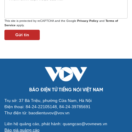
This site is protected by reCAPTCHA and the Google
Privacy Policy
and
Terms of
Service
apply.
Gửi tin
Du lịch
Podcast
Tư vấn
Câu chuyện thời sự
Săn Tour
Đọc truyện đêm khuya
check-in
Cửa sổ tình yêu
Kể chuyện cho bé
Hạt giống tâm hồn
BÁO ĐIỆN TỬ TIẾNG NÓI VIỆT NAM
Trụ sở: 37 Bà Triệu, phường Cửa Nam, Hà Nội
Điện thoại: 84-24-22105148, 84-24-39785691
Thư điện tử: baodientuvov@vov.vn
Liên hệ quảng cáo, phát hành: quangcao@vovnews.vn
Báo giá quảng cáo