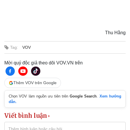
Thu Hằng
Tag:
VOV
Văn hóa
Giải trí
Sân khấu - Điện ảnh
Nghệ sĩ
Văn học
Thời trang
Mời quý độc giả theo dõi VOV.VN trên
Âm nhạc
Sao Việt
Di sản
Thêm VOV trên Google
Chọn VOV làm nguồn ưu tiên trên
Google Search
.
Xem hướng
dẫn.
Viết bình luận