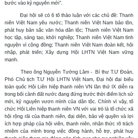
bước vào kỷ nguyên mới”.
Đại hội sẽ có 6 tổ thảo luận với các chủ đề: Thanh
niên Việt Nam yêu nước; Thanh niên Việt Nam bảo tồn,
phát huy bản sắc văn hóa dân tộc; Thanh niên Việt Nam
học tập, sáng tạo, khởi nghiệp; Thanh niên Việt Nam tình
Doanh nghiệp
Công nghệ
nguyện vì cộng đồng; Thanh niên Việt Nam đoàn kết, hội
Thông tin doanh nghiệp
Sành điệu
nhập, phát triển; Xây dựng Hội LHTN Việt Nam vững
Doanh nghiệp 24h
Tin Công nghệ
mạnh.
Doanh nhân
Trải nghiệm
Vì cộng đồng
Chuyển đổi số
Theo ông Nguyễn Tường Lâm - Bí thư T.Ư Đoàn,
Phó Chủ tịch T.Ư Hội LHTN Việt Nam, Đại hội đại biểu
toàn quốc Hội Liên hiệp thanh niên VN lần thứ IX diễn ra
trong bối cảnh đất nước đang đứng trước thời điểm lịch sử
mới, kỷ nguyên vươn mình của dân tộc. Chính vì vậy, tổ
chức Hội Liên hiệp thanh niên VN với vai trò là tổ chức xã
hội rộng rãi của thanh niên, đại diện, bảo vệ quyền và lợi
ích hợp pháp của hội viên, thanh niên, nhận thức rõ trách
nhiệm của mình trong việc đồng hành, hỗ trợ, phát huy