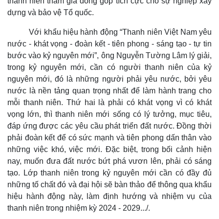
thanh niên tham gia đóng góp tích cực cho sự nghiệp xây
dựng và bảo vệ Tổ quốc.
Với khẩu hiệu hành động “Thanh niên Việt Nam yêu
nước - khát vọng - đoàn kết - tiên phong - sáng tạo - tự tin
Sức khỏe
Đời sống
bước vào kỷ nguyên mới”, ông Nguyễn Tường Lâm lý giải,
Dinh dưỡng - món ngon
Nhà đẹp
trong kỷ nguyên mới, cần có người thanh niên của kỷ
Cây thuốc
Blog
nguyên mới, đó là những người phải yêu nước, bởi yêu
Sản phụ khoa
Tình yêu - Gia đình
nước là nền tảng quan trọng nhất để làm hành trang cho
Nhi khoa
mỗi thanh niên. Thứ hai là phải có khát vọng vì có khát
Nam khoa
vọng lớn, thì thanh niên mới sống có lý tưởng, mục tiêu,
Làm đẹp - giảm cân
Phòng mạch online
đáp ứng được các yêu cầu phát triển đất nước. Đồng thời
Ăn sạch sống khỏe
phải đoàn kết để có sức mạnh và tiên phong dấn thân vào
những việc khó, việc mới. Đặc biệt, trong bối cảnh hiện
nay, muốn đưa đất nước bứt phá vươn lên, phải có sáng
tạo. Lớp thanh niên trong kỷ nguyên mới cần có đầy đủ
những tố chất đó và đại hội sẽ bàn thảo để thông qua khẩu
hiệu hành động này, làm định hướng và nhiệm vụ của
thanh niên trong nhiệm kỳ 2024 - 2029.../.