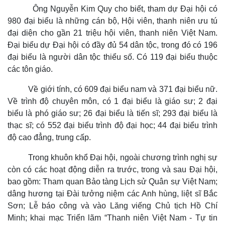
Ông Nguyễn Kim Quy cho biết, tham dự Đại hội có
980 đại biểu là những cán bộ, Hội viên, thanh niên ưu tú
đại diện cho gần 21 triệu hội viên, thanh niên Việt Nam.
Đại biểu dự Đại hội có đầy đủ 54 dân tộc, trong đó có 196
đại biểu là người dân tộc thiểu số. Có 119 đại biểu thuộc
Thể thao
Ô tô - Xe máy
các tôn giáo.
Bóng đá
Ô tô
Về giới tính, có 609 đại biểu nam và 371 đại biểu nữ.
Lịch thi đấu bóng đá
Xe máy
Thế giới thể thao
Tư vấn
Về trình độ chuyên môn, có 1 đại biểu là giáo sư; 2 đại
eSports
biểu là phó giáo sư; 26 đại biểu là tiến sĩ; 293 đại biểu là
Hậu trường
thạc sĩ; có 552 đại biểu trình độ đại học; 44 đại biểu trình
độ cao đẳng, trung cấp.
Trong khuôn khổ Đại hội, ngoài chương trình nghị sự
còn có các hoạt động diễn ra trước, trong và sau Đại hội,
bao gồm: Tham quan Bảo tàng Lịch sử Quân sự Việt Nam;
dâng hương tại Đài tưởng niệm các Anh hùng, liệt sĩ Bắc
Sơn; Lễ báo công và vào Lăng viếng Chủ tịch Hồ Chí
Minh; khai mạc Triển lãm “Thanh niên Việt Nam - Tự tin