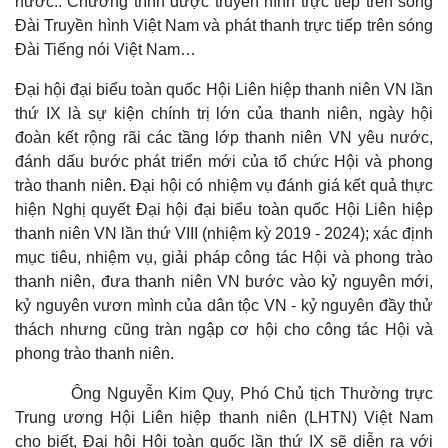
nước.. Chương trình được truyền hình trực tiếp trên sóng
Đài Truyền hình Việt Nam và phát thanh trực tiếp trên sóng
Đài Tiếng nói Việt Nam…
Đại hội đại biểu toàn quốc Hội Liên hiệp thanh niên VN lần
thứ IX là sự kiện chính trị lớn của thanh niên, ngày hội
đoàn kết rộng rãi các tầng lớp thanh niên VN yêu nước,
đánh dấu bước phát triển mới của tổ chức Hội và phong
trào thanh niên. Đại hội có nhiệm vụ đánh giá kết quả thực
Thế giới
Multimedia
hiện Nghị quyết Đại hội đại biểu toàn quốc Hội Liên hiệp
Quan sát
Video
thanh niên VN lần thứ VIII (nhiệm kỳ 2019 - 2024); xác định
Cuộc sống đó đây
Ảnh
mục tiêu, nhiệm vụ, giải pháp công tác Hội và phong trào
Hồ sơ
E-Magazine
thanh niên, đưa thanh niên VN bước vào kỷ nguyên mới,
Infographic
kỷ nguyên vươn mình của dân tộc VN - kỷ nguyên đầy thử
thách nhưng cũng tràn ngập cơ hội cho công tác Hội và
phong trào thanh niên.
Ông Nguyễn Kim Quy, Phó Chủ tịch Thường trực
Trung ương Hội Liên hiệp thanh niên (LHTN) Việt Nam
cho biết, Đại hội Hội toàn quốc lần thứ IX sẽ diễn ra với