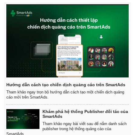
Thể thao
Ô tô - Xe máy
Hướng dẫn cách tạo chiến dịch quảng cáo trên SmartAds
Bóng đá
Ô tô
Tham khảo ngay trọn bộ hướng dẫn cách tạo một chiến dịch quảng
Lịch thi đấu bóng đá
Xe máy
cáo mới trên SmartAds.
Thế giới thể thao
Tư vấn
eSports
Khám phá hệ thống Publisher đối tác của
Hậu trường
SmartAds
Tham khảo ngay bài viết sau để nắm danh sách
publisher trong hệ thống quảng cáo của
SmartAds.