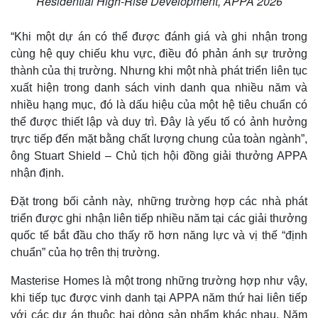
Residential High-Rise Development, APPA 2026
“Khi một dự án có thể được đánh giá và ghi nhận trong
cùng hệ quy chiếu khu vực, điều đó phản ánh sự trưởng
thành của thị trường. Nhưng khi một nhà phát triển liên tục
xuất hiện trong danh sách vinh danh qua nhiều năm và
nhiều hạng mục, đó là dấu hiệu của một hệ tiêu chuẩn có
thể được thiết lập và duy trì. Đây là yếu tố có ảnh hưởng
trực tiếp đến mặt bằng chất lượng chung của toàn ngành”,
ông Stuart Shield – Chủ tịch hội đồng giải thưởng APPA
Thế giới
Multimedia
nhận định.
Quan sát
Video
Đặt trong bối cảnh này, những trường hợp các nhà phát
Cuộc sống đó đây
Ảnh
triển được ghi nhận liên tiếp nhiều năm tại các giải thưởng
Hồ sơ
E-Magazine
Infographic
quốc tế bắt đầu cho thấy rõ hơn năng lực và vị thế “định
chuẩn” của họ trên thị trường.
Masterise Homes là một trong những trường hợp như vậy,
khi tiếp tục được vinh danh tại APPA năm thứ hai liên tiếp
với các dự án thuộc hai dòng sản phẩm khác nhau. Năm