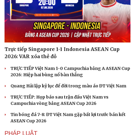
Trực tiếp Singapore 1-1 Indonesia ASEAN Cup
2026: VAR xóa thẻ đỏ
TRỰC TIẾP Việt Nam 1-0 Campuchia bảng A ASEAN Cup
2026: Hiệp hai bùng nổ bàn thắng
Quang Hải lập kỷ lục để đời trong màu áo ĐT Việt Nam
TRỰC TIẾP: Họp báo sau trận đấu Việt Nam vs
Campuchia vòng bảng ASEAN Cup 2026
Tin bóng đá 7-8: ĐT Việt Nam gặp bất lợi trước bán kết
ASEAN Cup 2026
PHÁP LUẬT
Cải chính