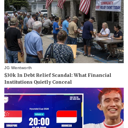
Doanh nghiệp
Công nghệ
Thông tin doanh nghiệp
Sành điệu
Doanh nghiệp 24h
Tin Công nghệ
Doanh nhân
Trải nghiệm
Vì cộng đồng
Chuyển đổi số