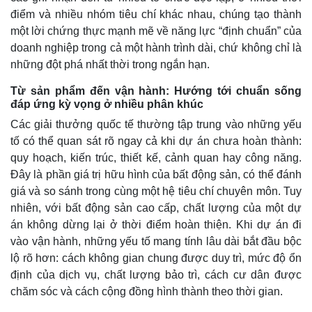
điểm và nhiều nhóm tiêu chí khác nhau, chúng tạo thành
một lời chứng thực mạnh mẽ về năng lực “định chuẩn” của
doanh nghiệp trong cả một hành trình dài, chứ không chỉ là
những đột phá nhất thời trong ngắn hạn.
Từ sản phẩm đến vận hành: Hướng tới chuẩn sống
đáp ứng kỳ vọng ở nhiều phân khúc
Các giải thưởng quốc tế thường tập trung vào những yếu
tố có thể quan sát rõ ngay cả khi dự án chưa hoàn thành:
quy hoạch, kiến trúc, thiết kế, cảnh quan hay công năng.
Kinh tế
Thị trường
Đây là phần giá trị hữu hình của bất động sản, có thể đánh
giá và so sánh trong cùng một hệ tiêu chí chuyên môn. Tuy
Bất động sản
Giá vàng
Khởi nghiệp
Tiêu dùng
nhiên, với bất động sản cao cấp, chất lượng của một dự
Tỷ giá
án không dừng lại ở thời điểm hoàn thiện. Khi dự án đi
Chứng khoán
vào vận hành, những yếu tố mang tính lâu dài bắt đầu bộc
Giá cà phê
lộ rõ hơn: cách không gian chung được duy trì, mức độ ổn
định của dịch vụ, chất lượng bảo trì, cách cư dân được
chăm sóc và cách cộng đồng hình thành theo thời gian.