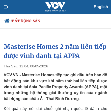
English
BẤT ĐỘNG SẢN
/
Masterise Homes 2 năm liên tiếp
Chính trị
Xã hội
Đảng
Tin 24h
được vinh danh tại APPA
Tổ chức nhân sự
Dự báo thời tiết
Quốc hội
Giáo dục
Thứ Sáu, 12:04, 08/05/2026
Nhận diện sự thật
Dấu ấn VOV
Việc làm
VOV.VN - Masterise Homes tiếp tục ghi dấu trên bản đồ
Biển đảo
bất động sản khu vực khi năm thứ hai liên tiếp được
vinh danh tại Asia Pacific Property Awards (APPA), một
trong những hệ thống giải thưởng uy tín của ngành
bất động sản châu Á - Thái Bình Dương.
Kết quả này nối dài chuỗi ghi nhận quốc tế dành cho