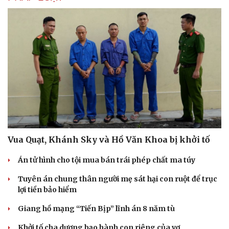
Vua Quạt, Khánh Sky và Hồ Văn Khoa bị khởi tố
Án tử hình cho tội mua bán trái phép chất ma túy
Tuyên án chung thân người mẹ sát hại con ruột để trục
lợi tiền bảo hiểm
Giang hồ mạng “Tiến Bịp” lĩnh án 8 năm tù
Khởi tố cha dượng bạo hành con riêng của vợ