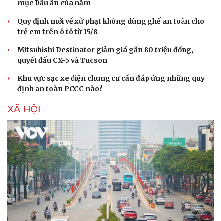
mục Dấu ấn của năm
Săn Tour
Đọc truyện đêm khuya
check-in
Cửa sổ tình yêu
Quy định mới về xử phạt không dùng ghế an toàn cho
Kể chuyện cho bé
trẻ em trên ô tô từ 15/8
Hạt giống tâm hồn
Mitsubishi Destinator giảm giá gần 80 triệu đồng,
quyết đấu CX-5 và Tucson
Khu vực sạc xe điện chung cư cần đáp ứng những quy
định an toàn PCCC nào?
XÃ HỘI