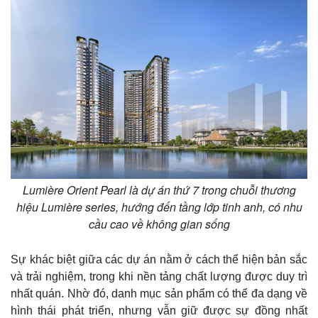
Lumière Orient Pearl là dự án thứ 7 trong chuỗi thương
Pháp luật
Quân sự - Quốc phòng
hiệu Lumière series, hướng đến tầng lớp tinh anh, có nhu
Vụ án
Vũ khí
cầu cao về không gian sống
Tin nóng
Việt Nam
Tư vấn luật
Phân tích
Sự khác biệt giữa các dự án nằm ở cách thể hiện bản sắc
và trải nghiệm, trong khi nền tảng chất lượng được duy trì
nhất quán. Nhờ đó, danh mục sản phẩm có thể đa dạng về
hình thái phát triển, nhưng vẫn giữ được sự đồng nhất