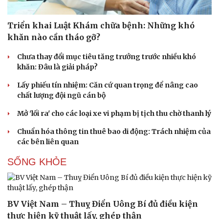
Sức khỏe
Đời sống
Dinh dưỡng - món ngon
Nhà đẹp
Triển khai Luật Khám chữa bệnh: Những khó
Cây thuốc
Blog
khăn nào cần tháo gỡ?
Sản phụ khoa
Tình yêu - Gia đình
Nhi khoa
Chưa thay đổi mục tiêu tăng trưởng trước nhiều khó
Nam khoa
khăn: Đâu là giải pháp?
Làm đẹp - giảm cân
Phòng mạch online
Lấy phiếu tín nhiệm: Căn cứ quan trọng để nâng cao
Ăn sạch sống khỏe
chất lượng đội ngũ cán bộ
Mở 'lối ra' cho các loại xe vi phạm bị tịch thu chờ thanh lý
Chuẩn hóa thông tin thuê bao di động: Trách nhiệm của
các bên liên quan
SỐNG KHỎE
BV Việt Nam – Thuỵ Điển Uông Bí đủ điều kiện
Văn hóa
Giải trí
thực hiện kỹ thuật lấy, ghép thận