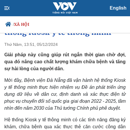
English
Bệnh viện Đà Nẵng vận hành hệ
XÃ HỘI
/
thống Kiosk y tế thông minh
Thứ Năm, 13:51, 05/12/2024
Giải pháp này cũng giúp rút ngắn thời gian chờ đợi,
Chính trị
Xã hội
qua đó nâng cao chất lượng khám chữa bệnh và tăng
Đảng
Tin 24h
sự hài lòng của người dân.
Tổ chức nhân sự
Dự báo thời tiết
Quốc hội
Giáo dục
Mới đây
, Bệnh viện Đà Nẵng đã vận hành hệ thống Kiosk
Nhận diện sự thật
Dấu ấn VOV
Việc làm
y tế thông minh thực hiện nhiệm vụ Đề án phát triển ứng
Biển đảo
dụng dữ liệu về dân cư, định danh và xác thực điện tử
phục vụ chuyển đổi số quốc gia giai đoạn 2022 - 2025, tầm
nhìn đến năm 2030 của Thủ tướng Chính phủ phê duyệt.
Hệ thống Kiosk y tế thông minh có các tính năng đăng ký
khám, chữa bệnh qua xác thực thẻ căn cước công dân