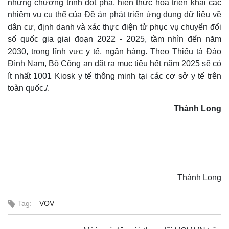
Kinh tế
Thị trường
những chương trình đột phá, hiện thực hóa triển khai các
Bất động sản
Giá vàng
nhiệm vụ cụ thể của Đề án phát triển ứng dụng dữ liệu về
Khởi nghiệp
Tiêu dùng
dân cư, định danh và xác thực điện tử phục vụ chuyển đổi
Tỷ giá
số quốc gia giai đoạn 2022 - 2025, tầm nhìn đến năm
Chứng khoán
2030, trong lĩnh vực y tế, ngân hàng. Theo Thiếu tá Đào
Giá cà phê
Đình Nam, Bộ Công an đặt ra mục tiêu hết năm 2025 sẽ có
ít nhất 1001 Kiosk y tế thông minh tại các cơ sở y tế trên
toàn quốc./.
Thành Long
​​​​​​​Thành Long
Pháp luật
Quân sự - Quốc phòng
Vụ án
Vũ khí
Tag:
VOV
Tin nóng
Việt Nam
Tư vấn luật
Phân tích