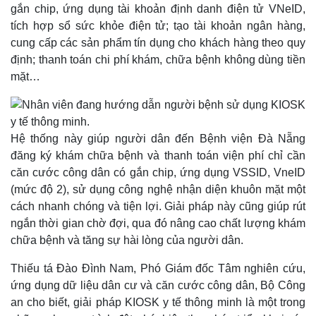
gắn chip, ứng dụng tài khoản định danh điện tử VNeID,
tích hợp sổ sức khỏe điện tử; tạo tài khoản ngân hàng,
cung cấp các sản phẩm tín dụng cho khách hàng theo quy
định; thanh toán chi phí khám, chữa bệnh không dùng tiền
mặt…
Thế giới
Multimedia
Quan sát
Video
Cuộc sống đó đây
Ảnh
Hồ sơ
E-Magazine
Hệ thống này giúp người dân đến Bệnh viện Đà Nẵng
Infographic
đăng ký khám chữa bệnh và thanh toán viện phí chỉ cần
căn cước công dân có gắn chip, ứng dụng VSSID, VneID
(mức độ 2), sử dụng công nghệ nhận diện khuôn mặt một
cách nhanh chóng và tiện lợi. Giải pháp này cũng giúp rút
ngắn thời gian chờ đợi, qua đó nâng cao chất lượng khám
chữa bệnh và tăng sự hài lòng của người dân.
Thiếu tá Đào Đình Nam, Phó Giám đốc Tâm nghiên cứu,
ứng dụng dữ liệu dân cư và căn cước công dân, Bộ Công
an cho biết, giải pháp KIOSK y tế thông minh là một trong