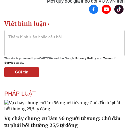
Mời quý độc giả theo dõi VOV.VN trên
Viết bình luận
This site is protected by reCAPTCHA and the Google
Privacy Policy
and
Terms of
Thể thao
Ô tô - Xe máy
Service
apply.
Bóng đá
Ô tô
Gửi tin
Lịch thi đấu bóng đá
Xe máy
Thế giới thể thao
Tư vấn
eSports
PHÁP LUẬT
Hậu trường
Vụ cháy chung cư làm 56 người tử vong: Chủ đầu
tư phải bồi thường 25,5 tỷ đồng