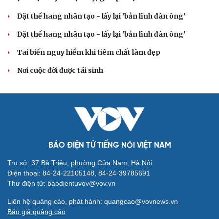
Sân khấu - Điện ảnh
Nghệ sĩ
Văn học
Thời trang
Đặt thể hang nhân tạo - lấy lại 'bản lĩnh đàn ông'
Âm nhạc
Sao Việt
Di sản
Đặt thể hang nhân tạo - lấy lại 'bản lĩnh đàn ông'
Tai biến nguy hiểm khi tiêm chất làm đẹp
Nơi cuộc đời được tái sinh
BÁO ĐIỆN TỬ TIẾNG NÓI VIỆT NAM
Du lịch
Podcast
Trụ sở: 37 Bà Triệu, phường Cửa Nam, Hà Nội
Tư vấn
Câu chuyện thời sự
Điện thoại: 84-24-22105148, 84-24-39785691
Săn Tour
Đọc truyện đêm khuya
Thư điện tử: baodientuvov@vov.vn
check-in
Cửa sổ tình yêu
Kể chuyện cho bé
Liên hệ quảng cáo, phát hành: quangcao@vovnews.vn
Hạt giống tâm hồn
Báo giá quảng cáo