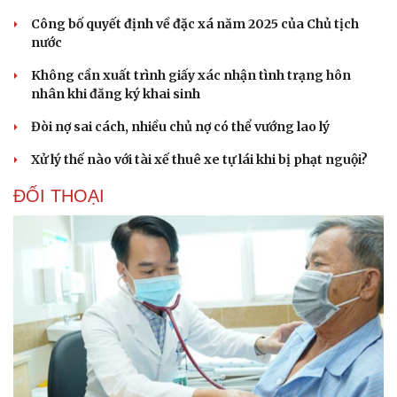
Công bố quyết định về đặc xá năm 2025 của Chủ tịch
nước
Không cần xuất trình giấy xác nhận tình trạng hôn
nhân khi đăng ký khai sinh
Doanh nghiệp
Công nghệ
Đòi nợ sai cách, nhiều chủ nợ có thể vướng lao lý
Thông tin doanh nghiệp
Sành điệu
Doanh nghiệp 24h
Tin Công nghệ
Xử lý thế nào với tài xế thuê xe tự lái khi bị phạt nguội?
Doanh nhân
Trải nghiệm
Vì cộng đồng
Chuyển đổi số
ĐỐI THOẠI