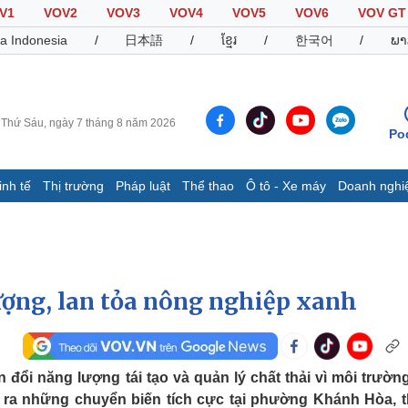
V1
VOV2
VOV3
VOV4
VOV5
VOV6
VOV GT
a Indonesia
/
日本語
/
ខ្មែរ
/
한국어
/
ພາ
Thứ Sáu, ngày 7 tháng 8 năm 2026
Po
inh tế
Thị trường
Pháp luật
Thể thao
Ô tô - Xe máy
Doanh nghi
Thế giới
Multimedia
K
Quan sát
Video
B
Cuộc sống đó đây
Ảnh
K
Hồ sơ
E-Magazine
ượng, lan tỏa nông nghiệp xanh
Infographic
Thể thao
Ô tô - Xe máy
D
ổi năng lượng tái tạo và quản lý chất thải vì môi trườn
ra những chuyển biến tích cực tại phường Khánh Hòa, 
Bóng đá
Ô tô
T