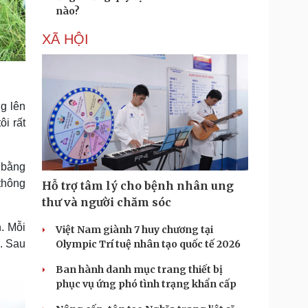
nào?
XÃ HỘI
ng lên
ôi rất
 bằng
thông
Hỗ trợ tâm lý cho bệnh nhân ung
thư và người chăm sóc
. Mỗi
Việt Nam giành 7 huy chương tại
Olympic Trí tuệ nhân tạo quốc tế 2026
%. Sau
Ban hành danh mục trang thiết bị
phục vụ ứng phó tình trạng khẩn cấp