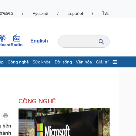
ສາລາວ
/
Русский
/
Español
/
ไทย
English
dcast
Radio
ệp
Công nghệ
Sức khỏe
Đời sống
Văn hóa
Giải trí
inh tế
Thị trường
ất động sản
Giá vàng
hởi nghiệp
Tiêu dùng
Tỷ giá
CÔNG NGHỆ
Chứng khoán
Giá cà phê
oanh nghiệp
Công nghệ
g bền
thành
hông tin doanh nghiệp
Sành điệu