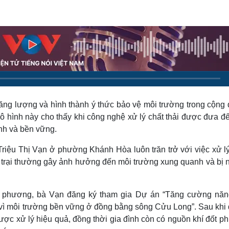
Lịch thi đấu bóng đá
Xe máy
Thế giới thể thao
Tư vấn
eSports
V
Hậu trường
Văn hóa
Giải trí
D
Sân khấu - Điện ảnh
Nghệ sĩ
Văn học
Thời trang
Âm nhạc
Sao Việt
c
Di sản
 năng lượng và hình thành ý thức bảo vệ môi trường trong cộng
mô hình này cho thấy khi công nghệ xử lý chất thải được đưa đ
nh và bền vững.
Triệu Thị Vạn ở phường Khánh Hòa luôn trăn trở với việc xử l
ng trại thường gây ảnh hưởng đến môi trường xung quanh và bị 
địa phương, bà Vạn đăng ký tham gia Dự án “Tăng cường năn
ải vì môi trường bền vững ở đồng bằng sông Cửu Long”. Sau khi
được xử lý hiệu quả, đồng thời gia đình còn có nguồn khí đốt p