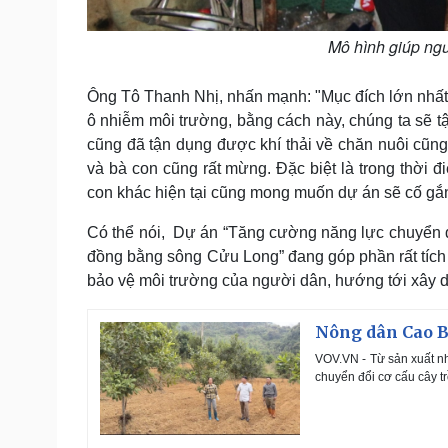
Mô hình giúp ngư
Ông Tô Thanh Nhị, nhấn mạnh: "Mục đích lớn nhất c
ô nhiễm môi trường, bằng cách này, chúng ta sẽ tậ
cũng đã tận dụng được khí thải về chăn nuôi cũng 
và bà con cũng rất mừng. Đặc biệt là trong thời đi
con khác hiện tại cũng mong muốn dự án sẽ cố gắng
Có thể nói, Dự án “Tăng cường năng lực chuyển đổ
đồng bằng sông Cửu Long” đang góp phần rất tích c
bảo vệ môi trường của người dân, hướng tới xây d
Nông dân Cao Bằ
VOV.VN - Từ sản xuất n
chuyển đổi cơ cấu cây trồ