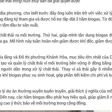
ất thải trong nuôi thủy sản đã giải quyết được
a phương, cho biết trước đây ông luôn trăn trở với việc xử l
ông đăng ký tham gia và được hỗ trợ lắp đặt 3 hầm biogas. Từ đ
ên tâm đầu tư sản xuất.
hất thải ra môi trường. Thứ hai, giúp mình tận dụng biogas để
ua ga. Mô hình này tuần hoàn nên giảm được khí độc, giảm đượ
ạ tầng và Đô thị phường Khánh Hòa, mục tiêu lớn nhất của 
tạo và quản lý chất thải vì môi trường bền vững ở đồng bằng
người dân trong xử lý chất thải. Thay vì xả thải gây ô nhiễ
 khí biogas phục vụ sinh hoạt, góp phần tiết kiệm chi phí và 
n lý dự án thường xuyên tuyên truyền, giải thích ý nghĩa của m
Đến nay, các hầm biogas đều phát huy hiệu quả, giúp giảm ô 
ng cao ý thức bảo vệ môi trường trong cộng đồng.