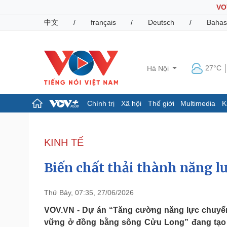
VO
中文
/
français
/
Deutsch
/
Bahas
27°C
Hà Nội
Chính trị
Xã hội
Thế giới
Multimedia
K
Chính trị
Xã hội
Đảng
Tin 24h
KINH TẾ
Tổ chức nhân sự
Dự báo thời tiết
Quốc hội
Giáo dục
Biến chất thải thành năng l
Nhận diện sự thật
Dấu ấn VOV
Việc làm
Biển đảo
Thứ Bảy, 07:35, 27/06/2026
Pháp luật
Quân sự - Quốc phòng
VOV.VN - Dự án “Tăng cường năng lực chuyển đ
vững ở đồng bằng sông Cửu Long” đang tạo 
Vụ án
Vũ khí