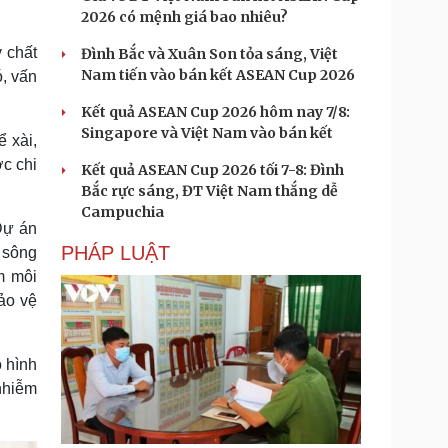
2026 có mệnh giá bao nhiêu?
ý chất
Đình Bắc và Xuân Son tỏa sáng, Việt
Nam tiến vào bán kết ASEAN Cup 2026
ó, vấn
Kết quả ASEAN Cup 2026 hôm nay 7/8:
Singapore và Việt Nam vào bán kết
 xài,
c chi
Kết quả ASEAN Cup 2026 tối 7-8: Đình
Bắc rực sáng, ĐT Việt Nam thắng dễ
Campuchia
Dự án
PHÁP LUẬT
 sông
m môi
bảo vệ
ô hình
nhiễm