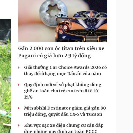
i
m
e
Gần 2.000 con ốc titan trên siêu xe
Pagani có giá hơn 2,9 tỷ đồng
Giải thưởng Car Choice Awards 2026 có
thay đổi ở hạng mục Dấu ấn của năm
Quy định mới về xử phạt không dùng
ghế an toàn cho trẻ em trên ô tô từ
15/8
Mitsubishi Destinator giảm giá gần 80
triệu đồng, quyết đấu CX-5 và Tucson
Khu vực sạc xe điện chung cư cần đáp
ứng những quy định an toàn PCCC