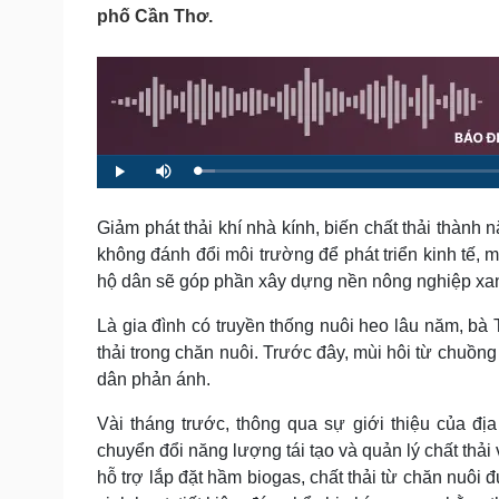
Tin nóng
Việt Nam
phố Cần Thơ.
Tư vấn luật
Phân tích
Sức khỏe
Đời sống
Dinh dưỡng - món ngon
Nhà đẹp
Cây thuốc
Blog
L
P
M
o
l
u
Sản phụ khoa
Tình yêu - Gia đình
a
a
t
d
y
e
Nhi khoa
e
Giảm phát thải khí nhà kính, biến chất thải thành
d
Nam khoa
:
không đánh đổi môi trường để phát triển kinh tế, 
2
.
Làm đẹp - giảm cân
3
hộ dân sẽ góp phần xây dựng nền nông nghiệp xa
5
Phòng mạch online
%
Ăn sạch sống khỏe
Là gia đình có truyền thống nuôi heo lâu năm, bà 
thải trong chăn nuôi. Trước đây, mùi hôi từ chuồ
Cải chính
dân phản ánh.
Vài tháng trước, thông qua sự giới thiệu của 
chuyển đổi năng lượng tái tạo và quản lý chất th
hỗ trợ lắp đặt hầm biogas, chất thải từ chăn nuôi 