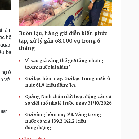
ải làm
Buôn lậu, hàng giả diễn biến phức
các hộ
tạp, xử lý gần 68.000 vụ trong 6
ả quan
tháng
iều bà
Vì sao giá vàng thế giới tăng nhưng
trong nước lại giảm?
ững ở
Giá bạc hôm nay: Giá bạc trong nước ở
ắn với
mức 61,9 triệu đồng/kg
Quảng Ninh chấm dứt hoạt động các cơ
sở giết mổ nhỏ lẻ trước ngày 31/10/2026
h dạn
Giá vàng hôm nay 7/8: Vàng trong
nước có giá 139,2-142,2 triệu
đồng/lượng