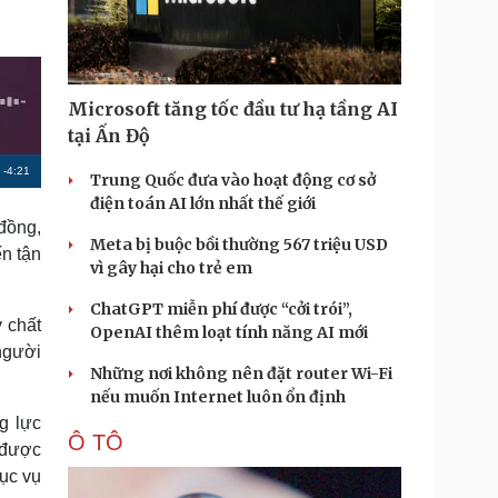
Doanh nghiệp 24h
Tin Công nghệ
Doanh nhân
Trải nghiệm
ì cộng đồng
Chuyển đổi số
Microsoft tăng tốc đầu tư hạ tầng AI
u lịch
Podcast
tại Ấn Độ
Tư vấn
Câu chuyện thời sự
R
-
4:21
Săn Tour
Đọc truyện đêm khuya
Trung Quốc đưa vào hoạt động cơ sở
heck-in
Cửa sổ tình yêu
điện toán AI lớn nhất thế giới
e
Kể chuyện cho bé
 đồng,
m
Meta bị buộc bồi thường 567 triệu USD
Hạt giống tâm hồn
ến tận
vì gây hại cho trẻ em
a
i
ChatGPT miễn phí được “cởi trói”,
ý chất
OpenAI thêm loạt tính năng AI mới
n
người
Những nơi không nên đặt router Wi-Fi
i
nếu muốn Internet luôn ổn định
n
g lực
Ô TÔ
g
 được
T
hục vụ