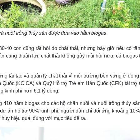
 và nuôi trồng thủy sản được đưa vào hầm biogas
 30-40 con cũng rất hôi do chất thải, nhưng bây giờ nếu có tă
 cũng thuận lợi, chất thải không gây mùi hôi nữa, có biogas t
g tái tạo và quản lý chất thải vì môi trường bền vững ở đồng
Quốc (KOICA) và Quỹ Hỗ trợ Trẻ em Hàn Quốc (CFK) tài trợ 
g kinh phí hơn 6,1 tỷ đồng.
 410 hầm biogas cho các hộ chăn nuôi và nuôi trồng thủy sản
 đó dự án hỗ trợ 90% kinh phí, người dân chỉ đối ứng khoảng 10
 huy hiệu quả, đúng với mục tiêu đề ra.