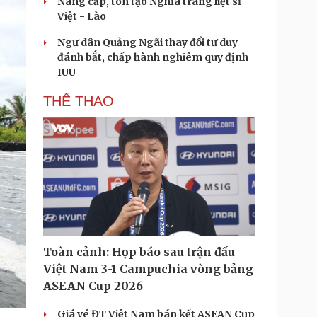
Nâng cấp, tôn tạo Nghĩa trang liệt sĩ
Việt - Lào
Ngư dân Quảng Ngãi thay đổi tư duy
đánh bắt, chấp hành nghiêm quy định
IUU
THỂ THAO
Toàn cảnh: Họp báo sau trận đấu
Việt Nam 3-1 Campuchia vòng bảng
ASEAN Cup 2026
Giá vé ĐT Việt Nam bán kết ASEAN Cup