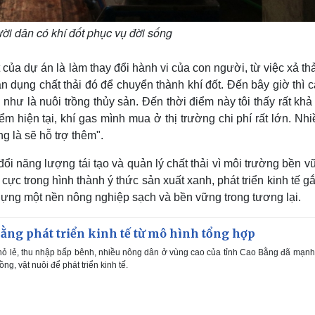
ời dân có khí đốt phục vụ đời sống
ủa dự án là làm thay đổi hành vi của con người, từ việc xả th
n dụng chất thải đó để chuyển thành khí đốt. Đến bây giờ thì 
như là nuôi trồng thủy sản. Đến thời điểm này tôi thấy rất kh
ểm hiện tại, khí gas mình mua ở thị trường chi phí rất lớn. Nh
 là sẽ hỗ trợ thêm".
i năng lượng tái tạo và quản lý chất thải vì môi trường bền v
ực trong hình thành ý thức sản xuất xanh, phát triển kinh tế g
ựng một nền nông nghiệp sạch và bền vững trong tương lại.
ng phát triển kinh tế từ mô hình tổng hợp
hỏ lẻ, thu nhập bấp bênh, nhiều nông dân ở vùng cao của tỉnh Cao Bằng đã mạn
ng, vật nuôi để phát triển kinh tế.