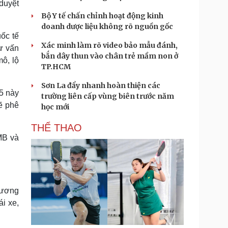
 duyệt
Bộ Y tế chấn chỉnh hoạt động kinh
doanh dược liệu không rõ nguồn gốc
ốc tế
Xác minh làm rõ video bảo mẫu đánh,
ư vấn
bắn dây thun vào chân trẻ mầm non ở
ô, lộ
TP.HCM
Sơn La đẩy nhanh hoàn thiện các
5 này
trường liên cấp vùng biên trước năm
ẽ phê
học mới
THỂ THAO
MB và
rương
ái xe,