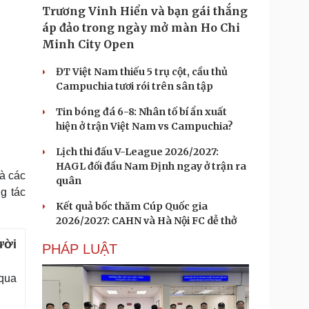
Trương Vinh Hiển và bạn gái thắng
áp đảo trong ngày mở màn Ho Chi
Minh City Open
ĐT Việt Nam thiếu 5 trụ cột, cầu thủ
Campuchia tươi rói trên sân tập
Tin bóng đá 6-8: Nhân tố bí ẩn xuất
hiện ở trận Việt Nam vs Campuchia?
Lịch thi đấu V-League 2026/2027:
HAGL đối đầu Nam Định ngay ở trận ra
à các
quân
g tác
Kết quả bốc thăm Cúp Quốc gia
2026/2027: CAHN và Hà Nội FC dễ thở
ười
PHÁP LUẬT
 qua