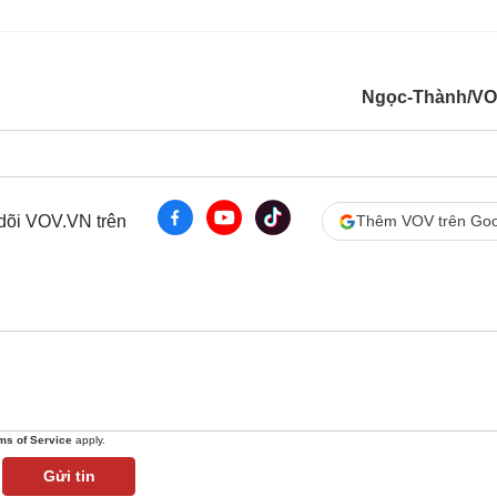
Ngọc-Thành/VO
 dõi VOV.VN trên
Thêm VOV trên Goo
ms of Service
apply.
Gửi tin