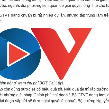
 bộ, ngành, địa phương liên quan để giải quyết, ông Thể cho h
GTVT đang chuẩn bị rất nhiều dự án, nhưng tập trung làm trê
o.
iểm nóng" trạm thu phí BOT Cai Lậy
)
o còn dùng được sẽ có hiệu quả tốt. Nếu quá tải thì lập đườn
 Với những giải pháp Chính phủ chỉ đạo và Bộ GTVT đang làm, 
giai đoạn sắp tới sẽ được giải quyết ổn thỏa", Bộ trưởng Nguy