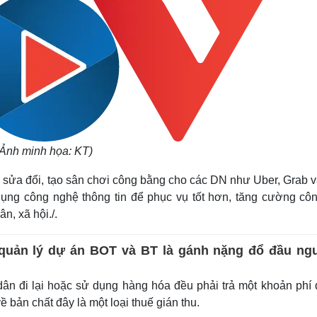
(Ảnh minh họa: KT)
6 sửa đổi, tạo sân chơi công bằng cho các DN như Uber, Grab v
ụng công nghệ thông tin để phục vụ tốt hơn, tăng cường côn
n, xã hội./
.
 quản lý dự án BOT và BT là gánh nặng đổ đầu ng
n đi lại hoặc sử dụng hàng hóa đều phải trả một khoản phí
ề bản chất đây là một loại thuế gián thu.