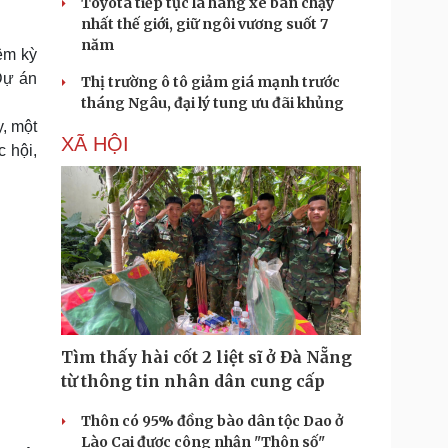
Toyota tiếp tục là hãng xe bán chạy
nhất thế giới, giữ ngôi vương suốt 7
năm
ệm kỳ
Dự án
Thị trường ô tô giảm giá mạnh trước
tháng Ngâu, đại lý tung ưu đãi khủng
, một
XÃ HỘI
 hội,
Tìm thấy hài cốt 2 liệt sĩ ở Đà Nẵng
từ thông tin nhân dân cung cấp
Thôn có 95% đồng bào dân tộc Dao ở
Lào Cai được công nhận "Thôn số"