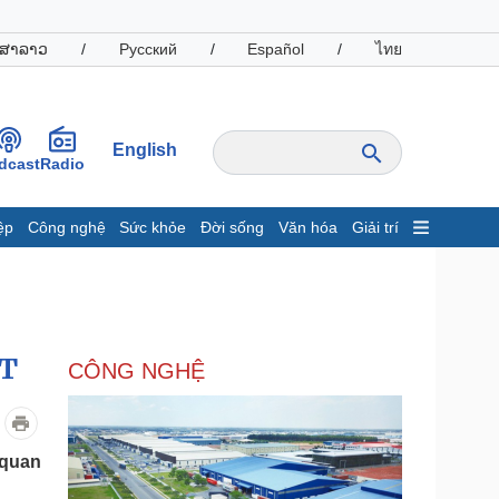
ສາລາວ
/
Русский
/
Español
/
ไทย
English
dcast
Radio
ệp
Công nghệ
Sức khỏe
Đời sống
Văn hóa
Giải trí
inh tế
Thị trường
ất động sản
Giá vàng
hởi nghiệp
Tiêu dùng
Tỷ giá
OT
CÔNG NGHỆ
Chứng khoán
Giá cà phê
oanh nghiệp
Công nghệ
 quan
hông tin doanh nghiệp
Sành điệu