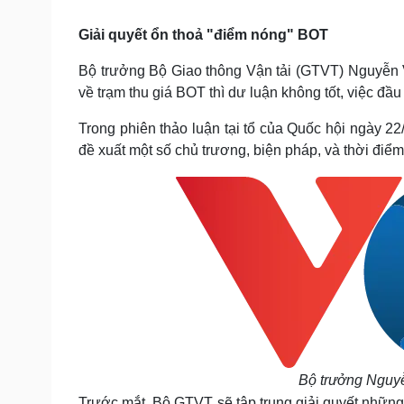
Tin nóng
Việt Nam
Tư vấn luật
Phân tích
Giải quyết ổn thoả "điểm nóng" BOT
Bộ trưởng Bộ Giao thông Vận tải (GTVT) Nguyễn V
về trạm thu giá BOT thì dư luận không tốt, việc đầu
Sức khỏe
Đời sống
Dinh dưỡng - món ngon
Nhà đẹp
Trong phiên thảo luận tại tổ của Quốc hội ngày
Cây thuốc
Blog
đề xuất một số chủ trương, biện pháp, và thời điểm
Sản phụ khoa
Tình yêu - Gia đình
Nhi khoa
Nam khoa
Làm đẹp - giảm cân
Phòng mạch online
Ăn sạch sống khỏe
Cải chính
Bộ trưởng Nguyễ
Trước mắt, Bộ GTVT sẽ tập trung giải quyết những 