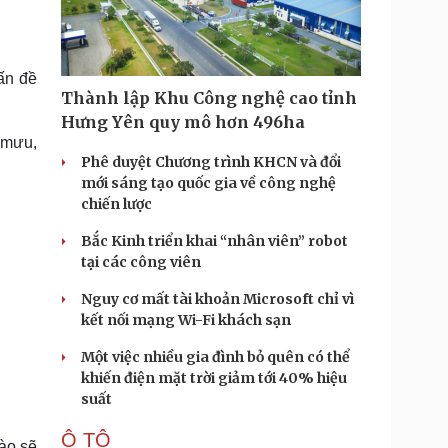
Doanh nghiệp 24h
Tin Công nghệ
Doanh nhân
Trải nghiệm
ì cộng đồng
Chuyển đổi số
ấn đề
Thành lập Khu Công nghệ cao tỉnh
u lịch
Podcast
Hưng Yên quy mô hơn 496ha
Tư vấn
Câu chuyện thời sự
 mưu,
Săn Tour
Đọc truyện đêm khuya
Phê duyệt Chương trình KHCN và đổi
heck-in
Cửa sổ tình yêu
mới sáng tạo quốc gia về công nghệ
Kể chuyện cho bé
chiến lược
Hạt giống tâm hồn
Bắc Kinh triển khai “nhân viên” robot
tại các công viên
Nguy cơ mất tài khoản Microsoft chỉ vì
kết nối mạng Wi-Fi khách sạn
Một việc nhiều gia đình bỏ quên có thể
khiến điện mặt trời giảm tới 40% hiệu
suất
Ô TÔ
nào sẽ