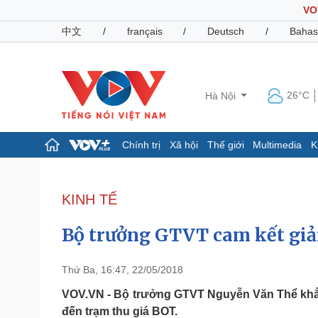
VO
中文
/
français
/
Deutsch
/
Bahas
26°C
Hà Nội
Chính trị
Xã hội
Thế giới
Multimedia
K
Chính trị
Xã hội
Đảng
Tin 24h
KINH TẾ
Tổ chức nhân sự
Dự báo thời tiết
Quốc hội
Giáo dục
Bộ trưởng GTVT cam kết giả
Nhận diện sự thật
Dấu ấn VOV
Việc làm
Biển đảo
Thứ Ba, 16:47, 22/05/2018
Pháp luật
Quân sự - Quốc phòng
VOV.VN - Bộ trưởng GTVT Nguyễn Văn Thể khẳng 
đến trạm thu giá BOT.
Vụ án
Vũ khí