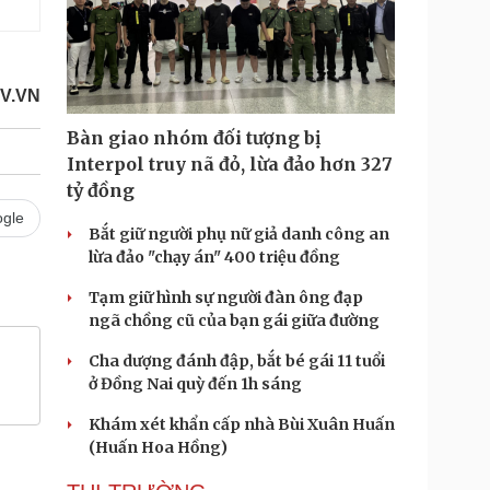
V.VN
Bàn giao nhóm đối tượng bị
Interpol truy nã đỏ, lừa đảo hơn 327
tỷ đồng
gle
Bắt giữ người phụ nữ giả danh công an
lừa đảo "chạy án" 400 triệu đồng
Tạm giữ hình sự người đàn ông đạp
ngã chồng cũ của bạn gái giữa đường
Cha dượng đánh đập, bắt bé gái 11 tuổi
ở Đồng Nai quỳ đến 1h sáng
Khám xét khẩn cấp nhà Bùi Xuân Huấn
(Huấn Hoa Hồng)