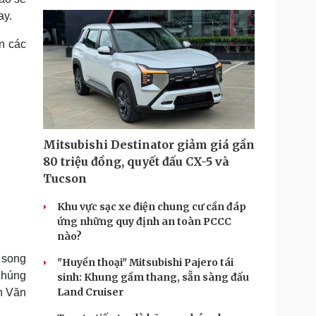
ay.
n các
Mitsubishi Destinator giảm giá gần
80 triệu đồng, quyết đấu CX-5 và
Tucson
Khu vực sạc xe điện chung cư cần đáp
ứng những quy định an toàn PCCC
nào?
g song
"Huyền thoại" Mitsubishi Pajero tái
chúng
sinh: Khung gầm thang, sẵn sàng đấu
Land Cruiser
ễn Văn