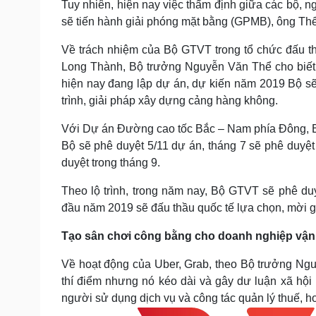
Tuy nhiên, hiện nay việc thẩm định giữa các bộ, n
sẽ tiến hành giải phóng mặt bằng (GPMB), ông Thể 
Về trách nhiệm của Bộ GTVT trong tổ chức đấu th
Long Thành, Bộ trưởng Nguyễn Văn Thể cho biết,
hiện nay đang lập dự án, dự kiến năm 2019 Bộ s
trình, giải pháp xây dựng cảng hàng không.
Với Dự án Đường cao tốc Bắc – Nam phía Đông, B
Bộ sẽ phê duyệt 5/11 dự án, tháng 7 sẽ phê duyệt
duyệt trong tháng 9.
Theo lộ trình, trong năm nay, Bộ GTVT sẽ phê d
đầu năm 2019 sẽ đấu thầu quốc tế lựa chọn, mời gọ
Tạo sân chơi công bằng cho doanh nghiệp vận 
Về hoạt động của Uber, Grab, theo Bộ trưởng Nguy
thí điểm nhưng nó kéo dài và gây dư luận xã hội r
người sử dụng dịch vụ và công tác quản lý thuế, h