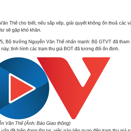
Lịch thi đấu bóng đá
Xe máy
Thế giới thể thao
Tư vấn
eSports
V
Hậu trường
ăn Thể cho biết, nếu sắp xếp, giải quyết không ổn thoả các v
 tư sẽ gặp khó khăn.
Văn hóa
Giải trí
D
Sân khấu - Điện ảnh
Nghệ sĩ
 22/5, Bộ trưởng Nguyễn Văn Thể nhấn mạnh: Bộ GTVT đã tham
Văn học
Thời trang
 này, tình hình các trạm thu giá BOT đã tương đối ổn định.
Âm nhạc
Sao Việt
c
Di sản
n Văn Thể (Ảnh: Báo Giao thông)
vấn đề hiện đang tồn tại, việc nào liên quan đến trạm thu giá 