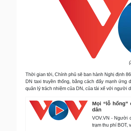
Thời gian tới, Chính phủ sẽ ban hành Nghị định 8
DN taxi truyền thống, bằng cách đẩy mạnh ứng d
quản lý trách nhiệm của DN, của tài xế với người dâ
Mọi “lỗ hổng”
dân
VOV.VN - Người dâ
trạm thu phí BOT, v