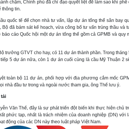
gành chậm, Chính phủ đã chỉ đạo quyết liệt để làm sao khi phê
thông tin.
ầu quốc tế để chọn nhà tư vấn, lập dự án tổng thể sân bay qu
 Bộ đã bám sát kế hoạch, vừa công bố tư vấn trúng thầu và t
ẽ báo cáo Quốc hội một dự án tổng thể gồm cả GPMB và quy m
ộ trưởng GTVT cho hay, có 11 dự án thành phần. Trong tháng 
 tiếp 5 dự án nữa, còn 1 dự án cuối cùng là cầu Mỹ Thuận 2 s
uyệt toàn bộ 11 dự án, phối hợp với địa phương cắm mốc GP
i nhà đầu tư trong và ngoài nước tham gia, ông Thể lưu ý.
tải
ễn Văn Thể, đây là sự phát triển đột biến khi thực hiện chủ t
ất phức tạp, nhất là trách nhiệm của doanh nghiệp (DN) với l
oạt động của các DN này theo luật pháp Việt Nam.