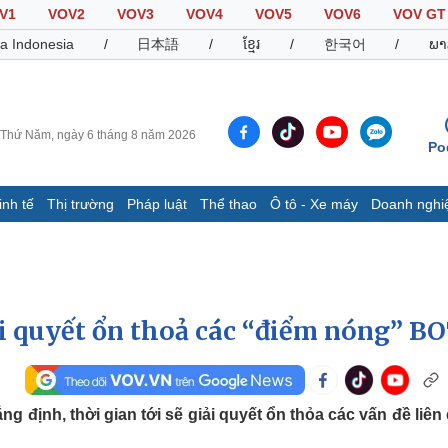
V1
VOV2
VOV3
VOV4
VOV5
VOV6
VOV GT
a Indonesia
/
日本語
/
ខ្មែរ
/
한국어
/
ພາ
Thứ Năm, ngày 6 tháng 8 năm 2026
Po
inh tế
Thị trường
Pháp luật
Thể thao
Ô tô - Xe máy
Doanh nghi
Thế giới
Multimedia
K
Quan sát
Video
B
Cuộc sống đó đây
Ảnh
K
Hồ sơ
E-Magazine
i quyết ổn thoả các “điểm nóng” B
Infographic
Thể thao
Ô tô - Xe máy
D
định, thời gian tới sẽ giải quyết ổn thỏa các vấn đề liên
Bóng đá
Ô tô
T