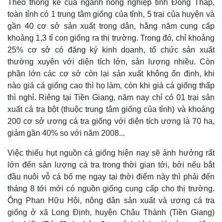
Theo thống kê của ngành nông nghiệp tỉnh Đồng Tháp,
toàn tỉnh có 1 trung tâm giống của tỉnh, 5 trại của huyện và
gần 40 cơ sở sản xuất trong dân, hằng năm cung cấp
khoảng 1,3 tỉ con giống ra thị trường. Trong đó, chỉ khoảng
25% cơ sở có đăng ký kinh doanh, tổ chức sản xuất
thường xuyên với diện tích lớn, sản lượng nhiều. Còn
phần lớn các cơ sở còn lại sản xuất không ổn định, khi
nào giá cá giống cao thì họ làm, còn khi giá cá giống thấp
thì nghỉ. Riêng tại Tiền Giang, năm nay chỉ có 01 trại sản
xuất cá tra bột (thuộc trung tâm giống của tỉnh) và khoảng
200 cơ sở ương cá tra giống với diện tích ương là 70 ha,
giảm gần 40% so với năm 2008...
Việc thiếu hụt nguồn cá giống hiện nay sẽ ảnh hưởng rất
lớn đến sản lượng cá tra trong thời gian tới, bởi nếu bắt
đầu nuôi vỗ cá bố mẹ ngay tại thời điểm này thì phải đến
tháng 8 tới mới có nguồn giống cung cấp cho thị trường.
Ông Phan Hữu Hội, nông dân sản xuất và ương cá tra
giống ở xã Long Định, huyện Châu Thành (Tiền Giang)