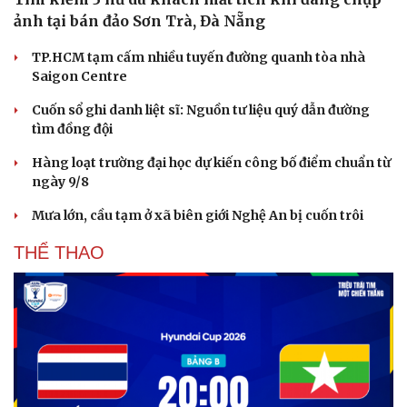
ảnh tại bán đảo Sơn Trà, Đà Nẵng
TP.HCM tạm cấm nhiều tuyến đường quanh tòa nhà
Saigon Centre
Cuốn sổ ghi danh liệt sĩ: Nguồn tư liệu quý dẫn đường
tìm đồng đội
Hàng loạt trường đại học dự kiến công bố điểm chuẩn từ
ngày 9/8
Mưa lớn, cầu tạm ở xã biên giới Nghệ An bị cuốn trôi
Sức khỏe
Đời sống
Dinh dưỡng - món ngon
Nhà đẹp
THỂ THAO
Cây thuốc
Blog
Sản phụ khoa
Tình yêu - Gia đình
Nhi khoa
Nam khoa
Làm đẹp - giảm cân
Phòng mạch online
Ăn sạch sống khỏe