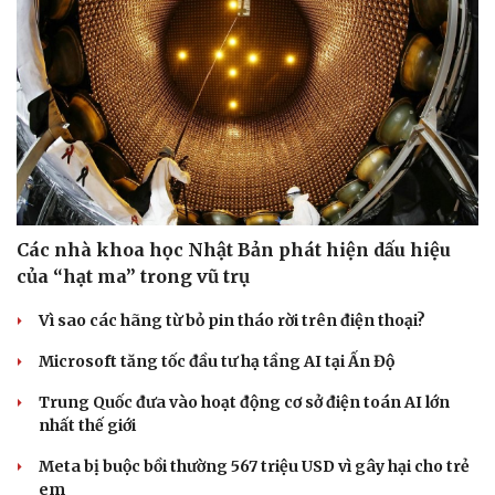
Các nhà khoa học Nhật Bản phát hiện dấu hiệu
của “hạt ma” trong vũ trụ
Vì sao các hãng từ bỏ pin tháo rời trên điện thoại?
Doanh nghiệp
Công nghệ
Microsoft tăng tốc đầu tư hạ tầng AI tại Ấn Độ
Thông tin doanh nghiệp
Sành điệu
Doanh nghiệp 24h
Tin Công nghệ
Trung Quốc đưa vào hoạt động cơ sở điện toán AI lớn
Doanh nhân
Trải nghiệm
nhất thế giới
Vì cộng đồng
Chuyển đổi số
Meta bị buộc bồi thường 567 triệu USD vì gây hại cho trẻ
em