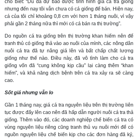
cho biết: “Dù đã dự báo được tình hình giá cá tra giống
nhưng đến nay tôi vẫn chưa có cá giống để bán. Hiện nay,
cá của tôi chỉ khoảng 0,8 cm với hơn 1 tháng nuôi, vì vậy
phải gần 2 tháng nữa thì mới có cá bán ra thị trường”.
Do nguồn cá tra giống trên thị trường khan hiếm nên để
tranh thủ có giống thả vào ao nuôi của mình, các nông dân
Thế giới
Multimedia
nuôi cá tra đã tự nâng giá lên và bất chấp chất lượng
Quan sát
Video
giống như thế nào. Điều này, đã vô tình làm cho cá tra
Cuộc sống đó đây
Ảnh
giống vốn đã “cung không kịp cầu” lại càng thêm “khan
Hồ sơ
E-Magazine
hiếm”, và khả năng dịch bệnh trên cá tra xảy ra sẽ càng
Infographic
cao.
Sốt giá nhưng vẫn lo
Gần 1 tháng nay, giá cá tra nguyên liệu trên thị trường liên
tục được đẩy lên cao nên đã hấp dẫn người nuôi cá tra thả
giống. Thêm vào đó, các doanh nghiệp chế biến cá tra có
vùng nguyên liệu riêng cũng tranh thủ vụ nuôi mới để có
nguồn nguyên liệu chế biến kịp cho các đơn hàng đã ký,