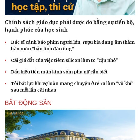
Chính sách giáo dục phải được đo bằng sự tiến bộ,
hạnh phúc của học sinh
Bác sĩ cảnh báo phim người lớn, rượu bia đang âm thầm
bào mòn "bản lĩnh đàn ông"
Cái giá đắt của việc tiêm silicon làm to "cậu nhỏ"
Dấu hiệu tiền mãn kinh sớm phụ nữ cần biết
Tôi bất lực khi vợ luôn mang chuyện ở rể ra làm "vũ khí"
sau mỗi lần cãi nhau
BẤT ĐỘNG SẢN