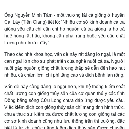
Ông Nguyễn Minh Tâm - một thương lái cá giống ở huyện
Cai Lậy (Tiền Giang) tiết lộ: “Nhiều cơ sở kinh doanh cá tra
giống yêu cầu chỉ cần chỉ họ nguồn cá tra giống là họ trả
huê hồng rất hậu, không cần phải ràng buộc yêu cầu chất
lượng như trước đây”.
Theo các nhà khoa học, vấn đề này rất đáng lo ngại, là một
cản ngại lớn cho sự phát triển của nghề nuôi cá tra. Người
nuôi gặp nguồn giống chất lượng thấp sẽ dẫn đến hao hụt
nhiều, cá chậm lớn, chi phí tăng cao và dịch bệnh lan rộng.
Vấn đề này càng đáng lo ngại hơn, khi hệ thống kiểm soát
chất lượng con giống thủy sản của cơ quan thú y các tỉnh
Đồng bằng sông Cửu Long chưa đáp ứng được yêu cầu.
Việc kiểm dịch con giống thủy sản chỉ mang tính hình thức,
chưa thực sự kiểm tra được chất lượng con giống tại các
cơ sở kinh doanh cũng như lưu thông trên thị trường, đặc
biệt là từ khi chức năng kiểm dịch thủy sản được chuyển