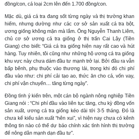
đồng/con, cá loại 2cm lên đến 1.700 đồng/con.
Mặc dù, giá cá tra đang sốt từng ngày và thị trường khan
hiếm, nhưng dường như các cơ sở sản xuất cá tra bột,
ương giống không mặn mà lắm. Ông Nguyễn Thanh Liêm,
chủ cơ sở ương cá tra giống ở thị trấn Cai Lậy (Tiền
Giang) cho biết: “Giá cá tra giống hiện nay rất cao và hút
hàng. Tuy nhiên, tôi cũng như những hộ ương cá tra giống
khu vực này chưa dám đầu tư mạnh trở lại. Bởi đầu ra vẫn
bấp bênh, phụ thuộc vào thương lái, trong khi đó chi phí
đầu vào như: chi phí cải tạo ao, thức ăn cho cá, vốn vay,
chi phí vận chuyển… tăng từng ngày”.
Đồng tình ý kiến trên, một cán bộ ngành nông nghiệp Tiền
Giang nói : “Chi phí đầu vào liên tục tăng, chu kỳ đồng vốn
sản xuất, ương cá tra giống kéo dài tới 3-5 tháng. Đó là
chưa kể kiểu sản xuất “hên xui”, vì hiện nay chưa có kênh
thông tin nào có thể dự báo chính xác tình hình thị trường
để nông dân mạnh dạn đầu tư”.