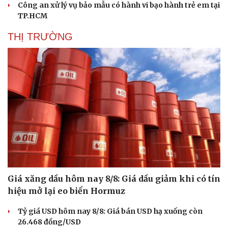
Công an xử lý vụ bảo mẫu có hành vi bạo hành trẻ em tại
TP.HCM
THỊ TRƯỜNG
Văn hóa
Giải trí
Sân khấu - Điện ảnh
Nghệ sĩ
Văn học
Thời trang
Âm nhạc
Sao Việt
Di sản
Giá xăng dầu hôm nay 8/8: Giá dầu giảm khi có tín
hiệu mở lại eo biển Hormuz
Tỷ giá USD hôm nay 8/8: Giá bán USD hạ xuống còn
26.468 đồng/USD