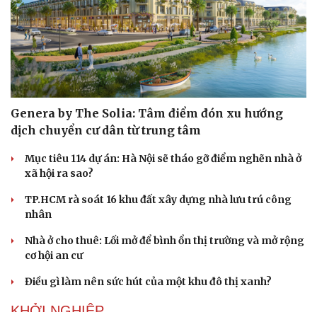
Genera by The Solia: Tâm điểm đón xu hướng
dịch chuyển cư dân từ trung tâm
Mục tiêu 114 dự án: Hà Nội sẽ tháo gỡ điểm nghẽn nhà ở
xã hội ra sao?
TP.HCM rà soát 16 khu đất xây dựng nhà lưu trú công
nhân
Nhà ở cho thuê: Lối mở để bình ổn thị trường và mở rộng
cơ hội an cư
Điều gì làm nên sức hút của một khu đô thị xanh?
KHỞI NGHIỆP