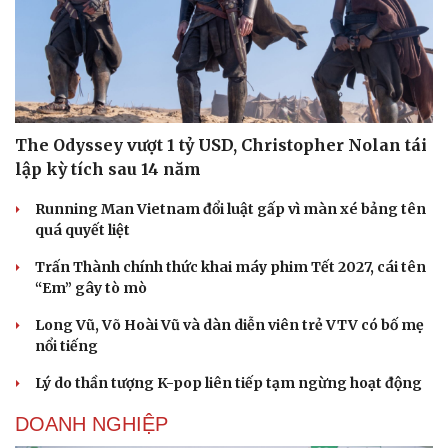
The Odyssey vượt 1 tỷ USD, Christopher Nolan tái
lập kỳ tích sau 14 năm
Du lịch
Podcast
Tư vấn
Câu chuyện thời sự
Running Man Vietnam đổi luật gấp vì màn xé bảng tên
Săn Tour
Đọc truyện đêm khuya
quá quyết liệt
check-in
Cửa sổ tình yêu
Kể chuyện cho bé
Trấn Thành chính thức khai máy phim Tết 2027, cái tên
Hạt giống tâm hồn
“Em” gây tò mò
Long Vũ, Võ Hoài Vũ và dàn diễn viên trẻ VTV có bố mẹ
nổi tiếng
Lý do thần tượng K-pop liên tiếp tạm ngừng hoạt động
DOANH NGHIỆP