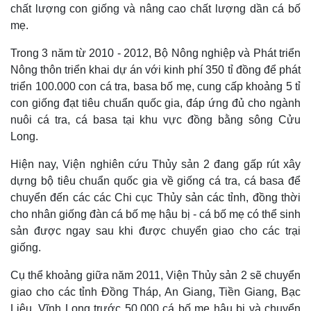
chất lượng con giống và nâng cao chất lượng dần cá bố
Pháp luật
Quân sự - Quốc phòng
mẹ.
Vụ án
Vũ khí
Tin nóng
Việt Nam
Trong 3 năm từ 2010 - 2012, Bộ Nông nghiệp và Phát triển
Tư vấn luật
Phân tích
Nông thôn triển khai dự án với kinh phí 350 tỉ đồng để phát
triển 100.000 con cá tra, basa bố mẹ, cung cấp khoảng 5 tỉ
con giống đạt tiêu chuẩn quốc gia, đáp ứng đủ cho ngành
nuôi cá tra, cá basa tại khu vực đồng bằng sông Cửu
Long.
Hiện nay, Viện nghiên cứu Thủy sản 2 đang gấp rút xây
dựng bộ tiêu chuẩn quốc gia về giống cá tra, cá basa để
chuyển đến các các Chi cục Thủy sản các tỉnh, đồng thời
cho nhân giống đàn cá bố mẹ hậu bị - cá bố mẹ có thể sinh
sản được ngay sau khi được chuyển giao cho các trại
giống.
Cụ thể khoảng giữa năm 2011, Viện Thủy sản 2 sẽ chuyển
giao cho các tỉnh Đồng Tháp, An Giang, Tiền Giang, Bạc
Liêu, Vĩnh Long trước 50.000 cá bố mẹ hậu bị và chuyển