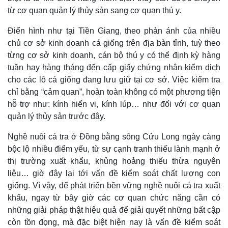
từ cơ quan quản lý thủy sản sang cơ quan thú y.
Điển hình như tại Tiền Giang, theo phản ánh của nhiều
chủ cơ sở kinh doanh cá giống trên địa bàn tỉnh, tuỳ theo
từng cơ sở kinh doanh, cán bộ thú y có thể định kỳ hàng
tuần hay hàng tháng đến cấp giấy chứng nhận kiểm dịch
cho các lô cá giống đang lưu giữ tại cơ sở. Việc kiểm tra
chỉ bằng “cảm quan”, hoàn toàn không có một phương tiện
hỗ trợ như: kính hiển vi, kính lúp… như đối với cơ quan
quản lý thủy sản trước đây.
Nghề nuôi cá tra ở Đồng bằng sông Cửu Long ngày càng
bộc lộ nhiều điểm yếu, từ sự cạnh tranh thiếu lành mạnh ở
thị trường xuất khẩu, khủng hoảng thiếu thừa nguyên
liệu… giờ đây lại tới vấn đề kiểm soát chất lượng con
giống. Vì vậy, để phát triển bền vững nghề nuôi cá tra xuất
khẩu, ngay từ bây giờ các cơ quan chức năng cần có
những giải pháp thật hiệu quả để giải quyết những bất cập
còn tồn đọng, mà đặc biệt hiện nay là vấn đề kiểm soát