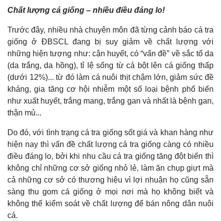
Chất lượng cá giống – nhiều điều đáng lo!
Trước đây, nhiều nhà chuyên môn đã từng cảnh báo cá tra
Kinh tế
Thị trường
giống ở ĐBSCL đang bị suy giảm về chất lượng với
Bất động sản
Giá vàng
những hiện tượng như: cận huyết, có “vấn đề” về sắc tố da
Khởi nghiệp
Tiêu dùng
(da trắng, da hồng), tỉ lệ sống từ cá bột lên cá giống thấp
Tỷ giá
(dưới 12%)... từ đó làm cá nuôi thịt chậm lớn, giảm sức đề
Chứng khoán
kháng, gia tăng cơ hội nhiễm một số loại bệnh phổ biến
Giá cà phê
như xuất huyết, trắng mang, trắng gan và nhất là bệnh gan,
thận mủ...
Do đó, với tình trạng cá tra giống sốt giá và khan hàng như
hiện nay thì vấn đề chất lượng cá tra giống càng có nhiều
điều đáng lo, bởi khi nhu cầu cá tra giống tăng đột biến thì
không chỉ những cơ sở giống nhỏ lẻ, làm ăn chụp giựt mà
cả những cơ sở có thương hiệu vì lợi nhuận họ cũng sẵn
sàng thu gom cá giống ở mọi nơi mà họ không biết và
không thể kiểm soát về chất lượng để bán nông dân nuôi
cá.