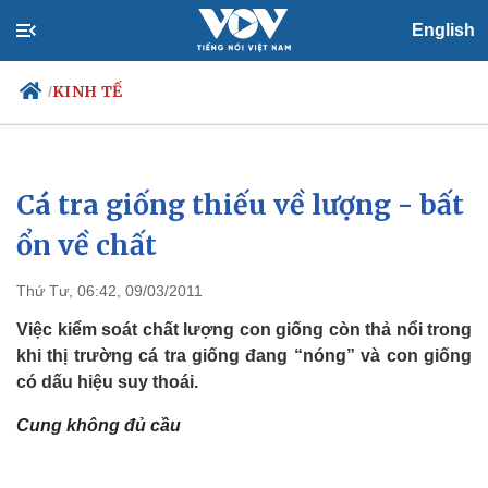
English
KINH TẾ
/
Cá tra giống thiếu về lượng - bất
Chính trị
Xã hội
Đảng
Tin 24h
ổn về chất
Tổ chức nhân sự
Dự báo thời tiết
Quốc hội
Giáo dục
Thứ Tư, 06:42, 09/03/2011
Nhận diện sự thật
Dấu ấn VOV
Việc làm
Việc kiểm soát chất lượng con giống còn thả nổi trong
Biển đảo
khi thị trường cá tra giống đang “nóng” và con giống
có dấu hiệu suy thoái.
Cung không đủ cầu