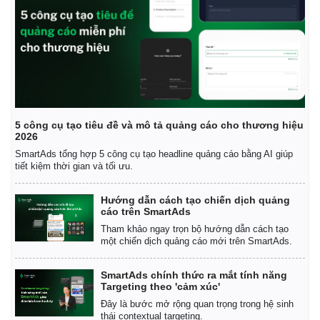
5 công cụ tạo tiêu đề và mô tả quảng cáo cho thương hiệu
2026
SmartAds tổng hợp 5 công cụ tạo headline quảng cáo bằng AI giúp
tiết kiệm thời gian và tối ưu.
Hướng dẫn cách tạo chiến dịch quảng
cáo trên SmartAds
Tham khảo ngay trọn bộ hướng dẫn cách tạo
một chiến dịch quảng cáo mới trên SmartAds.
Thể thao
Ô tô - Xe máy
SmartAds chính thức ra mắt tính năng
Bóng đá
Ô tô
Targeting theo 'cảm xúc'
Lịch thi đấu bóng đá
Xe máy
Đây là bước mở rộng quan trọng trong hệ sinh
Thế giới thể thao
Tư vấn
thái contextual targeting.