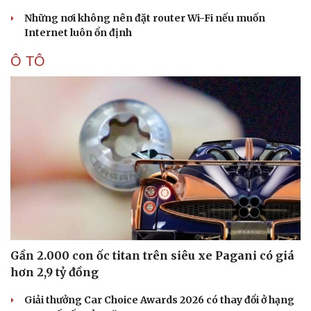
Văn hóa
Giải trí
Những nơi không nên đặt router Wi-Fi nếu muốn
Sân khấu - Điện ảnh
Nghệ sĩ
Internet luôn ổn định
Văn học
Thời trang
Âm nhạc
Sao Việt
Ô TÔ
Di sản
Gần 2.000 con ốc titan trên siêu xe Pagani có giá
hơn 2,9 tỷ đồng
Giải thưởng Car Choice Awards 2026 có thay đổi ở hạng