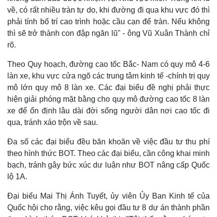
về, có rất nhiều tràn tự do, khi đường đi qua khu vực đó thì
phải tính bố trí cao trình hoặc cầu cạn để tràn. Nếu không
thì sẽ trở thành con đập ngăn lũ" - ông Vũ Xuân Thành chỉ
rõ.
Theo Quy hoạch, đường cao tốc Bắc- Nam có quy mô 4-6
làn xe, khu vực cửa ngõ các trung tâm kinh tế -chính trị quy
mô lớn quy mô 8 làn xe. Các đại biểu đề nghị phải thực
hiện giải phóng mặt bằng cho quy mô đường cao tốc 8 làn
xe để ổn định lâu dài đời sống người dân nơi cao tốc đi
qua, tránh xáo trộn về sau.
Đa số các đại biểu đều băn khoăn về việc đầu tư thu phí
theo hình thức BOT. Theo các đại biểu, cần công khai minh
bạch, tránh gây bức xúc dư luận như BOT nâng cấp Quốc
lộ 1A.
Đại biểu Mai Thị Ánh Tuyết, ủy viên Ủy Ban Kinh tế của
Quốc hội cho rằng, việc kêu gọi đầu tư 8 dự án thành phần