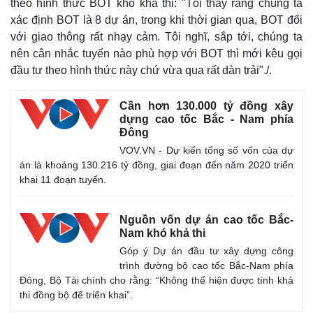
theo hình thức BOT khó khả thi:
"Tôi thấy rằng chúng ta
Kinh tế
Thị trường
xác định BOT là 8 dự án, trong khi thời gian qua, BOT đối
Bất động sản
Giá vàng
với giao thông rất nhạy cảm. Tôi nghĩ, sắp tới, chúng ta
Khởi nghiệp
Tiêu dùng
nên cân nhắc tuyến nào phù hợp với BOT thì mới kêu gọi
Tỷ giá
Chứng khoán
đầu tư theo hình thức này chứ vừa qua rất dàn trải"./.
Giá cà phê
Cần hơn 130.000 tỷ đồng xây
dựng cao tốc Bắc - Nam phía
Đông
VOV.VN - Dự kiến tổng số vốn của dự
án là khoảng 130.216 tỷ đồng, giai đoạn đến năm 2020 triển
khai 11 đoạn tuyến.
Nguồn vốn dự án cao tốc Bắc-
Nam khó khả thi
Góp ý Dự án đầu tư xây dựng công
trình đường bộ cao tốc Bắc-Nam phía
Đông, Bộ Tài chính cho rằng: “Không thể hiện được tính khả
thi đồng bộ để triển khai”.