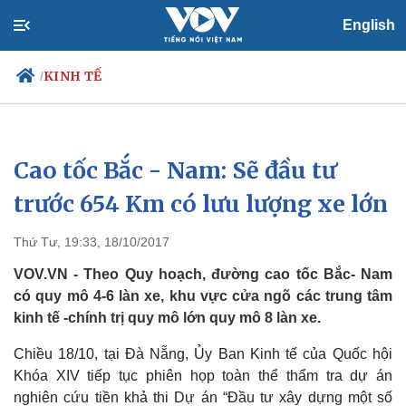
English
KINH TẾ
/
Cao tốc Bắc - Nam: Sẽ đầu tư
Chính trị
Xã hội
Đảng
Tin 24h
trước 654 Km có lưu lượng xe lớn
Tổ chức nhân sự
Dự báo thời tiết
Quốc hội
Giáo dục
Thứ Tư, 19:33, 18/10/2017
Nhận diện sự thật
Dấu ấn VOV
Việc làm
VOV.VN - Theo Quy hoạch, đường cao tốc Bắc- Nam
Biển đảo
có quy mô 4-6 làn xe, khu vực cửa ngõ các trung tâm
kinh tế -chính trị quy mô lớn quy mô 8 làn xe.
Chiều 18/10, tại Đà Nẵng, Ủy Ban Kinh tế của Quốc hội
Khóa XIV tiếp tục phiên họp toàn thể thẩm tra dự án
nghiên cứu tiền khả thi Dự án “Đầu tư xây dựng một số