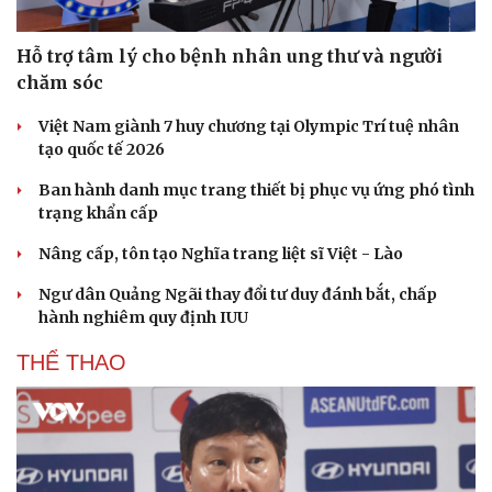
Hỗ trợ tâm lý cho bệnh nhân ung thư và người
chăm sóc
Việt Nam giành 7 huy chương tại Olympic Trí tuệ nhân
tạo quốc tế 2026
Ban hành danh mục trang thiết bị phục vụ ứng phó tình
trạng khẩn cấp
Nâng cấp, tôn tạo Nghĩa trang liệt sĩ Việt - Lào
Ngư dân Quảng Ngãi thay đổi tư duy đánh bắt, chấp
hành nghiêm quy định IUU
THỂ THAO
Du lịch
Podcast
Tư vấn
Câu chuyện thời sự
Săn Tour
Đọc truyện đêm khuya
check-in
Cửa sổ tình yêu
Kể chuyện cho bé