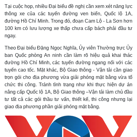
Tại cuộc họp, nhiều Đại biểu đề nghị cần xem xét năng lực
thông xe của các tuyến đường ven biển, Quốc lộ 1A,
đường Hồ Chí Minh. Trong đó, đoạn Cam Lộ - La Sơn hơn
100 km có lưu lượng xe thấp chưa cấp bách phải đầu tư
ngay.
Thế giới
Multimedia
Quan sát
Video
Theo Đại biểu Đặng Ngọc Nghĩa, Ủy viên Thường trực Ủy
Cuộc sống đó đây
Ảnh
ban Quốc phòng An ninh cần làm rõ hiệu quả khai thác
Hồ sơ
E-Magazine
đường Hồ Chí Minh, các tuyến đường ngang nối với các
Infographic
tuyến cao tốc. Mặt khác, Bộ Giao thông - Vận tải cần giao
trọn gói cho địa phương vừa giải phóng mặt bằng vừa tổ
chức thi công. Tránh tình trạng như khi thực hiện dự án
nâng cấp Quốc lộ 1A, Bộ Giao thông –Vận tải làm chủ đầu
tư tất cả các gói thầu tư vấn, thiết kế, thi công nhưng lại
giao địa phương phần giải phóng mặt bằng.