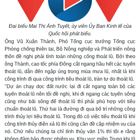
Đại biểu Mai Thị Ánh Tuyết, ủy viên Ủy Ban Kinh tế của
Quốc hội phát biểu.
Ông Vũ Xuân Thành, Phó Tổng cục trưởng Tổng cục
Phòng chống thiên tai, Bộ Nông nghiệp và Phát triển nông
thôn đề nghị phải tính toán những cống thoát lũ. Bởi theo
ông Thành, cao tốc phía Đông cắt ngang hầu hết các tuyến
thoát lũ, dẫn đến ngập úng trong mùa mưa lũ, nhất là khi
công trình đi qua công trình tiêu thoát lũ, tràn tự do thoát lũ.
"Dự án chạy dọc đất nước lại đi cắt ngang toàn bộ các
tuyến thoát lũ nên tôi đề nghị, khi đi ngang các tuyến sông
cũng như bãi sông để thoát lũ thì phải phù hợp với tiêu
chuẩn thoát lũ. Thứ hai là đường đi qua bố trí những công
trình thủy lợi tiêu thoát lũ. Trong đó có việc tiêu thoát lũ khi
công trình thủy điện xả lũ thì cũng cần đề cập nhiệm vụ của
nó. Chứ nếu chúng ta chỉ tính thủy văn 1% thì tôi e rằng
không đảm bảo được nhiệm vụ. Khu vực miền Trung khi lũ