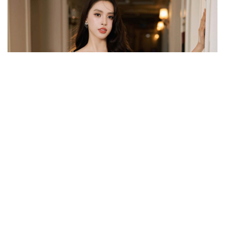
Sao Việt 7-8: Tiểu Vy khiến fan xuýt xoa với bộ
ảnh mới
Cặp đôi Tom Holland và Zendaya đã bí mật kết hôn tại
dinh thự ở Surrey?
Thực hư Lưu Hiểu Khánh bị tình cũ kém 38 tuổi vượt
ngàn cây số đến Bắc Kinh đòi nợ
Vì sao Marvel cần Tom Holland hơn bao giờ hết?
Điều gì khiến BLACKPINK trở thành biểu tượng của K-
pop sau 10 năm?