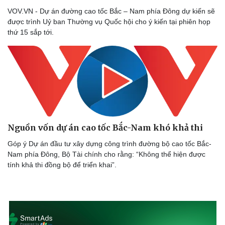
VOV.VN - Dự án đường cao tốc Bắc – Nam phía Đông dự kiến sẽ
Sức khỏe
Đời sống
được trình Uỷ ban Thường vụ Quốc hội cho ý kiến tại phiên họp
Dinh dưỡng - món ngon
Nhà đẹp
thứ 15 sắp tới.
Cây thuốc
Blog
Sản phụ khoa
Tình yêu - Gia đình
Nhi khoa
Nam khoa
Làm đẹp - giảm cân
Phòng mạch online
Ăn sạch sống khỏe
Nguồn vốn dự án cao tốc Bắc-Nam khó khả thi
Góp ý Dự án đầu tư xây dựng công trình đường bộ cao tốc Bắc-
Nam phía Đông, Bộ Tài chính cho rằng: “Không thể hiện được
tính khả thi đồng bộ để triển khai”.