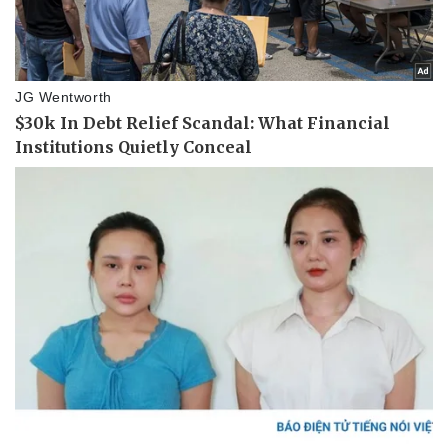
Thể thao
Ô tô - Xe máy
Bóng đá
Ô tô
Lịch thi đấu bóng đá
Xe máy
Thế giới thể thao
Tư vấn
eSports
Hậu trường