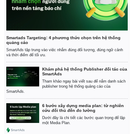
Smartads Targeting: 4 phương thức chọn trên hệ thống
quảng cáo
SmartAds tập trung vào việc nhắm đúng đối tượng, đúng ngữ cảnh
và thời điểm để tối ưu.
Khám phá hệ thống Publisher đối tác của
SmartAds
Tham khảo ngay bài viết sau để nắm danh sách
publisher trong hệ thống quảng cáo của
SmartAds.
6 bước xây dựng media plan: từ nghiên
Pháp luật
Quân sự - Quốc phòng
cứu đối thủ đến đo lường
Dưới đây là chi tiết các bước quan trọng để lập
Vụ án
Vũ khí
một Media Plan.
Tin nóng
Việt Nam
Tư vấn luật
Phân tích