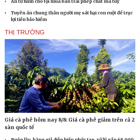
Án tử hình cho tội mua bán trái phép chất ma túy
Tuyên án chung thân người mẹ sát hại con ruột để trục
lợi tiền bảo hiểm
THỊ TRƯỜNG
Cải chính
Giá cà phê hôm nay 8/8: Giá cà phê giảm trên cả 2
sàn quốc tế
Buôn lậu, hàng giả diễn biến phức tạp, xử lý gần 68.000