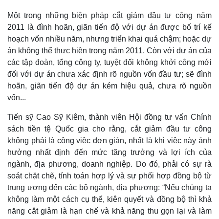
Quan sát
Video
Một trong những biện pháp cắt giảm đầu tư công năm
Cuộc sống đó đây
Ảnh
2011 là đình hoãn, giãn tiến độ với dự án được bố trí kế
Hồ sơ
E-Magazine
hoạch vốn nhiều năm, nhưng triển khai quá chậm; hoặc dự
Infographic
án không thể thực hiện trong năm 2011. Còn với dự án của
các tập đoàn, tổng công ty, tuyệt đối không khởi công mới
đối với dự án chưa xác định rõ nguồn vốn đầu tư; sẽ đình
hoãn, giãn tiến độ dự án kém hiệu quả, chưa rõ nguồn
vốn...
Tiến sỹ Cao Sỹ Kiêm, thành viên Hội đồng tư vấn Chính
sách tiền tệ Quốc gia cho rằng, cắt giảm đầu tư công
không phải là công việc đơn giản, nhất là khi việc này ảnh
hưởng nhất định đến mức tăng trưởng và lợi ích của
ngành, địa phương, doanh nghiệp. Do đó, phải có sự rà
soát chặt chẽ, tính toán hợp lý và sự phối hợp đồng bộ từ
trung ương đến các bộ ngành, địa phương: “Nếu chúng ta
không làm một cách cụ thể, kiên quyết và đồng bộ thì khả
năng cắt giảm là hạn chế và khả năng thu gọn lại và làm