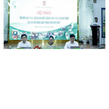
Đắk Lắk tìm giải pháp nâng cao chất lượng hoạt
động chi Hội Nông dân
Xây dựng thương hiệu để sản phẩm Na La Hiên Thái
Nguyên vươn xa
Bí quyết làm giàu của cặp vợ chồng người Châu Ro ở
Lâm Đồng
Hiệp hội Khởi nghiệp quốc gia tổ chức Diễn đàn Khởi