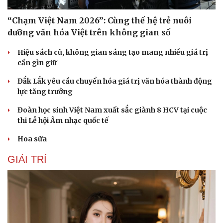
Văn hóa
Giải trí
“Chạm Việt Nam 2026”: Cùng thế hệ trẻ nuôi
Sân khấu - Điện ảnh
Nghệ sĩ
dưỡng văn hóa Việt trên không gian số
Văn học
Thời trang
Âm nhạc
Sao Việt
Hiệu sách cũ, không gian sáng tạo mang nhiều giá trị
Di sản
cần gìn giữ
Đắk Lắk yêu cầu chuyển hóa giá trị văn hóa thành động
lực tăng trưởng
Đoàn học sinh Việt Nam xuất sắc giành 8 HCV tại cuộc
thi Lễ hội Âm nhạc quốc tế
Hoa sữa
GIẢI TRÍ