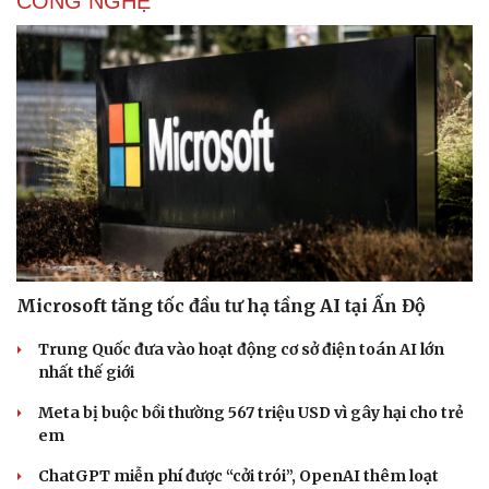
CÔNG NGHỆ
Thể thao
Ô tô - Xe máy
Bóng đá
Ô tô
Lịch thi đấu bóng đá
Xe máy
Thế giới thể thao
Tư vấn
eSports
Microsoft tăng tốc đầu tư hạ tầng AI tại Ấn Độ
Hậu trường
Trung Quốc đưa vào hoạt động cơ sở điện toán AI lớn
nhất thế giới
Meta bị buộc bồi thường 567 triệu USD vì gây hại cho trẻ
em
ChatGPT miễn phí được “cởi trói”, OpenAI thêm loạt