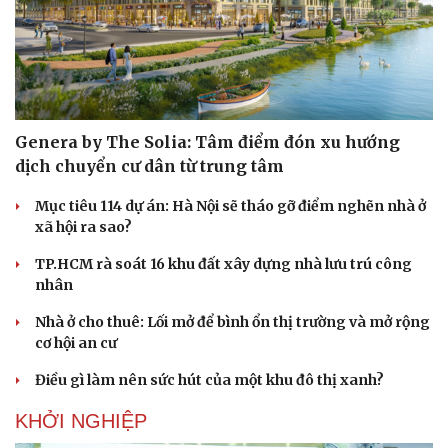
Genera by The Solia: Tâm điểm đón xu hướng
dịch chuyển cư dân từ trung tâm
Mục tiêu 114 dự án: Hà Nội sẽ tháo gỡ điểm nghẽn nhà ở
xã hội ra sao?
TP.HCM rà soát 16 khu đất xây dựng nhà lưu trú công
nhân
Nhà ở cho thuê: Lối mở để bình ổn thị trường và mở rộng
cơ hội an cư
Điều gì làm nên sức hút của một khu đô thị xanh?
KHỞI NGHIỆP