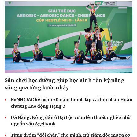
Du lịch
Podcast
Sân chơi học đường giúp học sinh rèn kỹ năng
Tư vấn
Câu chuyện thời sự
sống qua từng bước nhảy
Săn Tour
Đọc truyện đêm khuya
check-in
Cửa sổ tình yêu
EVNHCMC kỷ niệm 50 năm thành lập và đón nhận Huân
Kể chuyện cho bé
chương Lao động Hạng 3
Hạt giống tâm hồn
Đà Nẵng: Nông dân ở Đại Lộc vươn lên thoát nghèo nhờ
nguồn vốn Agribank
Từng đi tìm "đôi chân" cho mình, nữ giám đốc mở ra cơ