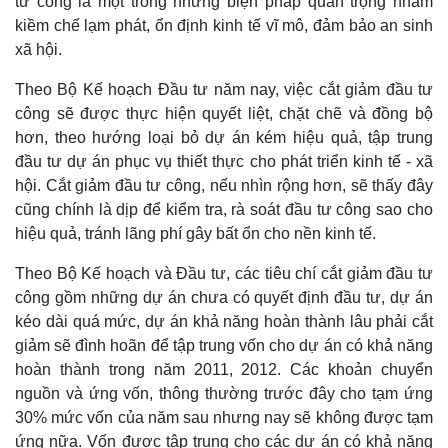
tư công là một trong những biện pháp quan trọng nhằm
kiềm chế lạm phát, ổn định kinh tế vĩ mô, đảm bảo an sinh
xã hội.
Theo Bộ Kế hoạch Đầu tư năm nay, việc cắt giảm đầu tư
công sẽ được thực hiện quyết liệt, chặt chẽ và đồng bộ
hơn, theo hướng loại bỏ dự án kém hiệu quả, tập trung
đầu tư dự án phục vụ thiết thực cho phát triển kinh tế - xã
hội. Cắt giảm đầu tư công, nếu nhìn rộng hơn, sẽ thấy đây
cũng chính là dịp để kiểm tra, rà soát đầu tư công sao cho
hiệu quả, tránh lãng phí gây bất ổn cho nền kinh tế.
Theo Bộ Kế hoạch và Đầu tư, các tiêu chí cắt giảm đầu tư
công gồm những dự án chưa có quyết định đầu tư, dự án
kéo dài quá mức, dự án khả năng hoàn thành lâu phải cắt
giảm sẽ đình hoãn để tập trung vốn cho dự án có khả năng
hoàn thành trong năm 2011, 2012. Các khoản chuyển
nguồn và ứng vốn, thông thường trước đây cho tạm ứng
30% mức vốn của năm sau nhưng nay sẽ không được tạm
ứng nữa. Vốn được tập trung cho các dự án có khả năng