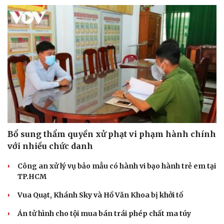
Sức khỏe
Đời sống
Dinh dưỡng - món ngon
Nhà đẹp
Cây thuốc
Blog
Sản phụ khoa
Tình yêu - Gia đình
Bổ sung thẩm quyền xử phạt vi phạm hành chính
Nhi khoa
với nhiều chức danh
Nam khoa
Làm đẹp - giảm cân
Công an xử lý vụ bảo mẫu có hành vi bạo hành trẻ em tại
Phòng mạch online
TP.HCM
Ăn sạch sống khỏe
Vua Quạt, Khánh Sky và Hồ Văn Khoa bị khởi tố
Án tử hình cho tội mua bán trái phép chất ma túy