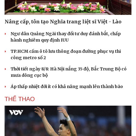
Doanh nghiệp 24h
Tin Công nghệ
Doanh nhân
Trải nghiệm
Vì cộng đồng
Chuyển đổi số
Nâng cấp, tôn tạo Nghĩa trang liệt sĩ Việt - Lào
Ngư dân Quảng Ngãi thay đổi tư duy đánh bắt, chấp
hành nghiêm quy định IUU
TP.HCM cấm ô tô lưu thông đoạn đường phục vụ thi
công metro số 2
Thời tiết ngày 8/8: Hà Nội nắng 35 độ, Bắc Trung Bộ có
mưa dông cục bộ
Áp thấp nhiệt đới ít có khả năng mạnh lên thành bão
THỂ THAO