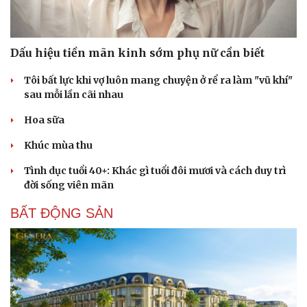
Cải chính
Dấu hiệu tiền mãn kinh sớm phụ nữ cần biết
Tôi bất lực khi vợ luôn mang chuyện ở rể ra làm "vũ khí"
sau mỗi lần cãi nhau
Hoa sữa
Khúc mùa thu
Tình dục tuổi 40+: Khác gì tuổi đôi mươi và cách duy trì
đời sống viên mãn
BẤT ĐỘNG SẢN