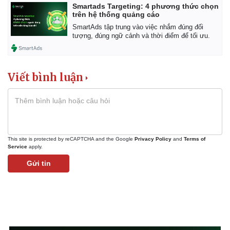
Smartads Targeting: 4 phương thức chọn
Vụ án
Vũ khí
trên hệ thống quảng cáo
Tin nóng
Việt Nam
SmartAds tập trung vào việc nhắm đúng đối
Tư vấn luật
Phân tích
tượng, đúng ngữ cảnh và thời điểm để tối ưu.
Viết bình luận
This site is protected by reCAPTCHA and the Google
Privacy Policy
and
Terms of
Service
apply.
Gửi tin