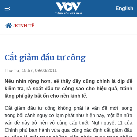
English
KINH TẾ
/
Cắt giảm đầu tư công
Chính trị
Xã hội
Đảng
Tin 24h
Thứ Tư, 15:57, 09/03/2011
Tổ chức nhân sự
Dự báo thời tiết
Quốc hội
Giáo dục
Nếu nhìn rộng hơn, sẽ thấy đây cũng chính là dịp để
Nhận diện sự thật
Dấu ấn VOV
kiểm tra, rà soát đầu tư công sao cho hiệu quả, tránh
Việc làm
lãng phí gây bất ổn cho nền kinh tế.
Biển đảo
Cắt giảm đầu tư công không phải là vấn đề mới, song
trong bối cảnh nguy cơ lạm phát như hiện nay, một lần nữa
vấn đề này trở nên vô cùng cấp thiết. Nghị quyết 11 của
Chính phủ ban hành vừa qua cũng xác định cắt giảm đầu