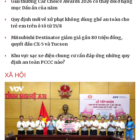
Giải thưởng Car Choice Awards 2026 có thay đổi ở hạng
mục Dấu ấn của năm
Quy định mới về xử phạt không dùng ghế an toàn cho
trẻ em trên ô tô từ 15/8
Mitsubishi Destinator giảm giá gần 80 triệu đồng,
quyết đấu CX-5 và Tucson
Khu vực sạc xe điện chung cư cần đáp ứng những quy
định an toàn PCCC nào?
XÃ HỘI
Doanh nghiệp
Công nghệ
Thông tin doanh nghiệp
Sành điệu