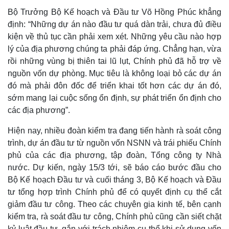
Bộ Trưởng Bộ Kế hoạch và Đầu tư Võ Hồng Phúc khẳng
định: “Những dự án nào đầu tư quá dàn trải, chưa đủ điều
kiện về thủ tục cần phải xem xét. Những yêu cầu nào hợp
lý của địa phương chúng ta phải đáp ứng. Chẳng hạn, vừa
rồi những vùng bị thiên tai lũ lụt, Chính phủ đã hỗ trợ về
nguồn vốn dự phòng. Mục tiêu là không loại bỏ các dự án
đó mà phải đôn đốc để triển khai tốt hơn các dự án đó,
sớm mang lại cuộc sống ổn định, sự phát triển ổn định cho
Kinh tế
Thị trường
các địa phương”.
Bất động sản
Giá vàng
Hiện nay, nhiều đoàn kiểm tra đang tiến hành rà soát công
Khởi nghiệp
Tiêu dùng
Tỷ giá
trình, dự án đầu tư từ nguồn vốn NSNN và trái phiếu Chính
Chứng khoán
phủ của các địa phương, tập đoàn, Tổng công ty Nhà
Giá cà phê
nước. Dự kiến, ngày 15/3 tới, sẽ báo cáo bước đầu cho
Bộ Kế hoạch Đầu tư và cuối tháng 3, Bộ Kế hoạch và Đầu
tư tổng hợp trình Chính phủ để có quyết định cụ thể cắt
giảm đầu tư công. Theo các chuyên gia kinh tế, bên cạnh
kiểm tra, rà soát đầu tư công, Chính phủ cũng cần siết chặt
kỷ luật đầu tư, gắn với trách nhiệm cụ thể khi sử dụng vốn