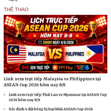
THỂ THAO
Du lịch
Podcast
Tư vấn
Câu chuyện thời sự
Săn Tour
Đọc truyện đêm khuya
check-in
Cửa sổ tình yêu
Kể chuyện cho bé
Hạt giống tâm hồn
Link xem trực tiếp Malaysia vs Philippines tại
ASEAN Cup 2026 hôm nay 8/8
Link xem trực tiếp Thái Lan vs Myanmar tại ASEAN Cup
2026 hôm nay 8/8
Xác định 4 đội bóng bị loại khỏi ASEAN Cup 2026