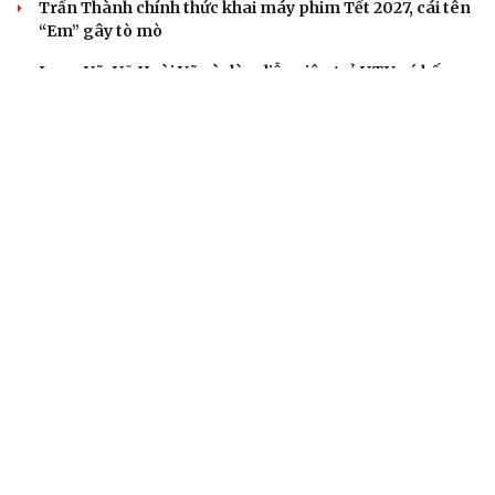
Trấn Thành chính thức khai máy phim Tết 2027, cái tên
“Em” gây tò mò
Long Vũ, Võ Hoài Vũ và dàn diễn viên trẻ VTV có bố mẹ
nổi tiếng
Lý do thần tượng K-pop liên tiếp tạm ngừng hoạt động
DOANH NGHIỆP
Sân chơi học đường giúp học sinh rèn kỹ năng