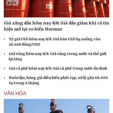
Cải chính
Giá xăng dầu hôm nay 8/8: Giá dầu giảm khi có tín
hiệu mở lại eo biển Hormuz
Tỷ giá USD hôm nay 8/8: Giá bán USD hạ xuống còn
26.468 đồng/USD
Giá vàng hôm nay 8/8: Giá vàng trong nước và thế giới
lại tăng
Giá cà phê hôm nay 8/8: Giá cà phê trong nước ổn định
Buôn lậu, hàng giả diễn biến phức tạp, xử lý gần 68.000
vụ trong 6 tháng
VĂN HÓA