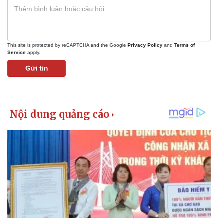
This site is protected by reCAPTCHA and the Google
Privacy Policy
and
Terms of
Service
apply.
Gửi tin
Thể thao
Ô tô - Xe máy
Bóng đá
Ô tô
Lịch thi đấu bóng đá
Xe máy
Thế giới thể thao
Tư vấn
eSports
Hậu trường