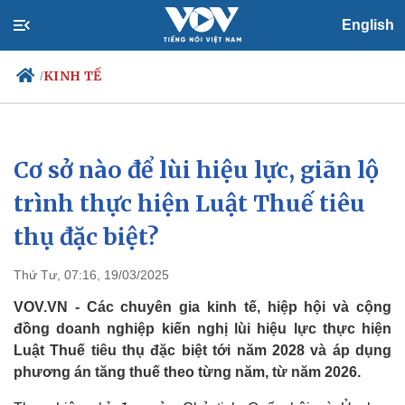
English
KINH TẾ
/
Cơ sở nào để lùi hiệu lực, giãn lộ
Chính trị
Xã hội
Đảng
Tin 24h
trình thực hiện Luật Thuế tiêu
Tổ chức nhân sự
Dự báo thời tiết
thụ đặc biệt?
Quốc hội
Giáo dục
Nhận diện sự thật
Dấu ấn VOV
Việc làm
Thứ Tư, 07:16, 19/03/2025
Biển đảo
VOV.VN - Các chuyên gia kinh tế, hiệp hội và cộng
đồng doanh nghiệp kiến nghị lùi hiệu lực thực hiện
Luật Thuế tiêu thụ đặc biệt tới năm 2028 và áp dụng
phương án tăng thuế theo từng năm, từ năm 2026.