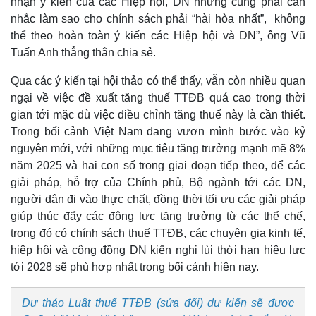
nhận ý kiến của các Hiệp hội, DN nhưng cũng phải cân
nhắc làm sao cho chính sách phải “hài hòa nhất”, không
thể theo hoàn toàn ý kiến các Hiệp hội và DN”, ông Vũ
Tuấn Anh thẳng thắn chia sẻ.
Qua các ý kiến tại hội thảo có thể thấy, vẫn còn nhiều quan
ngại về việc đề xuất tăng thuế TTĐB quá cao trong thời
gian tới mặc dù việc điều chỉnh tăng thuế này là cần thiết.
Trong bối cảnh Việt Nam đang vươn mình bước vào kỷ
nguyên mới, với những mục tiêu tăng trưởng mạnh mẽ 8%
năm 2025 và hai con số trong giai đoạn tiếp theo, để các
giải pháp, hỗ trợ của Chính phủ, Bộ ngành tới các DN,
người dân đi vào thực chất, đồng thời tối ưu các giải pháp
giúp thúc đẩy các động lực tăng trưởng từ các thể chế,
trong đó có chính sách thuế TTĐB, các chuyên gia kinh tế,
hiệp hội và cộng đồng DN kiến nghị lùi thời hạn hiệu lực
tới 2028 sẽ phù hợp nhất trong bối cảnh hiện nay.
Dự thảo Luật thuế TTĐB (sửa đổi) dự kiến sẽ được