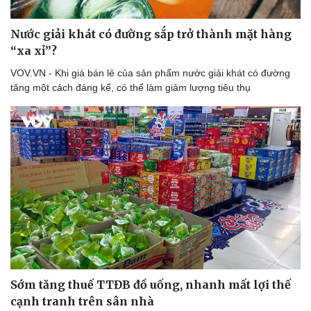
Nước giải khát có đường sắp trở thành mặt hàng
“xa xỉ”?
VOV.VN - Khi giá bán lẻ của sản phẩm nước giải khát có đường
tăng một cách đáng kể, có thể làm giảm lượng tiêu thụ
Sức khỏe
Đời sống
Dinh dưỡng - món ngon
Nhà đẹp
Sớm tăng thuế TTĐB đồ uống, nhanh mất lợi thế
Cây thuốc
Blog
cạnh tranh trên sân nhà
Sản phụ khoa
Tình yêu - Gia đình