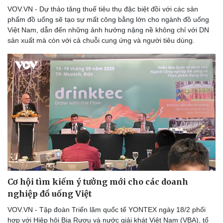
Nhi khoa
VOV.VN - Dự thảo tăng thuế tiêu thụ đặc biệt đồi với các sản
Nam khoa
phẩm đồ uống sẽ tạo sự mất công bằng lớn cho ngành đồ uống
Làm đẹp - giảm cân
Việt Nam, dẫn đến những ảnh hưởng nặng nề không chỉ với DN
Phòng mạch online
sản xuất mà còn với cả chuỗi cung ứng và người tiêu dùng.
Ăn sạch sống khỏe
Cơ hội tìm kiếm ý tưởng mới cho các doanh
nghiệp đồ uống Việt
VOV.VN - Tập đoàn Triển lãm quốc tế YONTEX ngày 18/2 phối
hợp với Hiệp hội Bia Rượu và nước giải khát Việt Nam (VBA), tổ