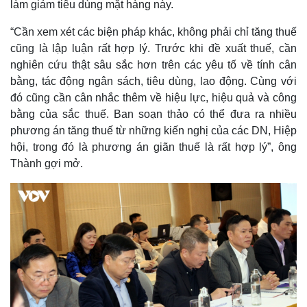
làm giảm tiêu dùng mặt hàng này.
“Cần xem xét các biện pháp khác, không phải chỉ tăng thuế
cũng là lập luận rất hợp lý. Trước khi đề xuất thuế, cần
nghiên cứu thật sâu sắc hơn trên các yêu tố về tính cân
bằng, tác động ngân sách, tiêu dùng, lao động. Cùng với
đó cũng cần cân nhắc thêm về hiệu lực, hiệu quả và công
bằng của sắc thuế. Ban soạn thảo có thể đưa ra nhiều
phương án tăng thuế từ những kiến nghị của các DN, Hiệp
hội, trong đó là phương án giãn thuế là rất hợp lý”, ông
Thành gợi mở.
Kinh tế
Thị trường
Bất động sản
Giá vàng
Khởi nghiệp
Tiêu dùng
Tỷ giá
Chứng khoán
Giá cà phê