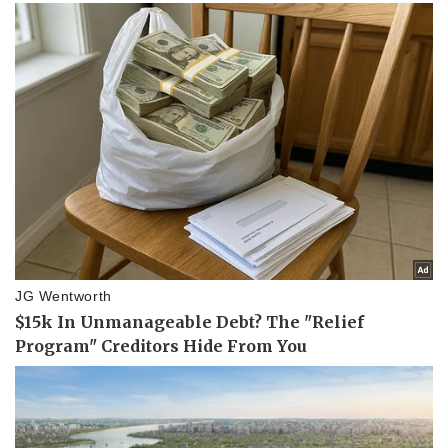
Doanh nghiệp
Công nghệ
Thông tin doanh nghiệp
Sành điệu
Doanh nghiệp 24h
Tin Công nghệ
Doanh nhân
Trải nghiệm
Vì cộng đồng
Chuyển đổi số