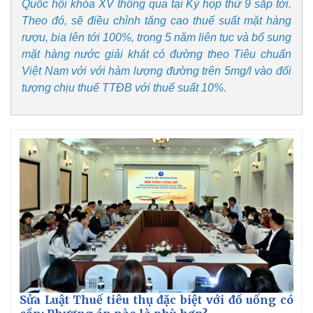
Quốc hội khóa XV thông qua tại Kỳ họp thứ 9 sắp tới.
Theo đó, sẽ điều chỉnh tăng cao thuế suất mặt hàng
rượu, bia lên tới 100%, trong 5 năm liên tục và bổ sung
mặt hàng nước giải khát có đường theo Tiêu chuẩn
Việt Nam với với hàm lượng đường trên 5mg/l vào đối
tượng chịu thuế TTĐB với thuế suất 10%.
Pháp luật
Quân sự - Quốc phòng
Vụ án
Vũ khí
Tin nóng
Việt Nam
Tư vấn luật
Phân tích
Sửa Luật Thuế tiêu thụ đặc biệt với đồ uống có