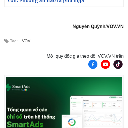
cồn: Phương án nào là phù hợp?
Nguyễn Quỳnh/VOV.VN
Tag:
VOV
Mời quý độc giả theo dõi VOV.VN trên