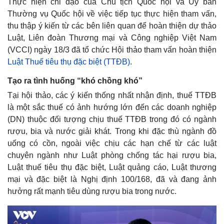
Thực hiện chỉ đạo của Chủ tịch Quốc hội và Ủy ban
Thường vụ Quốc hội về việc tiếp tục thực hiện tham vấn,
thu thập ý kiến từ các bên liên quan để hoàn thiện dự thảo
Luật, Liên đoàn Thương mại và Công nghiệp Việt Nam
(VCCI) ngày 18/3 đã tổ chức Hội thảo tham vấn hoàn thiện
Luật Thuế tiêu thụ đặc biệt (TTĐB)
.
Tạo ra tình huống “khó chồng khó”
Tại hội thảo, các ý kiến thống nhất nhận định, thuế TTĐB
là một sắc thuế có ảnh hướng lớn đến các doanh nghiệp
(DN) thuộc đối tượng chịu thuế TTĐB trong đó có ngành
rượu, bia và nước giải khát. Trong khi đặc thù ngành đồ
uống có cồn, ngoài việc chịu các hạn chế từ các luật
chuyên ngành như Luật phòng chống tác hại rượu bia,
Luật thuế tiêu thụ đặc biệt, Luật quảng cáo, Luật thương
mại và đặc biệt là Nghị định 100/168, đã và đang ảnh
hưởng rất mạnh tiêu dùng rượu bia trong nước.