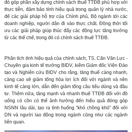
đó góp phần xây dựng chính sách thuế TTĐB phù hợp với
thực tiễn, đảm bảo tính hiệu quả trong quản lý nhà nước,
để các giải pháp hỗ trợ của Chính phủ, Bộ ngành tới các
doanh nghiệp, người dân đi vào thực chất. Đồng thời tối
ưu các giải pháp giúp thúc đẩy các động lực tăng trưởng
từ các thể chế, trong đó có chính sách thuế TTĐB.
Phân tích tính hiệu quả của chính sách, TS. Cấn Văn Lực -
Chuyên gia kinh tế trưởng BIDV, kiêm Giám đốc Viện Đào
tạo và Nghiên cứu BIDV cho rằng, tăng thuế càng nhanh,
Thế giới
Multimedia
càng cao sẽ giảm tổng hòa lợi ích đối với ngành và nền
Quan sát
Video
kinh tế càng lớn, dẫn đến giảm tổng cầu tiêu dùng và đầu
Cuộc sống đó đây
Ảnh
tư. Thêm nữa, tăng mạnh và nhanh thuế TTĐB đối với đồ
Hồ sơ
E-Magazine
Infographic
uống có cồn có thể ảnh hưởng đến hiệu quả đóng góp
NSNN lâu dài, tạo ra tình huống “khó chồng khó” đối với
DN và người lao động trong ngành cũng như các ngành
liên quan.