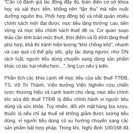
“Cần có đánh giá tác động đầy đủ, toàn diện cơ sở khoa
học và sát thực tiễn, không nên “tận thu” mà nên nuôi
dưỡng nguồn thu. Phối hợp đồng bộ và nhất quán nhiều
chính sách mới đạt được mục tiêu tăng trưởng cao, bền
vững và mục tiêu chính sách thuế đề ra. Cơ quan soạn
thảo cần tính toán mức thuế, thời điểm và lộ trình tăng thuế
phù hợp, khả thi tránh hiện tượng “khó chồng khó”, nhanh
và cao quá có thể gây sốc, gây tác dụng ngược như DN
lách luật, người tiêu dùng chuyển sang dùng sản phẩm
khác có tác hại nhiều hơn…”, ông Lực nêu ý kiến.
Phân tích các khía cạnh về mục tiêu của sắc thuế TTĐB,
TS. Võ Trí Thành, Viện trưởng Viện Nghiên cứu chiến
lược thương hiệu và cạnh tranh cho rằng, mục tiêu chính
khi sửa đổi thuế TTĐB là điều chỉnh hành vi người tiêu
dùng và sức khỏe. Tuy nhiên, đối với mặt hàng bia rượu,
thuốc lá nếu chỉ áp thuế sẽ không giảm được lượng tiêu
dùng, vì người tiêu dùng có xu hướng chuyển sang các
sản phẩm bất hợp pháp. Trong khi, Nghị định 100/168 đã