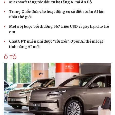
Microsoft tăng tốc đầu tư hạ tầng AI tại Ấn Độ
Văn hóa
Giải trí
Trung Quốc đưa vào hoạt động cơ sở điện toán AI lớn
Sân khấu - Điện ảnh
Nghệ sĩ
nhất thế giới
Văn học
Thời trang
Âm nhạc
Sao Việt
Meta bị buộc bồi thường 567 triệu USD vì gây hại cho trẻ
Di sản
em
ChatGPT miễn phí được “cởi trói”, OpenAI thêm loạt
tính năng AI mới
Ô TÔ