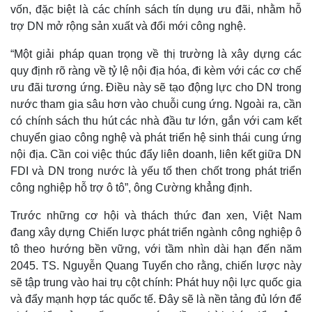
vốn, đặc biệt là các chính sách tín dụng ưu đãi, nhằm hỗ
trợ DN mở rộng sản xuất và đổi mới công nghệ.
“Một giải pháp quan trọng về thị trường là xây dựng các
quy định rõ ràng về tỷ lệ nội địa hóa, đi kèm với các cơ chế
ưu đãi tương ứng. Điều này sẽ tạo động lực cho DN trong
nước tham gia sâu hơn vào chuỗi cung ứng. Ngoài ra, cần
có chính sách thu hút các nhà đầu tư lớn, gắn với cam kết
chuyển giao công nghệ và phát triển hệ sinh thái cung ứng
nội địa. Cần coi việc thúc đẩy liên doanh, liên kết giữa DN
FDI và DN trong nước là yếu tố then chốt trong phát triển
công nghiệp hỗ trợ ô tô”, ông Cường khẳng định.
Trước những cơ hội và thách thức đan xen, Việt Nam
đang xây dựng Chiến lược phát triển ngành công nghiệp ô
tô theo hướng bền vững, với tầm nhìn dài hạn đến năm
2045. TS. Nguyễn Quang Tuyển cho rằng, chiến lược này
sẽ tập trung vào hai trụ cột chính: Phát huy nội lực quốc gia
và đẩy mạnh hợp tác quốc tế. Đây sẽ là nền tảng đủ lớn để