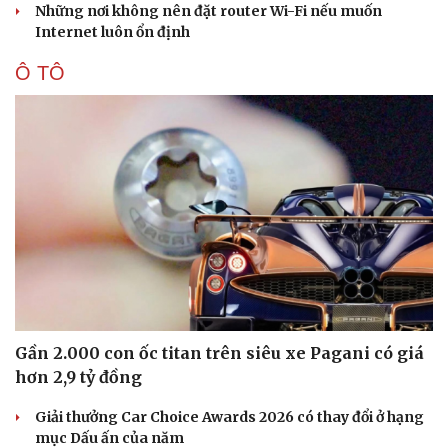
Những nơi không nên đặt router Wi-Fi nếu muốn
Internet luôn ổn định
Ô TÔ
Văn hóa
Giải trí
Sân khấu - Điện ảnh
Nghệ sĩ
Văn học
Thời trang
Âm nhạc
Sao Việt
Di sản
Gần 2.000 con ốc titan trên siêu xe Pagani có giá
hơn 2,9 tỷ đồng
Giải thưởng Car Choice Awards 2026 có thay đổi ở hạng
mục Dấu ấn của năm