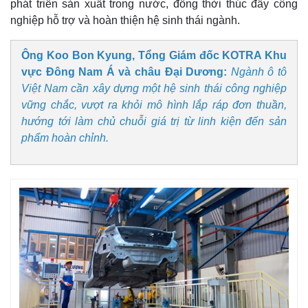
phát triển sản xuất trong nước, đồng thời thúc đẩy công
nghiệp hỗ trợ và hoàn thiện hệ sinh thái ngành.
Ông Koo Bon Kyung, Tổng Giám đốc KOTRA Khu
vực Đông Nam Á và châu Đại Dương:
Ngành ô tô
Việt Nam cần xây dựng một hệ sinh thái công nghiệp
vững chắc, vượt ra khỏi mô hình lắp ráp đơn thuần,
hướng tới làm chủ chuỗi giá trị từ linh kiện đến sản
phẩm hoàn chỉnh.