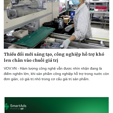
Sức khỏe
Đời sống
Dinh dưỡng - món ngon
Nhà đẹp
Cây thuốc
Blog
Sản phụ khoa
Tình yêu - Gia đình
Nhi khoa
Nam khoa
Làm đẹp - giảm cân
Thiếu đổi mới sáng tạo, công nghiệp hỗ trợ khó
Phòng mạch online
len chân vào chuỗi giá trị
Ăn sạch sống khỏe
VOV.VN - Hàm lượng công nghệ vẫn được nhìn nhận đang là
điểm nghẽn lớn, khi sản phẩm công nghiệp hỗ trợ trong nước còn
đơn giản, có giá trị nhỏ trong cơ cấu giá trị sản phẩm.