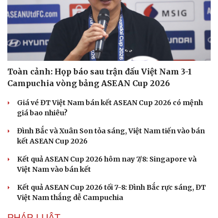
Toàn cảnh: Họp báo sau trận đấu Việt Nam 3-1
Campuchia vòng bảng ASEAN Cup 2026
Giá vé ĐT Việt Nam bán kết ASEAN Cup 2026 có mệnh
giá bao nhiêu?
Du lịch
Podcast
Đình Bắc và Xuân Son tỏa sáng, Việt Nam tiến vào bán
Tư vấn
Câu chuyện thời sự
kết ASEAN Cup 2026
Săn Tour
Đọc truyện đêm khuya
check-in
Cửa sổ tình yêu
Kết quả ASEAN Cup 2026 hôm nay 7/8: Singapore và
Kể chuyện cho bé
Việt Nam vào bán kết
Hạt giống tâm hồn
Kết quả ASEAN Cup 2026 tối 7-8: Đình Bắc rực sáng, ĐT
Việt Nam thắng dễ Campuchia
PHÁP LUẬT