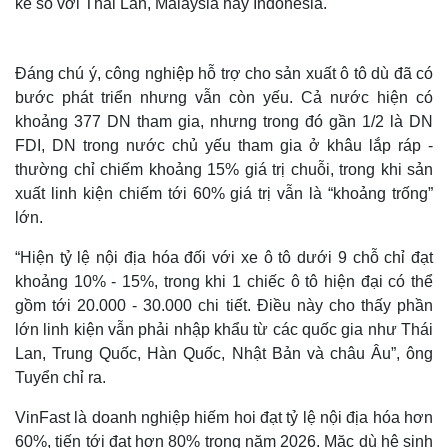
kể so với Thái Lan, Malaysia hay Indonesia.
Đáng chú ý, công nghiệp hỗ trợ cho sản xuất ô tô dù đã có
bước phát triển nhưng vẫn còn yếu. Cả nước hiện có
khoảng 377 DN tham gia, nhưng trong đó gần 1/2 là DN
FDI, DN trong nước chủ yếu tham gia ở khâu lắp ráp -
thường chỉ chiếm khoảng 15% giá trị chuỗi, trong khi sản
xuất linh kiện chiếm tới 60% giá trị vẫn là “khoảng trống”
lớn.
“Hiện tỷ lệ nội địa hóa đối với xe ô tô dưới 9 chỗ chỉ đạt
Thế giới
Multimedia
khoảng 10% - 15%, trong khi 1 chiếc ô tô hiện đại có thể
Quan sát
Video
gồm tới 20.000 - 30.000 chi tiết. Điều này cho thấy phần
Cuộc sống đó đây
Ảnh
lớn linh kiện vẫn phải nhập khẩu từ các quốc gia như Thái
Hồ sơ
E-Magazine
Lan, Trung Quốc, Hàn Quốc, Nhật Bản và châu Âu”, ông
Infographic
Tuyển chỉ ra.
VinFast là doanh nghiệp hiếm hoi đạt tỷ lệ nội địa hóa hơn
60%, tiến tới đạt hơn 80% trong năm 2026. Mặc dù hệ sinh