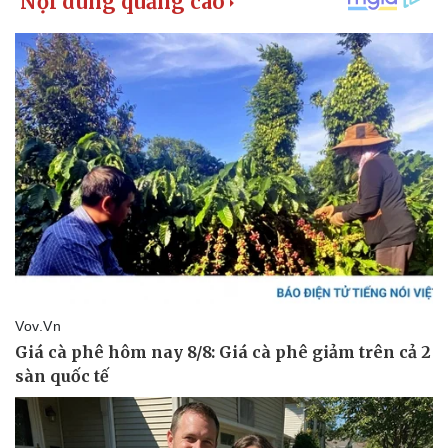
Thể thao
Ô tô - Xe máy
Bóng đá
Ô tô