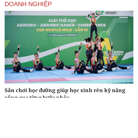
DOANH NGHIỆP
Sân chơi học đường giúp học sinh rèn kỹ năng
sống qua từng bước nhảy
EVNHCMC kỷ niệm 50 năm thành lập và đón nhận Huân
chương Lao động Hạng 3
Đà Nẵng: Nông dân ở Đại Lộc vươn lên thoát nghèo nhờ
nguồn vốn Agribank