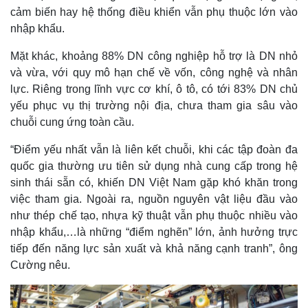
cảm biến hay hệ thống điều khiển vẫn phụ thuộc lớn vào
nhập khẩu.
Mặt khác, khoảng 88% DN công nghiệp hỗ trợ là DN nhỏ
và vừa, với quy mô hạn chế về vốn, công nghệ và nhân
lực. Riêng trong lĩnh vực cơ khí, ô tô, có tới 83% DN chủ
yếu phục vụ thị trường nội địa, chưa tham gia sâu vào
chuỗi cung ứng toàn cầu.
“Điểm yếu nhất vẫn là liên kết chuỗi, khi các tập đoàn đa
quốc gia thường ưu tiên sử dụng nhà cung cấp trong hệ
sinh thái sẵn có, khiến DN Việt Nam gặp khó khăn trong
việc tham gia. Ngoài ra, nguồn nguyên vật liệu đầu vào
như thép chế tạo, nhựa kỹ thuật vẫn phụ thuộc nhiều vào
nhập khẩu,…là những “điểm nghẽn” lớn, ảnh hưởng trực
tiếp đến năng lực sản xuất và khả năng cạnh tranh”, ông
Cường nêu.