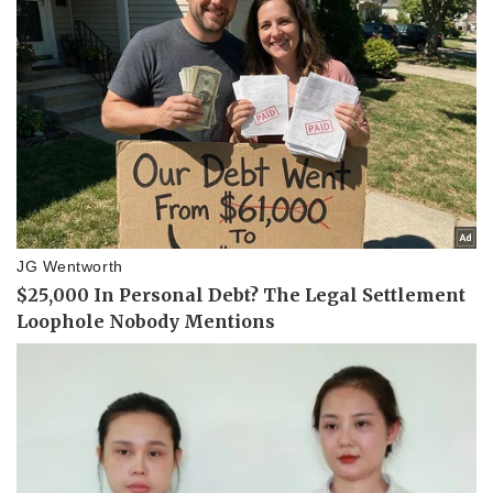
Lịch thi đấu bóng đá
Xe máy
Thế giới thể thao
Tư vấn
eSports
Hậu trường