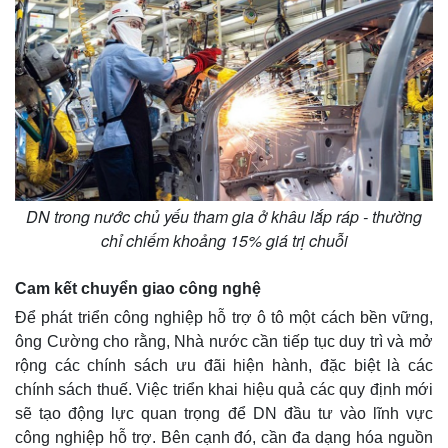
DN trong nước chủ yếu tham gia ở khâu lắp ráp - thường
chỉ chiếm khoảng 15% giá trị chuỗi
Cam kết chuyển giao công nghệ
Để phát triển công nghiệp hỗ trợ ô tô một cách bền vững,
Kinh tế
Thị trường
ông Cường cho rằng, Nhà nước cần tiếp tục duy trì và mở
Bất động sản
Giá vàng
rộng các chính sách ưu đãi hiện hành, đặc biệt là các
Khởi nghiệp
Tiêu dùng
Tỷ giá
chính sách thuế. Việc triển khai hiệu quả các quy định mới
Chứng khoán
sẽ tạo động lực quan trọng để DN đầu tư vào lĩnh vực
Giá cà phê
công nghiệp hỗ trợ. Bên cạnh đó, cần đa dạng hóa nguồn