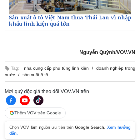
Sản xuất ô tô Việt Nam thua Thái Lan vì nhập
khẩu linh kiện quá lớn
Nguyễn Quỳnh/VOV.VN
Tag:
nhà cung cấp phụ tùng linh kiện
doanh nghiệp trong
nước
sản xuất ô tô
Mời quý độc giả theo dõi VOV.VN trên
Thêm VOV trên Google
Pháp luật
Quân sự - Quốc phòng
Chọn VOV làm nguồn ưu tiên trên
Google Search
.
Xem hướng
Vụ án
Vũ khí
dẫn.
Tin nóng
Việt Nam