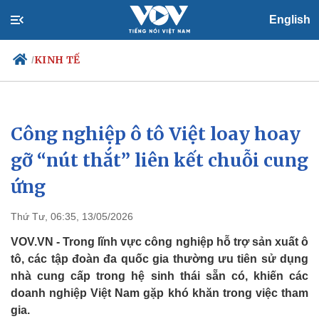
English
KINH TẾ
/
Công nghiệp ô tô Việt loay hoay
Chính trị
Xã hội
Đảng
Tin 24h
gỡ “nút thắt” liên kết chuỗi cung
Tổ chức nhân sự
Dự báo thời tiết
ứng
Quốc hội
Giáo dục
Nhận diện sự thật
Dấu ấn VOV
Việc làm
Thứ Tư, 06:35, 13/05/2026
Biển đảo
VOV.VN - Trong lĩnh vực công nghiệp hỗ trợ sản xuất ô
tô, các tập đoàn đa quốc gia thường ưu tiên sử dụng
nhà cung cấp trong hệ sinh thái sẵn có, khiến các
doanh nghiệp Việt Nam gặp khó khăn trong việc tham
gia.